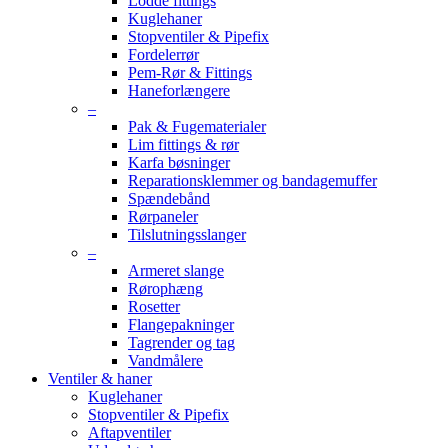
Lodde fittings
Kuglehaner
Stopventiler & Pipefix
Fordelerrør
Pem-Rør & Fittings
Haneforlængere
–
Pak & Fugematerialer
Lim fittings & rør
Karfa bøsninger
Reparationsklemmer og bandagemuffer
Spændebånd
Rørpaneler
Tilslutningsslanger
–
Armeret slange
Rørophæng
Rosetter
Flangepakninger
Tagrender og tag
Vandmålere
Ventiler & haner
Kuglehaner
Stopventiler & Pipefix
Aftapventiler