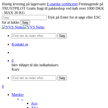
Spring
Hurtig levering på lagervarer
E-mærke certificeret
Fremragende på
til
TRUSTPILOT
Gratis fragt til pakkeshop ved køb over 1000 DKK
hovedindhold
- MAX 20 KG
Tryk på Enter for at søge eller ESC
for at lukke
Søg
Luk
søgning
Søg
Kontakt os
søge
0
blev tilføjet til din indkøbskurv.
Kurv
Menu
Søg
søge
0
Menu
Mærker
–
Aco
Alca