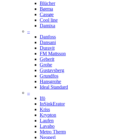
Blücher
Børma
Cassøe
Cool line
Damixa
–
Danfoss
Dansani
Duravit
FM Mattsson
Geberit
Grohe
Gustavsberg
Grundfos
Hansgrohe
Ideal Standard
–
Ifö
InSinkErator
Kriss
Krypton
Laufen
Lavabo
Metro Therm
Neoperl