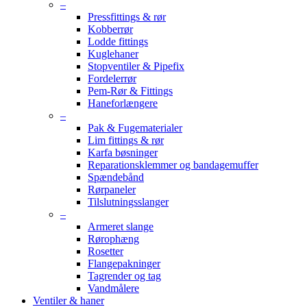
–
Pressfittings & rør
Kobberrør
Lodde fittings
Kuglehaner
Stopventiler & Pipefix
Fordelerrør
Pem-Rør & Fittings
Haneforlængere
–
Pak & Fugematerialer
Lim fittings & rør
Karfa bøsninger
Reparationsklemmer og bandagemuffer
Spændebånd
Rørpaneler
Tilslutningsslanger
–
Armeret slange
Rørophæng
Rosetter
Flangepakninger
Tagrender og tag
Vandmålere
Ventiler & haner