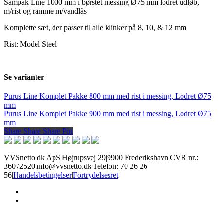
Sampak Line 1000 mm i børstet messing Ø75 mm lodret udløb,
m/rist og ramme m/vandlås
Komplette sæt, der passer til alle klinker på 8, 10, & 12 mm
Rist: Model Steel
Se varianter
Purus Line Komplet Pakke 800 mm med rist i messing, Lodret Ø75
mm
Purus Line Komplet Pakke 900 mm med rist i messing, Lodret Ø75
mm
Share
Share
Share
Share
Pin
VVSnetto.dk ApS
|
Højrupsvej 29
|
9900 Frederikshavn
|
CVR nr.:
36072520
|
info@vvsnetto.dk
|
Telefon: 70 26 26
56
|
Handelsbetingelser
|
Fortrydelsesret
facebook
youtube