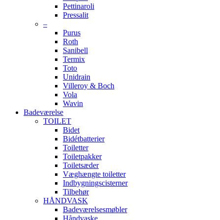
Pettinaroli
Pressalit
–
Purus
Roth
Sanibell
Termix
Toto
Unidrain
Villeroy & Boch
Vola
Wavin
Badeværelse
TOILET
Bidet
Bidétbatterier
Toiletter
Toiletpakker
Toiletsæder
Væghængte toiletter
Indbygningscisterner
Tilbehør
HÅNDVASK
Badeværelsesmøbler
Håndvaske