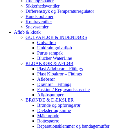
Udendørshaner
Sikkerhedsventiler
Differenstryk og Temperaturregulator
Bundstophaner
Kontraventiler
Snavssamler
Afløb & kloak
GULVAFLØB & INDENDØRS
Gulvafløb
Unidrain gulvafløb
Purus sampak
Blücher WaterLine
KLOAKRØR & AFLØB
Plast Afløbsrør – Fittings
Plast Kloakrør – Fittings
Afløbsrør
Drænrør – Fittings
Faskine / Regnvandskassette
Afløbspumper
BRØNDE & DÆKSLER
Brønde og opføringsrør
Dæksler og karme
Målebrønde
Rottespærre
Reparationsklemmer og bandagemuffer