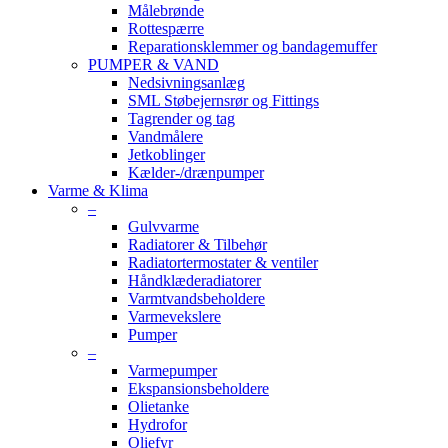
Målebrønde
Rottespærre
Reparationsklemmer og bandagemuffer
PUMPER & VAND
Nedsivningsanlæg
SML Støbejernsrør og Fittings
Tagrender og tag
Vandmålere
Jetkoblinger
Kælder-/drænpumper
Varme & Klima
–
Gulvvarme
Radiatorer & Tilbehør
Radiatortermostater & ventiler
Håndklæderadiatorer
Varmtvandsbeholdere
Varmevekslere
Pumper
–
Varmepumper
Ekspansionsbeholdere
Olietanke
Hydrofor
Oliefyr