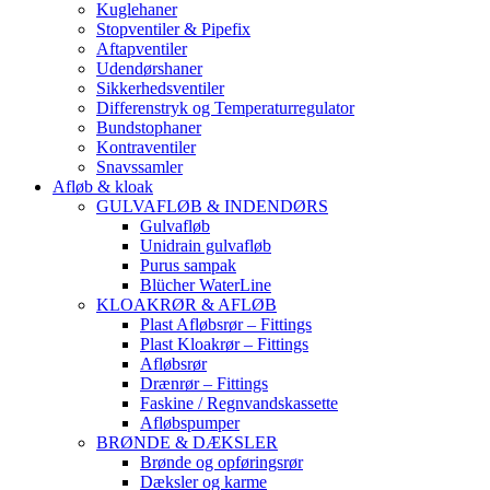
Kuglehaner
Stopventiler & Pipefix
Aftapventiler
Udendørshaner
Sikkerhedsventiler
Differenstryk og Temperaturregulator
Bundstophaner
Kontraventiler
Snavssamler
Afløb & kloak
GULVAFLØB & INDENDØRS
Gulvafløb
Unidrain gulvafløb
Purus sampak
Blücher WaterLine
KLOAKRØR & AFLØB
Plast Afløbsrør – Fittings
Plast Kloakrør – Fittings
Afløbsrør
Drænrør – Fittings
Faskine / Regnvandskassette
Afløbspumper
BRØNDE & DÆKSLER
Brønde og opføringsrør
Dæksler og karme