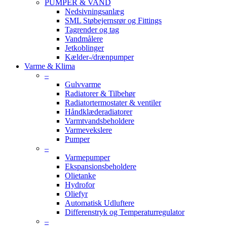
PUMPER & VAND
Nedsivningsanlæg
SML Støbejernsrør og Fittings
Tagrender og tag
Vandmålere
Jetkoblinger
Kælder-/drænpumper
Varme & Klima
–
Gulvvarme
Radiatorer & Tilbehør
Radiatortermostater & ventiler
Håndklæderadiatorer
Varmtvandsbeholdere
Varmevekslere
Pumper
–
Varmepumper
Ekspansionsbeholdere
Olietanke
Hydrofor
Oliefyr
Automatisk Udluftere
Differenstryk og Temperaturregulator
–