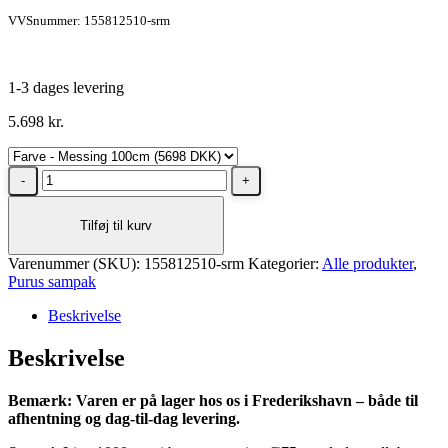
VVSnummer: 155812510-srm
1-3 dages levering
5.698
kr.
Purus
Line
Komplet
Tilføj til kurv
Pakke
1000
Varenummer (SKU):
mm
155812510-srm
Kategorier:
Alle produkter
,
Purus sampak
med
rist
Beskrivelse
i
messing,
Beskrivelse
Lodret
Ø75
mm
Bemærk: Varen er på lager hos os i Frederikshavn – både til
antal
afhentning og dag-til-dag levering.