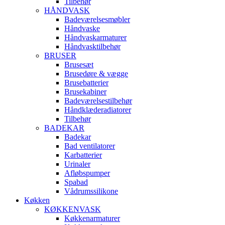
Tilbehør
HÅNDVASK
Badeværelsesmøbler
Håndvaske
Håndvaskarmaturer
Håndvasktilbehør
BRUSER
Brusesæt
Brusedøre & vægge
Brusebatterier
Brusekabiner
Badeværelsestilbehør
Håndklæderadiatorer
Tilbehør
BADEKAR
Badekar
Bad ventilatorer
Karbatterier
Urinaler
Afløbspumper
Spabad
Vådrumssilikone
Køkken
KØKKENVASK
Køkkenarmaturer