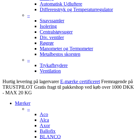
Automatisk Udluftere
Differenstryk og Temperaturregulator
–
Snavssamler
Isolering
Centralstøvsuger
Div. ventiler
Røgrør
Manometer og Termometer
Metalbestos skorsten
–
Trykafbrydere
Ventilation
Hurtig levering på lagervarer
E-mærke certificeret
Fremragende på
TRUSTPILOT
Gratis fragt til pakkeshop ved køb over 1000 DKK
- MAX 20 KG
Mærker
–
Aco
Alca
Axor
Ballofix
BLANCO