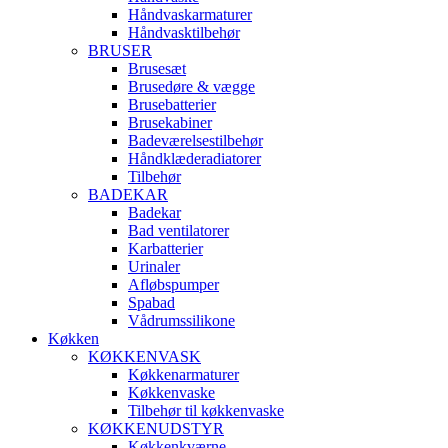
Håndvaskarmaturer
Håndvasktilbehør
BRUSER
Brusesæt
Brusedøre & vægge
Brusebatterier
Brusekabiner
Badeværelsestilbehør
Håndklæderadiatorer
Tilbehør
BADEKAR
Badekar
Bad ventilatorer
Karbatterier
Urinaler
Afløbspumper
Spabad
Vådrumssilikone
Køkken
KØKKENVASK
Køkkenarmaturer
Køkkenvaske
Tilbehør til køkkenvaske
KØKKENUDSTYR
Køkkenkværne