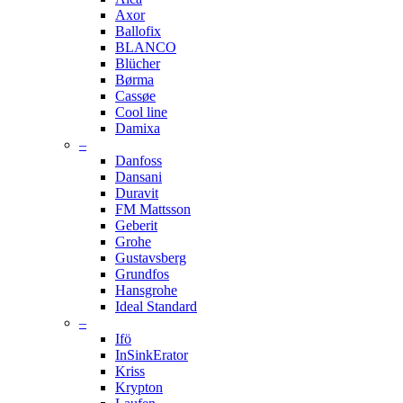
Axor
Ballofix
BLANCO
Blücher
Børma
Cassøe
Cool line
Damixa
–
Danfoss
Dansani
Duravit
FM Mattsson
Geberit
Grohe
Gustavsberg
Grundfos
Hansgrohe
Ideal Standard
–
Ifö
InSinkErator
Kriss
Krypton