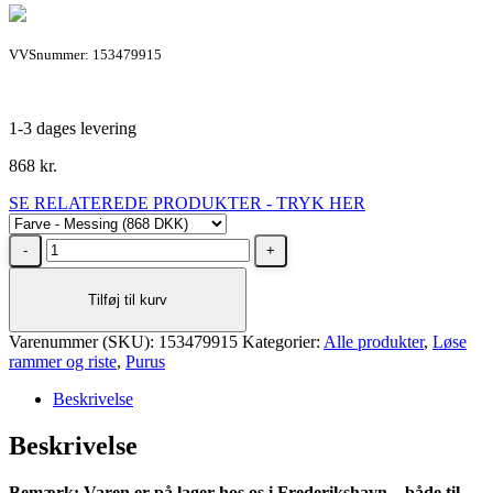
VVSnummer: 153479915
1-3 dages levering
868
kr.
SE RELATEREDE PRODUKTER - TRYK HER
Purus
Rist
til
Tilføj til kurv
microcement
Sun
Varenummer (SKU):
Ø150
153479915
Kategorier:
Alle produkter
,
Løse
rammer og riste
i
,
Purus
messing
Beskrivelse
antal
Beskrivelse
Bemærk: Varen er på lager hos os i Frederikshavn – både til