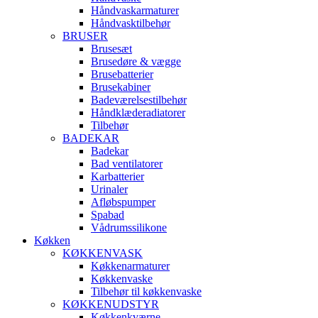
Håndvaskarmaturer
Håndvasktilbehør
BRUSER
Brusesæt
Brusedøre & vægge
Brusebatterier
Brusekabiner
Badeværelsestilbehør
Håndklæderadiatorer
Tilbehør
BADEKAR
Badekar
Bad ventilatorer
Karbatterier
Urinaler
Afløbspumper
Spabad
Vådrumssilikone
Køkken
KØKKENVASK
Køkkenarmaturer
Køkkenvaske
Tilbehør til køkkenvaske
KØKKENUDSTYR
Køkkenkværne