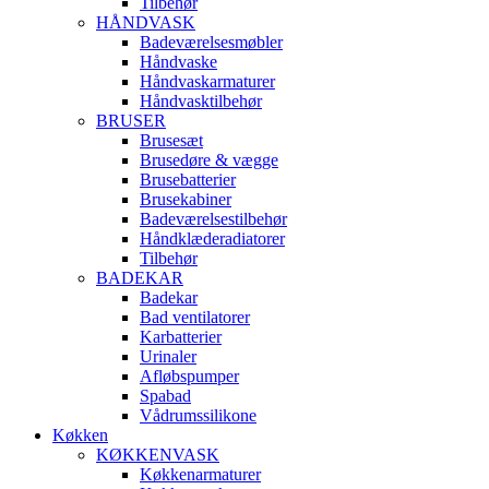
Tilbehør
HÅNDVASK
Badeværelsesmøbler
Håndvaske
Håndvaskarmaturer
Håndvasktilbehør
BRUSER
Brusesæt
Brusedøre & vægge
Brusebatterier
Brusekabiner
Badeværelsestilbehør
Håndklæderadiatorer
Tilbehør
BADEKAR
Badekar
Bad ventilatorer
Karbatterier
Urinaler
Afløbspumper
Spabad
Vådrumssilikone
Køkken
KØKKENVASK
Køkkenarmaturer