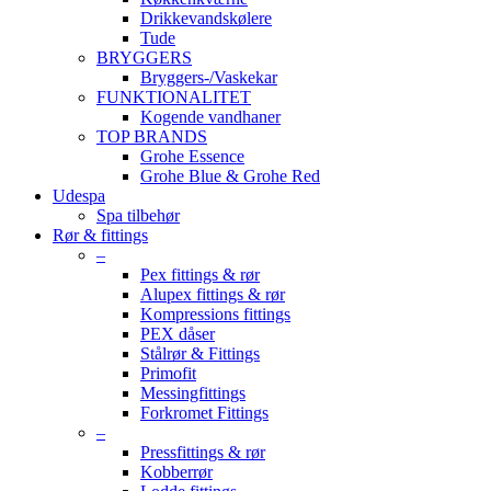
Drikkevandskølere
Tude
BRYGGERS
Bryggers-/Vaskekar
FUNKTIONALITET
Kogende vandhaner
TOP BRANDS
Grohe Essence
Grohe Blue & Grohe Red
Udespa
Spa tilbehør
Rør & fittings
–
Pex fittings & rør
Alupex fittings & rør
Kompressions fittings
PEX dåser
Stålrør & Fittings
Primofit
Messingfittings
Forkromet Fittings
–
Pressfittings & rør
Kobberrør