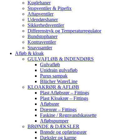
Kuglehaner
Stopventiler & Pipefix
Aftapventiler
Udendørshaner
Sikkerhedsventiler
Differenstryk og Temperaturregulator
Bundstophaner
Kontraventiler
Snavssamler
Afløb & kloak
GULVAFLØB & INDENDØRS
Gulvafløb
Unidrain gulvafløb
Purus sampak
Blücher WaterLine
KLOAKRØR & AFLØB
Plast Afløbsrør – Fittings
Plast Kloakrør – Fittings
Afløbsrør
Drænrør – Fittings
Faskine / Regnvandskassette
Afløbspumper
BRØNDE & DÆKSLER
Brønde og opføringsrør
Dæksler og karme