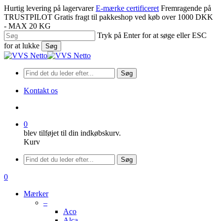
Spring
Hurtig levering på lagervarer
E-mærke certificeret
Fremragende på
til
TRUSTPILOT
Gratis fragt til pakkeshop ved køb over 1000 DKK
hovedindhold
- MAX 20 KG
Tryk på Enter for at søge eller ESC
for at lukke
Søg
Luk
søgning
Søg
Kontakt os
søge
0
blev tilføjet til din indkøbskurv.
Kurv
Menu
Søg
søge
0
Menu
Mærker
–
Aco
Alca