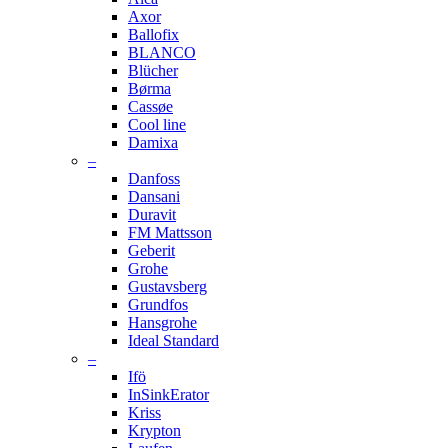
Axor
Ballofix
BLANCO
Blücher
Børma
Cassøe
Cool line
Damixa
–
Danfoss
Dansani
Duravit
FM Mattsson
Geberit
Grohe
Gustavsberg
Grundfos
Hansgrohe
Ideal Standard
–
Ifö
InSinkErator
Kriss
Krypton