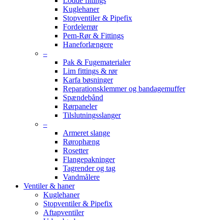
Lodde fittings
Kuglehaner
Stopventiler & Pipefix
Fordelerrør
Pem-Rør & Fittings
Haneforlængere
–
Pak & Fugematerialer
Lim fittings & rør
Karfa bøsninger
Reparationsklemmer og bandagemuffer
Spændebånd
Rørpaneler
Tilslutningsslanger
–
Armeret slange
Rørophæng
Rosetter
Flangepakninger
Tagrender og tag
Vandmålere
Ventiler & haner
Kuglehaner
Stopventiler & Pipefix
Aftapventiler