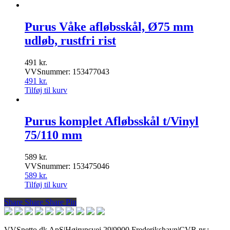
Purus Våke afløbsskål, Ø75 mm
udløb, rustfri rist
491
kr.
VVSnummer: 153477043
491
kr.
Tilføj til kurv
Purus komplet Afløbsskål t/Vinyl
75/110 mm
589
kr.
VVSnummer: 153475046
589
kr.
Tilføj til kurv
Share
Share
Share
Share
Pin
VVSnetto.dk ApS
|
Højrupsvej 29
|
9900 Frederikshavn
|
CVR nr.: