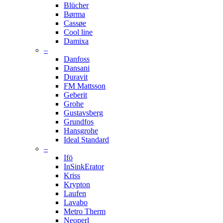
Blücher
Børma
Cassøe
Cool line
Damixa
–
Danfoss
Dansani
Duravit
FM Mattsson
Geberit
Grohe
Gustavsberg
Grundfos
Hansgrohe
Ideal Standard
–
Ifö
InSinkErator
Kriss
Krypton
Laufen
Lavabo
Metro Therm
Neoperl