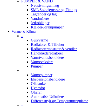
PUMPER & VAND
Nedsivningsanlæg
SML Støbejernsrør og Fittings
Tagrender og tag
Vandmålere
Jetkoblinger
Kælder-/drænpumper
Varme & Klima
–
Gulvvarme
Radiatorer & Tilbehør
Radiatortermostater & ventiler
Håndklæderadiatorer
Varmtvandsbeholdere
Varmevekslere
Pumper
–
Varmepumper
Ekspansionsbeholdere
Olietanke
Hydrofor
Oliefyr
Automatisk Udluftere
Differenstryk og Temperaturregulator
–