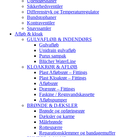
Udendørshaner
Sikkerhedsventiler
Differenstryk og Temperaturregulator
Bundstophaner
Kontraventiler
Snavssamler
Afløb & kloak
GULVAFLØB & INDENDØRS
Gulvafløb
Unidrain gulvafløb
Purus sampak
Blücher WaterLine
KLOAKRØR & AFLØB
Plast Afløbsrør – Fittings
Plast Kloakrør – Fittings
Afløbsrør
Drænrør – Fittings
Faskine / Regnvandskassette
Afløbspumper
BRØNDE & DÆKSLER
Brønde og opføringsrør
Dæksler og karme
Målebrønde
Rottespærre
Reparationsklemmer og bandagemuffer