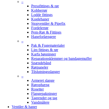
–
Pressfittings & rør
Kobberrør
Lodde fittings
Kuglehaner
Stopventiler & Pipefix
Fordelerrør
Pem-Rør & Fittings
Haneforlængere
–
Pak & Fugematerialer
Lim fittings & rør
Karfa bøsninger
Reparationsklemmer og bandagemuffer
Spændebånd
Rørpaneler
Tilslutningsslanger
–
Armeret slange
Rørophæng
Rosetter
Flangepakninger
Tagrender og tag
Vandmålere
Ventiler & haner