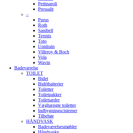
Pettinaroli
Pressalit
–
Purus
Roth
Sanibell
Termix
Toto
Unidrain
Villeroy & Boch
Vola
Wavin
Badeværelse
TOILET
Bidet
Bidétbatterier
Toiletter
Toiletpakker
Toiletsæder
Væghængte toiletter
Indbygningscisterner
Tilbehør
HÅNDVASK
Badeværelsesmøbler
Håndvaske