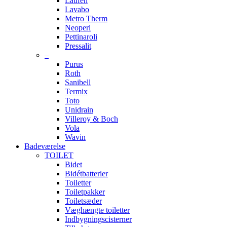
Laufen
Lavabo
Metro Therm
Neoperl
Pettinaroli
Pressalit
–
Purus
Roth
Sanibell
Termix
Toto
Unidrain
Villeroy & Boch
Vola
Wavin
Badeværelse
TOILET
Bidet
Bidétbatterier
Toiletter
Toiletpakker
Toiletsæder
Væghængte toiletter
Indbygningscisterner