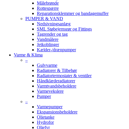
Målebrønde
Rottespærre
Reparationsklemmer og bandagemuffer
PUMPER & VAND
Nedsivningsanlæg
SML Støbejernsrør og Fittings
Tagrender og tag
Vandmålere
Jetkoblinger
Kælder-/drænpumper
Varme & Klima
–
Gulvvarme
Radiatorer & Tilbehør
Radiatortermostater & ventiler
Håndklæderadiatorer
Varmtvandsbeholdere
Varmevekslere
Pumper
–
Varmepumper
Ekspansionsbeholdere
Olietanke
Hydrofor
Oliefyr