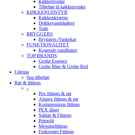
Køkkenvaske
Tilbehør til køkkenvaske
KØKKENUDSTYR
Køkkenkværne
Drikkevandskølere
Tude
BRYGGERS
Bryggers-/Vaskekar
FUNKTIONALITET
Kogende vandhaner
TOP BRANDS
Grohe Essence
Grohe Blue & Grohe Red
Udespa
Spa tilbehør
Rør & fittings
–
Pex fittings & rør
Alupex fittings & rør
Kompressions fittings
PEX dåser
Stålrør & Fittings
Primofit
Messingfittings
Forkromet Fittings