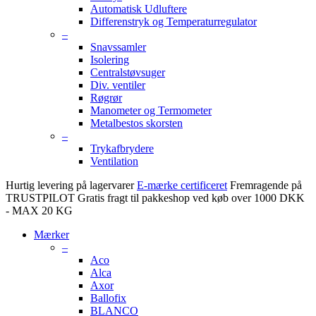
Automatisk Udluftere
Differenstryk og Temperaturregulator
–
Snavssamler
Isolering
Centralstøvsuger
Div. ventiler
Røgrør
Manometer og Termometer
Metalbestos skorsten
–
Trykafbrydere
Ventilation
Hurtig levering på lagervarer
E-mærke certificeret
Fremragende på
TRUSTPILOT
Gratis fragt til pakkeshop ved køb over 1000 DKK
- MAX 20 KG
Mærker
–
Aco
Alca
Axor
Ballofix
BLANCO