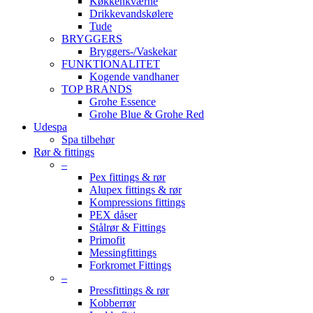
Køkkenkværne
Drikkevandskølere
Tude
BRYGGERS
Bryggers-/Vaskekar
FUNKTIONALITET
Kogende vandhaner
TOP BRANDS
Grohe Essence
Grohe Blue & Grohe Red
Udespa
Spa tilbehør
Rør & fittings
–
Pex fittings & rør
Alupex fittings & rør
Kompressions fittings
PEX dåser
Stålrør & Fittings
Primofit
Messingfittings
Forkromet Fittings
–
Pressfittings & rør
Kobberrør