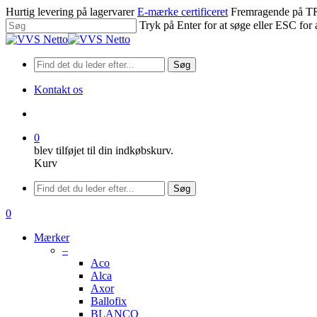
Spring
Hurtig levering på lagervarer
E-mærke certificeret
Fremragende på
til
Tryk på Enter for at søge eller ESC for 
hovedindhold
Luk
søgning
Søg
Kontakt os
søge
0
blev tilføjet til din indkøbskurv.
Kurv
Menu
Søg
søge
0
Menu
Mærker
–
Aco
Alca
Axor
Ballofix
BLANCO