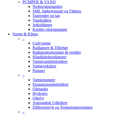
PUMPER & VAND
Nedsivningsanlæg
SML Støbejernsrør og Fittings
Tagrender og tag
Vandmålere
Jetkoblinger
Kælder-/drænpumper
Varme & Klima
–
Gulvvarme
Radiatorer & Tilbehør
Radiatortermostater & ventiler
Håndklæderadiatorer
Varmtvandsbeholdere
Varmevekslere
Pumper
–
Varmepumper
Ekspansionsbeholdere
Olietanke
Hydrofor
Oliefyr
Automatisk Udluftere
Differenstryk og Temperaturregulator
–