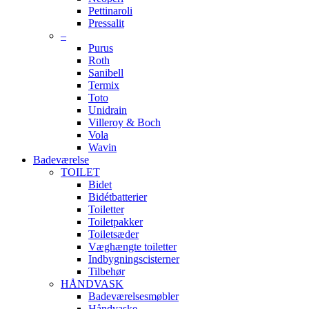
Pettinaroli
Pressalit
–
Purus
Roth
Sanibell
Termix
Toto
Unidrain
Villeroy & Boch
Vola
Wavin
Badeværelse
TOILET
Bidet
Bidétbatterier
Toiletter
Toiletpakker
Toiletsæder
Væghængte toiletter
Indbygningscisterner
Tilbehør
HÅNDVASK
Badeværelsesmøbler
Håndvaske