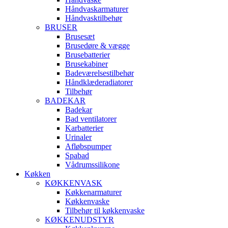
Håndvaskarmaturer
Håndvasktilbehør
BRUSER
Brusesæt
Brusedøre & vægge
Brusebatterier
Brusekabiner
Badeværelsestilbehør
Håndklæderadiatorer
Tilbehør
BADEKAR
Badekar
Bad ventilatorer
Karbatterier
Urinaler
Afløbspumper
Spabad
Vådrumssilikone
Køkken
KØKKENVASK
Køkkenarmaturer
Køkkenvaske
Tilbehør til køkkenvaske
KØKKENUDSTYR