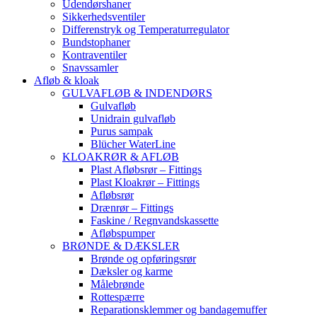
Udendørshaner
Sikkerhedsventiler
Differenstryk og Temperaturregulator
Bundstophaner
Kontraventiler
Snavssamler
Afløb & kloak
GULVAFLØB & INDENDØRS
Gulvafløb
Unidrain gulvafløb
Purus sampak
Blücher WaterLine
KLOAKRØR & AFLØB
Plast Afløbsrør – Fittings
Plast Kloakrør – Fittings
Afløbsrør
Drænrør – Fittings
Faskine / Regnvandskassette
Afløbspumper
BRØNDE & DÆKSLER
Brønde og opføringsrør
Dæksler og karme
Målebrønde
Rottespærre
Reparationsklemmer og bandagemuffer