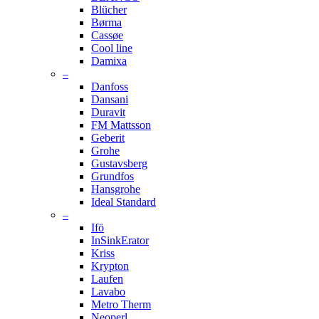
Blücher
Børma
Cassøe
Cool line
Damixa
–
Danfoss
Dansani
Duravit
FM Mattsson
Geberit
Grohe
Gustavsberg
Grundfos
Hansgrohe
Ideal Standard
–
Ifö
InSinkErator
Kriss
Krypton
Laufen
Lavabo
Metro Therm
Neoperl