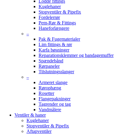
Lodde fittings
Kuglehaner
Stopventiler & Pipefix
Fordelerrør
Pem-Rør & Fittings
Haneforlængere
–
Pak & Fugematerialer
Lim fittings & rør
Karfa bøsninger
Reparationsklemmer og bandagemuffer
Spændebånd
Rørpaneler
Tilslutningsslanger
–
Armeret slange
Rørophæng
Rosetter
Flangepakninger
Tagrender og tag
Vandmålere
Ventiler & haner
Kuglehaner
Stopventiler & Pipefix
Aftapventiler