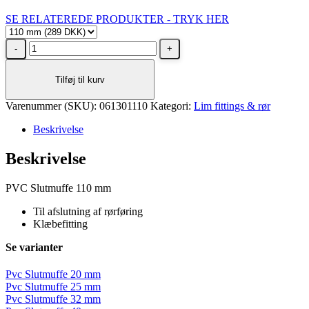
SE RELATEREDE PRODUKTER - TRYK HER
Pvc
Slutmuffe
110
Tilføj til kurv
mm
antal
Varenummer (SKU):
061301110
Kategori:
Lim fittings & rør
Beskrivelse
Beskrivelse
PVC Slutmuffe 110 mm
Til afslutning af rørføring
Klæbefitting
Se varianter
Pvc Slutmuffe 20 mm
Pvc Slutmuffe 25 mm
Pvc Slutmuffe 32 mm