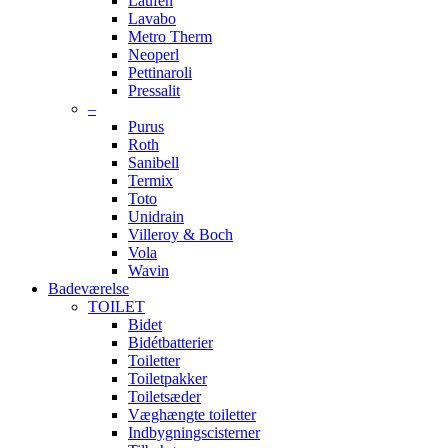
Laufen
Lavabo
Metro Therm
Neoperl
Pettinaroli
Pressalit
–
Purus
Roth
Sanibell
Termix
Toto
Unidrain
Villeroy & Boch
Vola
Wavin
Badeværelse
TOILET
Bidet
Bidétbatterier
Toiletter
Toiletpakker
Toiletsæder
Væghængte toiletter
Indbygningscisterner