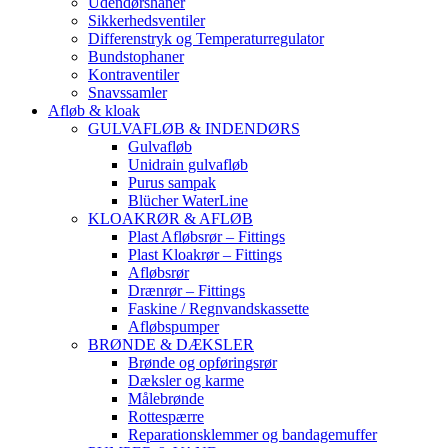
Udendørshaner
Sikkerhedsventiler
Differenstryk og Temperaturregulator
Bundstophaner
Kontraventiler
Snavssamler
Afløb & kloak
GULVAFLØB & INDENDØRS
Gulvafløb
Unidrain gulvafløb
Purus sampak
Blücher WaterLine
KLOAKRØR & AFLØB
Plast Afløbsrør – Fittings
Plast Kloakrør – Fittings
Afløbsrør
Drænrør – Fittings
Faskine / Regnvandskassette
Afløbspumper
BRØNDE & DÆKSLER
Brønde og opføringsrør
Dæksler og karme
Målebrønde
Rottespærre
Reparationsklemmer og bandagemuffer