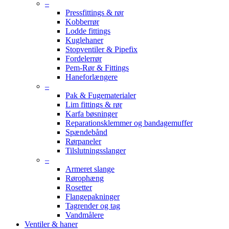
–
Pressfittings & rør
Kobberrør
Lodde fittings
Kuglehaner
Stopventiler & Pipefix
Fordelerrør
Pem-Rør & Fittings
Haneforlængere
–
Pak & Fugematerialer
Lim fittings & rør
Karfa bøsninger
Reparationsklemmer og bandagemuffer
Spændebånd
Rørpaneler
Tilslutningsslanger
–
Armeret slange
Rørophæng
Rosetter
Flangepakninger
Tagrender og tag
Vandmålere
Ventiler & haner