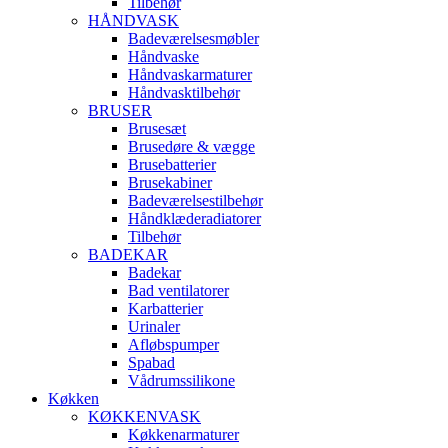
Tilbehør
HÅNDVASK
Badeværelsesmøbler
Håndvaske
Håndvaskarmaturer
Håndvasktilbehør
BRUSER
Brusesæt
Brusedøre & vægge
Brusebatterier
Brusekabiner
Badeværelsestilbehør
Håndklæderadiatorer
Tilbehør
BADEKAR
Badekar
Bad ventilatorer
Karbatterier
Urinaler
Afløbspumper
Spabad
Vådrumssilikone
Køkken
KØKKENVASK
Køkkenarmaturer