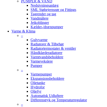
PUMPER & VAND
Nedsivningsanlæg
SML Støbejernsrør og Fittings
Tagrender og tag
Vandmålere
Jetkoblinger
Kælder-/drænpumper
Varme & Klima
–
Gulvvarme
Radiatorer & Tilbehør
Radiatortermostater & ventiler
Håndklæderadiatorer
Varmtvandsbeholdere
Varmevekslere
Pumper
–
Varmepumper
Ekspansionsbeholdere
Olietanke
Hydrofor
Oliefyr
Automatisk Udluftere
Differenstryk og Temperaturregulator
–