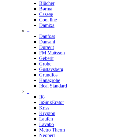
Blücher
Børma
Cassøe
Cool line
Damixa
–
Danfoss
Dansani
Duravit
FM Mattsson
Geberit
Grohe
Gustavsberg
Grundfos
Hansgrohe
Ideal Standard
–
Ifö
InSinkErator
Kriss
Krypton
Laufen
Lavabo
Metro Therm
Neoperl