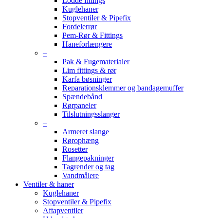
Lodde fittings
Kuglehaner
Stopventiler & Pipefix
Fordelerrør
Pem-Rør & Fittings
Haneforlængere
–
Pak & Fugematerialer
Lim fittings & rør
Karfa bøsninger
Reparationsklemmer og bandagemuffer
Spændebånd
Rørpaneler
Tilslutningsslanger
–
Armeret slange
Rørophæng
Rosetter
Flangepakninger
Tagrender og tag
Vandmålere
Ventiler & haner
Kuglehaner
Stopventiler & Pipefix
Aftapventiler