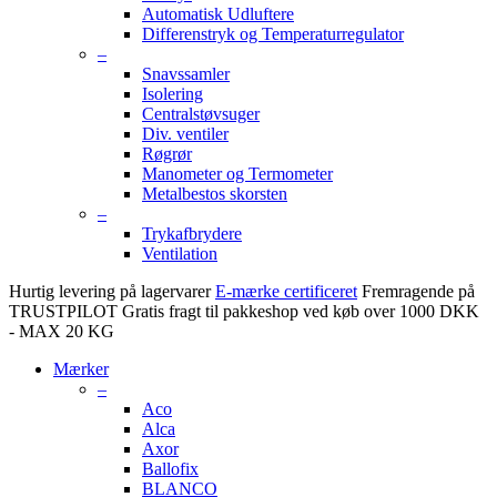
Automatisk Udluftere
Differenstryk og Temperaturregulator
–
Snavssamler
Isolering
Centralstøvsuger
Div. ventiler
Røgrør
Manometer og Termometer
Metalbestos skorsten
–
Trykafbrydere
Ventilation
Hurtig levering på lagervarer
E-mærke certificeret
Fremragende på
TRUSTPILOT
Gratis fragt til pakkeshop ved køb over 1000 DKK
- MAX 20 KG
Mærker
–
Aco
Alca
Axor
Ballofix
BLANCO