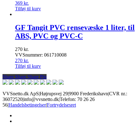
369
kr.
Tilføj til kurv
GF Tangit PVC rensevæske 1 liter, til
ABS, PVC og PVC-C
270
kr.
VVSnummer: 061710008
270
kr.
Tilføj til kurv
Share
Share
Share
Share
Pin
VVSnetto.dk ApS
|
Højrupsvej 29
|
9900 Frederikshavn
|
CVR nr.:
36072520
|
info@vvsnetto.dk
|
Telefon: 70 26 26
56
|
Handelsbetingelser
|
Fortrydelsesret
facebook
youtube