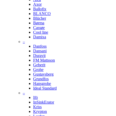
Axor
Ballofix
BLANCO
Blücher
Børma
Cassøe
Cool line
Damixa
–
Danfoss
Dansani
Duravit
FM Mattsson
Geberit
Grohe
Gustavsberg
Grundfos
Hansgrohe
Ideal Standard
–
Ifö
InSinkErator
Kriss
Krypton