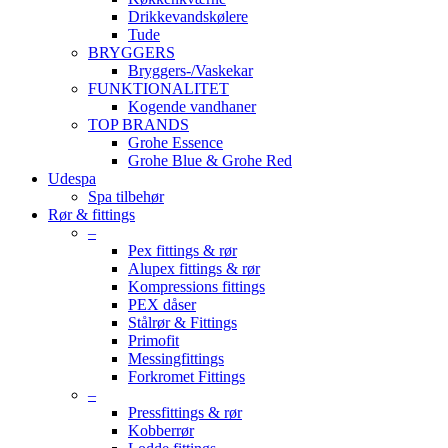
Drikkevandskølere
Tude
BRYGGERS
Bryggers-/Vaskekar
FUNKTIONALITET
Kogende vandhaner
TOP BRANDS
Grohe Essence
Grohe Blue & Grohe Red
Udespa
Spa tilbehør
Rør & fittings
–
Pex fittings & rør
Alupex fittings & rør
Kompressions fittings
PEX dåser
Stålrør & Fittings
Primofit
Messingfittings
Forkromet Fittings
–
Pressfittings & rør
Kobberrør