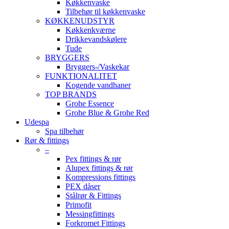
Køkkenvaske
Tilbehør til køkkenvaske
KØKKENUDSTYR
Køkkenkværne
Drikkevandskølere
Tude
BRYGGERS
Bryggers-/Vaskekar
FUNKTIONALITET
Kogende vandhaner
TOP BRANDS
Grohe Essence
Grohe Blue & Grohe Red
Udespa
Spa tilbehør
Rør & fittings
–
Pex fittings & rør
Alupex fittings & rør
Kompressions fittings
PEX dåser
Stålrør & Fittings
Primofit
Messingfittings
Forkromet Fittings