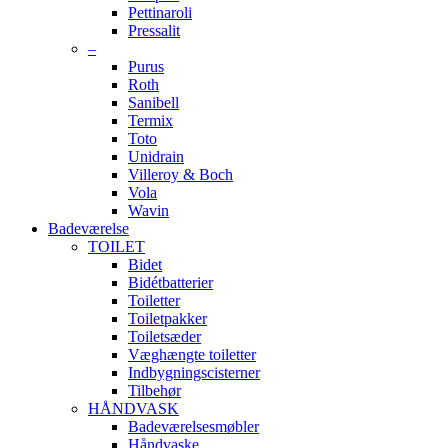
Pettinaroli
Pressalit
–
Purus
Roth
Sanibell
Termix
Toto
Unidrain
Villeroy & Boch
Vola
Wavin
Badeværelse
TOILET
Bidet
Bidétbatterier
Toiletter
Toiletpakker
Toiletsæder
Væghængte toiletter
Indbygningscisterner
Tilbehør
HÅNDVASK
Badeværelsesmøbler
Håndvaske