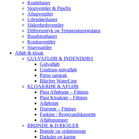
Kuglehaner
Stopventiler & Pipefix
Aftapventiler
Udendørshaner
Sikkerhedsventiler
Differenstryk og Temperaturregulator
Bundstophaner
Kontraventiler
Snavssamler
Afløb & kloak
GULVAFLØB & INDENDØRS
Gulvafløb
Unidrain gulvafløb
Purus sampak
Blücher WaterLine
KLOAKRØR & AFLØB
Plast Afløbsrør – Fittings
Plast Kloakrør – Fittings
Afløbsrør
Drænrør – Fittings
Faskine / Regnvandskassette
Afløbspumper
BRØNDE & DÆKSLER
Brønde og opføringsrør
Dæksler og karme