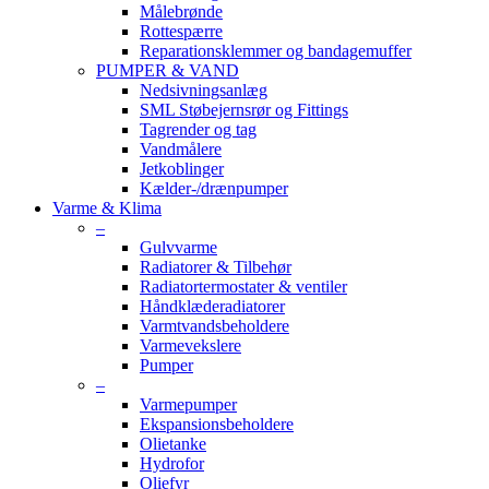
Målebrønde
Rottespærre
Reparationsklemmer og bandagemuffer
PUMPER & VAND
Nedsivningsanlæg
SML Støbejernsrør og Fittings
Tagrender og tag
Vandmålere
Jetkoblinger
Kælder-/drænpumper
Varme & Klima
–
Gulvvarme
Radiatorer & Tilbehør
Radiatortermostater & ventiler
Håndklæderadiatorer
Varmtvandsbeholdere
Varmevekslere
Pumper
–
Varmepumper
Ekspansionsbeholdere
Olietanke
Hydrofor
Oliefyr