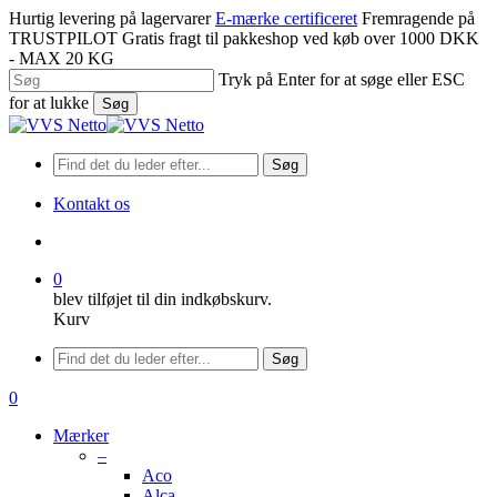
Spring
Hurtig levering på lagervarer
E-mærke certificeret
Fremragende på
til
TRUSTPILOT
Gratis fragt til pakkeshop ved køb over 1000 DKK
hovedindhold
- MAX 20 KG
Tryk på Enter for at søge eller ESC
for at lukke
Søg
Luk
søgning
Søg
Kontakt os
søge
0
blev tilføjet til din indkøbskurv.
Kurv
Menu
Søg
søge
0
Menu
Mærker
–
Aco
Alca