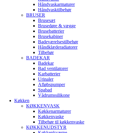
Håndvaskarmaturer
Håndvasktilbehør
BRUSER
Brusesæt
Brusedøre & vægge
Brusebatterier
Brusekabiner
Badeværelsestilbehør
Håndklæderadiatorer
Tilbehør
BADEKAR
Badekar
Bad ventilatorer
Karbatterier
Urinaler
Afløbspumper
Spabad
Vådrumssilikone
Køkken
KØKKENVASK
Køkkenarmaturer
Køkkenvaske
Tilbehør til køkkenvaske
KØKKENUDSTYR
Køkkenkværne