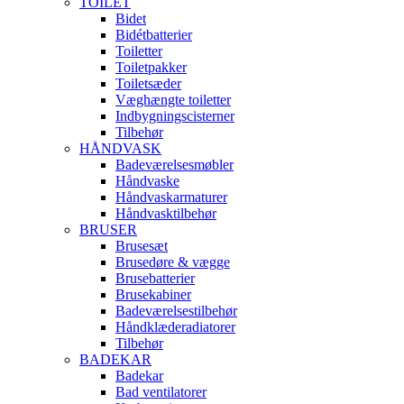
TOILET
Bidet
Bidétbatterier
Toiletter
Toiletpakker
Toiletsæder
Væghængte toiletter
Indbygningscisterner
Tilbehør
HÅNDVASK
Badeværelsesmøbler
Håndvaske
Håndvaskarmaturer
Håndvasktilbehør
BRUSER
Brusesæt
Brusedøre & vægge
Brusebatterier
Brusekabiner
Badeværelsestilbehør
Håndklæderadiatorer
Tilbehør
BADEKAR
Badekar
Bad ventilatorer