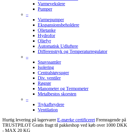
Varmevekslere
Pumper
–
Varmepumper
Ekspansionsbeholdere
Olietanke
Hydrofor
Oliefyr
Automatisk Udluftere
Differenstryk og Temperaturregulator
–
Snavssamler
Isolering
Centralstøvsuger
Div. ventiler
Røgrør
Manometer og Termometer
Metalbestos skorsten
–
Trykafbrydere
Ventilation
Hurtig levering på lagervarer
E-mærke certificeret
Fremragende på
TRUSTPILOT
Gratis fragt til pakkeshop ved køb over 1000 DKK
- MAX 20 KG