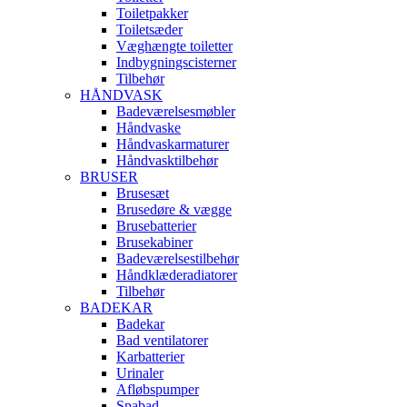
Toiletpakker
Toiletsæder
Væghængte toiletter
Indbygningscisterner
Tilbehør
HÅNDVASK
Badeværelsesmøbler
Håndvaske
Håndvaskarmaturer
Håndvasktilbehør
BRUSER
Brusesæt
Brusedøre & vægge
Brusebatterier
Brusekabiner
Badeværelsestilbehør
Håndklæderadiatorer
Tilbehør
BADEKAR
Badekar
Bad ventilatorer
Karbatterier
Urinaler
Afløbspumper
Spabad