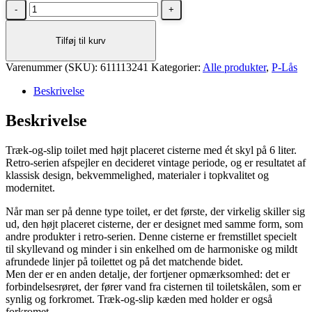
Lavabo
Retro
High
Tilføj til kurv
toilet
m/P-
Varenummer (SKU):
lås,
611113241
Kategorier:
Alle produkter
,
P-Lås
Blank
Beskrivelse
sort
m/krom
Beskrivelse
rør
antal
Træk-og-slip toilet med højt placeret cisterne med ét skyl på 6 liter.
Retro-serien afspejler en decideret vintage periode, og er resultatet af
klassisk design, bekvemmelighed, materialer i topkvalitet og
modernitet.
Når man ser på denne type toilet, er det første, der virkelig skiller sig
ud, den højt placeret cisterne, der er designet med samme form, som
andre produkter i retro-serien. Denne cisterne er fremstillet specielt
til skyllevand og minder i sin enkelhed om de harmoniske og mildt
afrundede linjer på toilettet og på det matchende bidet.
Men der er en anden detalje, der fortjener opmærksomhed: det er
forbindelsesrøret, der fører vand fra cisternen til toiletskålen, som er
synlig og forkromet. Træk-og-slip kæden med holder er også
forkromet.