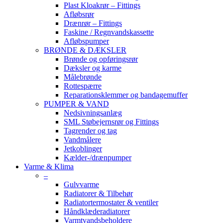
Plast Kloakrør – Fittings
Afløbsrør
Drænrør – Fittings
Faskine / Regnvandskassette
Afløbspumper
BRØNDE & DÆKSLER
Brønde og opføringsrør
Dæksler og karme
Målebrønde
Rottespærre
Reparationsklemmer og bandagemuffer
PUMPER & VAND
Nedsivningsanlæg
SML Støbejernsrør og Fittings
Tagrender og tag
Vandmålere
Jetkoblinger
Kælder-/drænpumper
Varme & Klima
–
Gulvvarme
Radiatorer & Tilbehør
Radiatortermostater & ventiler
Håndklæderadiatorer
Varmtvandsbeholdere