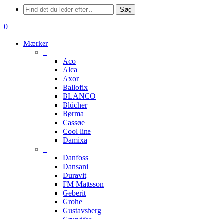
Menu
Søg
søge
0
Menu
Mærker
–
Aco
Alca
Axor
Ballofix
BLANCO
Blücher
Børma
Cassøe
Cool line
Damixa
–
Danfoss
Dansani
Duravit
FM Mattsson
Geberit
Grohe
Gustavsberg