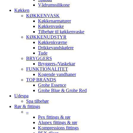
Vådrumssilikone
Køkken
KØKKENVASK
Køkkenarmaturer
Køkkenvaske
Tilbehør til køkkenvaske
KØKKENUDSTYR
Køkkenkværne
Drikkevandskølere
Tude
BRYGGERS
Bryggers-/Vaskekar
FUNKTIONALITET
Kogende vandhaner
TOP BRANDS
Grohe Essence
Grohe Blue & Grohe Red
Udespa
Spa tilbehør
Rør & fittings
–
Pex fittings & rør
Alupex fittings & rør
Kompressions fittings