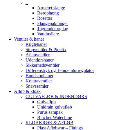
–
Armeret slange
Rørophæng
Rosetter
Flangepakninger
Tagrender og tag
Vandmålere
Ventiler & haner
Kuglehaner
Stopventiler & Pipefix
Aftapventiler
Udendørshaner
Sikkerhedsventiler
Differenstryk og Temperaturregulator
Bundstophaner
Kontraventiler
Snavssamler
Afløb & kloak
GULVAFLØB & INDENDØRS
Gulvafløb
Unidrain gulvafløb
Purus sampak
Blücher WaterLine
KLOAKRØR & AFLØB
Plast Afløbsrør – Fittings