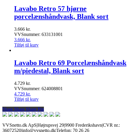
Lavabo Retro 57 hjørne
porcelænshåndvask, Blank sort
3.666
kr.
VVSnummer: 633131001
3.666
kr.
Tilføj til kurv
Lavabo Retro 69 Porcelænshåndvask
m/piedestal, Blank sort
4.729
kr.
VVSnummer: 624008801
4.729
kr.
Tilføj til kurv
Share
Share
Share
Share
Pin
VVSnetto.dk ApS
|
Højrupsvej 29
|
9900 Frederikshavn
|
CVR nr.:
36072520
|
info@vvsnetto.dk
|
Telefon: 70 26 26