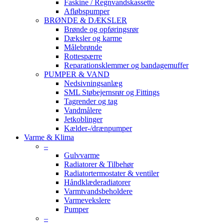
Faskine / Regnvandskassette
Afløbspumper
BRØNDE & DÆKSLER
Brønde og opføringsrør
Dæksler og karme
Målebrønde
Rottespærre
Reparationsklemmer og bandagemuffer
PUMPER & VAND
Nedsivningsanlæg
SML Støbejernsrør og Fittings
Tagrender og tag
Vandmålere
Jetkoblinger
Kælder-/drænpumper
Varme & Klima
–
Gulvvarme
Radiatorer & Tilbehør
Radiatortermostater & ventiler
Håndklæderadiatorer
Varmtvandsbeholdere
Varmevekslere
Pumper
–