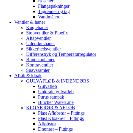
Rosetter
Flangepakninger
Tagrender og tag
Vandmålere
Ventiler & haner
Kuglehaner
Stopventiler & Pipefix
Aftapventiler
Udendørshaner
Sikkerhedsventiler
Differenstryk og Temperaturregulator
Bundstophaner
Kontraventiler
Snavssamler
Afløb & kloak
GULVAFLØB & INDENDØRS
Gulvafløb
Unidrain gulvafløb
Purus sampak
Blücher WaterLine
KLOAKRØR & AFLØB
Plast Afløbsrør – Fittings
Plast Kloakrør – Fittings
Afløbsrør
Drænrør – Fittings