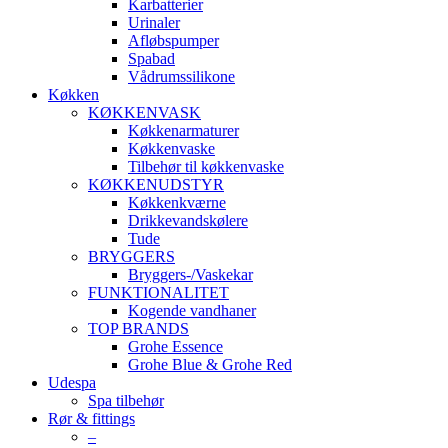
Karbatterier
Urinaler
Afløbspumper
Spabad
Vådrumssilikone
Køkken
KØKKENVASK
Køkkenarmaturer
Køkkenvaske
Tilbehør til køkkenvaske
KØKKENUDSTYR
Køkkenkværne
Drikkevandskølere
Tude
BRYGGERS
Bryggers-/Vaskekar
FUNKTIONALITET
Kogende vandhaner
TOP BRANDS
Grohe Essence
Grohe Blue & Grohe Red
Udespa
Spa tilbehør
Rør & fittings
–