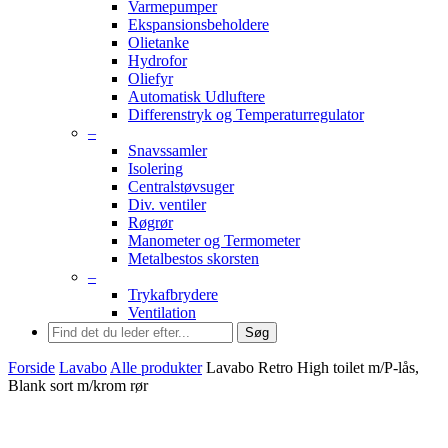
Varmepumper
Ekspansionsbeholdere
Olietanke
Hydrofor
Oliefyr
Automatisk Udluftere
Differenstryk og Temperaturregulator
–
Snavssamler
Isolering
Centralstøvsuger
Div. ventiler
Røgrør
Manometer og Termometer
Metalbestos skorsten
–
Trykafbrydere
Ventilation
Søg
Forside
Lavabo
Alle produkter
Lavabo Retro High toilet m/P-lås,
Blank sort m/krom rør