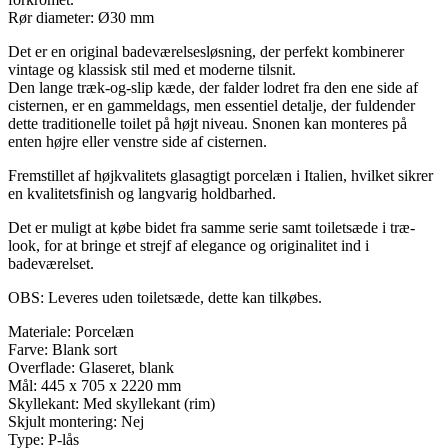
Rør diameter: Ø30 mm
Det er en original badeværelsesløsning, der perfekt kombinerer
vintage og klassisk stil med et moderne tilsnit.
Den lange træk-og-slip kæde, der falder lodret fra den ene side af
cisternen, er en gammeldags, men essentiel detalje, der fuldender
dette traditionelle toilet på højt niveau. Snonen kan monteres på
enten højre eller venstre side af cisternen.
Fremstillet af højkvalitets glasagtigt porcelæn i Italien, hvilket sikrer
en kvalitetsfinish og langvarig holdbarhed.
Det er muligt at købe bidet fra samme serie samt toiletsæde i træ-
look, for at bringe et strejf af elegance og originalitet ind i
badeværelset.
OBS: Leveres uden toiletsæde, dette kan tilkøbes.
Materiale: Porcelæn
Farve: Blank sort
Overflade: Glaseret, blank
Mål: 445 x 705 x 2220 mm
Skyllekant: Med skyllekant (rim)
Skjult montering: Nej
Type: P-lås