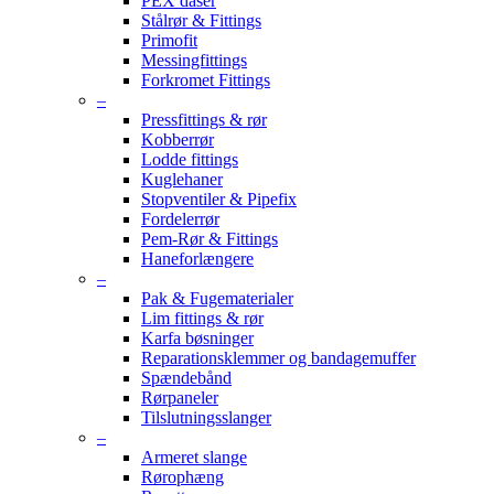
PEX dåser
Stålrør & Fittings
Primofit
Messingfittings
Forkromet Fittings
–
Pressfittings & rør
Kobberrør
Lodde fittings
Kuglehaner
Stopventiler & Pipefix
Fordelerrør
Pem-Rør & Fittings
Haneforlængere
–
Pak & Fugematerialer
Lim fittings & rør
Karfa bøsninger
Reparationsklemmer og bandagemuffer
Spændebånd
Rørpaneler
Tilslutningsslanger
–
Armeret slange
Rørophæng