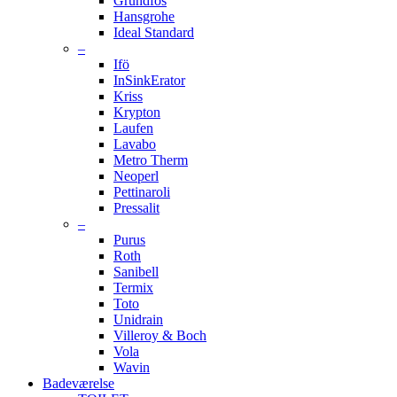
Grundfos
Hansgrohe
Ideal Standard
–
Ifö
InSinkErator
Kriss
Krypton
Laufen
Lavabo
Metro Therm
Neoperl
Pettinaroli
Pressalit
–
Purus
Roth
Sanibell
Termix
Toto
Unidrain
Villeroy & Boch
Vola
Wavin
Badeværelse