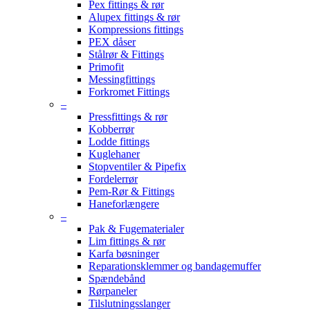
Pex fittings & rør
Alupex fittings & rør
Kompressions fittings
PEX dåser
Stålrør & Fittings
Primofit
Messingfittings
Forkromet Fittings
–
Pressfittings & rør
Kobberrør
Lodde fittings
Kuglehaner
Stopventiler & Pipefix
Fordelerrør
Pem-Rør & Fittings
Haneforlængere
–
Pak & Fugematerialer
Lim fittings & rør
Karfa bøsninger
Reparationsklemmer og bandagemuffer
Spændebånd
Rørpaneler
Tilslutningsslanger