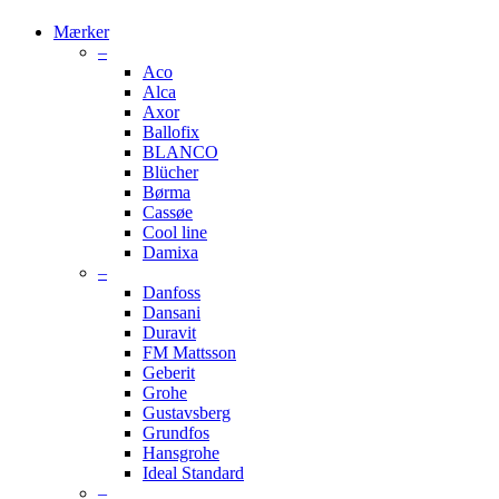
Mærker
–
Aco
Alca
Axor
Ballofix
BLANCO
Blücher
Børma
Cassøe
Cool line
Damixa
–
Danfoss
Dansani
Duravit
FM Mattsson
Geberit
Grohe
Gustavsberg
Grundfos
Hansgrohe
Ideal Standard
–