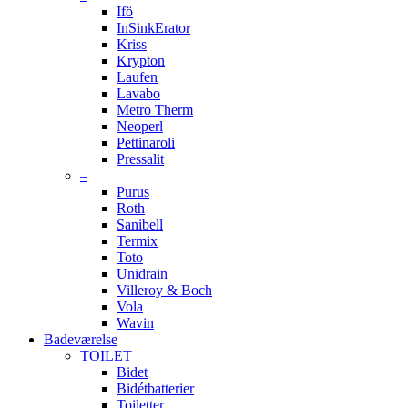
Ifö
InSinkErator
Kriss
Krypton
Laufen
Lavabo
Metro Therm
Neoperl
Pettinaroli
Pressalit
–
Purus
Roth
Sanibell
Termix
Toto
Unidrain
Villeroy & Boch
Vola
Wavin
Badeværelse
TOILET
Bidet
Bidétbatterier
Toiletter