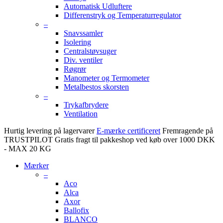
Automatisk Udluftere
Differenstryk og Temperaturregulator
–
Snavssamler
Isolering
Centralstøvsuger
Div. ventiler
Røgrør
Manometer og Termometer
Metalbestos skorsten
–
Trykafbrydere
Ventilation
Hurtig levering på lagervarer
E-mærke certificeret
Fremragende på
TRUSTPILOT
Gratis fragt til pakkeshop ved køb over 1000 DKK
- MAX 20 KG
Mærker
–
Aco
Alca
Axor
Ballofix
BLANCO