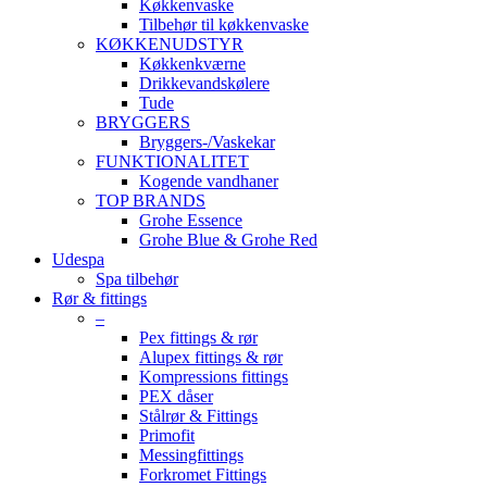
Køkkenvaske
Tilbehør til køkkenvaske
KØKKENUDSTYR
Køkkenkværne
Drikkevandskølere
Tude
BRYGGERS
Bryggers-/Vaskekar
FUNKTIONALITET
Kogende vandhaner
TOP BRANDS
Grohe Essence
Grohe Blue & Grohe Red
Udespa
Spa tilbehør
Rør & fittings
–
Pex fittings & rør
Alupex fittings & rør
Kompressions fittings
PEX dåser
Stålrør & Fittings
Primofit
Messingfittings
Forkromet Fittings