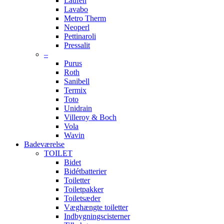
Laufen
Lavabo
Metro Therm
Neoperl
Pettinaroli
Pressalit
–
Purus
Roth
Sanibell
Termix
Toto
Unidrain
Villeroy & Boch
Vola
Wavin
Badeværelse
TOILET
Bidet
Bidétbatterier
Toiletter
Toiletpakker
Toiletsæder
Væghængte toiletter
Indbygningscisterner