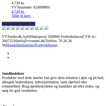
4.729
kr.
VVSnummer: 624008801
4.729
kr.
Tilføj til kurv
Share
Share
Share
Share
Pin
VVSnetto.dk ApS
|
Højrupsvej 29
|
9900 Frederikshavn
|
CVR nr.:
36072520
|
info@vvsnetto.dk
|
Telefon: 70 26 26
56
|
Handelsbetingelser
|
Fortrydelsesret
facebook
youtube
Sundhedsfare
Produkter med dette mærke kan give slem irritation i øjne og på hud,
allergisk hudreaktion, luftvejsirritation, samt sløvhed eller
svimmelhed. Brug øjenbeskyttelse og handsker alt efter risiko, og
sørg for god ventilation.