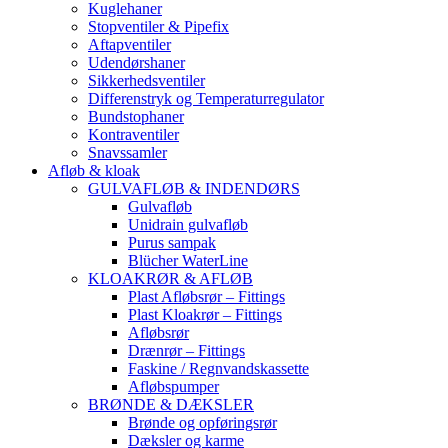
Kuglehaner
Stopventiler & Pipefix
Aftapventiler
Udendørshaner
Sikkerhedsventiler
Differenstryk og Temperaturregulator
Bundstophaner
Kontraventiler
Snavssamler
Afløb & kloak
GULVAFLØB & INDENDØRS
Gulvafløb
Unidrain gulvafløb
Purus sampak
Blücher WaterLine
KLOAKRØR & AFLØB
Plast Afløbsrør – Fittings
Plast Kloakrør – Fittings
Afløbsrør
Drænrør – Fittings
Faskine / Regnvandskassette
Afløbspumper
BRØNDE & DÆKSLER
Brønde og opføringsrør
Dæksler og karme