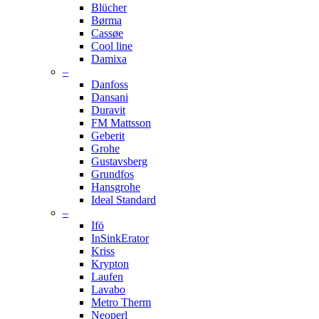
Blücher
Børma
Cassøe
Cool line
Damixa
–
Danfoss
Dansani
Duravit
FM Mattsson
Geberit
Grohe
Gustavsberg
Grundfos
Hansgrohe
Ideal Standard
–
Ifö
InSinkErator
Kriss
Krypton
Laufen
Lavabo
Metro Therm
Neoperl