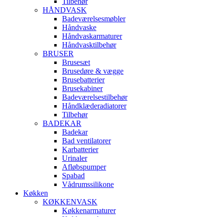
Tilbehør
HÅNDVASK
Badeværelsesmøbler
Håndvaske
Håndvaskarmaturer
Håndvasktilbehør
BRUSER
Brusesæt
Brusedøre & vægge
Brusebatterier
Brusekabiner
Badeværelsestilbehør
Håndklæderadiatorer
Tilbehør
BADEKAR
Badekar
Bad ventilatorer
Karbatterier
Urinaler
Afløbspumper
Spabad
Vådrumssilikone
Køkken
KØKKENVASK
Køkkenarmaturer