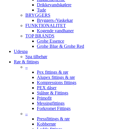
Drikkevandskølere
Tude
BRYGGERS
Bryggers-/Vaskekar
FUNKTIONALITET
Kogende vandhaner
TOP BRANDS
Grohe Essence
Grohe Blue & Grohe Red
Udespa
Spa tilbehør
Rør & fittings
–
Pex fittings & rør
Alupex fittings & rør
Kompressions fittings
PEX dåser
Stålrør & Fittings
Primofit
Messingfittings
Forkromet Fittings
–
Pressfittings & rør
Kobberrør