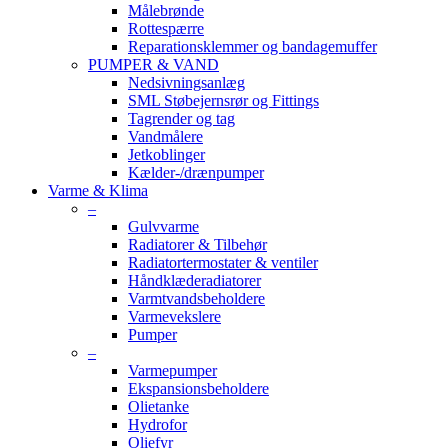
Målebrønde
Rottespærre
Reparationsklemmer og bandagemuffer
PUMPER & VAND
Nedsivningsanlæg
SML Støbejernsrør og Fittings
Tagrender og tag
Vandmålere
Jetkoblinger
Kælder-/drænpumper
Varme & Klima
–
Gulvvarme
Radiatorer & Tilbehør
Radiatortermostater & ventiler
Håndklæderadiatorer
Varmtvandsbeholdere
Varmevekslere
Pumper
–
Varmepumper
Ekspansionsbeholdere
Olietanke
Hydrofor
Oliefyr