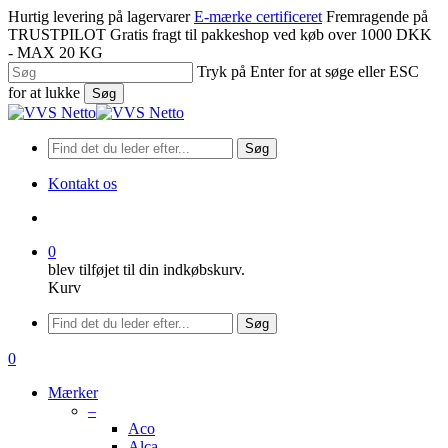
Spring
Hurtig levering på lagervarer
E-mærke certificeret
Fremragende på
til
TRUSTPILOT
Gratis fragt til pakkeshop ved køb over 1000 DKK
hovedindhold
- MAX 20 KG
Tryk på Enter for at søge eller ESC
for at lukke
Søg
Luk
søgning
Søg
Kontakt os
søge
0
blev tilføjet til din indkøbskurv.
Kurv
Menu
Søg
søge
0
Menu
Mærker
–
Aco
Alca