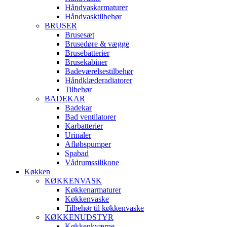
Håndvaskarmaturer
Håndvasktilbehør
BRUSER
Brusesæt
Brusedøre & vægge
Brusebatterier
Brusekabiner
Badeværelsestilbehør
Håndklæderadiatorer
Tilbehør
BADEKAR
Badekar
Bad ventilatorer
Karbatterier
Urinaler
Afløbspumper
Spabad
Vådrumssilikone
Køkken
KØKKENVASK
Køkkenarmaturer
Køkkenvaske
Tilbehør til køkkenvaske
KØKKENUDSTYR
Køkkenkværne