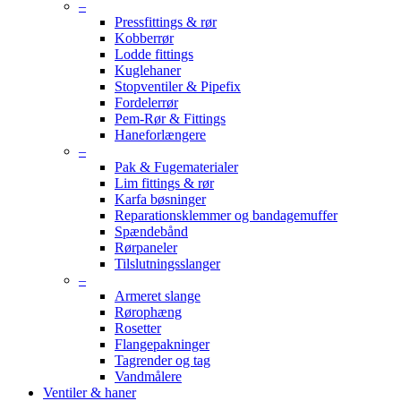
–
Pressfittings & rør
Kobberrør
Lodde fittings
Kuglehaner
Stopventiler & Pipefix
Fordelerrør
Pem-Rør & Fittings
Haneforlængere
–
Pak & Fugematerialer
Lim fittings & rør
Karfa bøsninger
Reparationsklemmer og bandagemuffer
Spændebånd
Rørpaneler
Tilslutningsslanger
–
Armeret slange
Rørophæng
Rosetter
Flangepakninger
Tagrender og tag
Vandmålere
Ventiler & haner