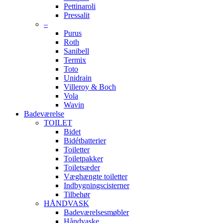
Pettinaroli
Pressalit
–
Purus
Roth
Sanibell
Termix
Toto
Unidrain
Villeroy & Boch
Vola
Wavin
Badeværelse
TOILET
Bidet
Bidétbatterier
Toiletter
Toiletpakker
Toiletsæder
Væghængte toiletter
Indbygningscisterner
Tilbehør
HÅNDVASK
Badeværelsesmøbler
Håndvaske