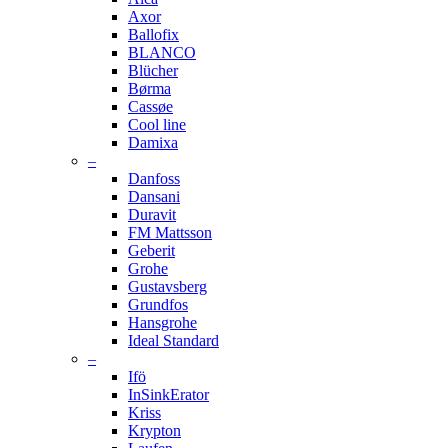
Axor
Ballofix
BLANCO
Blücher
Børma
Cassøe
Cool line
Damixa
–
Danfoss
Dansani
Duravit
FM Mattsson
Geberit
Grohe
Gustavsberg
Grundfos
Hansgrohe
Ideal Standard
–
Ifö
InSinkErator
Kriss
Krypton