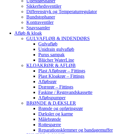
Udendørshaner
Sikkerhedsventiler
Differenstryk og Temperaturregulator
Bundstophaner
Kontraventiler
Snavssamler
Afløb & kloak
GULVAFLØB & INDENDØRS
Gulvafløb
Unidrain gulvafløb
Purus sampak
Blücher WaterLine
KLOAKRØR & AFLØB
Plast Afløbsrør – Fittings
Plast Kloakrør – Fittings
Afløbsrør
Drænrør – Fittings
Faskine / Regnvandskassette
Afløbspumper
BRØNDE & DÆKSLER
Brønde og opføringsrør
Dæksler og karme
Målebrønde
Rottespærre
Reparationsklemmer og bandagemuffer