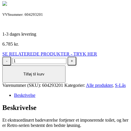
VVSnummer: 604293201
1-3 dages levering
6.785
kr.
SE RELATEREDE PRODUKTER - TRYK HER
Lavabo
Retro
Monoblocco
Tilføj til kurv
toilet
m/S-
Varenummer (SKU):
lås,
604293201
Kategorier:
Alle produkter
,
S-Lås
Blank
Beskrivelse
sort
antal
Beskrivelse
Et ekstraordinært badeværelse fortjener et imponerende toilet, og her
er Retro-serien bestemt den bedste løsning.