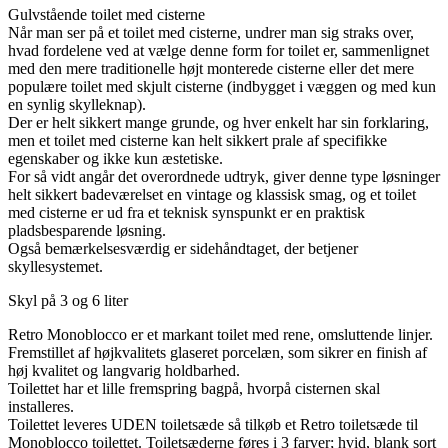
Gulvstående toilet med cisterne
Når man ser på et toilet med cisterne, undrer man sig straks over,
hvad fordelene ved at vælge denne form for toilet er, sammenlignet
med den mere traditionelle højt monterede cisterne eller det mere
populære toilet med skjult cisterne (indbygget i væggen og med kun
en synlig skylleknap).
Der er helt sikkert mange grunde, og hver enkelt har sin forklaring,
men et toilet med cisterne kan helt sikkert prale af specifikke
egenskaber og ikke kun æstetiske.
For så vidt angår det overordnede udtryk, giver denne type løsninger
helt sikkert badeværelset en vintage og klassisk smag, og et toilet
med cisterne er ud fra et teknisk synspunkt er en praktisk
pladsbesparende løsning.
Også bemærkelsesværdig er sidehåndtaget, der betjener
skyllesystemet.
Skyl på 3 og 6 liter
Retro Monoblocco er et markant toilet med rene, omsluttende linjer.
Fremstillet af højkvalitets glaseret porcelæn, som sikrer en finish af
høj kvalitet og langvarig holdbarhed.
Toilettet har et lille fremspring bagpå, hvorpå cisternen skal
installeres.
Toilettet leveres UDEN toiletsæde så tilkøb et Retro toiletsæde til
Monoblocco toilettet. Toiletsæderne føres i 3 farver; hvid, blank sort