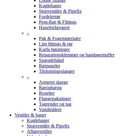
Lodde fittings
Kuglehaner
Stopventiler & Pipefix
Fordelerrør
Pem-Rør & Fittings
Haneforlængere
–
Pak & Fugematerialer
Lim fittings & rør
Karfa bøsninger
Reparationsklemmer og bandagemuffer
Spændebånd
Rørpaneler
Tilslutningsslanger
–
Armeret slange
Rørophæng
Rosetter
Flangepakninger
Tagrender og tag
Vandmålere
Ventiler & haner
Kuglehaner
Stopventiler & Pipefix
Aftapventiler