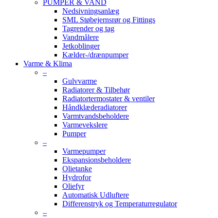
PUMPER & VAND
Nedsivningsanlæg
SML Støbejernsrør og Fittings
Tagrender og tag
Vandmålere
Jetkoblinger
Kælder-/drænpumper
Varme & Klima
–
Gulvvarme
Radiatorer & Tilbehør
Radiatortermostater & ventiler
Håndklæderadiatorer
Varmtvandsbeholdere
Varmevekslere
Pumper
–
Varmepumper
Ekspansionsbeholdere
Olietanke
Hydrofor
Oliefyr
Automatisk Udluftere
Differenstryk og Temperaturregulator
–