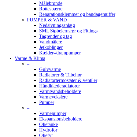
Målebrønde
Rottespærre
Reparationsklemmer og bandagemuffer
PUMPER & VAND
Nedsivningsanlæg
SML Støbejernsrør og Fittings
Tagrender og tag
Vandmålere
Jetkoblinger
Kælder-/drænpumper
Varme & Klima
–
Gulvvarme
Radiatorer & Tilbehør
Radiatortermostater & ventiler
Håndklæderadiatorer
Varmtvandsbeholdere
Varmevekslere
Pumper
–
Varmepumper
Ekspansionsbeholdere
Olietanke
Hydrofor
Oliefyr