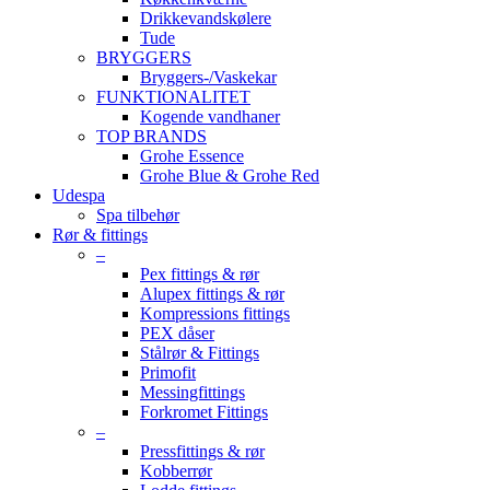
Drikkevandskølere
Tude
BRYGGERS
Bryggers-/Vaskekar
FUNKTIONALITET
Kogende vandhaner
TOP BRANDS
Grohe Essence
Grohe Blue & Grohe Red
Udespa
Spa tilbehør
Rør & fittings
–
Pex fittings & rør
Alupex fittings & rør
Kompressions fittings
PEX dåser
Stålrør & Fittings
Primofit
Messingfittings
Forkromet Fittings
–
Pressfittings & rør
Kobberrør