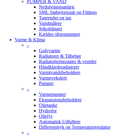
PUMPER & VAND
Nedsivningsanlæg
SML Støbejernsrør og Fittings
Tagrender og tag
Vandmålere
Jetkoblinger
Kælder-/drænpumper
Varme & Klima
–
Gulvvarme
Radiatorer & Tilbehør
Radiatortermostater & ventiler
Håndklæderadiatorer
Varmtvandsbeholdere
Varmevekslere
Pumper
–
Varmepumper
Ekspansionsbeholdere
Olietanke
Hydrofor
Oliefyr
Automatisk Udluftere
Differenstryk og Temperaturregulator
–