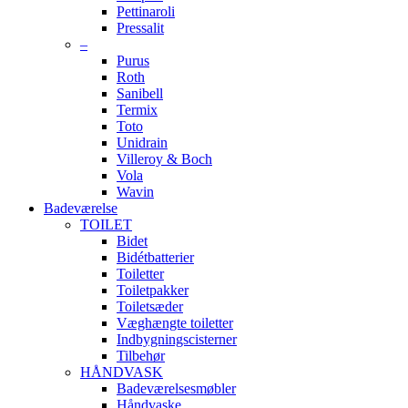
Pettinaroli
Pressalit
–
Purus
Roth
Sanibell
Termix
Toto
Unidrain
Villeroy & Boch
Vola
Wavin
Badeværelse
TOILET
Bidet
Bidétbatterier
Toiletter
Toiletpakker
Toiletsæder
Væghængte toiletter
Indbygningscisterner
Tilbehør
HÅNDVASK
Badeværelsesmøbler
Håndvaske