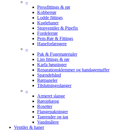
–
Pressfittings & rør
Kobberrør
Lodde fittings
Kuglehaner
Stopventiler & Pipefix
Fordelerrør
Pem-Rør & Fittings
Haneforlængere
–
Pak & Fugematerialer
Lim fittings & rør
Karfa bøsninger
Reparationsklemmer og bandagemuffer
Spændebånd
Rørpaneler
Tilslutningsslanger
–
Armeret slange
Rørophæng
Rosetter
Flangepakninger
Tagrender og tag
Vandmålere
Ventiler & haner