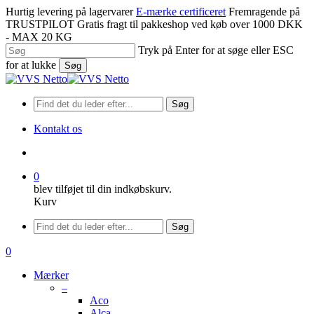
Spring
Hurtig levering på lagervarer
E-mærke certificeret
Fremragende på
til
TRUSTPILOT
Gratis fragt til pakkeshop ved køb over 1000 DKK
hovedindhold
- MAX 20 KG
Tryk på Enter for at søge eller ESC
for at lukke
Søg
Luk
søgning
Søg
Kontakt os
søge
0
blev tilføjet til din indkøbskurv.
Kurv
Menu
Søg
søge
0
Menu
Mærker
–
Aco
Alca