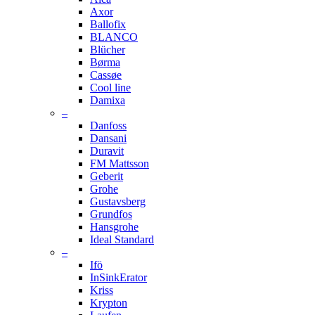
Axor
Ballofix
BLANCO
Blücher
Børma
Cassøe
Cool line
Damixa
–
Danfoss
Dansani
Duravit
FM Mattsson
Geberit
Grohe
Gustavsberg
Grundfos
Hansgrohe
Ideal Standard
–
Ifö
InSinkErator
Kriss
Krypton