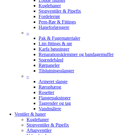
Lodde fittings
Kuglehaner
Stopventiler & Pipefix
Fordelerrør
Pem-Rør & Fittings
Haneforlængere
–
Pak & Fugematerialer
Lim fittings & rør
Karfa bøsninger
Reparationsklemmer og bandagemuffer
Spændebånd
Rørpaneler
Tilslutningsslanger
–
Armeret slange
Rørophæng
Rosetter
Flangepakninger
Tagrender og tag
Vandmålere
Ventiler & haner
Kuglehaner
Stopventiler & Pipefix
Aftapventiler