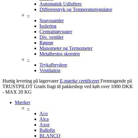
Automatisk Udluftere
Differenstryk og Temperaturregulator
–
Snavssamler
Isolering
Centralstøvsuger
Div. ventiler
Røgrør
Manometer og Termometer
Metalbestos skorsten
–
Trykafbrydere
Ventilation
Hurtig levering på lagervarer
E-mærke certificeret
Fremragende på
TRUSTPILOT
Gratis fragt til pakkeshop ved køb over 1000 DKK
- MAX 20 KG
Mærker
–
Aco
Alca
Axor
Ballofix
BLANCO