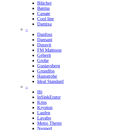
Blücher
Børma
Cassøe
Cool line
Damixa
–
Danfoss
Dansani
Duravit
FM Mattsson
Geberit
Grohe
Gustavsberg
Grundfos
Hansgrohe
Ideal Standard
–
Ifö
InSinkErator
Kriss
Krypton
Laufen
Lavabo
Metro Therm
Neoperl