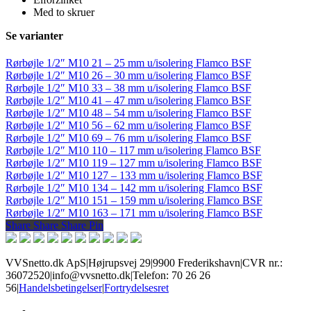
Med to skruer
Se varianter
Rørbøjle 1/2″ M10 21 – 25 mm u/isolering Flamco BSF
Rørbøjle 1/2″ M10 26 – 30 mm u/isolering Flamco BSF
Rørbøjle 1/2″ M10 33 – 38 mm u/isolering Flamco BSF
Rørbøjle 1/2″ M10 41 – 47 mm u/isolering Flamco BSF
Rørbøjle 1/2″ M10 48 – 54 mm u/isolering Flamco BSF
Rørbøjle 1/2″ M10 56 – 62 mm u/isolering Flamco BSF
Rørbøjle 1/2″ M10 69 – 76 mm u/isolering Flamco BSF
Rørbøjle 1/2″ M10 110 – 117 mm u/isolering Flamco BSF
Rørbøjle 1/2″ M10 119 – 127 mm u/isolering Flamco BSF
Rørbøjle 1/2″ M10 127 – 133 mm u/isolering Flamco BSF
Rørbøjle 1/2″ M10 134 – 142 mm u/isolering Flamco BSF
Rørbøjle 1/2″ M10 151 – 159 mm u/isolering Flamco BSF
Rørbøjle 1/2″ M10 163 – 171 mm u/isolering Flamco BSF
Share
Share
Share
Share
Pin
VVSnetto.dk ApS
|
Højrupsvej 29
|
9900 Frederikshavn
|
CVR nr.:
36072520
|
info@vvsnetto.dk
|
Telefon: 70 26 26
56
|
Handelsbetingelser
|
Fortrydelsesret
facebook