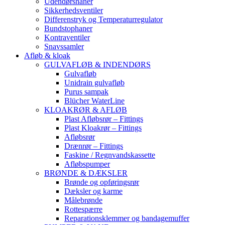
Udendørshaner
Sikkerhedsventiler
Differenstryk og Temperaturregulator
Bundstophaner
Kontraventiler
Snavssamler
Afløb & kloak
GULVAFLØB & INDENDØRS
Gulvafløb
Unidrain gulvafløb
Purus sampak
Blücher WaterLine
KLOAKRØR & AFLØB
Plast Afløbsrør – Fittings
Plast Kloakrør – Fittings
Afløbsrør
Drænrør – Fittings
Faskine / Regnvandskassette
Afløbspumper
BRØNDE & DÆKSLER
Brønde og opføringsrør
Dæksler og karme
Målebrønde
Rottespærre
Reparationsklemmer og bandagemuffer