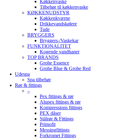
Køkkenvaske
Tilbehør til køkkenvaske
KØKKENUDSTYR
Køkkenkværne
Drikkevandskølere
Tude
BRYGGERS
Bryggers-/Vaskekar
FUNKTIONALITET
Kogende vandhaner
TOP BRANDS
Grohe Essence
Grohe Blue & Grohe Red
Udespa
Spa tilbehør
Rør & fittings
–
Pex fittings & rør
Alupex fittings & rør
Kompressions fittings
PEX dåser
Stålrør & Fittings
Primofit
Messingfittings
Forkromet Fittings