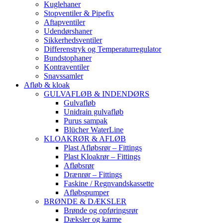
Kuglehaner
Stopventiler & Pipefix
Aftapventiler
Udendørshaner
Sikkerhedsventiler
Differenstryk og Temperaturregulator
Bundstophaner
Kontraventiler
Snavssamler
Afløb & kloak
GULVAFLØB & INDENDØRS
Gulvafløb
Unidrain gulvafløb
Purus sampak
Blücher WaterLine
KLOAKRØR & AFLØB
Plast Afløbsrør – Fittings
Plast Kloakrør – Fittings
Afløbsrør
Drænrør – Fittings
Faskine / Regnvandskassette
Afløbspumper
BRØNDE & DÆKSLER
Brønde og opføringsrør
Dæksler og karme