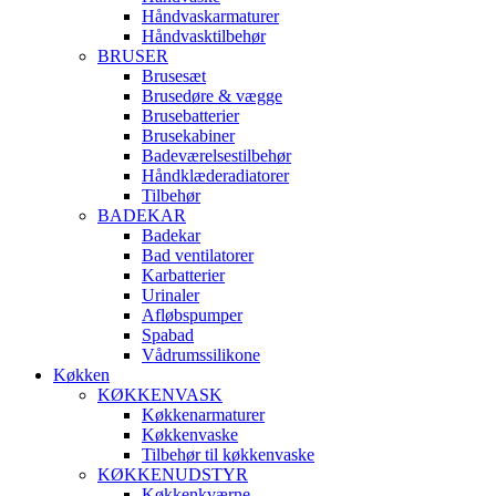
Håndvaskarmaturer
Håndvasktilbehør
BRUSER
Brusesæt
Brusedøre & vægge
Brusebatterier
Brusekabiner
Badeværelsestilbehør
Håndklæderadiatorer
Tilbehør
BADEKAR
Badekar
Bad ventilatorer
Karbatterier
Urinaler
Afløbspumper
Spabad
Vådrumssilikone
Køkken
KØKKENVASK
Køkkenarmaturer
Køkkenvaske
Tilbehør til køkkenvaske
KØKKENUDSTYR
Køkkenkværne