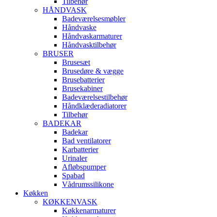
Tilbehør
HÅNDVASK
Badeværelsesmøbler
Håndvaske
Håndvaskarmaturer
Håndvasktilbehør
BRUSER
Brusesæt
Brusedøre & vægge
Brusebatterier
Brusekabiner
Badeværelsestilbehør
Håndklæderadiatorer
Tilbehør
BADEKAR
Badekar
Bad ventilatorer
Karbatterier
Urinaler
Afløbspumper
Spabad
Vådrumssilikone
Køkken
KØKKENVASK
Køkkenarmaturer