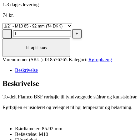
1-3 dages levering
74
kr.
Rørbøjle
1/2"
M10
Tilføj til kurv
85
-
Varenummer (SKU):
92
018576265
Kategori:
Rørophæng
mm
Beskrivelse
u/isolering
Flamco
Beskrivelse
BSF
antal
To-delt Flamco BSF rørbøjle til tyndvæggede stålrør og kunststofrør.
Rørbøjlen er usioleret og velegnet til høj temperatur og belastning.
Rørdiameter: 85-92 mm
Befæstelse: M10
Elforzinket