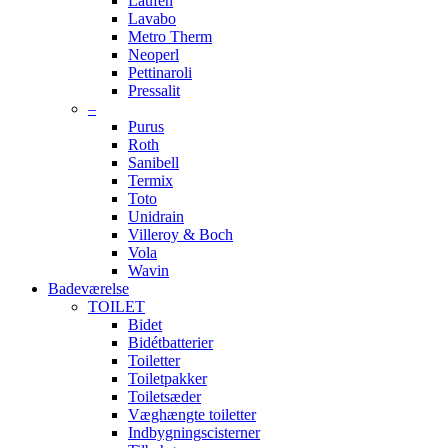
Laufen
Lavabo
Metro Therm
Neoperl
Pettinaroli
Pressalit
–
Purus
Roth
Sanibell
Termix
Toto
Unidrain
Villeroy & Boch
Vola
Wavin
Badeværelse
TOILET
Bidet
Bidétbatterier
Toiletter
Toiletpakker
Toiletsæder
Væghængte toiletter
Indbygningscisterner