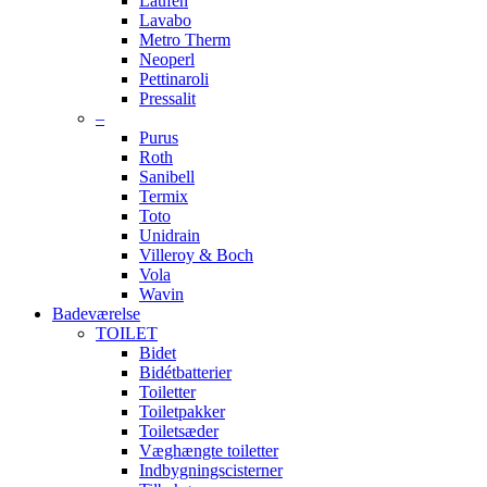
Laufen
Lavabo
Metro Therm
Neoperl
Pettinaroli
Pressalit
–
Purus
Roth
Sanibell
Termix
Toto
Unidrain
Villeroy & Boch
Vola
Wavin
Badeværelse
TOILET
Bidet
Bidétbatterier
Toiletter
Toiletpakker
Toiletsæder
Væghængte toiletter
Indbygningscisterner