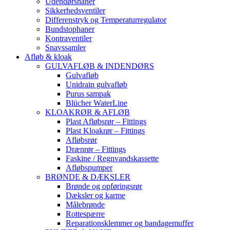
Udendørshaner
Sikkerhedsventiler
Differenstryk og Temperaturregulator
Bundstophaner
Kontraventiler
Snavssamler
Afløb & kloak
GULVAFLØB & INDENDØRS
Gulvafløb
Unidrain gulvafløb
Purus sampak
Blücher WaterLine
KLOAKRØR & AFLØB
Plast Afløbsrør – Fittings
Plast Kloakrør – Fittings
Afløbsrør
Drænrør – Fittings
Faskine / Regnvandskassette
Afløbspumper
BRØNDE & DÆKSLER
Brønde og opføringsrør
Dæksler og karme
Målebrønde
Rottespærre
Reparationsklemmer og bandagemuffer