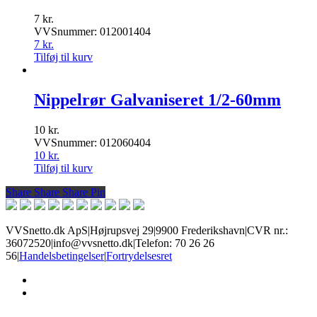
7
kr.
VVSnummer: 012001404
7
kr.
Tilføj til kurv
Nippelrør Galvaniseret 1/2-60mm
10
kr.
VVSnummer: 012060404
10
kr.
Tilføj til kurv
Share
Share
Share
Share
Pin
VVSnetto.dk ApS
|
Højrupsvej 29
|
9900 Frederikshavn
|
CVR nr.:
36072520
|
info@vvsnetto.dk
|
Telefon: 70 26 26
56
|
Handelsbetingelser
|
Fortrydelsesret
facebook
youtube