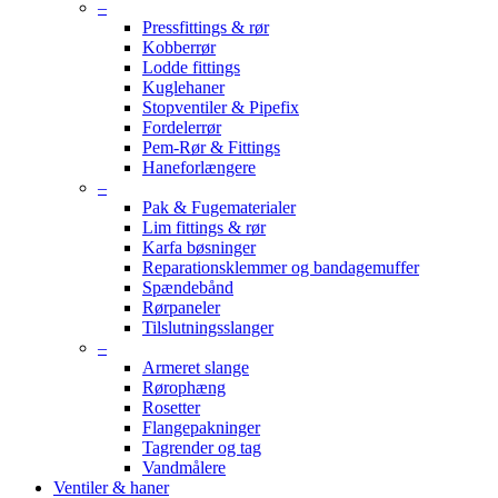
–
Pressfittings & rør
Kobberrør
Lodde fittings
Kuglehaner
Stopventiler & Pipefix
Fordelerrør
Pem-Rør & Fittings
Haneforlængere
–
Pak & Fugematerialer
Lim fittings & rør
Karfa bøsninger
Reparationsklemmer og bandagemuffer
Spændebånd
Rørpaneler
Tilslutningsslanger
–
Armeret slange
Rørophæng
Rosetter
Flangepakninger
Tagrender og tag
Vandmålere
Ventiler & haner