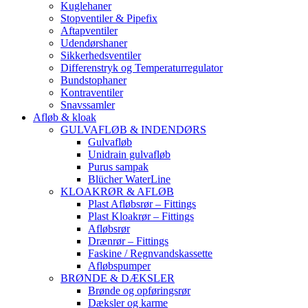
Kuglehaner
Stopventiler & Pipefix
Aftapventiler
Udendørshaner
Sikkerhedsventiler
Differenstryk og Temperaturregulator
Bundstophaner
Kontraventiler
Snavssamler
Afløb & kloak
GULVAFLØB & INDENDØRS
Gulvafløb
Unidrain gulvafløb
Purus sampak
Blücher WaterLine
KLOAKRØR & AFLØB
Plast Afløbsrør – Fittings
Plast Kloakrør – Fittings
Afløbsrør
Drænrør – Fittings
Faskine / Regnvandskassette
Afløbspumper
BRØNDE & DÆKSLER
Brønde og opføringsrør
Dæksler og karme