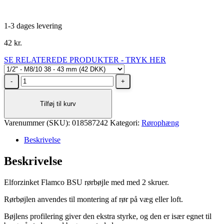
1-3 dages levering
42
kr.
SE RELATEREDE PRODUKTER - TRYK HER
Rørbøjle
BSU
1/2"
Tilføj til kurv
M8/10
38
Varenummer (SKU):
-
018587242
Kategori:
Rørophæng
43
Beskrivelse
mm
u/isolering
Beskrivelse
Flamco
Trippel
antal
Elforzinket Flamco BSU rørbøjle med med 2 skruer.
Rørbøjlen anvendes til montering af rør på væg eller loft.
Bøjlens profilering giver den ekstra styrke, og den er især egnet til