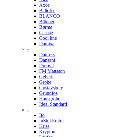
Axor
Ballofix
BLANCO
Blücher
Børma
Cassøe
Cool line
Damixa
–
Danfoss
Dansani
Duravit
FM Mattsson
Geberit
Grohe
Gustavsberg
Grundfos
Hansgrohe
Ideal Standard
–
Ifö
InSinkErator
Kriss
Krypton