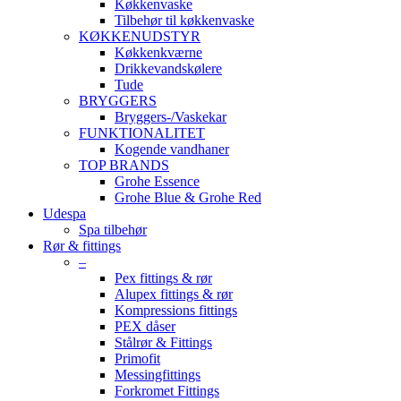
Køkkenvaske
Tilbehør til køkkenvaske
KØKKENUDSTYR
Køkkenkværne
Drikkevandskølere
Tude
BRYGGERS
Bryggers-/Vaskekar
FUNKTIONALITET
Kogende vandhaner
TOP BRANDS
Grohe Essence
Grohe Blue & Grohe Red
Udespa
Spa tilbehør
Rør & fittings
–
Pex fittings & rør
Alupex fittings & rør
Kompressions fittings
PEX dåser
Stålrør & Fittings
Primofit
Messingfittings
Forkromet Fittings