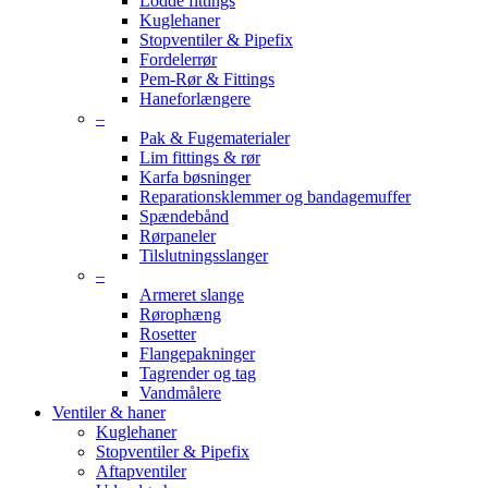
Lodde fittings
Kuglehaner
Stopventiler & Pipefix
Fordelerrør
Pem-Rør & Fittings
Haneforlængere
–
Pak & Fugematerialer
Lim fittings & rør
Karfa bøsninger
Reparationsklemmer og bandagemuffer
Spændebånd
Rørpaneler
Tilslutningsslanger
–
Armeret slange
Rørophæng
Rosetter
Flangepakninger
Tagrender og tag
Vandmålere
Ventiler & haner
Kuglehaner
Stopventiler & Pipefix
Aftapventiler