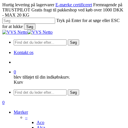
Spring
Hurtig levering på lagervarer
E-mærke certificeret
Fremragende på
til
TRUSTPILOT
Gratis fragt til pakkeshop ved køb over 1000 DKK
hovedindhold
- MAX 20 KG
Tryk på Enter for at søge eller ESC
for at lukke
Søg
Luk
søgning
Søg
Kontakt os
søge
0
blev tilføjet til din indkøbskurv.
Kurv
Menu
Søg
søge
0
Menu
Mærker
–
Aco
Alca