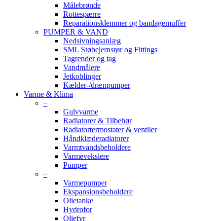
Målebrønde
Rottespærre
Reparationsklemmer og bandagemuffer
PUMPER & VAND
Nedsivningsanlæg
SML Støbejernsrør og Fittings
Tagrender og tag
Vandmålere
Jetkoblinger
Kælder-/drænpumper
Varme & Klima
–
Gulvvarme
Radiatorer & Tilbehør
Radiatortermostater & ventiler
Håndklæderadiatorer
Varmtvandsbeholdere
Varmevekslere
Pumper
–
Varmepumper
Ekspansionsbeholdere
Olietanke
Hydrofor
Oliefyr