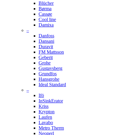
Blücher
Børma
Cassøe
Cool line
Damixa
–
Danfoss
Dansani
Duravit
FM Mattsson
Geberit
Grohe
Gustavsberg
Grundfos
Hansgrohe
Ideal Standard
–
Ifö
InSinkErator
Kriss
Krypton
Laufen
Lavabo
Metro Therm
Neoperl