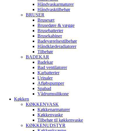
Håndvaskarmaturer
Håndvasktilbehør
BRUSER
Brusesæt
Brusedøre & vægge
Brusebatterier
Brusekabiner
Badeværelsestilbehør
Håndklæderadiatorer
Tilbehør
BADEKAR
Badekar
Bad ventilatorer
Karbatterier
Urinaler
Afløbspumper
Spabad
Vådrumssilikone
Køkken
KØKKENVASK
Køkkenarmaturer
Køkkenvaske
Tilbehør til køkkenvaske
KØKKENUDSTYR
Køkkenkværne