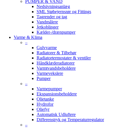
PUMPER & VAND
Nedsivningsanlæg
SML Støbejernsrør og Fittings
Tagrender og tag
Vandmålere
Jetkoblinger
Kælder-/drænpumper
Varme & Klima
–
Gulvvarme
Radiatorer & Tilbehør
Radiatortermostater & ventiler
Håndklæderadiatorer
Varmtvandsbeholdere
Varmevekslere
Pumper
–
Varmepumper
Ekspansionsbeholdere
Olietanke
Hydrofor
Oliefyr
Automatisk Udluftere
Differenstryk og Temperaturregulator
–