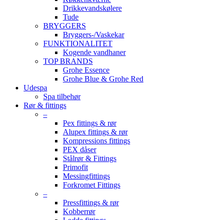
Drikkevandskølere
Tude
BRYGGERS
Bryggers-/Vaskekar
FUNKTIONALITET
Kogende vandhaner
TOP BRANDS
Grohe Essence
Grohe Blue & Grohe Red
Udespa
Spa tilbehør
Rør & fittings
–
Pex fittings & rør
Alupex fittings & rør
Kompressions fittings
PEX dåser
Stålrør & Fittings
Primofit
Messingfittings
Forkromet Fittings
–
Pressfittings & rør
Kobberrør