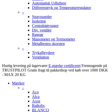
Automatisk Udluftere
Differenstryk og Temperaturregulator
–
Snavssamler
Isolering
Centralstøvsuger
Div. ventiler
Røgrør
Manometer og Termometer
Metalbestos skorsten
–
Trykafbrydere
Ventilation
Hurtig levering på lagervarer
E-mærke certificeret
Fremragende på
TRUSTPILOT
Gratis fragt til pakkeshop ved køb over 1000 DKK
- MAX 20 KG
Mærker
–
Aco
Alca
Axor
Ballofix
BLANCO