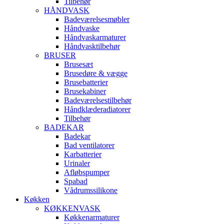
Tilbehør
HÅNDVASK
Badeværelsesmøbler
Håndvaske
Håndvaskarmaturer
Håndvasktilbehør
BRUSER
Brusesæt
Brusedøre & vægge
Brusebatterier
Brusekabiner
Badeværelsestilbehør
Håndklæderadiatorer
Tilbehør
BADEKAR
Badekar
Bad ventilatorer
Karbatterier
Urinaler
Afløbspumper
Spabad
Vådrumssilikone
Køkken
KØKKENVASK
Køkkenarmaturer