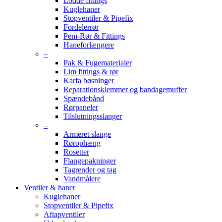
Lodde fittings
Kuglehaner
Stopventiler & Pipefix
Fordelerrør
Pem-Rør & Fittings
Haneforlængere
–
Pak & Fugematerialer
Lim fittings & rør
Karfa bøsninger
Reparationsklemmer og bandagemuffer
Spændebånd
Rørpaneler
Tilslutningsslanger
–
Armeret slange
Rørophæng
Rosetter
Flangepakninger
Tagrender og tag
Vandmålere
Ventiler & haner
Kuglehaner
Stopventiler & Pipefix
Aftapventiler