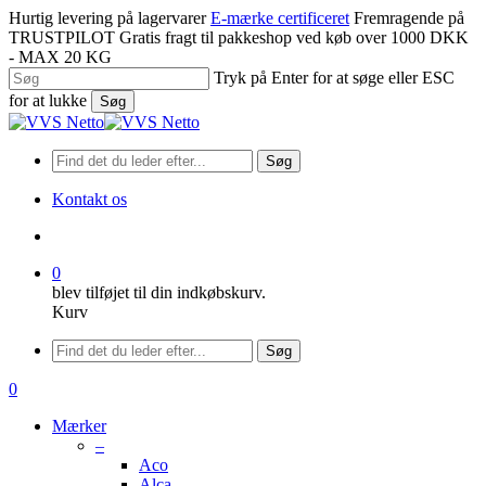
Spring
Hurtig levering på lagervarer
E-mærke certificeret
Fremragende på
til
TRUSTPILOT
Gratis fragt til pakkeshop ved køb over 1000 DKK
hovedindhold
- MAX 20 KG
Tryk på Enter for at søge eller ESC
for at lukke
Søg
Luk
søgning
Søg
Kontakt os
søge
0
blev tilføjet til din indkøbskurv.
Kurv
Menu
Søg
søge
0
Menu
Mærker
–
Aco
Alca