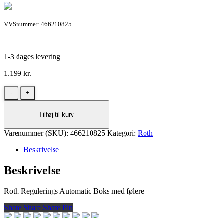
VVSnummer: 466210825
1-3 dages levering
1.199
kr.
Roth
Regulerings
Automatic
Tilføj til kurv
Boks
(ny
Varenummer (SKU):
model)
466210825
Kategori:
Roth
antal
Beskrivelse
Beskrivelse
Roth Regulerings Automatic Boks med følere.
Share
Share
Share
Share
Pin