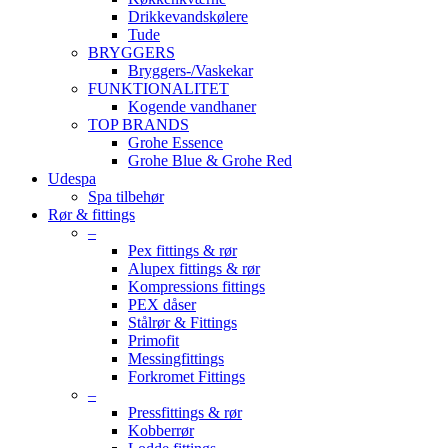
Drikkevandskølere
Tude
BRYGGERS
Bryggers-/Vaskekar
FUNKTIONALITET
Kogende vandhaner
TOP BRANDS
Grohe Essence
Grohe Blue & Grohe Red
Udespa
Spa tilbehør
Rør & fittings
–
Pex fittings & rør
Alupex fittings & rør
Kompressions fittings
PEX dåser
Stålrør & Fittings
Primofit
Messingfittings
Forkromet Fittings
–
Pressfittings & rør
Kobberrør