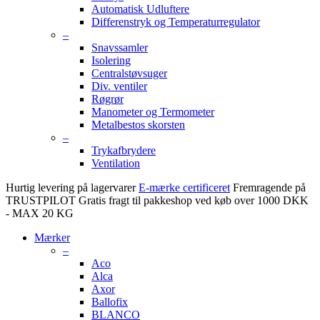
Automatisk Udluftere
Differenstryk og Temperaturregulator
–
Snavssamler
Isolering
Centralstøvsuger
Div. ventiler
Røgrør
Manometer og Termometer
Metalbestos skorsten
–
Trykafbrydere
Ventilation
Hurtig levering på lagervarer
E-mærke certificeret
Fremragende på
TRUSTPILOT
Gratis fragt til pakkeshop ved køb over 1000 DKK
- MAX 20 KG
Mærker
–
Aco
Alca
Axor
Ballofix
BLANCO