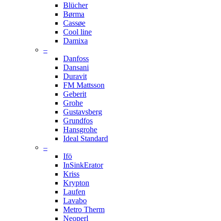
Blücher
Børma
Cassøe
Cool line
Damixa
–
Danfoss
Dansani
Duravit
FM Mattsson
Geberit
Grohe
Gustavsberg
Grundfos
Hansgrohe
Ideal Standard
–
Ifö
InSinkErator
Kriss
Krypton
Laufen
Lavabo
Metro Therm
Neoperl