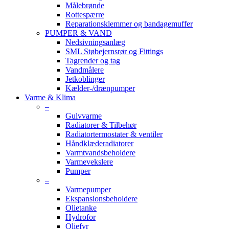
Målebrønde
Rottespærre
Reparationsklemmer og bandagemuffer
PUMPER & VAND
Nedsivningsanlæg
SML Støbejernsrør og Fittings
Tagrender og tag
Vandmålere
Jetkoblinger
Kælder-/drænpumper
Varme & Klima
–
Gulvvarme
Radiatorer & Tilbehør
Radiatortermostater & ventiler
Håndklæderadiatorer
Varmtvandsbeholdere
Varmevekslere
Pumper
–
Varmepumper
Ekspansionsbeholdere
Olietanke
Hydrofor
Oliefyr