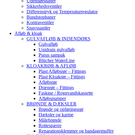
Udendørshaner
Sikkerhedsventiler
Differenstryk og Temperaturregulator
Bundstophaner
Kontraventiler
Snavssamler
Afløb & kloak
GULVAFLØB & INDENDØRS
Gulvafløb
Unidrain gulvafløb
Purus sampak
Blücher WaterLine
KLOAKRØR & AFLØB
Plast Afløbsrør – Fittings
Plast Kloakrør – Fittings
Afløbsrør
Drænrør – Fittings
Faskine / Regnvandskassette
Afløbspumper
BRØNDE & DÆKSLER
Brønde og opføringsrør
Dæksler og karme
Målebrønde
Rottespærre
Reparationsklemmer og bandagemuffer