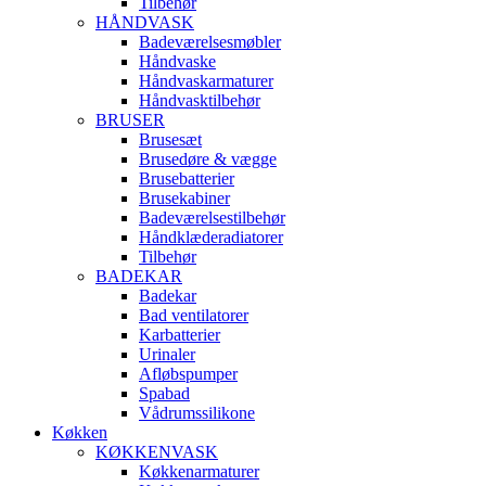
Tilbehør
HÅNDVASK
Badeværelsesmøbler
Håndvaske
Håndvaskarmaturer
Håndvasktilbehør
BRUSER
Brusesæt
Brusedøre & vægge
Brusebatterier
Brusekabiner
Badeværelsestilbehør
Håndklæderadiatorer
Tilbehør
BADEKAR
Badekar
Bad ventilatorer
Karbatterier
Urinaler
Afløbspumper
Spabad
Vådrumssilikone
Køkken
KØKKENVASK
Køkkenarmaturer