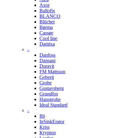
Axor
Ballofix
BLANCO
Blücher
Børma
Cassøe
Cool line
Damixa
–
Danfoss
Dansani
Duravit
FM Mattsson
Geberit
Grohe
Gustavsberg
Grundfos
Hansgrohe
Ideal Standard
–
Ifö
InSinkErator
Kriss
Krypton