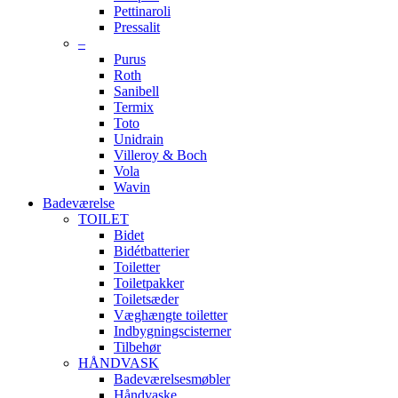
Pettinaroli
Pressalit
–
Purus
Roth
Sanibell
Termix
Toto
Unidrain
Villeroy & Boch
Vola
Wavin
Badeværelse
TOILET
Bidet
Bidétbatterier
Toiletter
Toiletpakker
Toiletsæder
Væghængte toiletter
Indbygningscisterner
Tilbehør
HÅNDVASK
Badeværelsesmøbler
Håndvaske