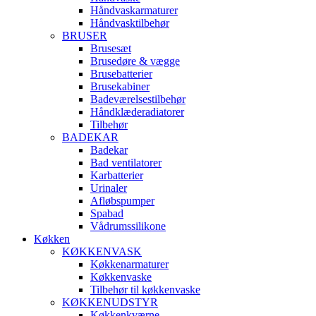
Håndvaskarmaturer
Håndvasktilbehør
BRUSER
Brusesæt
Brusedøre & vægge
Brusebatterier
Brusekabiner
Badeværelsestilbehør
Håndklæderadiatorer
Tilbehør
BADEKAR
Badekar
Bad ventilatorer
Karbatterier
Urinaler
Afløbspumper
Spabad
Vådrumssilikone
Køkken
KØKKENVASK
Køkkenarmaturer
Køkkenvaske
Tilbehør til køkkenvaske
KØKKENUDSTYR
Køkkenkværne