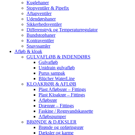
Kuglehaner
Stopventiler & Pipefix
Aftapventiler
Udendørshaner
Sikkerhedsventiler
Differenstryk og Temperaturregulator
Bundstophaner
Kontraventiler
Snavssamler
Afløb & kloak
GULVAFLØB & INDENDØRS
Gulvafløb
Unidrain gulvafløb
Purus sampak
Blücher WaterLine
KLOAKRØR & AFLØB
Plast Afløbsrør – Fittings
Plast Kloakrør – Fittings
Afløbsrør
Drænrør – Fittings
Faskine / Regnvandskassette
Afløbspumper
BRØNDE & DÆKSLER
Brønde og opføringsrør
Dæksler og karme