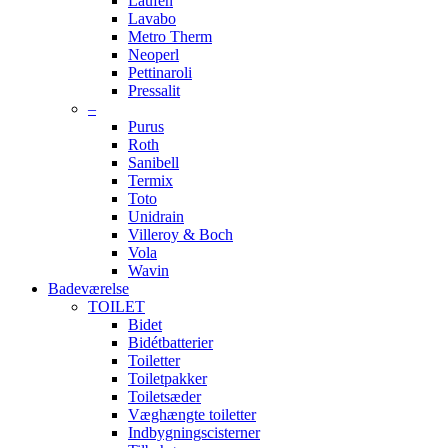
Laufen
Lavabo
Metro Therm
Neoperl
Pettinaroli
Pressalit
–
Purus
Roth
Sanibell
Termix
Toto
Unidrain
Villeroy & Boch
Vola
Wavin
Badeværelse
TOILET
Bidet
Bidétbatterier
Toiletter
Toiletpakker
Toiletsæder
Væghængte toiletter
Indbygningscisterner