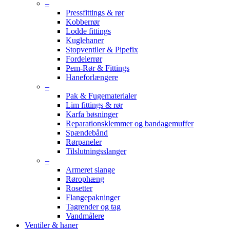
–
Pressfittings & rør
Kobberrør
Lodde fittings
Kuglehaner
Stopventiler & Pipefix
Fordelerrør
Pem-Rør & Fittings
Haneforlængere
–
Pak & Fugematerialer
Lim fittings & rør
Karfa bøsninger
Reparationsklemmer og bandagemuffer
Spændebånd
Rørpaneler
Tilslutningsslanger
–
Armeret slange
Rørophæng
Rosetter
Flangepakninger
Tagrender og tag
Vandmålere
Ventiler & haner