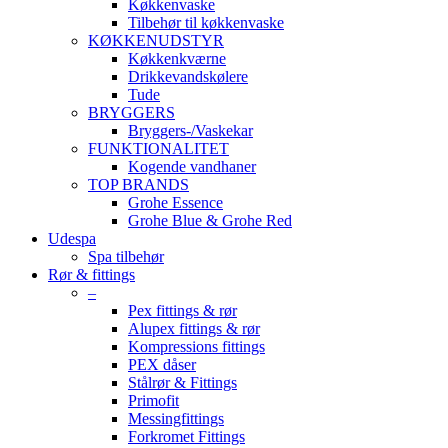
Køkkenvaske
Tilbehør til køkkenvaske
KØKKENUDSTYR
Køkkenkværne
Drikkevandskølere
Tude
BRYGGERS
Bryggers-/Vaskekar
FUNKTIONALITET
Kogende vandhaner
TOP BRANDS
Grohe Essence
Grohe Blue & Grohe Red
Udespa
Spa tilbehør
Rør & fittings
–
Pex fittings & rør
Alupex fittings & rør
Kompressions fittings
PEX dåser
Stålrør & Fittings
Primofit
Messingfittings
Forkromet Fittings