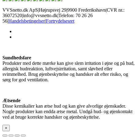
VVSnetto.dk ApS
|
Højrupsvej 29
|
9900 Frederikshavn
|
CVR nr.:
36072520
|
info@vvsnetto.dk
|
Telefon: 70 26 26
56
|
Handelsbetingelser
|
Fortrydelsesret
facebook
youtube
Sundhedsfare
Produkter med dette mærke kan give slem irritation i øjne og på hud,
allergisk hudreaktion, luftvejsirritation, samt sløvhed eller
svimmelhed. Brug øjenbeskyttelse og handsker alt efter risiko, og
sørg for god ventilation.
Ætsende
Disse kemikalier kan ætse hud og kan give alvorlige øjenskader.
Nogle produkter kan endda ætse metal. Undgå hud- og øjenkontakt
ved at bruge korrekte handsker og øjenbeskyttelse.
×