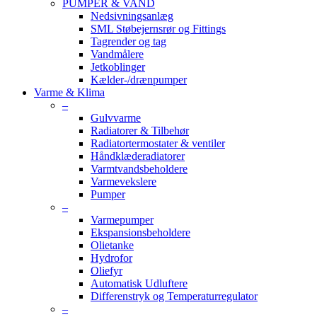
PUMPER & VAND
Nedsivningsanlæg
SML Støbejernsrør og Fittings
Tagrender og tag
Vandmålere
Jetkoblinger
Kælder-/drænpumper
Varme & Klima
–
Gulvvarme
Radiatorer & Tilbehør
Radiatortermostater & ventiler
Håndklæderadiatorer
Varmtvandsbeholdere
Varmevekslere
Pumper
–
Varmepumper
Ekspansionsbeholdere
Olietanke
Hydrofor
Oliefyr
Automatisk Udluftere
Differenstryk og Temperaturregulator
–