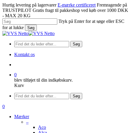
Spring
Hurtig levering på lagervarer
E-mærke certificeret
Fremragende på
til
TRUSTPILOT
Gratis fragt til pakkeshop ved køb over 1000 DKK
hovedindhold
- MAX 20 KG
Tryk på Enter for at søge eller ESC
for at lukke
Søg
Luk
søgning
Søg
Kontakt os
søge
0
blev tilføjet til din indkøbskurv.
Kurv
Menu
Søg
søge
0
Menu
Mærker
–
Aco
Alca