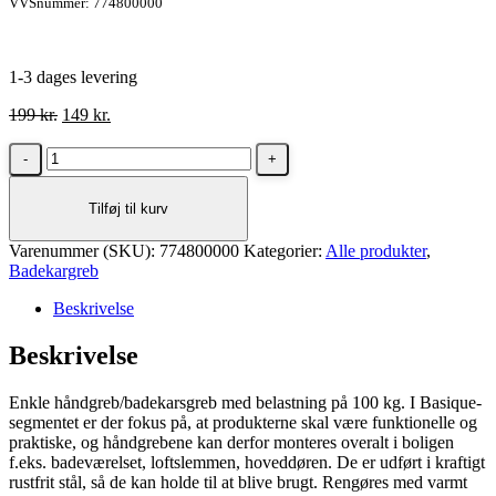
VVSnummer: 774800000
1-3 dages levering
Den
Den
199
kr.
149
kr.
oprindelige
aktuelle
Saniscan/Pressalit
pris
pris
håndgreb/støttegreb
var:
er:
i
199 kr..
149 kr..
Tilføj til kurv
krom
600
Varenummer (SKU):
mm
774800000
Kategorier:
Alle produkter
,
Badekargreb
antal
Beskrivelse
Beskrivelse
Enkle håndgreb/badekarsgreb med belastning på 100 kg.
I Basique-
segmentet er der fokus på, at produkterne skal være funktionelle og
praktiske, og håndgrebene kan derfor monteres overalt i boligen
f.eks. badeværelset, loftslemmen, hoveddøren. De er udført i kraftigt
rustfrit stål, så de kan holde til at blive brugt. Rengøres med varmt