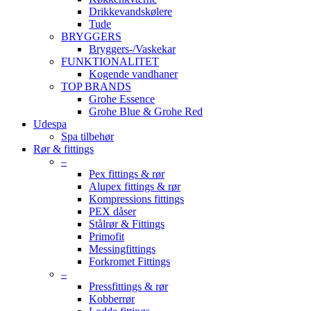
Drikkevandskølere
Tude
BRYGGERS
Bryggers-/Vaskekar
FUNKTIONALITET
Kogende vandhaner
TOP BRANDS
Grohe Essence
Grohe Blue & Grohe Red
Udespa
Spa tilbehør
Rør & fittings
–
Pex fittings & rør
Alupex fittings & rør
Kompressions fittings
PEX dåser
Stålrør & Fittings
Primofit
Messingfittings
Forkromet Fittings
–
Pressfittings & rør
Kobberrør