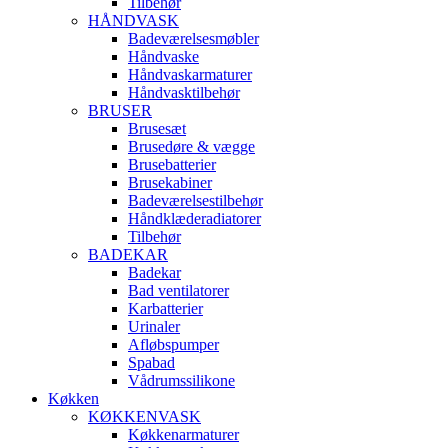
Tilbehør
HÅNDVASK
Badeværelsesmøbler
Håndvaske
Håndvaskarmaturer
Håndvasktilbehør
BRUSER
Brusesæt
Brusedøre & vægge
Brusebatterier
Brusekabiner
Badeværelsestilbehør
Håndklæderadiatorer
Tilbehør
BADEKAR
Badekar
Bad ventilatorer
Karbatterier
Urinaler
Afløbspumper
Spabad
Vådrumssilikone
Køkken
KØKKENVASK
Køkkenarmaturer