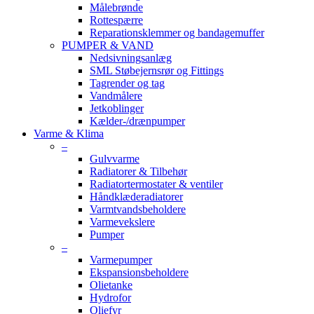
Målebrønde
Rottespærre
Reparationsklemmer og bandagemuffer
PUMPER & VAND
Nedsivningsanlæg
SML Støbejernsrør og Fittings
Tagrender og tag
Vandmålere
Jetkoblinger
Kælder-/drænpumper
Varme & Klima
–
Gulvvarme
Radiatorer & Tilbehør
Radiatortermostater & ventiler
Håndklæderadiatorer
Varmtvandsbeholdere
Varmevekslere
Pumper
–
Varmepumper
Ekspansionsbeholdere
Olietanke
Hydrofor
Oliefyr