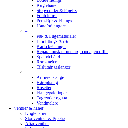
Lodde fittings
Kuglehaner
Stopventiler & Pipefix
Fordelerrør
Pem-Rør & Fittings
Haneforlængere
–
Pak & Fugematerialer
Lim fittings & rør
Karfa bøsninger
Reparationsklemmer og bandagemuffer
Spændebånd
Rørpaneler
Tilslutningsslanger
–
Armeret slange
Rørophæng
Rosetter
Flangepakninger
Tagrender og tag
Vandmålere
Ventiler & haner
Kuglehaner
Stopventiler & Pipefix
Aftapventiler