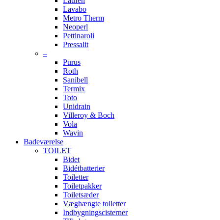
Laufen
Lavabo
Metro Therm
Neoperl
Pettinaroli
Pressalit
–
Purus
Roth
Sanibell
Termix
Toto
Unidrain
Villeroy & Boch
Vola
Wavin
Badeværelse
TOILET
Bidet
Bidétbatterier
Toiletter
Toiletpakker
Toiletsæder
Væghængte toiletter
Indbygningscisterner