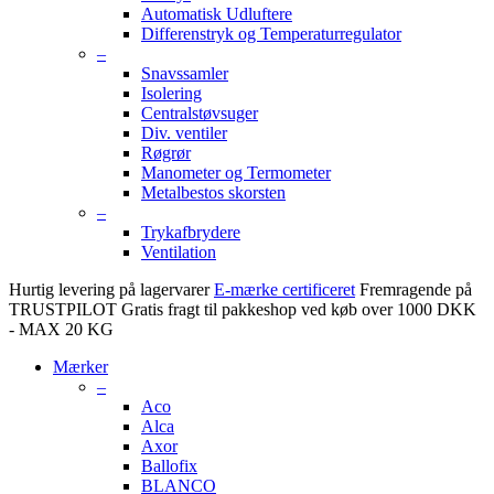
Automatisk Udluftere
Differenstryk og Temperaturregulator
–
Snavssamler
Isolering
Centralstøvsuger
Div. ventiler
Røgrør
Manometer og Termometer
Metalbestos skorsten
–
Trykafbrydere
Ventilation
Hurtig levering på lagervarer
E-mærke certificeret
Fremragende på
TRUSTPILOT
Gratis fragt til pakkeshop ved køb over 1000 DKK
- MAX 20 KG
Mærker
–
Aco
Alca
Axor
Ballofix
BLANCO