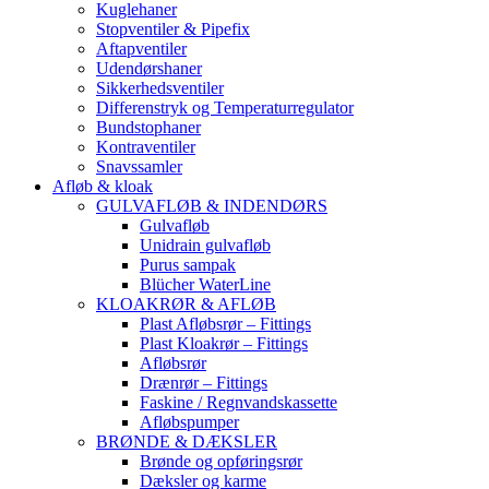
Kuglehaner
Stopventiler & Pipefix
Aftapventiler
Udendørshaner
Sikkerhedsventiler
Differenstryk og Temperaturregulator
Bundstophaner
Kontraventiler
Snavssamler
Afløb & kloak
GULVAFLØB & INDENDØRS
Gulvafløb
Unidrain gulvafløb
Purus sampak
Blücher WaterLine
KLOAKRØR & AFLØB
Plast Afløbsrør – Fittings
Plast Kloakrør – Fittings
Afløbsrør
Drænrør – Fittings
Faskine / Regnvandskassette
Afløbspumper
BRØNDE & DÆKSLER
Brønde og opføringsrør
Dæksler og karme