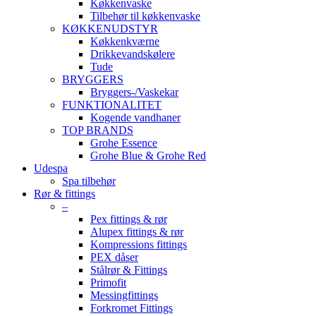
Køkkenvaske
Tilbehør til køkkenvaske
KØKKENUDSTYR
Køkkenkværne
Drikkevandskølere
Tude
BRYGGERS
Bryggers-/Vaskekar
FUNKTIONALITET
Kogende vandhaner
TOP BRANDS
Grohe Essence
Grohe Blue & Grohe Red
Udespa
Spa tilbehør
Rør & fittings
–
Pex fittings & rør
Alupex fittings & rør
Kompressions fittings
PEX dåser
Stålrør & Fittings
Primofit
Messingfittings
Forkromet Fittings