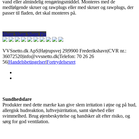
vand eller almindelig rengøringsmiddel. Monteres med de
medfølgende skruer og rawplugs eller med skruer og rawplugs, der
passer til fladen, det skal monteres på.
Share
Share
Share
Share
Pin
VVSnetto.dk ApS
|
Højrupsvej 29
|
9900 Frederikshavn
|
CVR nr.:
36072520
|
info@vvsnetto.dk
|
Telefon: 70 26 26
56
|
Handelsbetingelser
|
Fortrydelsesret
facebook
youtube
Sundhedsfare
Produkter med dette mærke kan give slem irritation i øjne og på hud,
allergisk hudreaktion, luftvejsirritation, samt sløvhed eller
svimmelhed. Brug øjenbeskyttelse og handsker alt efter risiko, og
sørg for god ventilation.