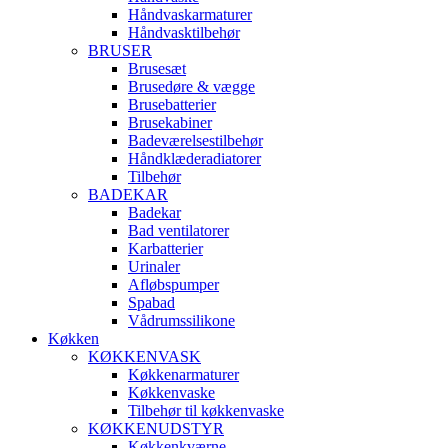
Håndvaskarmaturer
Håndvasktilbehør
BRUSER
Brusesæt
Brusedøre & vægge
Brusebatterier
Brusekabiner
Badeværelsestilbehør
Håndklæderadiatorer
Tilbehør
BADEKAR
Badekar
Bad ventilatorer
Karbatterier
Urinaler
Afløbspumper
Spabad
Vådrumssilikone
Køkken
KØKKENVASK
Køkkenarmaturer
Køkkenvaske
Tilbehør til køkkenvaske
KØKKENUDSTYR
Køkkenkværne