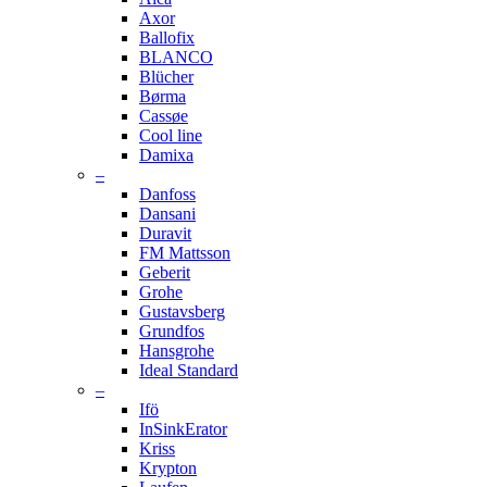
Axor
Ballofix
BLANCO
Blücher
Børma
Cassøe
Cool line
Damixa
–
Danfoss
Dansani
Duravit
FM Mattsson
Geberit
Grohe
Gustavsberg
Grundfos
Hansgrohe
Ideal Standard
–
Ifö
InSinkErator
Kriss
Krypton