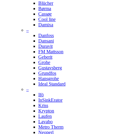
Blücher
Børma
Cassøe
Cool line
Damixa
–
Danfoss
Dansani
Duravit
FM Mattsson
Geberit
Grohe
Gustavsberg
Grundfos
Hansgrohe
Ideal Standard
–
Ifö
InSinkErator
Kriss
Krypton
Laufen
Lavabo
Metro Therm
Neoperl