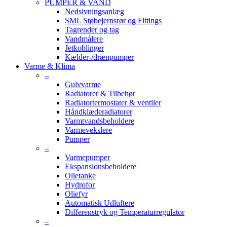
PUMPER & VAND
Nedsivningsanlæg
SML Støbejernsrør og Fittings
Tagrender og tag
Vandmålere
Jetkoblinger
Kælder-/drænpumper
Varme & Klima
–
Gulvvarme
Radiatorer & Tilbehør
Radiatortermostater & ventiler
Håndklæderadiatorer
Varmtvandsbeholdere
Varmevekslere
Pumper
–
Varmepumper
Ekspansionsbeholdere
Olietanke
Hydrofor
Oliefyr
Automatisk Udluftere
Differenstryk og Temperaturregulator
–