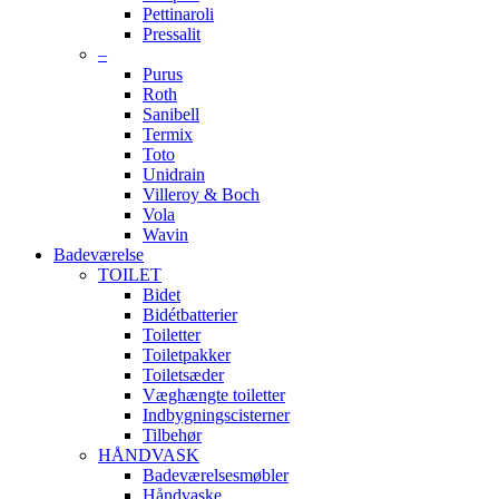
Pettinaroli
Pressalit
–
Purus
Roth
Sanibell
Termix
Toto
Unidrain
Villeroy & Boch
Vola
Wavin
Badeværelse
TOILET
Bidet
Bidétbatterier
Toiletter
Toiletpakker
Toiletsæder
Væghængte toiletter
Indbygningscisterner
Tilbehør
HÅNDVASK
Badeværelsesmøbler
Håndvaske