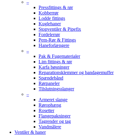
–
Pressfittings & rør
Kobberrør
Lodde fittings
Kuglehaner
Stopventiler & Pipefix
Fordelerrør
Pem-Rør & Fittings
Haneforlængere
–
Pak & Fugematerialer
Lim fittings & rør
Karfa bøsninger
Reparationsklemmer og bandagemuffer
Spændebånd
Rørpaneler
Tilslutningsslanger
–
Armeret slange
Rørophæng
Rosetter
Flangepakninger
Tagrender og tag
Vandmålere
Ventiler & haner