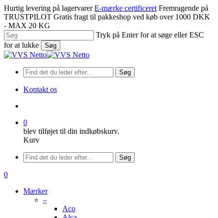
Spring
Hurtig levering på lagervarer
E-mærke certificeret
Fremragende på
til
TRUSTPILOT
Gratis fragt til pakkeshop ved køb over 1000 DKK
hovedindhold
- MAX 20 KG
Tryk på Enter for at søge eller ESC
for at lukke
Søg
Luk
søgning
Søg
Kontakt os
søge
0
blev tilføjet til din indkøbskurv.
Kurv
Menu
Søg
søge
0
Menu
Mærker
–
Aco
Alca