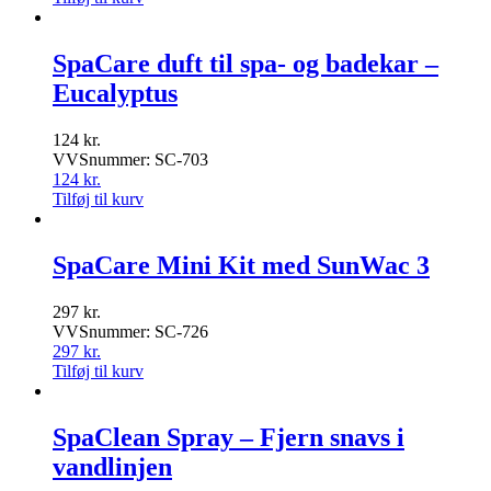
SpaCare duft til spa- og badekar –
Eucalyptus
124
kr.
VVSnummer: SC-703
124
kr.
Tilføj til kurv
SpaCare Mini Kit med SunWac 3
297
kr.
VVSnummer: SC-726
297
kr.
Tilføj til kurv
SpaClean Spray – Fjern snavs i
vandlinjen