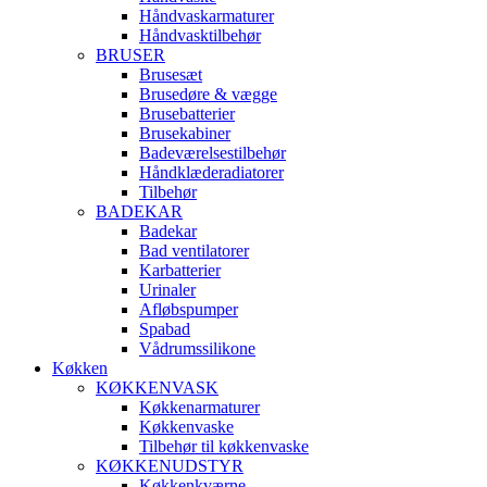
Håndvaskarmaturer
Håndvasktilbehør
BRUSER
Brusesæt
Brusedøre & vægge
Brusebatterier
Brusekabiner
Badeværelsestilbehør
Håndklæderadiatorer
Tilbehør
BADEKAR
Badekar
Bad ventilatorer
Karbatterier
Urinaler
Afløbspumper
Spabad
Vådrumssilikone
Køkken
KØKKENVASK
Køkkenarmaturer
Køkkenvaske
Tilbehør til køkkenvaske
KØKKENUDSTYR
Køkkenkværne