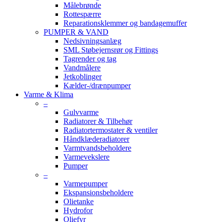
Målebrønde
Rottespærre
Reparationsklemmer og bandagemuffer
PUMPER & VAND
Nedsivningsanlæg
SML Støbejernsrør og Fittings
Tagrender og tag
Vandmålere
Jetkoblinger
Kælder-/drænpumper
Varme & Klima
–
Gulvvarme
Radiatorer & Tilbehør
Radiatortermostater & ventiler
Håndklæderadiatorer
Varmtvandsbeholdere
Varmevekslere
Pumper
–
Varmepumper
Ekspansionsbeholdere
Olietanke
Hydrofor
Oliefyr