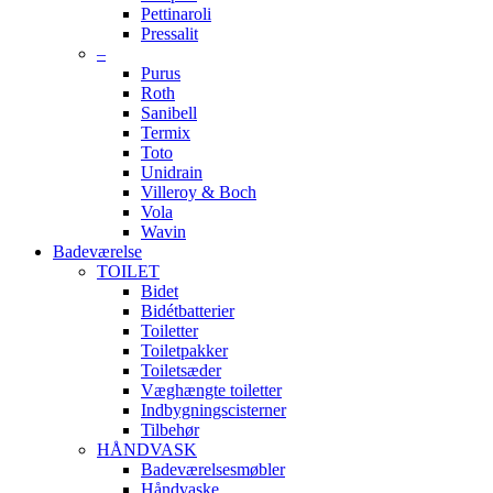
Pettinaroli
Pressalit
–
Purus
Roth
Sanibell
Termix
Toto
Unidrain
Villeroy & Boch
Vola
Wavin
Badeværelse
TOILET
Bidet
Bidétbatterier
Toiletter
Toiletpakker
Toiletsæder
Væghængte toiletter
Indbygningscisterner
Tilbehør
HÅNDVASK
Badeværelsesmøbler
Håndvaske