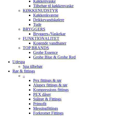
Køkkenvaske
Tilbehør til køkkenvaske
KØKKENUDSTYR
Køkkenkværne
Drikkevandskølere
Tude
BRYGGERS
Bryggers-/Vaskekar
FUNKTIONALITET
Kogende vandhaner
TOP BRANDS
Grohe Essence
Grohe Blue & Grohe Red
Udespa
Spa tilbehør
Rør & fittings
–
Pex fittings & rør
Alupex fittings & rør
Kompressions fittings
PEX dåser
Stålrør & Fittings
Primofit
Messingfittings
Forkromet Fittings