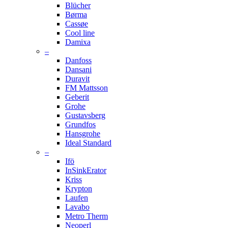
Blücher
Børma
Cassøe
Cool line
Damixa
–
Danfoss
Dansani
Duravit
FM Mattsson
Geberit
Grohe
Gustavsberg
Grundfos
Hansgrohe
Ideal Standard
–
Ifö
InSinkErator
Kriss
Krypton
Laufen
Lavabo
Metro Therm
Neoperl