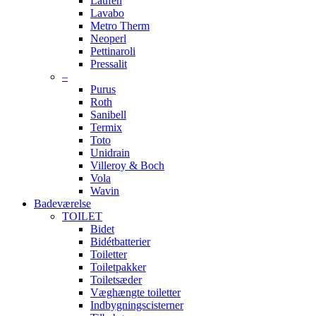
Laufen
Lavabo
Metro Therm
Neoperl
Pettinaroli
Pressalit
–
Purus
Roth
Sanibell
Termix
Toto
Unidrain
Villeroy & Boch
Vola
Wavin
Badeværelse
TOILET
Bidet
Bidétbatterier
Toiletter
Toiletpakker
Toiletsæder
Væghængte toiletter
Indbygningscisterner