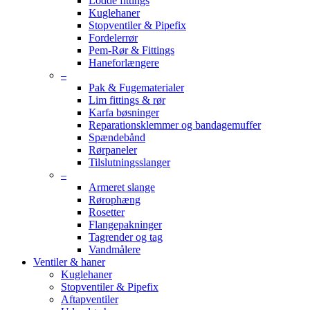
Lodde fittings
Kuglehaner
Stopventiler & Pipefix
Fordelerrør
Pem-Rør & Fittings
Haneforlængere
–
Pak & Fugematerialer
Lim fittings & rør
Karfa bøsninger
Reparationsklemmer og bandagemuffer
Spændebånd
Rørpaneler
Tilslutningsslanger
–
Armeret slange
Rørophæng
Rosetter
Flangepakninger
Tagrender og tag
Vandmålere
Ventiler & haner
Kuglehaner
Stopventiler & Pipefix
Aftapventiler