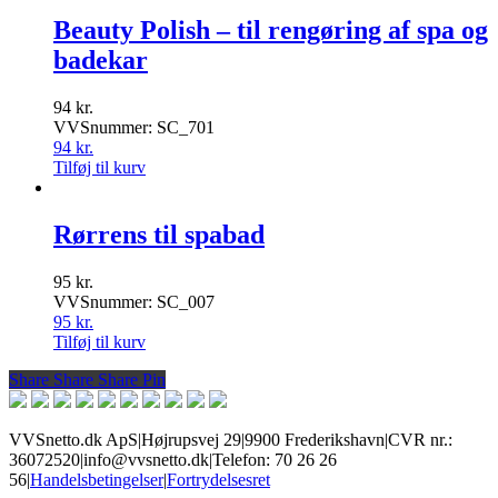
Beauty Polish – til rengøring af spa og
badekar
94
kr.
VVSnummer: SC_701
94
kr.
Tilføj til kurv
Rørrens til spabad
95
kr.
VVSnummer: SC_007
95
kr.
Tilføj til kurv
Share
Share
Share
Share
Pin
VVSnetto.dk ApS
|
Højrupsvej 29
|
9900 Frederikshavn
|
CVR nr.:
36072520
|
info@vvsnetto.dk
|
Telefon: 70 26 26
56
|
Handelsbetingelser
|
Fortrydelsesret