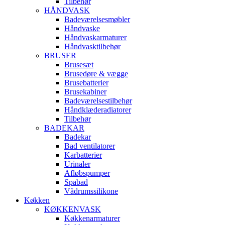
Tilbehør
HÅNDVASK
Badeværelsesmøbler
Håndvaske
Håndvaskarmaturer
Håndvasktilbehør
BRUSER
Brusesæt
Brusedøre & vægge
Brusebatterier
Brusekabiner
Badeværelsestilbehør
Håndklæderadiatorer
Tilbehør
BADEKAR
Badekar
Bad ventilatorer
Karbatterier
Urinaler
Afløbspumper
Spabad
Vådrumssilikone
Køkken
KØKKENVASK
Køkkenarmaturer