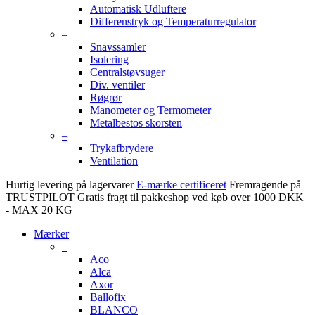
Automatisk Udluftere
Differenstryk og Temperaturregulator
–
Snavssamler
Isolering
Centralstøvsuger
Div. ventiler
Røgrør
Manometer og Termometer
Metalbestos skorsten
–
Trykafbrydere
Ventilation
Hurtig levering på lagervarer
E-mærke certificeret
Fremragende på
TRUSTPILOT
Gratis fragt til pakkeshop ved køb over 1000 DKK
- MAX 20 KG
Mærker
–
Aco
Alca
Axor
Ballofix
BLANCO