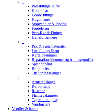
–
Pressfittings & rør
Kobberrør
Lodde fittings
Kuglehaner
Stopventiler & Pipefix
Fordelerrør
Pem-Rør & Fittings
Haneforlængere
–
Pak & Fugematerialer
Lim fittings & rør
Karfa bøsninger
Reparationsklemmer og bandagemuffer
Spændebånd
Rørpaneler
Tilslutningsslanger
–
Armeret slange
Rørophæng
Rosetter
Flangepakninger
Tagrender og tag
Vandmålere
Ventiler & haner