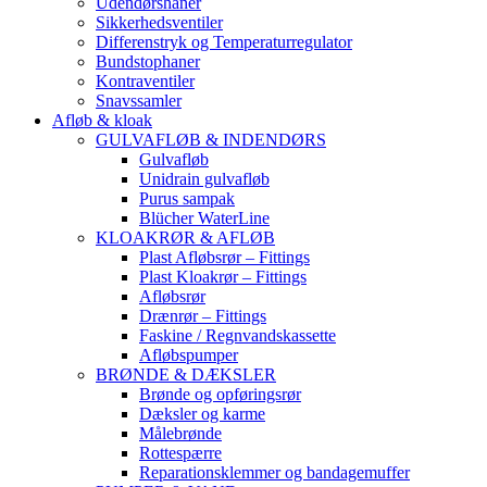
Udendørshaner
Sikkerhedsventiler
Differenstryk og Temperaturregulator
Bundstophaner
Kontraventiler
Snavssamler
Afløb & kloak
GULVAFLØB & INDENDØRS
Gulvafløb
Unidrain gulvafløb
Purus sampak
Blücher WaterLine
KLOAKRØR & AFLØB
Plast Afløbsrør – Fittings
Plast Kloakrør – Fittings
Afløbsrør
Drænrør – Fittings
Faskine / Regnvandskassette
Afløbspumper
BRØNDE & DÆKSLER
Brønde og opføringsrør
Dæksler og karme
Målebrønde
Rottespærre
Reparationsklemmer og bandagemuffer