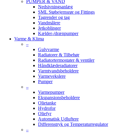
PUMPER & VAND
Nedsivningsanlæg
SML Støbejernsrør og Fittings
Tagrender og tag
Vandmålere
Jetkoblinger
Kælder-/drænpumper
Varme & Klima
–
Gulvvarme
Radiatorer & Tilbehør
Radiatortermostater & ventiler
Håndklæderadiatorer
Varmtvandsbeholdere
Varmevekslere
Pumper
–
Varmepumper
Ekspansionsbeholdere
Olietanke
Hydrofor
Oliefyr
Automatisk Udluftere
Differenstryk og Temperaturregulator
–