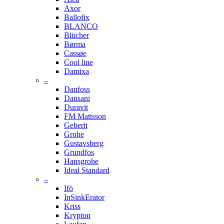
Axor
Ballofix
BLANCO
Blücher
Børma
Cassøe
Cool line
Damixa
–
Danfoss
Dansani
Duravit
FM Mattsson
Geberit
Grohe
Gustavsberg
Grundfos
Hansgrohe
Ideal Standard
–
Ifö
InSinkErator
Kriss
Krypton