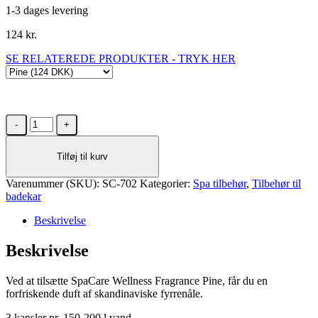
1-3 dages levering
124
kr.
SE RELATEREDE PRODUKTER - TRYK HER
SpaCare
duft
til
Tilføj til kurv
spa-
og
Varenummer (SKU):
badekar
SC-702
Kategorier:
Spa tilbehør
,
Tilbehør til
badekar
-
Pine
Beskrivelse
antal
Beskrivelse
Ved at tilsætte SpaCare Wellness Fragrance Pine, får du en
forfriskende duft af skandinaviske fyrrenåle.
3 kapsler pr. 150-200 l vand.