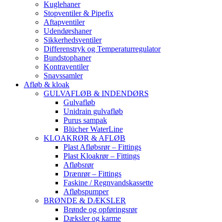
Kuglehaner
Stopventiler & Pipefix
Aftapventiler
Udendørshaner
Sikkerhedsventiler
Differenstryk og Temperaturregulator
Bundstophaner
Kontraventiler
Snavssamler
Afløb & kloak
GULVAFLØB & INDENDØRS
Gulvafløb
Unidrain gulvafløb
Purus sampak
Blücher WaterLine
KLOAKRØR & AFLØB
Plast Afløbsrør – Fittings
Plast Kloakrør – Fittings
Afløbsrør
Drænrør – Fittings
Faskine / Regnvandskassette
Afløbspumper
BRØNDE & DÆKSLER
Brønde og opføringsrør
Dæksler og karme