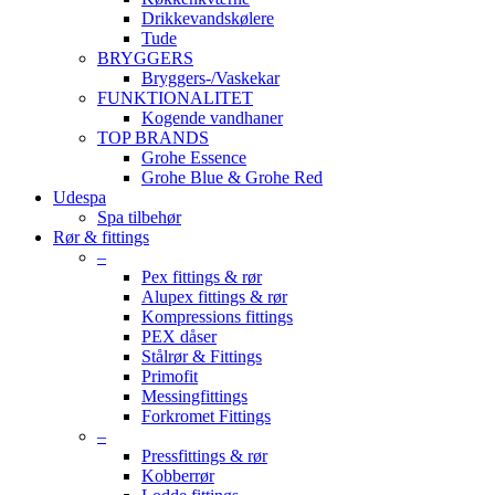
Drikkevandskølere
Tude
BRYGGERS
Bryggers-/Vaskekar
FUNKTIONALITET
Kogende vandhaner
TOP BRANDS
Grohe Essence
Grohe Blue & Grohe Red
Udespa
Spa tilbehør
Rør & fittings
–
Pex fittings & rør
Alupex fittings & rør
Kompressions fittings
PEX dåser
Stålrør & Fittings
Primofit
Messingfittings
Forkromet Fittings
–
Pressfittings & rør
Kobberrør