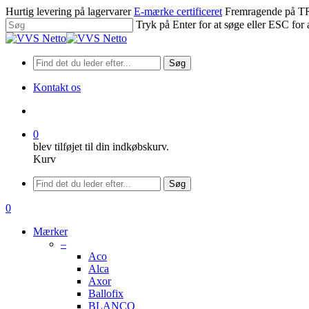
Spring
Hurtig levering på lagervarer
E-mærke certificeret
Fremragende på
til
Tryk på Enter for at søge eller ESC for 
hovedindhold
Luk
søgning
Søg
Kontakt os
søge
0
blev tilføjet til din indkøbskurv.
Kurv
Menu
Søg
søge
0
Menu
Mærker
–
Aco
Alca
Axor
Ballofix
BLANCO