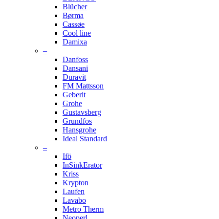
Blücher
Børma
Cassøe
Cool line
Damixa
–
Danfoss
Dansani
Duravit
FM Mattsson
Geberit
Grohe
Gustavsberg
Grundfos
Hansgrohe
Ideal Standard
–
Ifö
InSinkErator
Kriss
Krypton
Laufen
Lavabo
Metro Therm
Neoperl