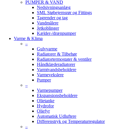
PUMPER & VAND
Nedsivningsanlæg
SML Støbejernsrør og Fittings
Tagrender og tag
Vandmålere
Jetkoblinger
Kælder-/drænpumper
Varme & Klima
–
Gulvvarme
Radiatorer & Tilbehør
Radiatortermostater & ventiler
Håndklæderadiatorer
Varmtvandsbeholdere
Varmevekslere
Pumper
–
Varmepumper
Ekspansionsbeholdere
Olietanke
Hydrofor
Oliefyr
Automatisk Udluftere
Differenstryk og Temperaturregulator
–