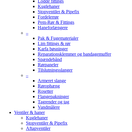
Lodde fittings
Kuglehaner
Stopventiler & Pipefix
Fordelerrør
Pem-Rør & Fittings
Haneforlængere
–
Pak & Fugematerialer
Lim fittings & rør
Karfa bøsninger
Reparationsklemmer og bandagemuffer
Spændebånd
Rørpaneler
Tilslutningsslanger
–
Armeret slange
Rørophæng
Rosetter
Flangepakninger
Tagrender og tag
Vandmålere
Ventiler & haner
Kuglehaner
Stopventiler & Pipefix
Aftapventiler