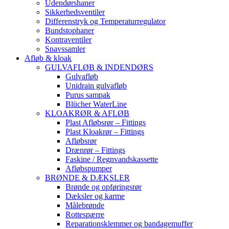
Udendørshaner
Sikkerhedsventiler
Differenstryk og Temperaturregulator
Bundstophaner
Kontraventiler
Snavssamler
Afløb & kloak
GULVAFLØB & INDENDØRS
Gulvafløb
Unidrain gulvafløb
Purus sampak
Blücher WaterLine
KLOAKRØR & AFLØB
Plast Afløbsrør – Fittings
Plast Kloakrør – Fittings
Afløbsrør
Drænrør – Fittings
Faskine / Regnvandskassette
Afløbspumper
BRØNDE & DÆKSLER
Brønde og opføringsrør
Dæksler og karme
Målebrønde
Rottespærre
Reparationsklemmer og bandagemuffer