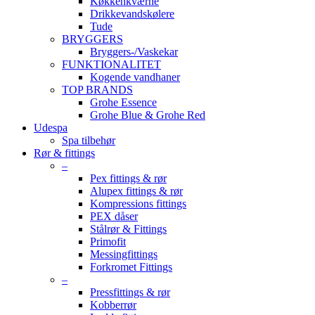
Køkkenkværne
Drikkevandskølere
Tude
BRYGGERS
Bryggers-/Vaskekar
FUNKTIONALITET
Kogende vandhaner
TOP BRANDS
Grohe Essence
Grohe Blue & Grohe Red
Udespa
Spa tilbehør
Rør & fittings
–
Pex fittings & rør
Alupex fittings & rør
Kompressions fittings
PEX dåser
Stålrør & Fittings
Primofit
Messingfittings
Forkromet Fittings
–
Pressfittings & rør
Kobberrør