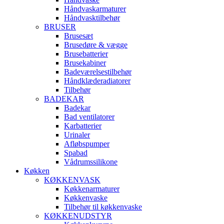
Håndvaskarmaturer
Håndvasktilbehør
BRUSER
Brusesæt
Brusedøre & vægge
Brusebatterier
Brusekabiner
Badeværelsestilbehør
Håndklæderadiatorer
Tilbehør
BADEKAR
Badekar
Bad ventilatorer
Karbatterier
Urinaler
Afløbspumper
Spabad
Vådrumssilikone
Køkken
KØKKENVASK
Køkkenarmaturer
Køkkenvaske
Tilbehør til køkkenvaske
KØKKENUDSTYR