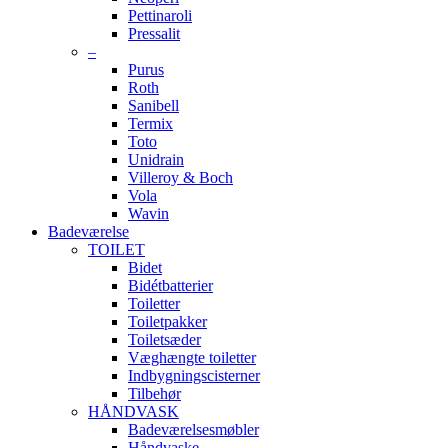
Pettinaroli
Pressalit
–
Purus
Roth
Sanibell
Termix
Toto
Unidrain
Villeroy & Boch
Vola
Wavin
Badeværelse
TOILET
Bidet
Bidétbatterier
Toiletter
Toiletpakker
Toiletsæder
Væghængte toiletter
Indbygningscisterner
Tilbehør
HÅNDVASK
Badeværelsesmøbler
Håndvaske