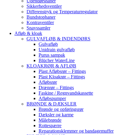
Udendørshaner
Sikkerhedsventiler
Differenstryk og Temperaturregulator
Bundstophaner
Kontraventiler
Snavssamler
Afløb & kloak
GULVAFLØB & INDENDØRS
Gulvafløb
Unidrain gulvafløb
Purus sampak
Blücher WaterLine
KLOAKRØR & AFLØB
Plast Afløbsrør – Fittings
Plast Kloakrør – Fittings
Afløbsrør
Drænrør – Fittings
Faskine / Regnvandskassette
Afløbspumper
BRØNDE & DÆKSLER
Brønde og opføringsrør
Dæksler og karme
Målebrønde
Rottespærre
Reparationsklemmer og bandagemuffer