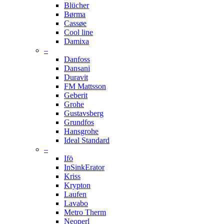
Blücher
Børma
Cassøe
Cool line
Damixa
–
Danfoss
Dansani
Duravit
FM Mattsson
Geberit
Grohe
Gustavsberg
Grundfos
Hansgrohe
Ideal Standard
–
Ifö
InSinkErator
Kriss
Krypton
Laufen
Lavabo
Metro Therm
Neoperl