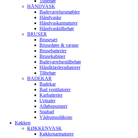
Tilbehør
HÅNDVASK
Badeværelsesmøbler
Håndvaske
Håndvaskarmaturer
Håndvasktilbehør
BRUSER
Brusesæt
Brusedøre & vægge
Brusebatterier
Brusekabiner
Badeværelsestilbehør
Håndklæderadiatorer
Tilbehør
BADEKAR
Badekar
Bad ventilatorer
Karbatterier
Urinaler
Afløbspumper
Spabad
Vådrumssilikone
Køkken
KØKKENVASK
Køkkenarmaturer