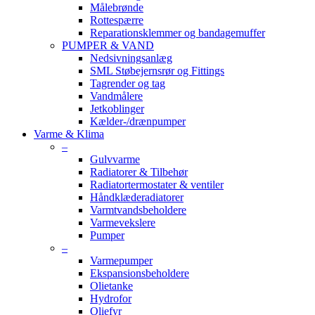
Målebrønde
Rottespærre
Reparationsklemmer og bandagemuffer
PUMPER & VAND
Nedsivningsanlæg
SML Støbejernsrør og Fittings
Tagrender og tag
Vandmålere
Jetkoblinger
Kælder-/drænpumper
Varme & Klima
–
Gulvvarme
Radiatorer & Tilbehør
Radiatortermostater & ventiler
Håndklæderadiatorer
Varmtvandsbeholdere
Varmevekslere
Pumper
–
Varmepumper
Ekspansionsbeholdere
Olietanke
Hydrofor
Oliefyr