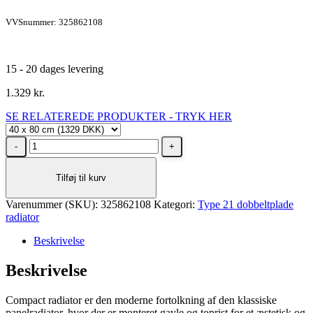
VVSnummer: 325862108
15 - 20 dages levering
1.329
kr.
SE RELATEREDE PRODUKTER - TRYK HER
Stelrad
Unite
Type
Tilføj til kurv
21
radiator
Varenummer (SKU):
H400
325862108
Kategori:
Type 21 dobbeltplade
radiator
L800,
4X½
Beskrivelse
-
7
Beskrivelse
m²
antal
Compact radiator er den moderne fortolkning af den klassiske
panelradiator, hvor der er monteret gavle og toprist for et æstetisk og