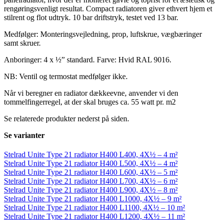
rengøringsvenligt resultat. Compact radiatoren giver ethvert hjem et
stilrent og flot udtryk. 10 bar driftstryk, testet ved 13 bar.
Medfølger: Monteringsvejledning, prop, luftskrue, vægbæringer
samt skruer.
Anboringer: 4 x ½” standard. Farve: Hvid RAL 9016.
NB: Ventil og termostat medfølger ikke.
Når vi beregner en radiator dækkeevne, anvender vi den
tommelfingerregel, at der skal bruges ca. 55 watt pr. m2
Se relaterede produkter nederst på siden.
Se varianter
Stelrad Unite Type 21 radiator H400 L400, 4X½ – 4 m²
Stelrad Unite Type 21 radiator H400 L500, 4X½ – 4 m²
Stelrad Unite Type 21 radiator H400 L600, 4X½ – 5 m²
Stelrad Unite Type 21 radiator H400 L700, 4X½ – 6 m²
Stelrad Unite Type 21 radiator H400 L900, 4X½ – 8 m²
Stelrad Unite Type 21 radiator H400 L1000, 4X½ – 9 m²
Stelrad Unite Type 21 radiator H400 L1100, 4X½ – 10 m²
Stelrad Unite Type 21 radiator H400 L1200, 4X½ – 11 m²