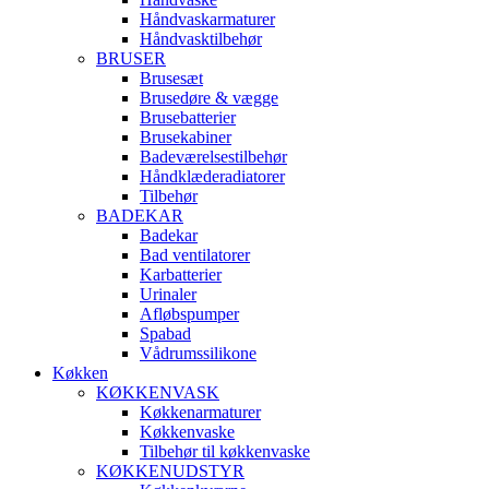
Håndvaskarmaturer
Håndvasktilbehør
BRUSER
Brusesæt
Brusedøre & vægge
Brusebatterier
Brusekabiner
Badeværelsestilbehør
Håndklæderadiatorer
Tilbehør
BADEKAR
Badekar
Bad ventilatorer
Karbatterier
Urinaler
Afløbspumper
Spabad
Vådrumssilikone
Køkken
KØKKENVASK
Køkkenarmaturer
Køkkenvaske
Tilbehør til køkkenvaske
KØKKENUDSTYR