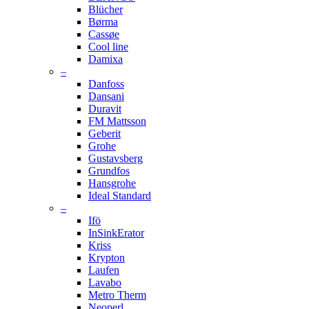
Blücher
Børma
Cassøe
Cool line
Damixa
–
Danfoss
Dansani
Duravit
FM Mattsson
Geberit
Grohe
Gustavsberg
Grundfos
Hansgrohe
Ideal Standard
–
Ifö
InSinkErator
Kriss
Krypton
Laufen
Lavabo
Metro Therm
Neoperl