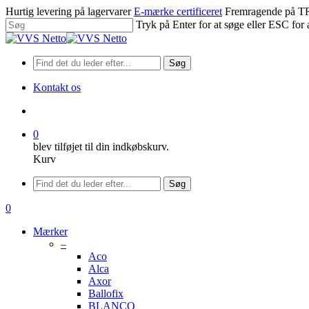
Spring
Hurtig levering på lagervarer
E-mærke certificeret
Fremragende på
til
Tryk på Enter for at søge eller ESC for 
hovedindhold
Luk
søgning
Søg
Kontakt os
søge
0
blev tilføjet til din indkøbskurv.
Kurv
Menu
Søg
søge
0
Menu
Mærker
–
Aco
Alca
Axor
Ballofix
BLANCO