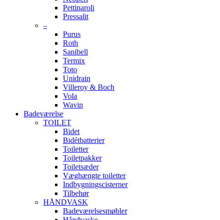
Pettinaroli
Pressalit
–
Purus
Roth
Sanibell
Termix
Toto
Unidrain
Villeroy & Boch
Vola
Wavin
Badeværelse
TOILET
Bidet
Bidétbatterier
Toiletter
Toiletpakker
Toiletsæder
Væghængte toiletter
Indbygningscisterner
Tilbehør
HÅNDVASK
Badeværelsesmøbler
Håndvaske