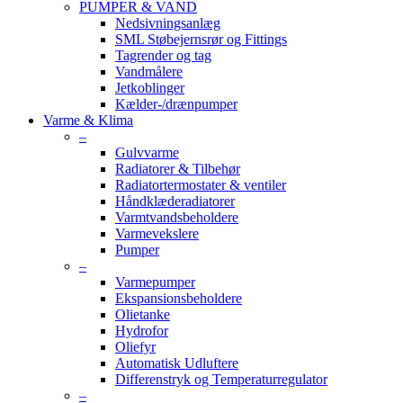
PUMPER & VAND
Nedsivningsanlæg
SML Støbejernsrør og Fittings
Tagrender og tag
Vandmålere
Jetkoblinger
Kælder-/drænpumper
Varme & Klima
–
Gulvvarme
Radiatorer & Tilbehør
Radiatortermostater & ventiler
Håndklæderadiatorer
Varmtvandsbeholdere
Varmevekslere
Pumper
–
Varmepumper
Ekspansionsbeholdere
Olietanke
Hydrofor
Oliefyr
Automatisk Udluftere
Differenstryk og Temperaturregulator
–