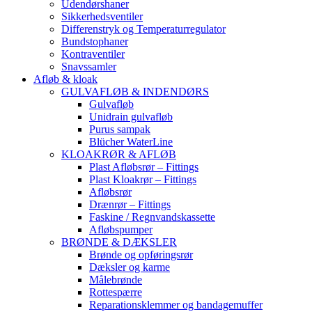
Udendørshaner
Sikkerhedsventiler
Differenstryk og Temperaturregulator
Bundstophaner
Kontraventiler
Snavssamler
Afløb & kloak
GULVAFLØB & INDENDØRS
Gulvafløb
Unidrain gulvafløb
Purus sampak
Blücher WaterLine
KLOAKRØR & AFLØB
Plast Afløbsrør – Fittings
Plast Kloakrør – Fittings
Afløbsrør
Drænrør – Fittings
Faskine / Regnvandskassette
Afløbspumper
BRØNDE & DÆKSLER
Brønde og opføringsrør
Dæksler og karme
Målebrønde
Rottespærre
Reparationsklemmer og bandagemuffer