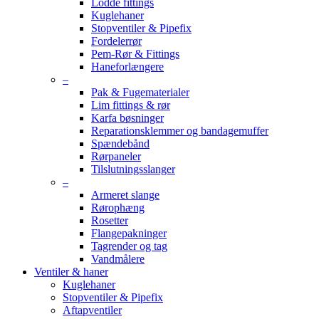
Lodde fittings
Kuglehaner
Stopventiler & Pipefix
Fordelerrør
Pem-Rør & Fittings
Haneforlængere
–
Pak & Fugematerialer
Lim fittings & rør
Karfa bøsninger
Reparationsklemmer og bandagemuffer
Spændebånd
Rørpaneler
Tilslutningsslanger
–
Armeret slange
Rørophæng
Rosetter
Flangepakninger
Tagrender og tag
Vandmålere
Ventiler & haner
Kuglehaner
Stopventiler & Pipefix
Aftapventiler