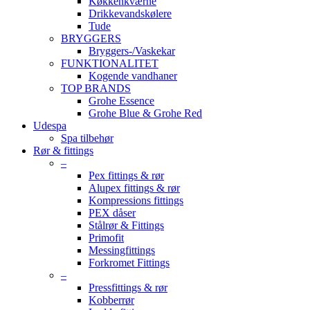
Køkkenkværne
Drikkevandskølere
Tude
BRYGGERS
Bryggers-/Vaskekar
FUNKTIONALITET
Kogende vandhaner
TOP BRANDS
Grohe Essence
Grohe Blue & Grohe Red
Udespa
Spa tilbehør
Rør & fittings
–
Pex fittings & rør
Alupex fittings & rør
Kompressions fittings
PEX dåser
Stålrør & Fittings
Primofit
Messingfittings
Forkromet Fittings
–
Pressfittings & rør
Kobberrør