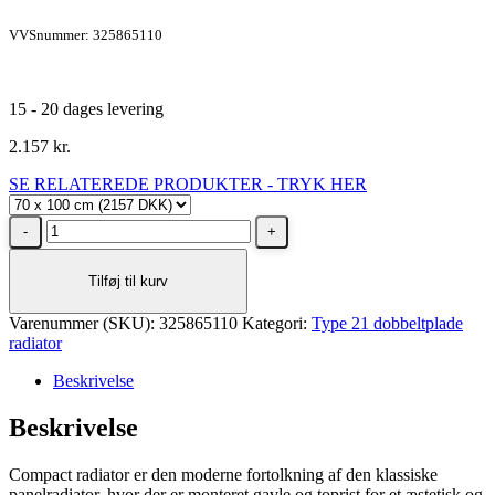
VVSnummer: 325865110
15 - 20 dages levering
2.157
kr.
SE RELATEREDE PRODUKTER - TRYK HER
Stelrad
Unite
Type
Tilføj til kurv
21
radiator
Varenummer (SKU):
H700
325865110
Kategori:
Type 21 dobbeltplade
radiator
L1000,
4X½
Beskrivelse
-
14
Beskrivelse
m²
antal
Compact radiator er den moderne fortolkning af den klassiske
panelradiator, hvor der er monteret gavle og toprist for et æstetisk og