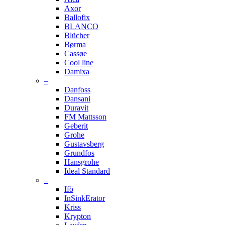
Axor
Ballofix
BLANCO
Blücher
Børma
Cassøe
Cool line
Damixa
–
Danfoss
Dansani
Duravit
FM Mattsson
Geberit
Grohe
Gustavsberg
Grundfos
Hansgrohe
Ideal Standard
–
Ifö
InSinkErator
Kriss
Krypton