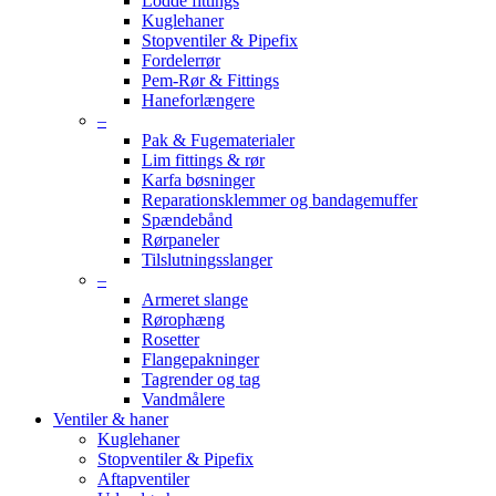
Lodde fittings
Kuglehaner
Stopventiler & Pipefix
Fordelerrør
Pem-Rør & Fittings
Haneforlængere
–
Pak & Fugematerialer
Lim fittings & rør
Karfa bøsninger
Reparationsklemmer og bandagemuffer
Spændebånd
Rørpaneler
Tilslutningsslanger
–
Armeret slange
Rørophæng
Rosetter
Flangepakninger
Tagrender og tag
Vandmålere
Ventiler & haner
Kuglehaner
Stopventiler & Pipefix
Aftapventiler