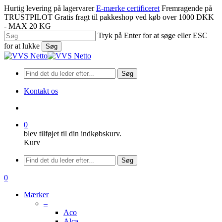
Spring
Hurtig levering på lagervarer
E-mærke certificeret
Fremragende på
til
TRUSTPILOT
Gratis fragt til pakkeshop ved køb over 1000 DKK
hovedindhold
- MAX 20 KG
Tryk på Enter for at søge eller ESC
for at lukke
Søg
Luk
søgning
Søg
Kontakt os
søge
0
blev tilføjet til din indkøbskurv.
Kurv
Menu
Søg
søge
0
Menu
Mærker
–
Aco
Alca