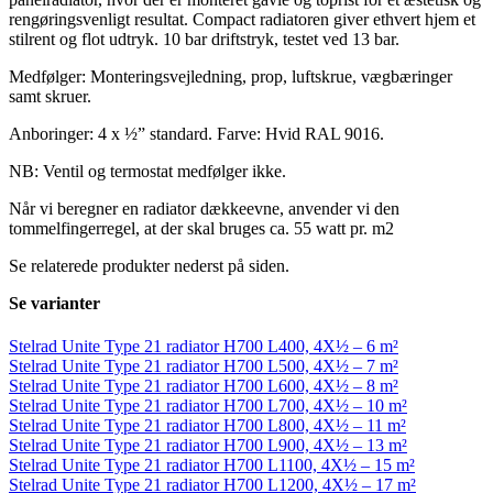
rengøringsvenligt resultat. Compact radiatoren giver ethvert hjem et
stilrent og flot udtryk. 10 bar driftstryk, testet ved 13 bar.
Medfølger: Monteringsvejledning, prop, luftskrue, vægbæringer
samt skruer.
Anboringer: 4 x ½” standard. Farve: Hvid RAL 9016.
NB: Ventil og termostat medfølger ikke.
Når vi beregner en radiator dækkeevne, anvender vi den
tommelfingerregel, at der skal bruges ca. 55 watt pr. m2
Se relaterede produkter nederst på siden.
Se varianter
Stelrad Unite Type 21 radiator H700 L400, 4X½ – 6 m²
Stelrad Unite Type 21 radiator H700 L500, 4X½ – 7 m²
Stelrad Unite Type 21 radiator H700 L600, 4X½ – 8 m²
Stelrad Unite Type 21 radiator H700 L700, 4X½ – 10 m²
Stelrad Unite Type 21 radiator H700 L800, 4X½ – 11 m²
Stelrad Unite Type 21 radiator H700 L900, 4X½ – 13 m²
Stelrad Unite Type 21 radiator H700 L1100, 4X½ – 15 m²
Stelrad Unite Type 21 radiator H700 L1200, 4X½ – 17 m²