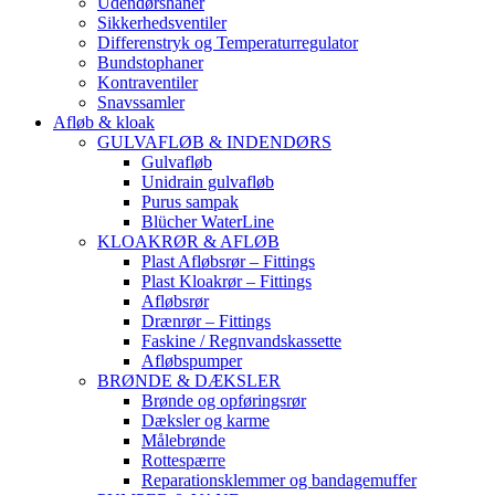
Udendørshaner
Sikkerhedsventiler
Differenstryk og Temperaturregulator
Bundstophaner
Kontraventiler
Snavssamler
Afløb & kloak
GULVAFLØB & INDENDØRS
Gulvafløb
Unidrain gulvafløb
Purus sampak
Blücher WaterLine
KLOAKRØR & AFLØB
Plast Afløbsrør – Fittings
Plast Kloakrør – Fittings
Afløbsrør
Drænrør – Fittings
Faskine / Regnvandskassette
Afløbspumper
BRØNDE & DÆKSLER
Brønde og opføringsrør
Dæksler og karme
Målebrønde
Rottespærre
Reparationsklemmer og bandagemuffer