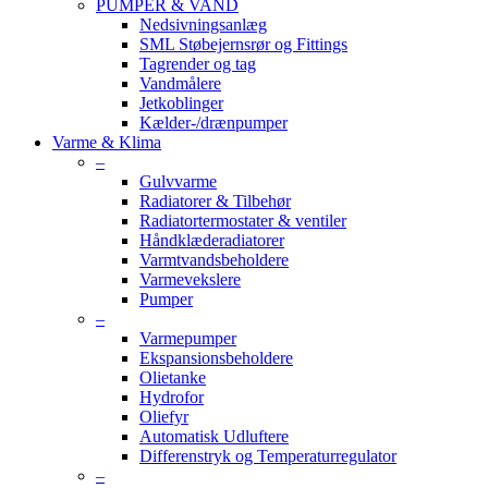
PUMPER & VAND
Nedsivningsanlæg
SML Støbejernsrør og Fittings
Tagrender og tag
Vandmålere
Jetkoblinger
Kælder-/drænpumper
Varme & Klima
–
Gulvvarme
Radiatorer & Tilbehør
Radiatortermostater & ventiler
Håndklæderadiatorer
Varmtvandsbeholdere
Varmevekslere
Pumper
–
Varmepumper
Ekspansionsbeholdere
Olietanke
Hydrofor
Oliefyr
Automatisk Udluftere
Differenstryk og Temperaturregulator
–