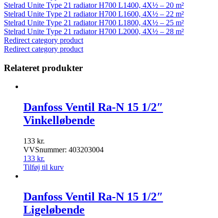
Stelrad Unite Type 21 radiator H700 L1400, 4X½ – 20 m²
Stelrad Unite Type 21 radiator H700 L1600, 4X½ – 22 m²
Stelrad Unite Type 21 radiator H700 L1800, 4X½ – 25 m²
Stelrad Unite Type 21 radiator H700 L2000, 4X½ – 28 m²
Redirect category product
Redirect category product
Relateret produkter
Danfoss Ventil Ra-N 15 1/2″
Vinkelløbende
133
kr.
VVSnummer: 403203004
133
kr.
Tilføj til kurv
Danfoss Ventil Ra-N 15 1/2″
Ligeløbende