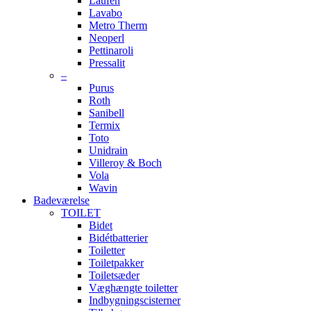
Laufen
Lavabo
Metro Therm
Neoperl
Pettinaroli
Pressalit
–
Purus
Roth
Sanibell
Termix
Toto
Unidrain
Villeroy & Boch
Vola
Wavin
Badeværelse
TOILET
Bidet
Bidétbatterier
Toiletter
Toiletpakker
Toiletsæder
Væghængte toiletter
Indbygningscisterner