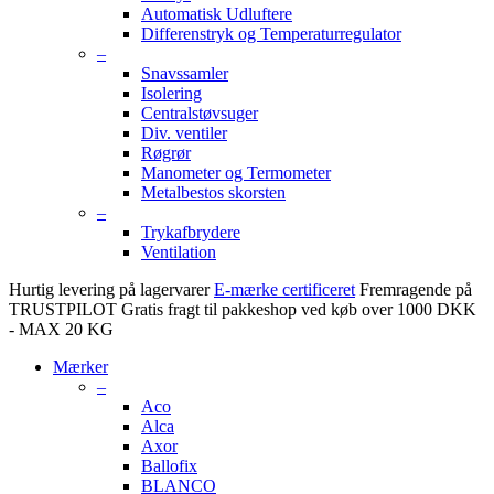
Automatisk Udluftere
Differenstryk og Temperaturregulator
–
Snavssamler
Isolering
Centralstøvsuger
Div. ventiler
Røgrør
Manometer og Termometer
Metalbestos skorsten
–
Trykafbrydere
Ventilation
Hurtig levering på lagervarer
E-mærke certificeret
Fremragende på
TRUSTPILOT
Gratis fragt til pakkeshop ved køb over 1000 DKK
- MAX 20 KG
Mærker
–
Aco
Alca
Axor
Ballofix
BLANCO