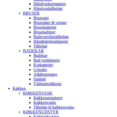
Håndvaskarmaturer
Håndvasktilbehør
BRUSER
Brusesæt
Brusedøre & vægge
Brusebatterier
Brusekabiner
Badeværelsestilbehør
Håndklæderadiatorer
Tilbehør
BADEKAR
Badekar
Bad ventilatorer
Karbatterier
Urinaler
Afløbspumper
Spabad
Vådrumssilikone
Køkken
KØKKENVASK
Køkkenarmaturer
Køkkenvaske
Tilbehør til køkkenvaske
KØKKENUDSTYR
Køkkenkværne