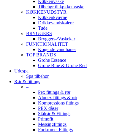
Køkkenvaske
Tilbehør til køkkenvaske
KØKKENUDSTYR
Køkkenkværne
Drikkevandskølere
Tude
BRYGGERS
Bryggers-/Vaskekar
FUNKTIONALITET
Kogende vandhaner
TOP BRANDS
Grohe Essence
Grohe Blue & Grohe Red
Udespa
Spa tilbehør
Rør & fittings
–
Pex fittings & rør
Alupex fittings & rør
Kompressions fittings
PEX dåser
Stålrør & Fittings
Primofit
Messingfittings
Forkromet Fittings