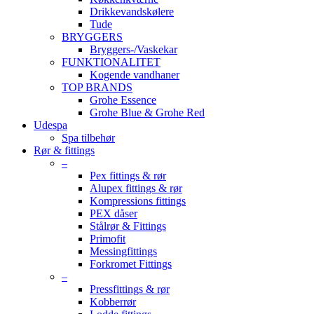
Drikkevandskølere
Tude
BRYGGERS
Bryggers-/Vaskekar
FUNKTIONALITET
Kogende vandhaner
TOP BRANDS
Grohe Essence
Grohe Blue & Grohe Red
Udespa
Spa tilbehør
Rør & fittings
–
Pex fittings & rør
Alupex fittings & rør
Kompressions fittings
PEX dåser
Stålrør & Fittings
Primofit
Messingfittings
Forkromet Fittings
–
Pressfittings & rør
Kobberrør