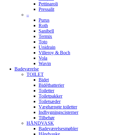
Pettinaroli
Pressalit
–
Purus
Roth
Sanibell
Termix
Toto
Unidrain
Villeroy & Boch
Vola
Wavin
Badeværelse
TOILET
Bidet
Bidétbatterier
Toiletter
Toiletpakker
Toiletsæder
Væghængte toiletter
Indbygningscisterner
Tilbehør
HÅNDVASK
Badeværelsesmøbler
Håndvaske