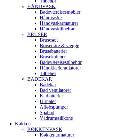
Tilbehør
HÅNDVASK
Badeværelsesmøbler
Håndvaske
Håndvaskarmaturer
Håndvasktilbehør
BRUSER
Brusesæt
Brusedøre & vægge
Brusebatterier
Brusekabiner
Badeværelsestilbehør
Håndklæderadiatorer
Tilbehør
BADEKAR
Badekar
Bad ventilatorer
Karbatterier
Urinaler
Afløbspumper
Spabad
Vådrumssilikone
Køkken
KØKKENVASK
Køkkenarmaturer