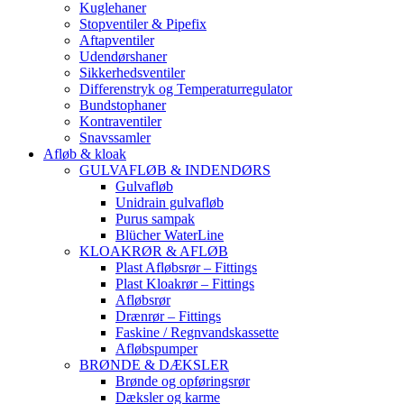
Kuglehaner
Stopventiler & Pipefix
Aftapventiler
Udendørshaner
Sikkerhedsventiler
Differenstryk og Temperaturregulator
Bundstophaner
Kontraventiler
Snavssamler
Afløb & kloak
GULVAFLØB & INDENDØRS
Gulvafløb
Unidrain gulvafløb
Purus sampak
Blücher WaterLine
KLOAKRØR & AFLØB
Plast Afløbsrør – Fittings
Plast Kloakrør – Fittings
Afløbsrør
Drænrør – Fittings
Faskine / Regnvandskassette
Afløbspumper
BRØNDE & DÆKSLER
Brønde og opføringsrør
Dæksler og karme