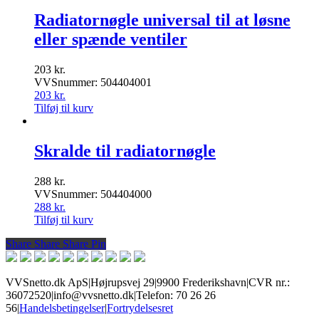
Radiatornøgle universal til at løsne
eller spænde ventiler
203
kr.
VVSnummer: 504404001
203
kr.
Tilføj til kurv
Skralde til radiatornøgle
288
kr.
VVSnummer: 504404000
288
kr.
Tilføj til kurv
Share
Share
Share
Share
Pin
VVSnetto.dk ApS
|
Højrupsvej 29
|
9900 Frederikshavn
|
CVR nr.:
36072520
|
info@vvsnetto.dk
|
Telefon: 70 26 26
56
|
Handelsbetingelser
|
Fortrydelsesret