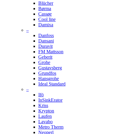
Blücher
Børma
Cassøe
Cool line
Damixa
–
Danfoss
Dansani
Duravit
FM Mattsson
Geberit
Grohe
Gustavsberg
Grundfos
Hansgrohe
Ideal Standard
–
Ifö
InSinkErator
Kriss
Krypton
Laufen
Lavabo
Metro Therm
Neoperl