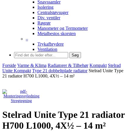
Snavssamler
Isolering
Centralstøvsuger
Div. ventiler
Røgrør
Manometer og Termometer
Metalbestos skorsten
–
Trykafbrydere
Ventilation
Søg
Forside
Varme & Klima
Radiatorer & Tilbehør
Kompakt
Stelrad
Unite Kompakt
Type 21 dobbeltplade radiator
Stelrad Unite Type
21 radiator H700 L1000, 4X½ – 14 m²
Stregtegning
Stelrad Unite Type 21 radiator
H700 L1000, 4X½ – 14 m²