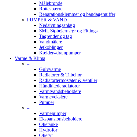
Målebrønde
Rottespærre
Reparationsklemmer og bandagemuffer
PUMPER & VAND
Nedsivningsanlæg
SML Støbejernsrør og Fittings
Tagrender og tag
Vandmålere
Jetkoblinger
Kælder-/drænpumper
Varme & Klima
–
Gulvvarme
Radiatorer & Tilbehør
Radiatortermostater & ventiler
Håndklæderadiatorer
Varmtvandsbeholdere
Varmevekslere
Pumper
–
Varmepumper
Ekspansionsbeholdere
Olietanke
Hydrofor
Oliefyr