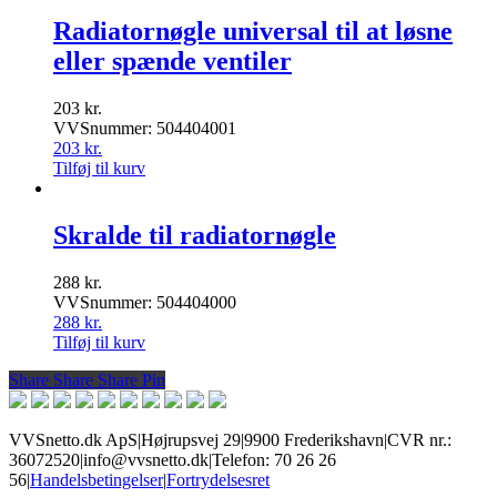
Radiatornøgle universal til at løsne
eller spænde ventiler
203
kr.
VVSnummer: 504404001
203
kr.
Tilføj til kurv
Skralde til radiatornøgle
288
kr.
VVSnummer: 504404000
288
kr.
Tilføj til kurv
Share
Share
Share
Share
Pin
VVSnetto.dk ApS
|
Højrupsvej 29
|
9900 Frederikshavn
|
CVR nr.:
36072520
|
info@vvsnetto.dk
|
Telefon: 70 26 26
56
|
Handelsbetingelser
|
Fortrydelsesret