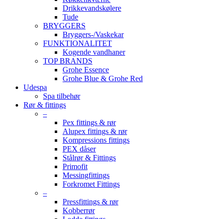
Drikkevandskølere
Tude
BRYGGERS
Bryggers-/Vaskekar
FUNKTIONALITET
Kogende vandhaner
TOP BRANDS
Grohe Essence
Grohe Blue & Grohe Red
Udespa
Spa tilbehør
Rør & fittings
–
Pex fittings & rør
Alupex fittings & rør
Kompressions fittings
PEX dåser
Stålrør & Fittings
Primofit
Messingfittings
Forkromet Fittings
–
Pressfittings & rør
Kobberrør