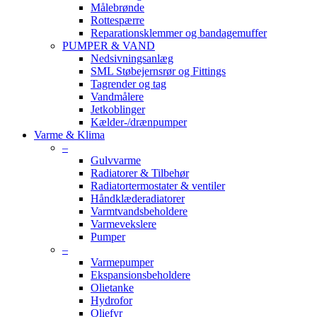
Målebrønde
Rottespærre
Reparationsklemmer og bandagemuffer
PUMPER & VAND
Nedsivningsanlæg
SML Støbejernsrør og Fittings
Tagrender og tag
Vandmålere
Jetkoblinger
Kælder-/drænpumper
Varme & Klima
–
Gulvvarme
Radiatorer & Tilbehør
Radiatortermostater & ventiler
Håndklæderadiatorer
Varmtvandsbeholdere
Varmevekslere
Pumper
–
Varmepumper
Ekspansionsbeholdere
Olietanke
Hydrofor
Oliefyr