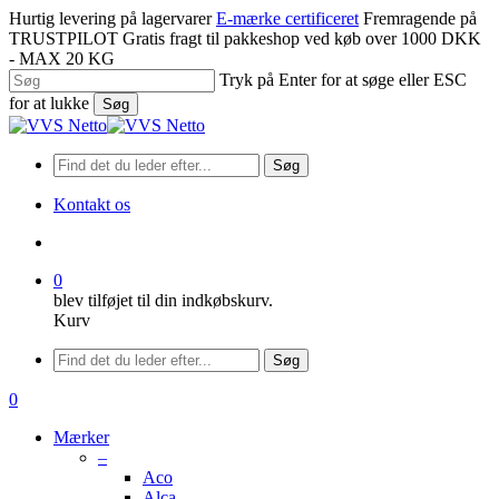
Spring
Hurtig levering på lagervarer
E-mærke certificeret
Fremragende på
til
TRUSTPILOT
Gratis fragt til pakkeshop ved køb over 1000 DKK
hovedindhold
- MAX 20 KG
Tryk på Enter for at søge eller ESC
for at lukke
Søg
Luk
søgning
Søg
Kontakt os
søge
0
blev tilføjet til din indkøbskurv.
Kurv
Menu
Søg
søge
0
Menu
Mærker
–
Aco
Alca