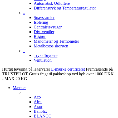
Automatisk Udluftere
Differenstryk og Temperaturregulator
–
Snavssamler
Isolering
Centralstøvsuger
Div. ventiler
Røgrør
Manometer og Termometer
Metalbestos skorsten
–
Trykafbrydere
Ventilation
Hurtig levering på lagervarer
E-mærke certificeret
Fremragende på
TRUSTPILOT
Gratis fragt til pakkeshop ved køb over 1000 DKK
- MAX 20 KG
Mærker
–
Aco
Alca
Axor
Ballofix
BLANCO