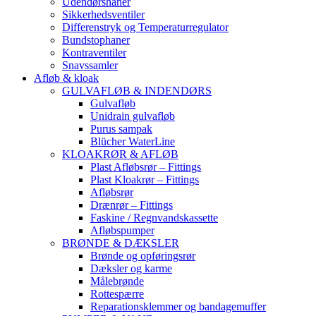
Udendørshaner
Sikkerhedsventiler
Differenstryk og Temperaturregulator
Bundstophaner
Kontraventiler
Snavssamler
Afløb & kloak
GULVAFLØB & INDENDØRS
Gulvafløb
Unidrain gulvafløb
Purus sampak
Blücher WaterLine
KLOAKRØR & AFLØB
Plast Afløbsrør – Fittings
Plast Kloakrør – Fittings
Afløbsrør
Drænrør – Fittings
Faskine / Regnvandskassette
Afløbspumper
BRØNDE & DÆKSLER
Brønde og opføringsrør
Dæksler og karme
Målebrønde
Rottespærre
Reparationsklemmer og bandagemuffer