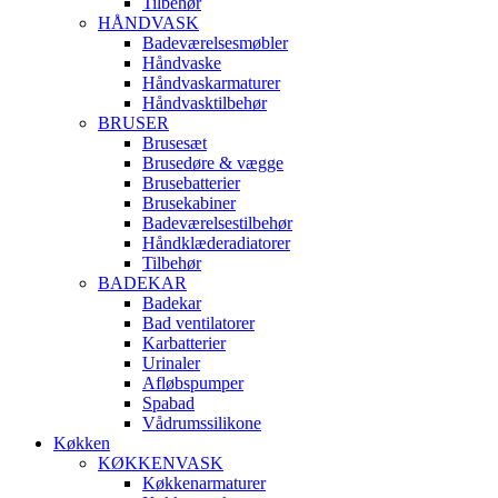
Tilbehør
HÅNDVASK
Badeværelsesmøbler
Håndvaske
Håndvaskarmaturer
Håndvasktilbehør
BRUSER
Brusesæt
Brusedøre & vægge
Brusebatterier
Brusekabiner
Badeværelsestilbehør
Håndklæderadiatorer
Tilbehør
BADEKAR
Badekar
Bad ventilatorer
Karbatterier
Urinaler
Afløbspumper
Spabad
Vådrumssilikone
Køkken
KØKKENVASK
Køkkenarmaturer