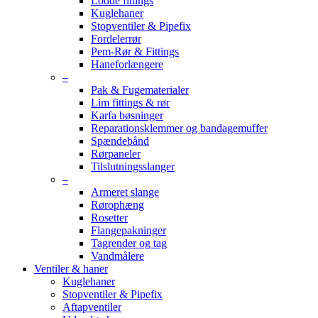
Lodde fittings
Kuglehaner
Stopventiler & Pipefix
Fordelerrør
Pem-Rør & Fittings
Haneforlængere
–
Pak & Fugematerialer
Lim fittings & rør
Karfa bøsninger
Reparationsklemmer og bandagemuffer
Spændebånd
Rørpaneler
Tilslutningsslanger
–
Armeret slange
Rørophæng
Rosetter
Flangepakninger
Tagrender og tag
Vandmålere
Ventiler & haner
Kuglehaner
Stopventiler & Pipefix
Aftapventiler