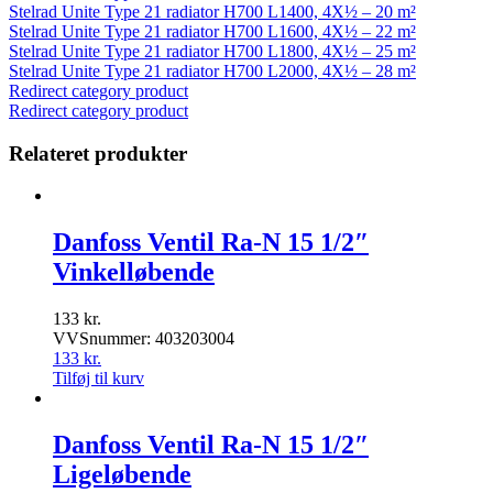
Stelrad Unite Type 21 radiator H700 L1400, 4X½ – 20 m²
Stelrad Unite Type 21 radiator H700 L1600, 4X½ – 22 m²
Stelrad Unite Type 21 radiator H700 L1800, 4X½ – 25 m²
Stelrad Unite Type 21 radiator H700 L2000, 4X½ – 28 m²
Redirect category product
Redirect category product
Relateret produkter
Danfoss Ventil Ra-N 15 1/2″
Vinkelløbende
133
kr.
VVSnummer: 403203004
133
kr.
Tilføj til kurv
Danfoss Ventil Ra-N 15 1/2″
Ligeløbende