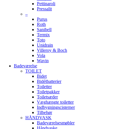
Pettinaroli
Pressalit
–
Purus
Roth
Sanibell
Termix
Toto
Unidrain
Villeroy & Boch
Vola
Wavin
Badeværelse
TOILET
Bidet
Bidétbatterier
Toiletter
Toiletpakker
Toiletsæder
Væghængte toiletter
Indbygningscisterner
Tilbehør
HÅNDVASK
Badeværelsesmøbler
Håndvaske