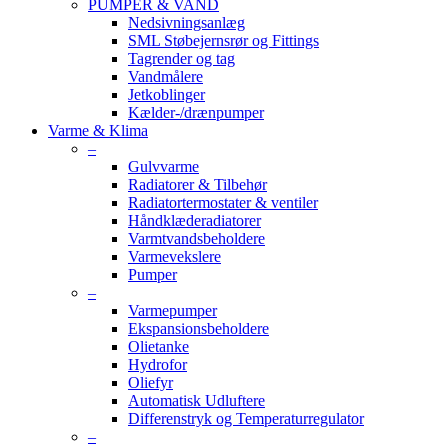
PUMPER & VAND
Nedsivningsanlæg
SML Støbejernsrør og Fittings
Tagrender og tag
Vandmålere
Jetkoblinger
Kælder-/drænpumper
Varme & Klima
–
Gulvvarme
Radiatorer & Tilbehør
Radiatortermostater & ventiler
Håndklæderadiatorer
Varmtvandsbeholdere
Varmevekslere
Pumper
–
Varmepumper
Ekspansionsbeholdere
Olietanke
Hydrofor
Oliefyr
Automatisk Udluftere
Differenstryk og Temperaturregulator
–