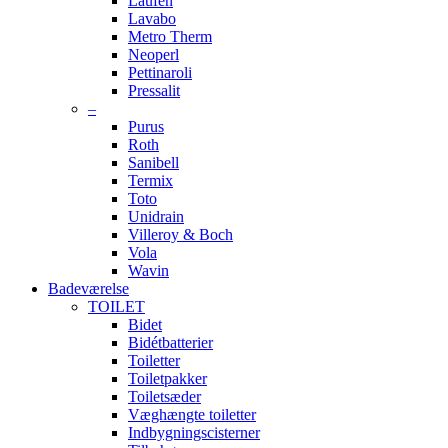
Laufen
Lavabo
Metro Therm
Neoperl
Pettinaroli
Pressalit
–
Purus
Roth
Sanibell
Termix
Toto
Unidrain
Villeroy & Boch
Vola
Wavin
Badeværelse
TOILET
Bidet
Bidétbatterier
Toiletter
Toiletpakker
Toiletsæder
Væghængte toiletter
Indbygningscisterner