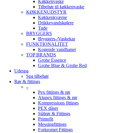
Køkkenvaske
Tilbehør til køkkenvaske
KØKKENUDSTYR
Køkkenkværne
Drikkevandskølere
Tude
BRYGGERS
Bryggers-/Vaskekar
FUNKTIONALITET
Kogende vandhaner
TOP BRANDS
Grohe Essence
Grohe Blue & Grohe Red
Udespa
Spa tilbehør
Rør & fittings
–
Pex fittings & rør
Alupex fittings & rør
Kompressions fittings
PEX dåser
Stålrør & Fittings
Primofit
Messingfittings
Forkromet Fittings