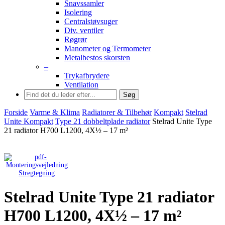
Snavssamler
Isolering
Centralstøvsuger
Div. ventiler
Røgrør
Manometer og Termometer
Metalbestos skorsten
–
Trykafbrydere
Ventilation
Søg
Forside
Varme & Klima
Radiatorer & Tilbehør
Kompakt
Stelrad
Unite Kompakt
Type 21 dobbeltplade radiator
Stelrad Unite Type
21 radiator H700 L1200, 4X½ – 17 m²
Stregtegning
Stelrad Unite Type 21 radiator
H700 L1200, 4X½ – 17 m²