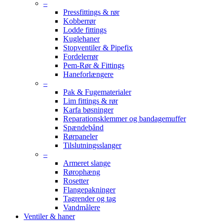
–
Pressfittings & rør
Kobberrør
Lodde fittings
Kuglehaner
Stopventiler & Pipefix
Fordelerrør
Pem-Rør & Fittings
Haneforlængere
–
Pak & Fugematerialer
Lim fittings & rør
Karfa bøsninger
Reparationsklemmer og bandagemuffer
Spændebånd
Rørpaneler
Tilslutningsslanger
–
Armeret slange
Rørophæng
Rosetter
Flangepakninger
Tagrender og tag
Vandmålere
Ventiler & haner