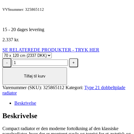
VVSnummer: 325865112
15 - 20 dages levering
2.337
kr.
SE RELATEREDE PRODUKTER - TRYK HER
Stelrad
Unite
Type
Tilføj til kurv
21
radiator
Varenummer (SKU):
H700
325865112
Kategori:
Type 21 dobbeltplade
radiator
L1200,
4X½
Beskrivelse
-
17
Beskrivelse
m²
antal
Compact radiator er den moderne fortolkning af den klassiske
panelradiator, hvor der er monteret gavle og toprist for et æstetisk og