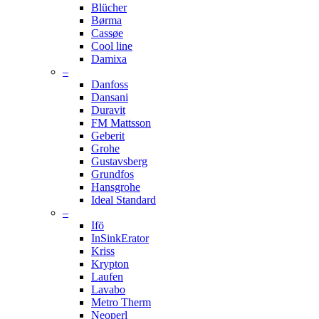
Blücher
Børma
Cassøe
Cool line
Damixa
–
Danfoss
Dansani
Duravit
FM Mattsson
Geberit
Grohe
Gustavsberg
Grundfos
Hansgrohe
Ideal Standard
–
Ifö
InSinkErator
Kriss
Krypton
Laufen
Lavabo
Metro Therm
Neoperl