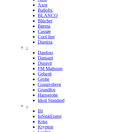
Axor
Ballofix
BLANCO
Blücher
Børma
Cassøe
Cool line
Damixa
–
Danfoss
Dansani
Duravit
FM Mattsson
Geberit
Grohe
Gustavsberg
Grundfos
Hansgrohe
Ideal Standard
–
Ifö
InSinkErator
Kriss
Krypton