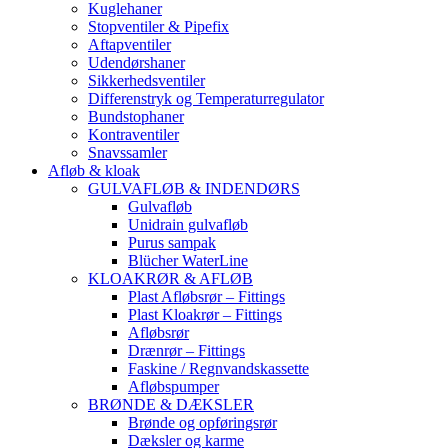
Kuglehaner
Stopventiler & Pipefix
Aftapventiler
Udendørshaner
Sikkerhedsventiler
Differenstryk og Temperaturregulator
Bundstophaner
Kontraventiler
Snavssamler
Afløb & kloak
GULVAFLØB & INDENDØRS
Gulvafløb
Unidrain gulvafløb
Purus sampak
Blücher WaterLine
KLOAKRØR & AFLØB
Plast Afløbsrør – Fittings
Plast Kloakrør – Fittings
Afløbsrør
Drænrør – Fittings
Faskine / Regnvandskassette
Afløbspumper
BRØNDE & DÆKSLER
Brønde og opføringsrør
Dæksler og karme