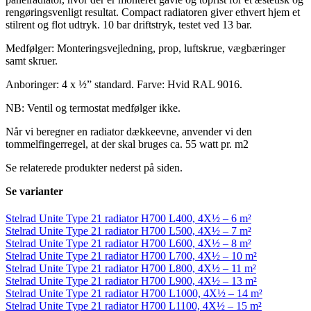
rengøringsvenligt resultat. Compact radiatoren giver ethvert hjem et
stilrent og flot udtryk. 10 bar driftstryk, testet ved 13 bar.
Medfølger: Monteringsvejledning, prop, luftskrue, vægbæringer
samt skruer.
Anboringer: 4 x ½” standard. Farve: Hvid RAL 9016.
NB: Ventil og termostat medfølger ikke.
Når vi beregner en radiator dækkeevne, anvender vi den
tommelfingerregel, at der skal bruges ca. 55 watt pr. m2
Se relaterede produkter nederst på siden.
Se varianter
Stelrad Unite Type 21 radiator H700 L400, 4X½ – 6 m²
Stelrad Unite Type 21 radiator H700 L500, 4X½ – 7 m²
Stelrad Unite Type 21 radiator H700 L600, 4X½ – 8 m²
Stelrad Unite Type 21 radiator H700 L700, 4X½ – 10 m²
Stelrad Unite Type 21 radiator H700 L800, 4X½ – 11 m²
Stelrad Unite Type 21 radiator H700 L900, 4X½ – 13 m²
Stelrad Unite Type 21 radiator H700 L1000, 4X½ – 14 m²
Stelrad Unite Type 21 radiator H700 L1100, 4X½ – 15 m²