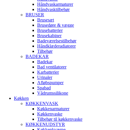
Håndvaskarmaturer
Håndvasktilbehør
BRUSER
Brusesæt
Brusedøre & vægge
Brusebatterier
Brusekabiner
Badeværelsestilbehør
Håndklæderadiatorer
Tilbehør
BADEKAR
Badekar
Bad ventilatorer
Karbatterier
Urinaler
Afløbspumper
Spabad
Vådrumssilikone
Køkken
KØKKENVASK
Køkkenarmaturer
Køkkenvaske
Tilbehør til køkkenvaske
KØKKENUDSTYR
Køkkenkværne