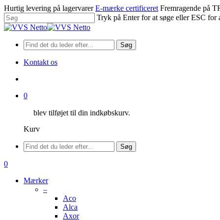
Spring
Hurtig levering på lagervarer
E-mærke certificeret
Fremragende på
til
Tryk på Enter for at søge eller ESC for 
hovedindhold
Luk
søgning
Søg
Kontakt os
søge
0
blev tilføjet til din indkøbskurv.
Kurv
Menu
Søg
søge
0
Menu
Mærker
–
Aco
Alca
Axor