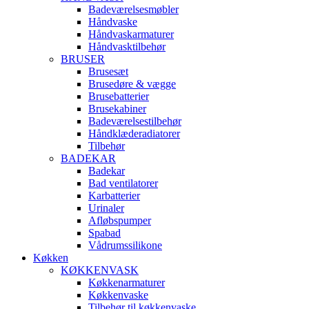
Badeværelsesmøbler
Håndvaske
Håndvaskarmaturer
Håndvasktilbehør
BRUSER
Brusesæt
Brusedøre & vægge
Brusebatterier
Brusekabiner
Badeværelsestilbehør
Håndklæderadiatorer
Tilbehør
BADEKAR
Badekar
Bad ventilatorer
Karbatterier
Urinaler
Afløbspumper
Spabad
Vådrumssilikone
Køkken
KØKKENVASK
Køkkenarmaturer
Køkkenvaske
Tilbehør til køkkenvaske