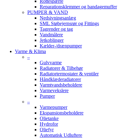
Rottespærre
Reparationsklemmer og bandagemuffer
PUMPER & VAND
Nedsivningsanlæg
SML Støbejernsrør og Fittings
Tagrender og tag
Vandmålere
Jetkoblinger
Kælder-/drænpumper
Varme & Klima
–
Gulvvarme
Radiatorer & Tilbehør
Radiatortermostater & ventiler
Håndklæderadiatorer
Varmtvandsbeholdere
Varmevekslere
Pumper
–
Varmepumper
Ekspansionsbeholdere
Olietanke
Hydrofor
Oliefyr
Automatisk Udluftere