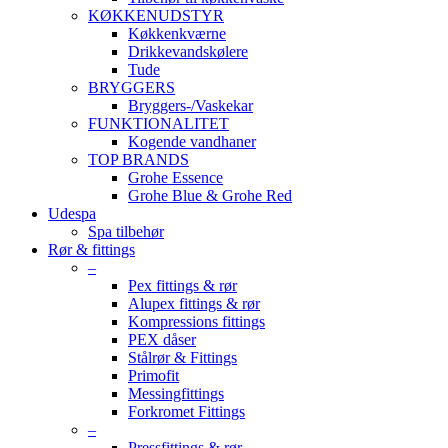
KØKKENUDSTYR
Køkkenkværne
Drikkevandskølere
Tude
BRYGGERS
Bryggers-/Vaskekar
FUNKTIONALITET
Kogende vandhaner
TOP BRANDS
Grohe Essence
Grohe Blue & Grohe Red
Udespa
Spa tilbehør
Rør & fittings
–
Pex fittings & rør
Alupex fittings & rør
Kompressions fittings
PEX dåser
Stålrør & Fittings
Primofit
Messingfittings
Forkromet Fittings
–
Pressfittings & rør