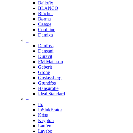
Ballofix
BLANCO
Blücher
Børma
Cassøe
Cool line
Damixa
–
Danfoss
Dansani
Duravit
FM Mattsson
Geberit
Grohe
Gustavsberg
Grundfos
Hansgrohe
Ideal Standard
–
Ifö
InSinkErator
Kriss
Krypton
Laufen
Lavabo