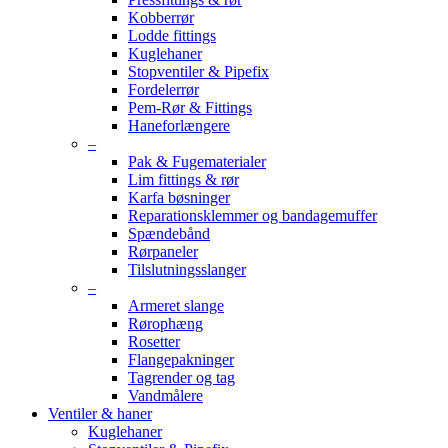
Kobberrør
Lodde fittings
Kuglehaner
Stopventiler & Pipefix
Fordelerrør
Pem-Rør & Fittings
Haneforlængere
–
Pak & Fugematerialer
Lim fittings & rør
Karfa bøsninger
Reparationsklemmer og bandagemuffer
Spændebånd
Rørpaneler
Tilslutningsslanger
–
Armeret slange
Rørophæng
Rosetter
Flangepakninger
Tagrender og tag
Vandmålere
Ventiler & haner
Kuglehaner