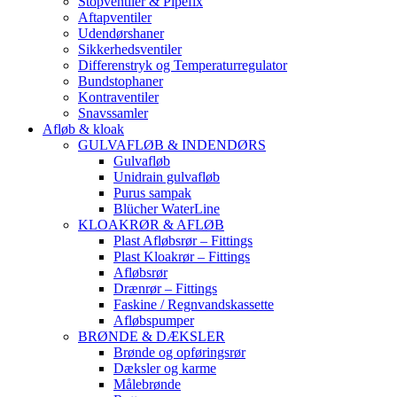
Stopventiler & Pipefix
Aftapventiler
Udendørshaner
Sikkerhedsventiler
Differenstryk og Temperaturregulator
Bundstophaner
Kontraventiler
Snavssamler
Afløb & kloak
GULVAFLØB & INDENDØRS
Gulvafløb
Unidrain gulvafløb
Purus sampak
Blücher WaterLine
KLOAKRØR & AFLØB
Plast Afløbsrør – Fittings
Plast Kloakrør – Fittings
Afløbsrør
Drænrør – Fittings
Faskine / Regnvandskassette
Afløbspumper
BRØNDE & DÆKSLER
Brønde og opføringsrør
Dæksler og karme
Målebrønde