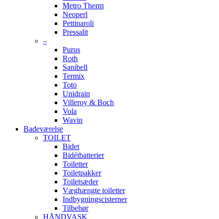
Metro Therm
Neoperl
Pettinaroli
Pressalit
–
Purus
Roth
Sanibell
Termix
Toto
Unidrain
Villeroy & Boch
Vola
Wavin
Badeværelse
TOILET
Bidet
Bidétbatterier
Toiletter
Toiletpakker
Toiletsæder
Væghængte toiletter
Indbygningscisterner
Tilbehør
HÅNDVASK