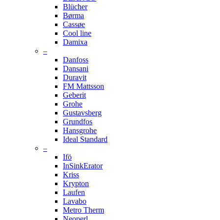
Blücher
Børma
Cassøe
Cool line
Damixa
–
Danfoss
Dansani
Duravit
FM Mattsson
Geberit
Grohe
Gustavsberg
Grundfos
Hansgrohe
Ideal Standard
–
Ifö
InSinkErator
Kriss
Krypton
Laufen
Lavabo
Metro Therm
Neoperl