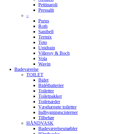
Pettinaroli
Pressalit
–
Purus
Roth
Sanibell
Termix
Toto
Unidrain
Villeroy & Boch
Vola
Wavin
Badeværelse
TOILET
Bidet
Bidétbatterier
Toiletter
Toiletpakker
Toiletsæder
Væghængte toiletter
Indbygningscisterner
Tilbehør
HÅNDVASK
Badeværelsesmøbler
Håndvaske