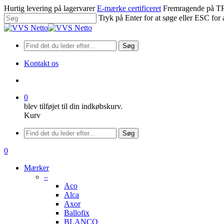
Spring
Hurtig levering på lagervarer
E-mærke certificeret
Fremragende på
til
Tryk på Enter for at søge eller ESC for 
hovedindhold
Luk
søgning
Søg
Kontakt os
søge
0
blev tilføjet til din indkøbskurv.
Kurv
Menu
Søg
søge
0
Menu
Mærker
–
Aco
Alca
Axor
Ballofix
BLANCO