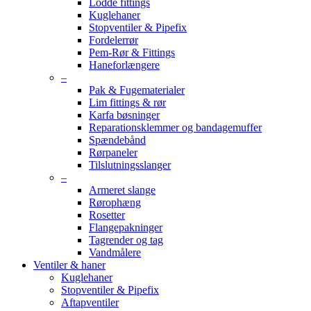
Lodde fittings
Kuglehaner
Stopventiler & Pipefix
Fordelerrør
Pem-Rør & Fittings
Haneforlængere
–
Pak & Fugematerialer
Lim fittings & rør
Karfa bøsninger
Reparationsklemmer og bandagemuffer
Spændebånd
Rørpaneler
Tilslutningsslanger
–
Armeret slange
Rørophæng
Rosetter
Flangepakninger
Tagrender og tag
Vandmålere
Ventiler & haner
Kuglehaner
Stopventiler & Pipefix
Aftapventiler