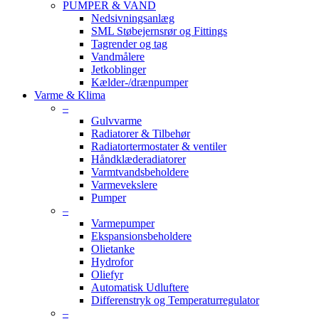
PUMPER & VAND
Nedsivningsanlæg
SML Støbejernsrør og Fittings
Tagrender og tag
Vandmålere
Jetkoblinger
Kælder-/drænpumper
Varme & Klima
–
Gulvvarme
Radiatorer & Tilbehør
Radiatortermostater & ventiler
Håndklæderadiatorer
Varmtvandsbeholdere
Varmevekslere
Pumper
–
Varmepumper
Ekspansionsbeholdere
Olietanke
Hydrofor
Oliefyr
Automatisk Udluftere
Differenstryk og Temperaturregulator
–