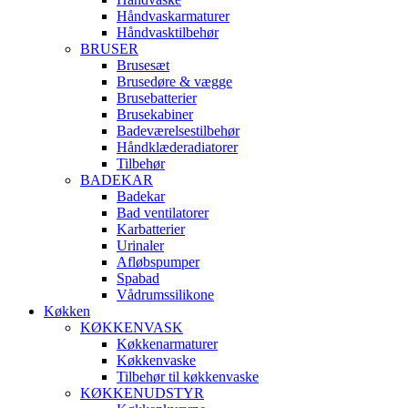
Håndvaskarmaturer
Håndvasktilbehør
BRUSER
Brusesæt
Brusedøre & vægge
Brusebatterier
Brusekabiner
Badeværelsestilbehør
Håndklæderadiatorer
Tilbehør
BADEKAR
Badekar
Bad ventilatorer
Karbatterier
Urinaler
Afløbspumper
Spabad
Vådrumssilikone
Køkken
KØKKENVASK
Køkkenarmaturer
Køkkenvaske
Tilbehør til køkkenvaske
KØKKENUDSTYR