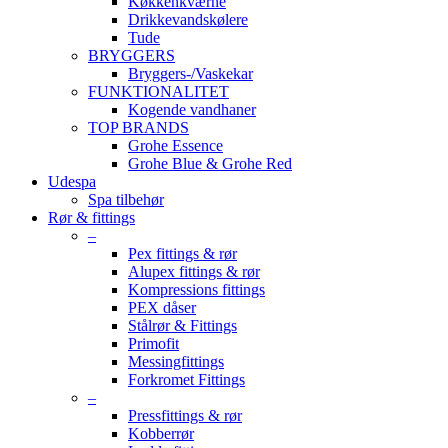
Køkkenkværne
Drikkevandskølere
Tude
BRYGGERS
Bryggers-/Vaskekar
FUNKTIONALITET
Kogende vandhaner
TOP BRANDS
Grohe Essence
Grohe Blue & Grohe Red
Udespa
Spa tilbehør
Rør & fittings
–
Pex fittings & rør
Alupex fittings & rør
Kompressions fittings
PEX dåser
Stålrør & Fittings
Primofit
Messingfittings
Forkromet Fittings
–
Pressfittings & rør
Kobberrør