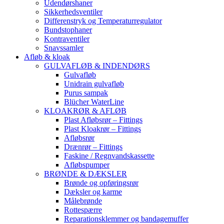
Udendørshaner
Sikkerhedsventiler
Differenstryk og Temperaturregulator
Bundstophaner
Kontraventiler
Snavssamler
Afløb & kloak
GULVAFLØB & INDENDØRS
Gulvafløb
Unidrain gulvafløb
Purus sampak
Blücher WaterLine
KLOAKRØR & AFLØB
Plast Afløbsrør – Fittings
Plast Kloakrør – Fittings
Afløbsrør
Drænrør – Fittings
Faskine / Regnvandskassette
Afløbspumper
BRØNDE & DÆKSLER
Brønde og opføringsrør
Dæksler og karme
Målebrønde
Rottespærre
Reparationsklemmer og bandagemuffer