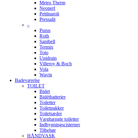
Metro Therm
Neoperl
Pettinaroli
Pressalit
–
Purus
Roth
Sanibell
Termix
Toto
Unidrain
Villeroy & Boch
Vola
Wavin
Badeværelse
TOILET
Bidet
Bidétbatterier
Toiletter
Toiletpakker
Toiletsæder
Væghængte toiletter
Indbygningscisterner
Tilbehør
HÅNDVASK