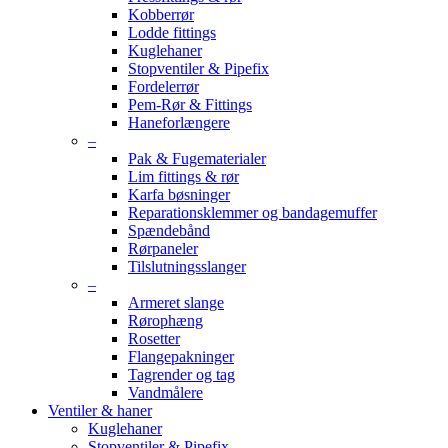
Kobberrør
Lodde fittings
Kuglehaner
Stopventiler & Pipefix
Fordelerrør
Pem-Rør & Fittings
Haneforlængere
–
Pak & Fugematerialer
Lim fittings & rør
Karfa bøsninger
Reparationsklemmer og bandagemuffer
Spændebånd
Rørpaneler
Tilslutningsslanger
–
Armeret slange
Rørophæng
Rosetter
Flangepakninger
Tagrender og tag
Vandmålere
Ventiler & haner
Kuglehaner
Stopventiler & Pipefix