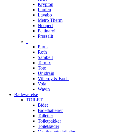
Krypton
Laufen
Lavabo
Metro Therm
Neoperl
Pettinaroli
Pressalit
–
Purus
Roth
Sanibell
Termix
Toto
Unidrain
Villeroy & Boch
Vola
Wavin
Badeværelse
TOILET
Bidet
Bidétbatterier
Toiletter
Toiletpakker
Toiletsæder
Væghængte toiletter