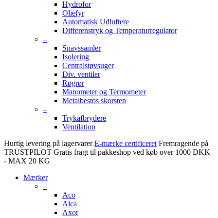
Hydrofor
Oliefyr
Automatisk Udluftere
Differenstryk og Temperaturregulator
–
Snavssamler
Isolering
Centralstøvsuger
Div. ventiler
Røgrør
Manometer og Termometer
Metalbestos skorsten
–
Trykafbrydere
Ventilation
Hurtig levering på lagervarer
E-mærke certificeret
Fremragende på
TRUSTPILOT
Gratis fragt til pakkeshop ved køb over 1000 DKK
- MAX 20 KG
Mærker
–
Aco
Alca
Axor