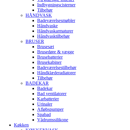
Indbygningscisterner
Tilbehør
HÅNDVASK
Badeværelsesmøbler
Håndvaske
Håndvaskarmaturer
Håndvasktilbehør
BRUSER
Brusesæt
Brusedøre & vægge
Brusebatterier
Brusekabiner
Badeværelsestilbehør
Håndklæderadiatorer
Tilbehør
BADEKAR
Badekar
Bad ventilatorer
Karbatterier
Urinaler
Afløbspumper
Spabad
Vådrumssilikone
Køkken