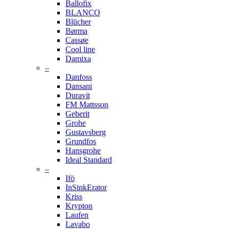
Ballofix
BLANCO
Blücher
Børma
Cassøe
Cool line
Damixa
–
Danfoss
Dansani
Duravit
FM Mattsson
Geberit
Grohe
Gustavsberg
Grundfos
Hansgrohe
Ideal Standard
–
Ifö
InSinkErator
Kriss
Krypton
Laufen
Lavabo