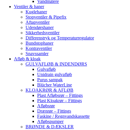
Vandmålere
Ventiler & haner
Kuglehaner
Stopventiler & Pipefix
Aftapventiler
Udendørshaner
Sikkerhedsventiler
Differenstryk og Temperaturregulator
Bundstophaner
Kontraventiler
Snavssamler
Afløb & kloak
GULVAFLØB & INDENDØRS
Gulvafløb
Unidrain gulvafløb
Purus sampak
Blücher WaterLine
KLOAKRØR & AFLØB
Plast Afløbsrør – Fittings
Plast Kloakrør – Fittings
Afløbsrør
Drænrør – Fittings
Faskine / Regnvandskassette
Afløbspumper
BRØNDE & DÆKSLER