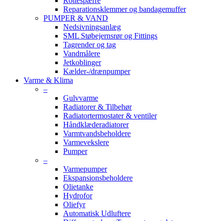
Rottespærre
Reparationsklemmer og bandagemuffer
PUMPER & VAND
Nedsivningsanlæg
SML Støbejernsrør og Fittings
Tagrender og tag
Vandmålere
Jetkoblinger
Kælder-/drænpumper
Varme & Klima
–
Gulvvarme
Radiatorer & Tilbehør
Radiatortermostater & ventiler
Håndklæderadiatorer
Varmtvandsbeholdere
Varmevekslere
Pumper
–
Varmepumper
Ekspansionsbeholdere
Olietanke
Hydrofor
Oliefyr
Automatisk Udluftere