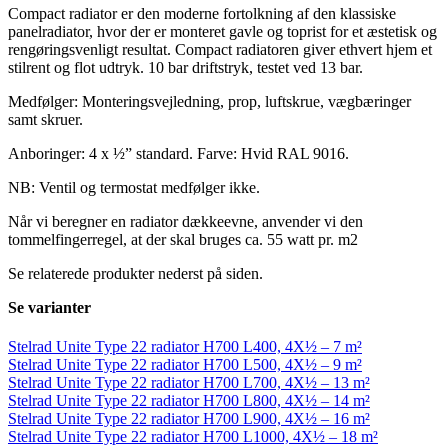
Compact radiator er den moderne fortolkning af den klassiske
panelradiator, hvor der er monteret gavle og toprist for et æstetisk og
rengøringsvenligt resultat. Compact radiatoren giver ethvert hjem et
stilrent og flot udtryk. 10 bar driftstryk, testet ved 13 bar.
Medfølger: Monteringsvejledning, prop, luftskrue, vægbæringer
samt skruer.
Anboringer: 4 x ½” standard. Farve: Hvid RAL 9016.
NB: Ventil og termostat medfølger ikke.
Når vi beregner en radiator dækkeevne, anvender vi den
tommelfingerregel, at der skal bruges ca. 55 watt pr. m2
Se relaterede produkter nederst på siden.
Se varianter
Stelrad Unite Type 22 radiator H700 L400, 4X½ – 7 m²
Stelrad Unite Type 22 radiator H700 L500, 4X½ – 9 m²
Stelrad Unite Type 22 radiator H700 L700, 4X½ – 13 m²
Stelrad Unite Type 22 radiator H700 L800, 4X½ – 14 m²
Stelrad Unite Type 22 radiator H700 L900, 4X½ – 16 m²
Stelrad Unite Type 22 radiator H700 L1000, 4X½ – 18 m²