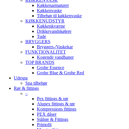
KØKKENVASK
Køkkenarmaturer
Køkkenvaske
Tilbehør til køkkenvaske
KØKKENUDSTYR
Køkkenkværne
Drikkevandskølere
Tude
BRYGGERS
Bryggers-/Vaskekar
FUNKTIONALITET
Kogende vandhaner
TOP BRANDS
Grohe Essence
Grohe Blue & Grohe Red
Udespa
Spa tilbehør
Rør & fittings
–
Pex fittings & rør
Alupex fittings & rør
Kompressions fittings
PEX dåser
Stålrør & Fittings
Primofit