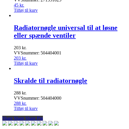
45
kr.
Tilføj til kurv
Radiatornøgle universal til at løsne
eller spænde ventiler
203
kr.
VVSnummer: 504404001
203
kr.
Tilføj til kurv
Skralde til radiatornøgle
288
kr.
VVSnummer: 504404000
288
kr.
Tilføj til kurv
Share
Share
Share
Share
Pin