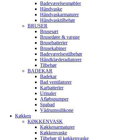
Badeværelsesmøbler
Håndvaske
Håndvaskarmaturer
Håndvasktilbehør
BRUSER
Brusesæt
Brusedøre & vægge
Brusebatterier
Brusekabiner
Badeværelsestilbehør
Håndklæderadiatorer
Tilbehør
BADEKAR
Badekar
Bad ventilatorer
Karbatterier
Urinaler
Afløbspumper
Spabad
Vådrumssilikone
Køkken
KØKKENVASK
Køkkenarmaturer
Køkkenvaske
Tilbehør til køkkenvaske