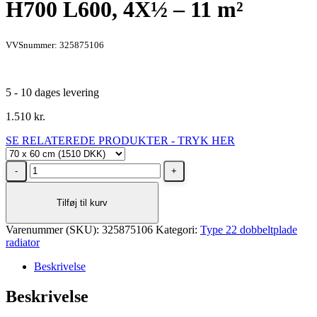
H700 L600, 4X½ – 11 m²
VVSnummer: 325875106
5 - 10 dages levering
1.510
kr.
SE RELATEREDE PRODUKTER - TRYK HER
Stelrad
Unite
Type
Tilføj til kurv
22
radiator
Varenummer (SKU):
H700
325875106
Kategori:
Type 22 dobbeltplade
radiator
L600,
4X½
Beskrivelse
-
11
Beskrivelse
m²
antal