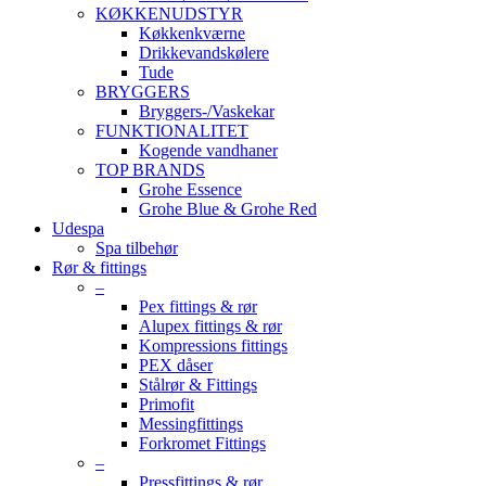
KØKKENUDSTYR
Køkkenkværne
Drikkevandskølere
Tude
BRYGGERS
Bryggers-/Vaskekar
FUNKTIONALITET
Kogende vandhaner
TOP BRANDS
Grohe Essence
Grohe Blue & Grohe Red
Udespa
Spa tilbehør
Rør & fittings
–
Pex fittings & rør
Alupex fittings & rør
Kompressions fittings
PEX dåser
Stålrør & Fittings
Primofit
Messingfittings
Forkromet Fittings
–
Pressfittings & rør