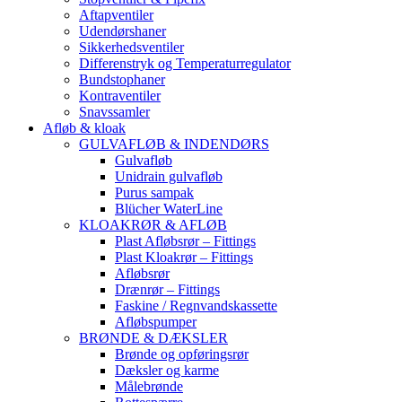
Aftapventiler
Udendørshaner
Sikkerhedsventiler
Differenstryk og Temperaturregulator
Bundstophaner
Kontraventiler
Snavssamler
Afløb & kloak
GULVAFLØB & INDENDØRS
Gulvafløb
Unidrain gulvafløb
Purus sampak
Blücher WaterLine
KLOAKRØR & AFLØB
Plast Afløbsrør – Fittings
Plast Kloakrør – Fittings
Afløbsrør
Drænrør – Fittings
Faskine / Regnvandskassette
Afløbspumper
BRØNDE & DÆKSLER
Brønde og opføringsrør
Dæksler og karme
Målebrønde