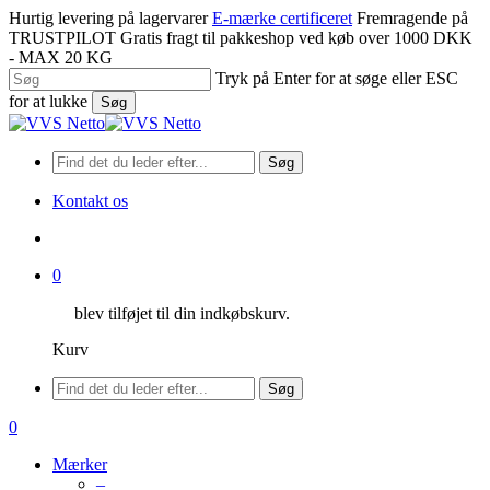
Spring
Hurtig levering på lagervarer
E-mærke certificeret
Fremragende på
til
TRUSTPILOT
Gratis fragt til pakkeshop ved køb over 1000 DKK
hovedindhold
- MAX 20 KG
Tryk på Enter for at søge eller ESC
for at lukke
Søg
Luk
søgning
Søg
Kontakt os
søge
0
blev tilføjet til din indkøbskurv.
Kurv
Menu
Søg
søge
0
Menu
Mærker
–