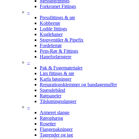
Messingfittings
Forkromet Fittings
–
Pressfittings & rør
Kobberrør
Lodde fittings
Kuglehaner
Stopventiler & Pipefix
Fordelerrør
Pem-Rør & Fittings
Haneforlængere
–
Pak & Fugematerialer
Lim fittings & rør
Karfa bøsninger
Reparationsklemmer og bandagemuffer
Spændebånd
Rørpaneler
Tilslutningsslanger
–
Armeret slange
Rørophæng
Rosetter
Flangepakninger
Tagrender og tag