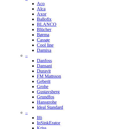
Aco
Alca
Axor
Ballofix
BLANCO
Blücher
Børma
Cassøe
Cool line
Damixa
–
Danfoss
Dansani
Duravit
FM Mattsson
Geberit
Grohe
Gustavsberg
Grundfos
Hansgrohe
Ideal Standard
–
Ifö
InSinkErator
Kriss