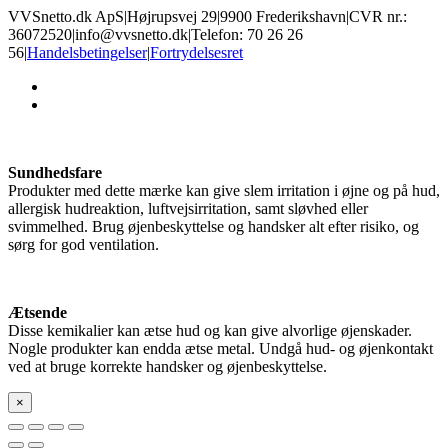
VVSnetto.dk ApS
|
Højrupsvej 29
|
9900 Frederikshavn
|
CVR nr.:
36072520
|
info@vvsnetto.dk
|
Telefon: 70 26 26
56
|
Handelsbetingelser
|
Fortrydelsesret
facebook
youtube
Sundhedsfare
Produkter med dette mærke kan give slem irritation i øjne og på hud,
allergisk hudreaktion, luftvejsirritation, samt sløvhed eller
svimmelhed. Brug øjenbeskyttelse og handsker alt efter risiko, og
sørg for god ventilation.
Ætsende
Disse kemikalier kan ætse hud og kan give alvorlige øjenskader.
Nogle produkter kan endda ætse metal. Undgå hud- og øjenkontakt
ved at bruge korrekte handsker og øjenbeskyttelse.
×