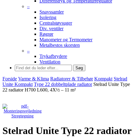
Differenstryk og Temperaturregulator
–
Snavssamler
Isolering
Centralstøvsuger
Div. ventiler
Røgrør
Manometer og Termometer
Metalbestos skorsten
–
Trykafbrydere
Ventilation
Søg
Forside
Varme & Klima
Radiatorer & Tilbehør
Kompakt
Stelrad
Unite Kompakt
Type 22 dobbeltplade radiator
Stelrad Unite Type
22 radiator H700 L600, 4X½ – 11 m²
Stregtegning
Stelrad Unite Type 22 radiator