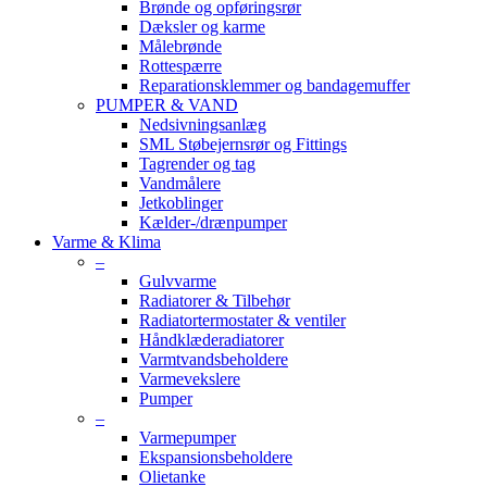
Brønde og opføringsrør
Dæksler og karme
Målebrønde
Rottespærre
Reparationsklemmer og bandagemuffer
PUMPER & VAND
Nedsivningsanlæg
SML Støbejernsrør og Fittings
Tagrender og tag
Vandmålere
Jetkoblinger
Kælder-/drænpumper
Varme & Klima
–
Gulvvarme
Radiatorer & Tilbehør
Radiatortermostater & ventiler
Håndklæderadiatorer
Varmtvandsbeholdere
Varmevekslere
Pumper
–
Varmepumper
Ekspansionsbeholdere
Olietanke