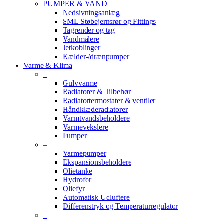
PUMPER & VAND
Nedsivningsanlæg
SML Støbejernsrør og Fittings
Tagrender og tag
Vandmålere
Jetkoblinger
Kælder-/drænpumper
Varme & Klima
–
Gulvvarme
Radiatorer & Tilbehør
Radiatortermostater & ventiler
Håndklæderadiatorer
Varmtvandsbeholdere
Varmevekslere
Pumper
–
Varmepumper
Ekspansionsbeholdere
Olietanke
Hydrofor
Oliefyr
Automatisk Udluftere
Differenstryk og Temperaturregulator
–