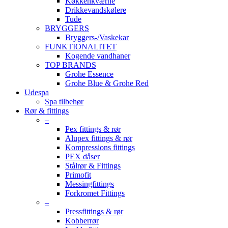
Køkkenkværne
Drikkevandskølere
Tude
BRYGGERS
Bryggers-/Vaskekar
FUNKTIONALITET
Kogende vandhaner
TOP BRANDS
Grohe Essence
Grohe Blue & Grohe Red
Udespa
Spa tilbehør
Rør & fittings
–
Pex fittings & rør
Alupex fittings & rør
Kompressions fittings
PEX dåser
Stålrør & Fittings
Primofit
Messingfittings
Forkromet Fittings
–
Pressfittings & rør
Kobberrør