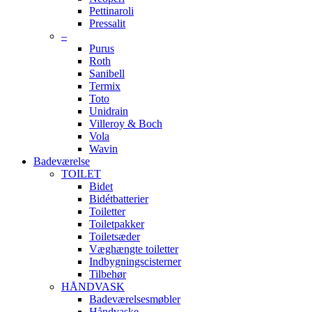
Pettinaroli
Pressalit
–
Purus
Roth
Sanibell
Termix
Toto
Unidrain
Villeroy & Boch
Vola
Wavin
Badeværelse
TOILET
Bidet
Bidétbatterier
Toiletter
Toiletpakker
Toiletsæder
Væghængte toiletter
Indbygningscisterner
Tilbehør
HÅNDVASK
Badeværelsesmøbler
Håndvaske