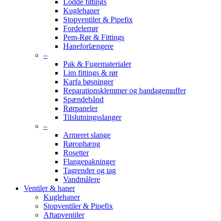
Lodde fittings
Kuglehaner
Stopventiler & Pipefix
Fordelerrør
Pem-Rør & Fittings
Haneforlængere
–
Pak & Fugematerialer
Lim fittings & rør
Karfa bøsninger
Reparationsklemmer og bandagemuffer
Spændebånd
Rørpaneler
Tilslutningsslanger
–
Armeret slange
Rørophæng
Rosetter
Flangepakninger
Tagrender og tag
Vandmålere
Ventiler & haner
Kuglehaner
Stopventiler & Pipefix
Aftapventiler