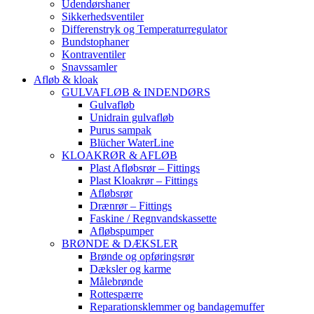
Udendørshaner
Sikkerhedsventiler
Differenstryk og Temperaturregulator
Bundstophaner
Kontraventiler
Snavssamler
Afløb & kloak
GULVAFLØB & INDENDØRS
Gulvafløb
Unidrain gulvafløb
Purus sampak
Blücher WaterLine
KLOAKRØR & AFLØB
Plast Afløbsrør – Fittings
Plast Kloakrør – Fittings
Afløbsrør
Drænrør – Fittings
Faskine / Regnvandskassette
Afløbspumper
BRØNDE & DÆKSLER
Brønde og opføringsrør
Dæksler og karme
Målebrønde
Rottespærre
Reparationsklemmer og bandagemuffer