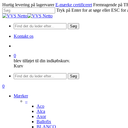
Spring
Hurtig levering på lagervarer
E-mærke certificeret
Fremragende på
til
Tryk på Enter for at søge eller ESC for 
hovedindhold
Luk
søgning
Søg
Kontakt os
søge
0
blev tilføjet til din indkøbskurv.
Kurv
Menu
Søg
søge
0
Menu
Mærker
–
Aco
Alca
Axor
Ballofix
BLANCO