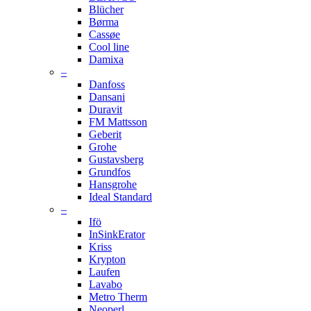
Blücher
Børma
Cassøe
Cool line
Damixa
–
Danfoss
Dansani
Duravit
FM Mattsson
Geberit
Grohe
Gustavsberg
Grundfos
Hansgrohe
Ideal Standard
–
Ifö
InSinkErator
Kriss
Krypton
Laufen
Lavabo
Metro Therm
Neoperl