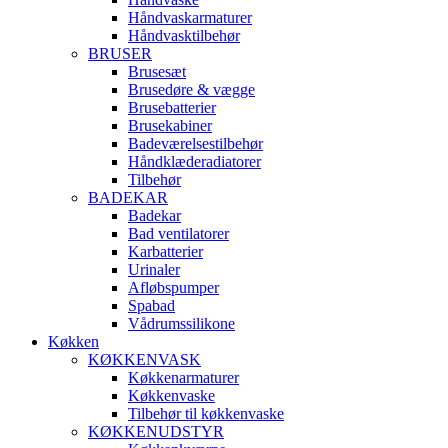
Håndvaskarmaturer
Håndvasktilbehør
BRUSER
Brusesæt
Brusedøre & vægge
Brusebatterier
Brusekabiner
Badeværelsestilbehør
Håndklæderadiatorer
Tilbehør
BADEKAR
Badekar
Bad ventilatorer
Karbatterier
Urinaler
Afløbspumper
Spabad
Vådrumssilikone
Køkken
KØKKENVASK
Køkkenarmaturer
Køkkenvaske
Tilbehør til køkkenvaske
KØKKENUDSTYR