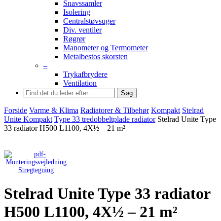
Snavssamler
Isolering
Centralstøvsuger
Div. ventiler
Røgrør
Manometer og Termometer
Metalbestos skorsten
–
Trykafbrydere
Ventilation
Søg
Forside
Varme & Klima
Radiatorer & Tilbehør
Kompakt
Stelrad
Unite Kompakt
Type 33 tredobbeltplade radiator
Stelrad Unite Type
33 radiator H500 L1100, 4X½ – 21 m²
Stregtegning
Stelrad Unite Type 33 radiator
H500 L1100, 4X½ – 21 m²