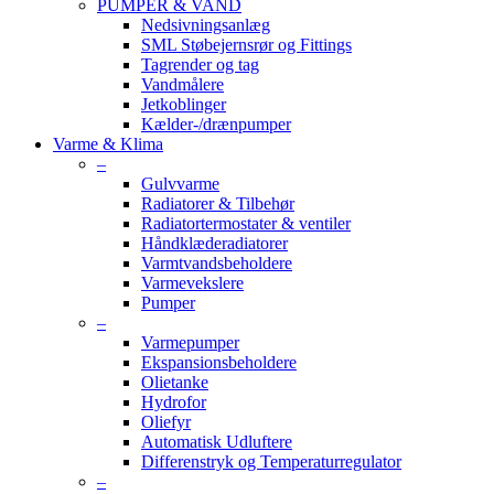
PUMPER & VAND
Nedsivningsanlæg
SML Støbejernsrør og Fittings
Tagrender og tag
Vandmålere
Jetkoblinger
Kælder-/drænpumper
Varme & Klima
–
Gulvvarme
Radiatorer & Tilbehør
Radiatortermostater & ventiler
Håndklæderadiatorer
Varmtvandsbeholdere
Varmevekslere
Pumper
–
Varmepumper
Ekspansionsbeholdere
Olietanke
Hydrofor
Oliefyr
Automatisk Udluftere
Differenstryk og Temperaturregulator
–