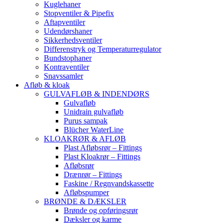
Kuglehaner
Stopventiler & Pipefix
Aftapventiler
Udendørshaner
Sikkerhedsventiler
Differenstryk og Temperaturregulator
Bundstophaner
Kontraventiler
Snavssamler
Afløb & kloak
GULVAFLØB & INDENDØRS
Gulvafløb
Unidrain gulvafløb
Purus sampak
Blücher WaterLine
KLOAKRØR & AFLØB
Plast Afløbsrør – Fittings
Plast Kloakrør – Fittings
Afløbsrør
Drænrør – Fittings
Faskine / Regnvandskassette
Afløbspumper
BRØNDE & DÆKSLER
Brønde og opføringsrør
Dæksler og karme