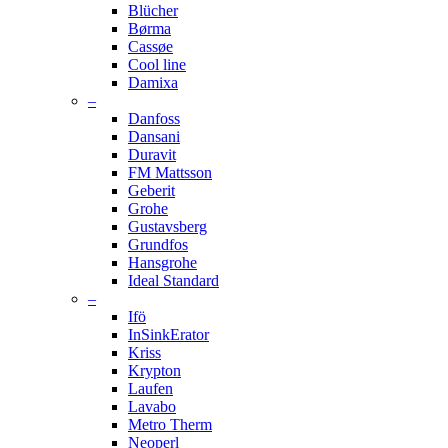
Blücher
Børma
Cassøe
Cool line
Damixa
–
Danfoss
Dansani
Duravit
FM Mattsson
Geberit
Grohe
Gustavsberg
Grundfos
Hansgrohe
Ideal Standard
–
Ifö
InSinkErator
Kriss
Krypton
Laufen
Lavabo
Metro Therm
Neoperl