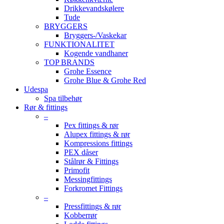
Drikkevandskølere
Tude
BRYGGERS
Bryggers-/Vaskekar
FUNKTIONALITET
Kogende vandhaner
TOP BRANDS
Grohe Essence
Grohe Blue & Grohe Red
Udespa
Spa tilbehør
Rør & fittings
–
Pex fittings & rør
Alupex fittings & rør
Kompressions fittings
PEX dåser
Stålrør & Fittings
Primofit
Messingfittings
Forkromet Fittings
–
Pressfittings & rør
Kobberrør