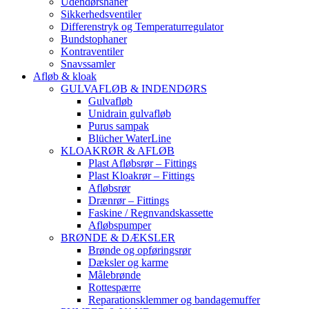
Udendørshaner
Sikkerhedsventiler
Differenstryk og Temperaturregulator
Bundstophaner
Kontraventiler
Snavssamler
Afløb & kloak
GULVAFLØB & INDENDØRS
Gulvafløb
Unidrain gulvafløb
Purus sampak
Blücher WaterLine
KLOAKRØR & AFLØB
Plast Afløbsrør – Fittings
Plast Kloakrør – Fittings
Afløbsrør
Drænrør – Fittings
Faskine / Regnvandskassette
Afløbspumper
BRØNDE & DÆKSLER
Brønde og opføringsrør
Dæksler og karme
Målebrønde
Rottespærre
Reparationsklemmer og bandagemuffer