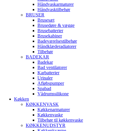
Håndvaskarmaturer
Håndvasktilbehør
BRUSER
Brusesæt
Brusedøre & vægge
Brusebatterier
Brusekabiner
Badeværelsestilbehør
Håndklæderadiatorer
Tilbehør
BADEKAR
Badekar
Bad ventilatorer
Karbatterier
Urinaler
Afløbspumper
Spabad
Vådrumssilikone
Køkken
KØKKENVASK
Køkkenarmaturer
Køkkenvaske
Tilbehør til køkkenvaske
KØKKENUDSTYR
Køkkenkværne