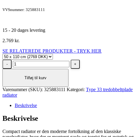
VVSnummer: 325883111
15 - 20 dages levering
2.769
kr.
SE RELATEREDE PRODUKTER - TRYK HER
Stelrad
Unite
Type
Tilføj til kurv
33
radiator
Varenummer (SKU):
H500
325883111
Kategori:
Type 33 tredobbeltplade
radiator
L1100,
4X½
Beskrivelse
-
21
Beskrivelse
m²
antal
Compact radiator er den moderne fortolkning af den klassiske
panelradiator, hvor der er monteret gavle og toprist for et æstetisk og