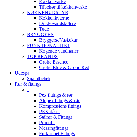
Køkkenvaske
Tilbehør til køkkenvaske
KØKKENUDSTYR
Køkkenkværne
Drikkevandskølere
Tude
BRYGGERS
Bryggers-/Vaskekar
FUNKTIONALITET
Kogende vandhaner
TOP BRANDS
Grohe Essence
Grohe Blue & Grohe Red
Udespa
Spa tilbehør
Rør & fittings
–
Pex fittings & rør
Alupex fittings & rør
Kompressions fittings
PEX dåser
Stålrør & Fittings
Primofit
Messingfittings
Forkromet Fittings