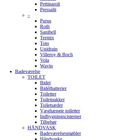
Pettinaroli
Pressalit
–
Purus
Roth
Sanibell
Termix
Toto
Unidrain
Villeroy & Boch
Vola
Wavin
Badeværelse
TOILET
Bidet
Bidétbatterier
Toiletter
Toiletpakker
Toiletsæder
Væghængte toiletter
Indbygningscisterner
Tilbehør
HÅNDVASK
Badeværelsesmøbler
Håndvaske