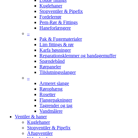
Lodde fittings
Kuglehaner
Stopventiler & Pipefix
Fordelerrør
Pem-Rør & Fittings
Haneforlængere
–
Pak & Fugematerialer
Lim fittings & rør
Karfa bøsninger
Reparationsklemmer og bandagemuffer
Spændebånd
Rørpaneler
Tilslutningsslanger
–
Armeret slange
Rørophæng
Rosetter
Flangepakninger
Tagrender og tag
Vandmålere
Ventiler & haner
Kuglehaner
Stopventiler & Pipefix
Aftapventiler