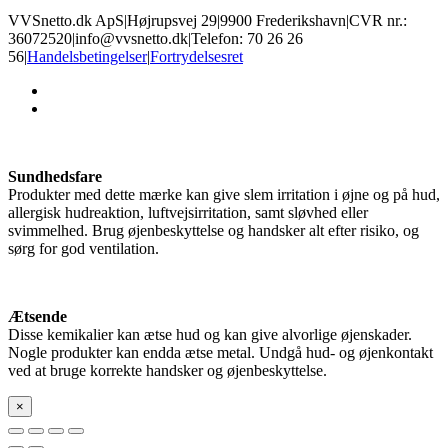
VVSnetto.dk ApS
|
Højrupsvej 29
|
9900 Frederikshavn
|
CVR nr.:
36072520
|
info@vvsnetto.dk
|
Telefon: 70 26 26
56
|
Handelsbetingelser
|
Fortrydelsesret
facebook
youtube
Sundhedsfare
Produkter med dette mærke kan give slem irritation i øjne og på hud,
allergisk hudreaktion, luftvejsirritation, samt sløvhed eller
svimmelhed. Brug øjenbeskyttelse og handsker alt efter risiko, og
sørg for god ventilation.
Ætsende
Disse kemikalier kan ætse hud og kan give alvorlige øjenskader.
Nogle produkter kan endda ætse metal. Undgå hud- og øjenkontakt
ved at bruge korrekte handsker og øjenbeskyttelse.
×