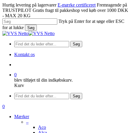
Spring
Hurtig levering på lagervarer
E-mærke certificeret
Fremragende på
til
TRUSTPILOT
Gratis fragt til pakkeshop ved køb over 1000 DKK
hovedindhold
- MAX 20 KG
Tryk på Enter for at søge eller ESC
for at lukke
Søg
Luk
søgning
Søg
Kontakt os
søge
0
blev tilføjet til din indkøbskurv.
Kurv
Menu
Søg
søge
0
Menu
Mærker
–
Aco
Alca