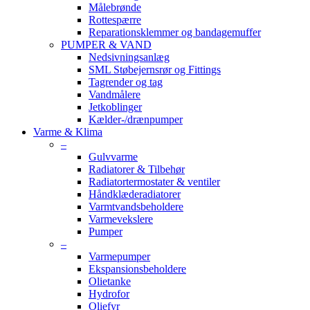
Målebrønde
Rottespærre
Reparationsklemmer og bandagemuffer
PUMPER & VAND
Nedsivningsanlæg
SML Støbejernsrør og Fittings
Tagrender og tag
Vandmålere
Jetkoblinger
Kælder-/drænpumper
Varme & Klima
–
Gulvvarme
Radiatorer & Tilbehør
Radiatortermostater & ventiler
Håndklæderadiatorer
Varmtvandsbeholdere
Varmevekslere
Pumper
–
Varmepumper
Ekspansionsbeholdere
Olietanke
Hydrofor
Oliefyr