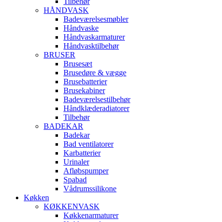
Tilbehør
HÅNDVASK
Badeværelsesmøbler
Håndvaske
Håndvaskarmaturer
Håndvasktilbehør
BRUSER
Brusesæt
Brusedøre & vægge
Brusebatterier
Brusekabiner
Badeværelsestilbehør
Håndklæderadiatorer
Tilbehør
BADEKAR
Badekar
Bad ventilatorer
Karbatterier
Urinaler
Afløbspumper
Spabad
Vådrumssilikone
Køkken
KØKKENVASK
Køkkenarmaturer