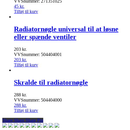
VVSnummer: 271351025
45
kr.
Tilføj til kurv
Radiatornøgle universal til at løsne
eller spænde ventiler
203
kr.
VVSnummer: 504404001
203
kr.
Tilføj til kurv
Skralde til radiatornøgle
288
kr.
VVSnummer: 504404000
288
kr.
Tilføj til kurv
Share
Share
Share
Share
Pin