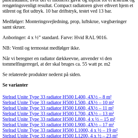
rengøringsvenligt resultat. Compact radiatoren giver ethvert hjem et
stilrent og flot udtryk. 10 bar driftstryk, testet ved 13 bar.
Medfølger: Monteringsvejledning, prop, luftskrue, vægbæringer
samt skruer.
Anboringer: 4 x ½” standard. Farve: Hvid RAL 9016.
NB: Ventil og termostat medfølger ikke.
Når vi beregner en radiator dækkeevne, anvender vi den
tommelfingerregel, at der skal bruges ca. 55 watt pr. m2
Se relaterede produkter nederst på siden.
Se varianter
Stelrad Unite Type 33 radiator H500 L400, 4X½ – 8 m²
Stelrad Unite Type 33 radiator H500 L500, 4X½ – 10 m²
Stelrad Unite Type 33 radiator H500 L600, 4X½ – 11 m²
Stelrad Unite Type 33 radiator H500 L700, 4X½ – 13 m²
Stelrad Unite Type 33 radiator H500 L800, 4 x ½ – 15 m²
Stelrad Unite Type 33 radiator H500 L900, 4X½ – 17 m²
Stelrad Unite Type 33 radiator H500 L1000, 4 x ½ – 19 m²
Stelrad Unite Type 33 radiator H500 L1200, 4 x ½ – 23 m²