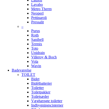
Laufen
Lavabo
Metro Therm
Neoperl
Pettinaroli
Pressalit
–
Purus
Roth
Sanibell
Termix
Toto
Unidrain
Villeroy & Boch
Vola
Wavin
Badeværelse
TOILET
Bidet
Bidétbatterier
Toiletter
Toiletpakker
Toiletsæder
Væghængte toiletter
Indbygningscisterner