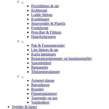
–
Pressfittings & rør
Kobberrør
Lodde fittings
Kuglehaner
Stopventiler & Pipefix
Fordelerrør
Pem-Rør & Fittings
Haneforlængere
–
Pak & Fugematerialer
Lim fittings & rør
Karfa bøsninger
Reparationsklemmer og bandagemuffer
Spændebånd
Rørpaneler
Tilslutningsslanger
–
Armeret slange
Rørophæng
Rosetter
Flangepakninger
Tagrender og tag
Vandmålere
Ventiler & haner