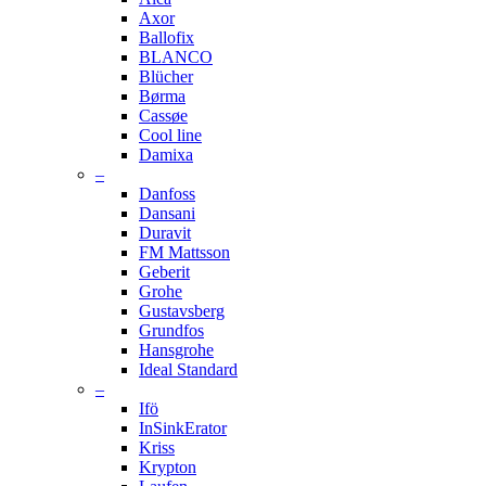
Axor
Ballofix
BLANCO
Blücher
Børma
Cassøe
Cool line
Damixa
–
Danfoss
Dansani
Duravit
FM Mattsson
Geberit
Grohe
Gustavsberg
Grundfos
Hansgrohe
Ideal Standard
–
Ifö
InSinkErator
Kriss
Krypton