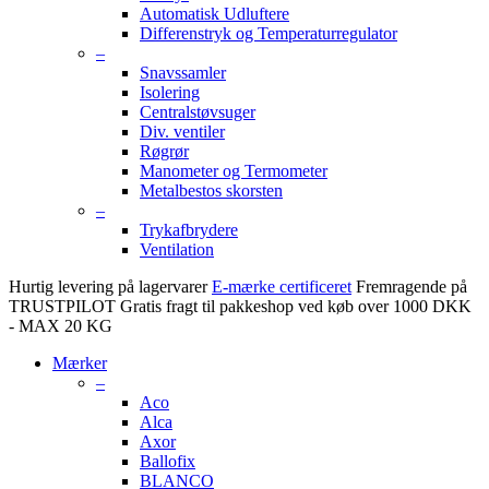
Automatisk Udluftere
Differenstryk og Temperaturregulator
–
Snavssamler
Isolering
Centralstøvsuger
Div. ventiler
Røgrør
Manometer og Termometer
Metalbestos skorsten
–
Trykafbrydere
Ventilation
Hurtig levering på lagervarer
E-mærke certificeret
Fremragende på
TRUSTPILOT
Gratis fragt til pakkeshop ved køb over 1000 DKK
- MAX 20 KG
Mærker
–
Aco
Alca
Axor
Ballofix
BLANCO