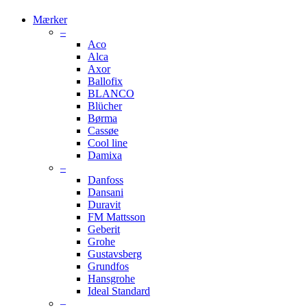
Mærker
–
Aco
Alca
Axor
Ballofix
BLANCO
Blücher
Børma
Cassøe
Cool line
Damixa
–
Danfoss
Dansani
Duravit
FM Mattsson
Geberit
Grohe
Gustavsberg
Grundfos
Hansgrohe
Ideal Standard
–