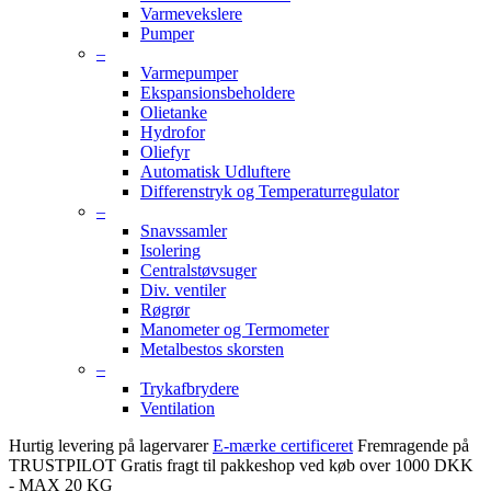
Varmevekslere
Pumper
–
Varmepumper
Ekspansionsbeholdere
Olietanke
Hydrofor
Oliefyr
Automatisk Udluftere
Differenstryk og Temperaturregulator
–
Snavssamler
Isolering
Centralstøvsuger
Div. ventiler
Røgrør
Manometer og Termometer
Metalbestos skorsten
–
Trykafbrydere
Ventilation
Hurtig levering på lagervarer
E-mærke certificeret
Fremragende på
TRUSTPILOT
Gratis fragt til pakkeshop ved køb over 1000 DKK
- MAX 20 KG