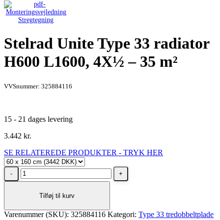
Stregtegning
Stelrad Unite Type 33 radiator
H600 L1600, 4X½ – 35 m²
VVSnummer: 325884116
15 - 21 dages levering
3.442
kr.
SE RELATEREDE PRODUKTER - TRYK HER
Stelrad
Unite
Type
Tilføj til kurv
33
radiator
Varenummer (SKU):
H600
325884116
Kategori:
Type 33 tredobbeltplade