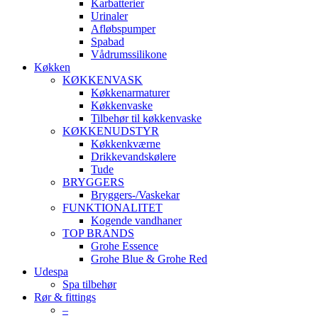
Karbatterier
Urinaler
Afløbspumper
Spabad
Vådrumssilikone
Køkken
KØKKENVASK
Køkkenarmaturer
Køkkenvaske
Tilbehør til køkkenvaske
KØKKENUDSTYR
Køkkenkværne
Drikkevandskølere
Tude
BRYGGERS
Bryggers-/Vaskekar
FUNKTIONALITET
Kogende vandhaner
TOP BRANDS
Grohe Essence
Grohe Blue & Grohe Red
Udespa
Spa tilbehør
Rør & fittings
–