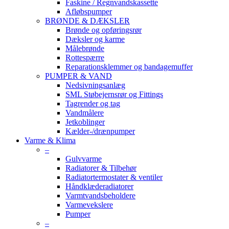
Faskine / Regnvandskassette
Afløbspumper
BRØNDE & DÆKSLER
Brønde og opføringsrør
Dæksler og karme
Målebrønde
Rottespærre
Reparationsklemmer og bandagemuffer
PUMPER & VAND
Nedsivningsanlæg
SML Støbejernsrør og Fittings
Tagrender og tag
Vandmålere
Jetkoblinger
Kælder-/drænpumper
Varme & Klima
–
Gulvvarme
Radiatorer & Tilbehør
Radiatortermostater & ventiler
Håndklæderadiatorer
Varmtvandsbeholdere
Varmevekslere
Pumper
–