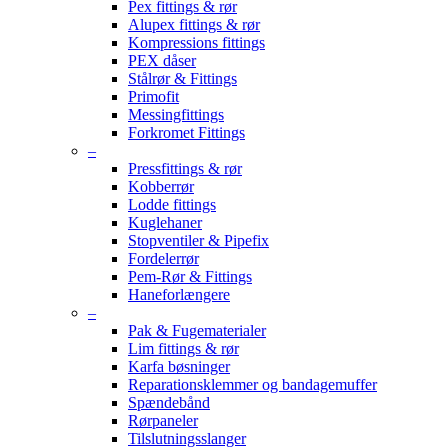
Pex fittings & rør
Alupex fittings & rør
Kompressions fittings
PEX dåser
Stålrør & Fittings
Primofit
Messingfittings
Forkromet Fittings
–
Pressfittings & rør
Kobberrør
Lodde fittings
Kuglehaner
Stopventiler & Pipefix
Fordelerrør
Pem-Rør & Fittings
Haneforlængere
–
Pak & Fugematerialer
Lim fittings & rør
Karfa bøsninger
Reparationsklemmer og bandagemuffer
Spændebånd
Rørpaneler
Tilslutningsslanger