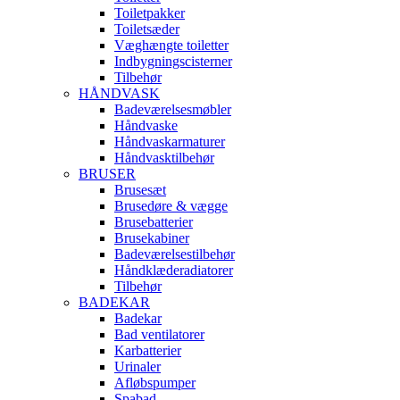
Toiletpakker
Toiletsæder
Væghængte toiletter
Indbygningscisterner
Tilbehør
HÅNDVASK
Badeværelsesmøbler
Håndvaske
Håndvaskarmaturer
Håndvasktilbehør
BRUSER
Brusesæt
Brusedøre & vægge
Brusebatterier
Brusekabiner
Badeværelsestilbehør
Håndklæderadiatorer
Tilbehør
BADEKAR
Badekar
Bad ventilatorer
Karbatterier
Urinaler
Afløbspumper
Spabad