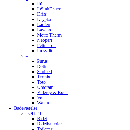
Ifö
InSinkErator
Kriss
Krypton
Laufen
Lavabo
Metro Therm
Neoperl
Pettinaroli
Pressalit
–
Purus
Roth
Sanibell
Termix
Toto
Unidrain
Villeroy & Boch
Vola
Wavin
Badeværelse
TOILET
Bidet
Bidétbatterier
Toiletter