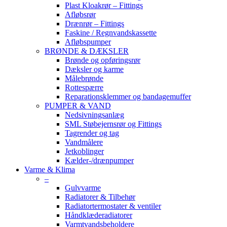
Plast Kloakrør – Fittings
Afløbsrør
Drænrør – Fittings
Faskine / Regnvandskassette
Afløbspumper
BRØNDE & DÆKSLER
Brønde og opføringsrør
Dæksler og karme
Målebrønde
Rottespærre
Reparationsklemmer og bandagemuffer
PUMPER & VAND
Nedsivningsanlæg
SML Støbejernsrør og Fittings
Tagrender og tag
Vandmålere
Jetkoblinger
Kælder-/drænpumper
Varme & Klima
–
Gulvvarme
Radiatorer & Tilbehør
Radiatortermostater & ventiler
Håndklæderadiatorer
Varmtvandsbeholdere