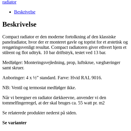
radiator
L1600,
4X½
Beskrivelse
-
35
Beskrivelse
m²
antal
Compact radiator er den moderne fortolkning af den klassiske
panelradiator, hvor der er monteret gavle og toprist for et æstetisk og
rengøringsvenligt resultat. Compact radiatoren giver ethvert hjem et
stilrent og flot udtryk. 10 bar driftstryk, testet ved 13 bar.
Medfølger: Monteringsvejledning, prop, luftskrue, vægbæringer
samt skruer.
Anboringer: 4 x ½” standard. Farve: Hvid RAL 9016.
NB: Ventil og termostat medfølger ikke.
Når vi beregner en radiator dækkeevne, anvender vi den
tommelfingerregel, at der skal bruges ca. 55 watt pr. m2
Se relaterede produkter nederst på siden.
Se varianter