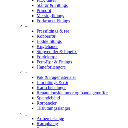
PEX dåser
Stålrør & Fittings
Primofit
Messingfittings
Forkromet Fittings
–
Pressfittings & rør
Kobberrør
Lodde fittings
Kuglehaner
Stopventiler & Pipefix
Fordelerrør
Pem-Rør & Fittings
Haneforlængere
–
Pak & Fugematerialer
Lim fittings & rør
Karfa bøsninger
Reparationsklemmer og bandagemuffer
Spændebånd
Rørpaneler
Tilslutningsslanger
–
Armeret slange
Rørophæng