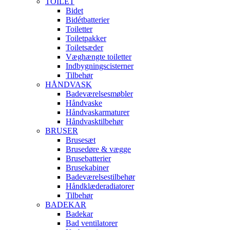
TOILET
Bidet
Bidétbatterier
Toiletter
Toiletpakker
Toiletsæder
Væghængte toiletter
Indbygningscisterner
Tilbehør
HÅNDVASK
Badeværelsesmøbler
Håndvaske
Håndvaskarmaturer
Håndvasktilbehør
BRUSER
Brusesæt
Brusedøre & vægge
Brusebatterier
Brusekabiner
Badeværelsestilbehør
Håndklæderadiatorer
Tilbehør
BADEKAR
Badekar
Bad ventilatorer