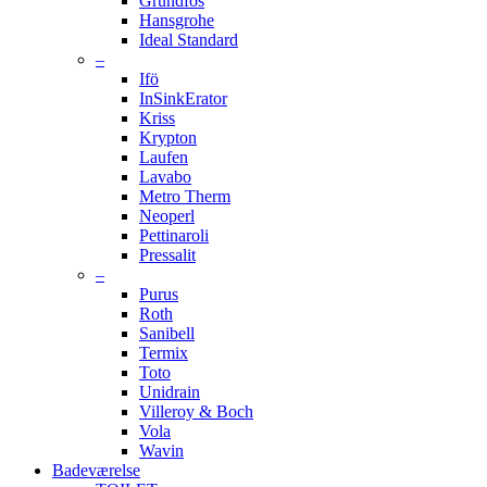
Grundfos
Hansgrohe
Ideal Standard
–
Ifö
InSinkErator
Kriss
Krypton
Laufen
Lavabo
Metro Therm
Neoperl
Pettinaroli
Pressalit
–
Purus
Roth
Sanibell
Termix
Toto
Unidrain
Villeroy & Boch
Vola
Wavin
Badeværelse