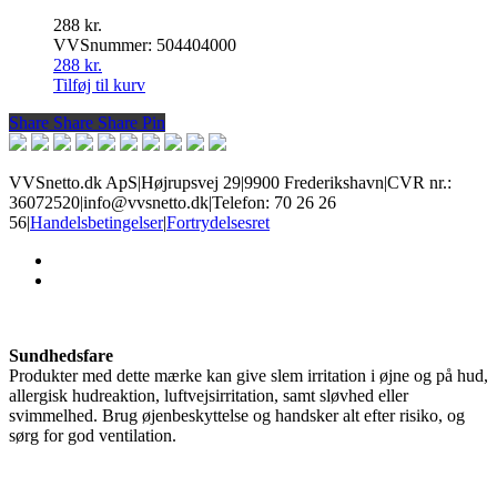
288
kr.
VVSnummer: 504404000
288
kr.
Tilføj til kurv
Share
Share
Share
Share
Pin
VVSnetto.dk ApS
|
Højrupsvej 29
|
9900 Frederikshavn
|
CVR nr.:
36072520
|
info@vvsnetto.dk
|
Telefon: 70 26 26
56
|
Handelsbetingelser
|
Fortrydelsesret
facebook
youtube
Sundhedsfare
Produkter med dette mærke kan give slem irritation i øjne og på hud,
allergisk hudreaktion, luftvejsirritation, samt sløvhed eller
svimmelhed. Brug øjenbeskyttelse og handsker alt efter risiko, og
sørg for god ventilation.