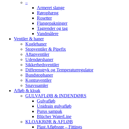
–
Armeret slange
Rørophæng
Rosetter
Flangepakninger
Tagrender og tag
Vandmålere
Ventiler & haner
Kuglehaner
Stopventiler & Pipefix
Aftapventiler
Udendørshaner
Sikkerhedsventiler
Differenstryk og Temperaturregulator
Bundstophaner
Kontraventiler
Snavssamler
Afløb & kloak
GULVAFLØB & INDENDØRS
Gulvafløb
Unidrain gulvafløb
Purus sampak
Blücher WaterLine
KLOAKRØR & AFLØB
Plast Afløbsrør – Fittings