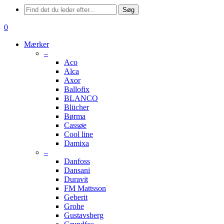
Menu
Søg
søge
0
Menu
Mærker
–
Aco
Alca
Axor
Ballofix
BLANCO
Blücher
Børma
Cassøe
Cool line
Damixa
–
Danfoss
Dansani
Duravit
FM Mattsson
Geberit
Grohe
Gustavsberg