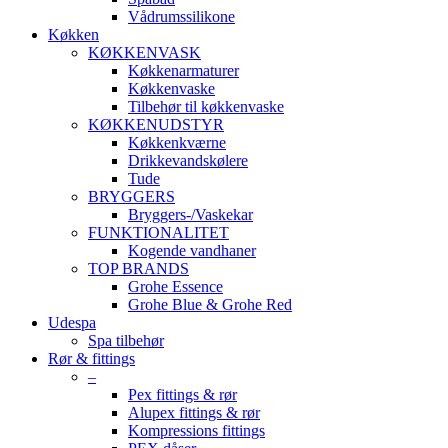
Vådrumssilikone
Køkken
KØKKENVASK
Køkkenarmaturer
Køkkenvaske
Tilbehør til køkkenvaske
KØKKENUDSTYR
Køkkenkværne
Drikkevandskølere
Tude
BRYGGERS
Bryggers-/Vaskekar
FUNKTIONALITET
Kogende vandhaner
TOP BRANDS
Grohe Essence
Grohe Blue & Grohe Red
Udespa
Spa tilbehør
Rør & fittings
–
Pex fittings & rør
Alupex fittings & rør
Kompressions fittings