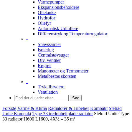
Varmepumper
Ekspansionsbeholdere
Olietanke
Hydrofor
Oliefyr
Automatisk Udluftere
Differenstryk og Temperaturregulator
–
Snavssamler
Isolering
Centralstøvsuger
Div. ventiler
Røgrør
Manometer og Termometer
Metalbestos skorsten
–
Trykafbrydere
Ventilation
Søg
Forside
Varme & Klima
Radiatorer & Tilbehør
Kompakt
Stelrad
Unite Kompakt
Type 33 tredobbeltplade radiator
Stelrad Unite Type
33 radiator H600 L1600, 4X½ – 35 m²