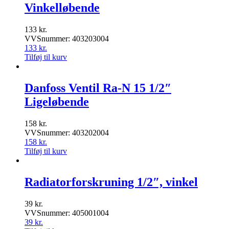
Vinkelløbende
133
kr.
VVSnummer: 403203004
133
kr.
Tilføj til kurv
Danfoss Ventil Ra-N 15 1/2″
Ligeløbende
158
kr.
VVSnummer: 403202004
158
kr.
Tilføj til kurv
Radiatorforskruning 1/2″, vinkel
39
kr.
VVSnummer: 405001004
39
kr.