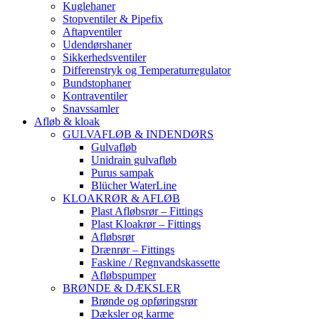
Kuglehaner
Stopventiler & Pipefix
Aftapventiler
Udendørshaner
Sikkerhedsventiler
Differenstryk og Temperaturregulator
Bundstophaner
Kontraventiler
Snavssamler
Afløb & kloak
GULVAFLØB & INDENDØRS
Gulvafløb
Unidrain gulvafløb
Purus sampak
Blücher WaterLine
KLOAKRØR & AFLØB
Plast Afløbsrør – Fittings
Plast Kloakrør – Fittings
Afløbsrør
Drænrør – Fittings
Faskine / Regnvandskassette
Afløbspumper
BRØNDE & DÆKSLER
Brønde og opføringsrør
Dæksler og karme