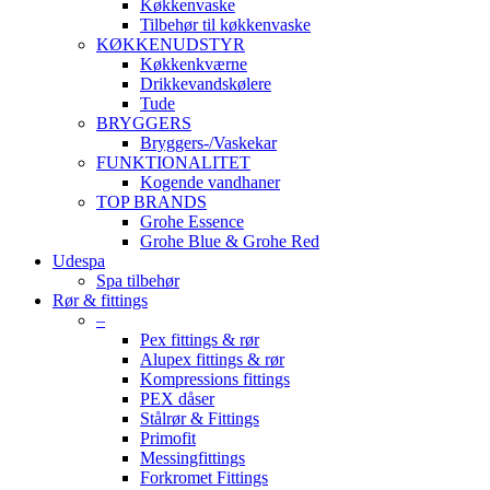
Køkkenvaske
Tilbehør til køkkenvaske
KØKKENUDSTYR
Køkkenkværne
Drikkevandskølere
Tude
BRYGGERS
Bryggers-/Vaskekar
FUNKTIONALITET
Kogende vandhaner
TOP BRANDS
Grohe Essence
Grohe Blue & Grohe Red
Udespa
Spa tilbehør
Rør & fittings
–
Pex fittings & rør
Alupex fittings & rør
Kompressions fittings
PEX dåser
Stålrør & Fittings
Primofit
Messingfittings
Forkromet Fittings