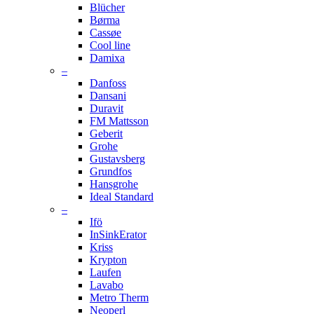
Blücher
Børma
Cassøe
Cool line
Damixa
–
Danfoss
Dansani
Duravit
FM Mattsson
Geberit
Grohe
Gustavsberg
Grundfos
Hansgrohe
Ideal Standard
–
Ifö
InSinkErator
Kriss
Krypton
Laufen
Lavabo
Metro Therm
Neoperl