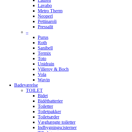
Laufen
Lavabo
Metro Therm
Neoperl
Pettinaroli
Pressalit
–
Purus
Roth
Sanibell
Termix
Toto
Unidrain
Villeroy & Boch
Vola
Wavin
Badeværelse
TOILET
Bidet
Bidétbatterier
Toiletter
Toiletpakker
Toiletsæder
Væghængte toiletter
Indbygningscisterner