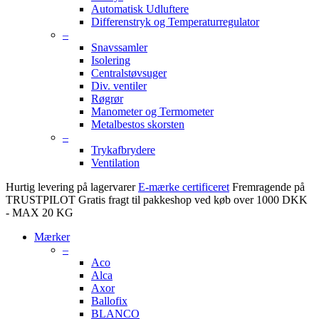
Automatisk Udluftere
Differenstryk og Temperaturregulator
–
Snavssamler
Isolering
Centralstøvsuger
Div. ventiler
Røgrør
Manometer og Termometer
Metalbestos skorsten
–
Trykafbrydere
Ventilation
Hurtig levering på lagervarer
E-mærke certificeret
Fremragende på
TRUSTPILOT
Gratis fragt til pakkeshop ved køb over 1000 DKK
- MAX 20 KG
Mærker
–
Aco
Alca
Axor
Ballofix
BLANCO