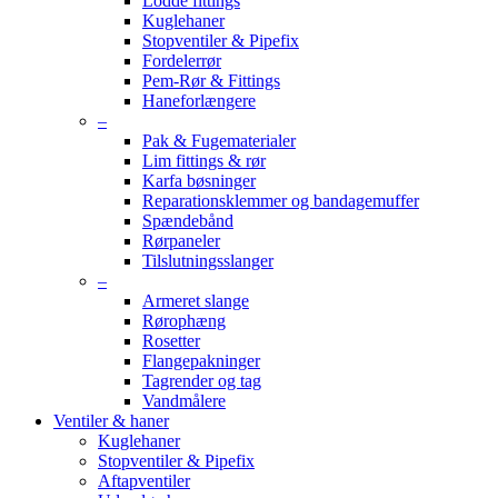
Lodde fittings
Kuglehaner
Stopventiler & Pipefix
Fordelerrør
Pem-Rør & Fittings
Haneforlængere
–
Pak & Fugematerialer
Lim fittings & rør
Karfa bøsninger
Reparationsklemmer og bandagemuffer
Spændebånd
Rørpaneler
Tilslutningsslanger
–
Armeret slange
Rørophæng
Rosetter
Flangepakninger
Tagrender og tag
Vandmålere
Ventiler & haner
Kuglehaner
Stopventiler & Pipefix
Aftapventiler