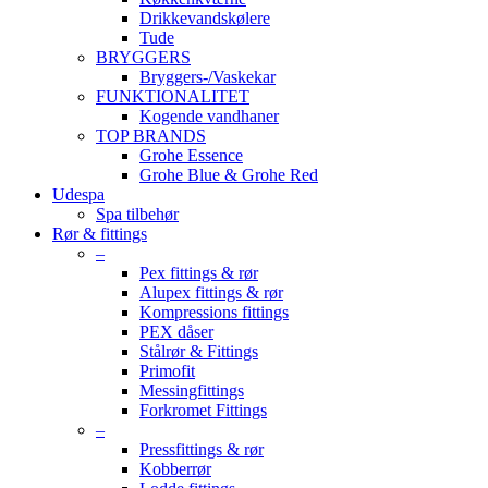
Drikkevandskølere
Tude
BRYGGERS
Bryggers-/Vaskekar
FUNKTIONALITET
Kogende vandhaner
TOP BRANDS
Grohe Essence
Grohe Blue & Grohe Red
Udespa
Spa tilbehør
Rør & fittings
–
Pex fittings & rør
Alupex fittings & rør
Kompressions fittings
PEX dåser
Stålrør & Fittings
Primofit
Messingfittings
Forkromet Fittings
–
Pressfittings & rør
Kobberrør