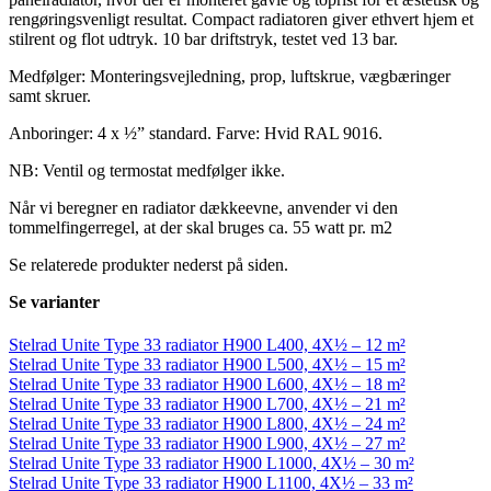
rengøringsvenligt resultat. Compact radiatoren giver ethvert hjem et
stilrent og flot udtryk. 10 bar driftstryk, testet ved 13 bar.
Medfølger: Monteringsvejledning, prop, luftskrue, vægbæringer
samt skruer.
Anboringer: 4 x ½” standard. Farve: Hvid RAL 9016.
NB: Ventil og termostat medfølger ikke.
Når vi beregner en radiator dækkeevne, anvender vi den
tommelfingerregel, at der skal bruges ca. 55 watt pr. m2
Se relaterede produkter nederst på siden.
Se varianter
Stelrad Unite Type 33 radiator H900 L400, 4X½ – 12 m²
Stelrad Unite Type 33 radiator H900 L500, 4X½ – 15 m²
Stelrad Unite Type 33 radiator H900 L600, 4X½ – 18 m²
Stelrad Unite Type 33 radiator H900 L700, 4X½ – 21 m²
Stelrad Unite Type 33 radiator H900 L800, 4X½ – 24 m²
Stelrad Unite Type 33 radiator H900 L900, 4X½ – 27 m²
Stelrad Unite Type 33 radiator H900 L1000, 4X½ – 30 m²
Stelrad Unite Type 33 radiator H900 L1100, 4X½ – 33 m²