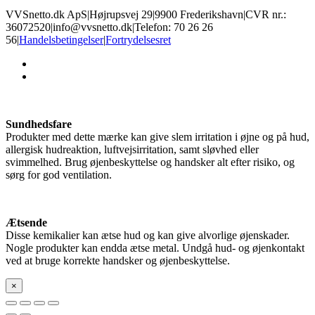
VVSnetto.dk ApS
|
Højrupsvej 29
|
9900 Frederikshavn
|
CVR nr.:
36072520
|
info@vvsnetto.dk
|
Telefon: 70 26 26
56
|
Handelsbetingelser
|
Fortrydelsesret
facebook
youtube
Sundhedsfare
Produkter med dette mærke kan give slem irritation i øjne og på hud,
allergisk hudreaktion, luftvejsirritation, samt sløvhed eller
svimmelhed. Brug øjenbeskyttelse og handsker alt efter risiko, og
sørg for god ventilation.
Ætsende
Disse kemikalier kan ætse hud og kan give alvorlige øjenskader.
Nogle produkter kan endda ætse metal. Undgå hud- og øjenkontakt
ved at bruge korrekte handsker og øjenbeskyttelse.
×