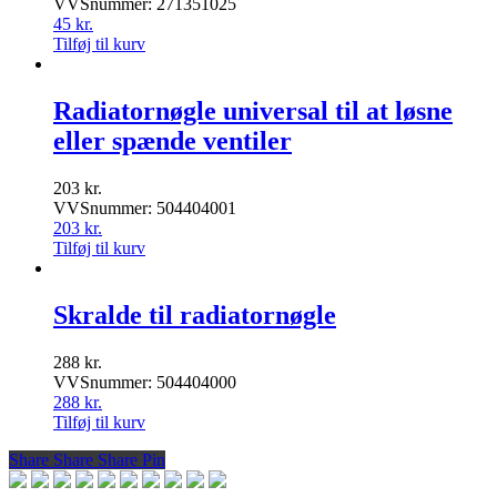
VVSnummer: 271351025
45
kr.
Tilføj til kurv
Radiatornøgle universal til at løsne
eller spænde ventiler
203
kr.
VVSnummer: 504404001
203
kr.
Tilføj til kurv
Skralde til radiatornøgle
288
kr.
VVSnummer: 504404000
288
kr.
Tilføj til kurv
Share
Share
Share
Share
Pin