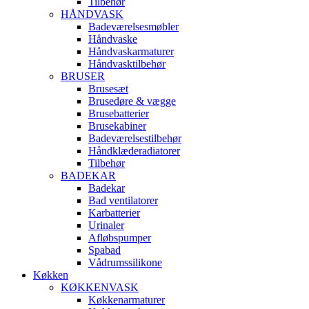
Tilbehør
HÅNDVASK
Badeværelsesmøbler
Håndvaske
Håndvaskarmaturer
Håndvasktilbehør
BRUSER
Brusesæt
Brusedøre & vægge
Brusebatterier
Brusekabiner
Badeværelsestilbehør
Håndklæderadiatorer
Tilbehør
BADEKAR
Badekar
Bad ventilatorer
Karbatterier
Urinaler
Afløbspumper
Spabad
Vådrumssilikone
Køkken
KØKKENVASK
Køkkenarmaturer