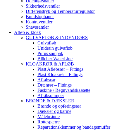
Udendørshaner
Sikkerhedsventiler
Differenstryk og Temperaturregulator
Bundstophaner
Kontraventiler
Snavssamler
Afløb & kloak
GULVAFLØB & INDENDØRS
Gulvafløb
Unidrain gulvafløb
Purus sampak
Blücher WaterLine
KLOAKRØR & AFLØB
Plast Afløbsrør – Fittings
Plast Kloakrør – Fittings
Afløbsrør
Drænrør – Fittings
Faskine / Regnvandskassette
Afløbspumper
BRØNDE & DÆKSLER
Brønde og opføringsrør
Dæksler og karme
Målebrønde
Rottespærre
Reparationsklemmer og bandagemuffer