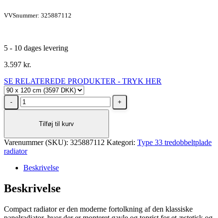
VVSnummer: 325887112
5 - 10 dages levering
3.597
kr.
SE RELATEREDE PRODUKTER - TRYK HER
Stelrad
Unite
Type
Tilføj til kurv
33
radiator
Varenummer (SKU):
H900
325887112
Kategori:
Type 33 tredobbeltplade
radiator
L1200,
4X½
Beskrivelse
-
36
Beskrivelse
m²
antal
Compact radiator er den moderne fortolkning af den klassiske
panelradiator, hvor der er monteret gavle og toprist for et æstetisk og