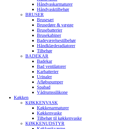
Håndvaskarmaturer
Håndvasktilbehør
BRUSER
Brusesæt
Brusedøre & vægge
Brusebatterier
Brusekabiner
Badeværelsestilbehør
Håndklæderadiatorer
Tilbehør
BADEKAR
Badekar
Bad ventilatorer
Karbatterier
Urinaler
Afløbspumper
Spabad
Vådrumssilikone
Køkken
KØKKENVASK
Køkkenarmaturer
Køkkenvaske
Tilbehør til køkkenvaske
KØKKENUDSTYR
Køkkenkværne