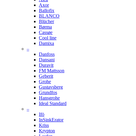
Axor
Ballofix
BLANCO
Blücher
Børma
Cassøe
Cool line
Damixa
–
Danfoss
Dansani
Duravit
FM Mattsson
Geberit
Grohe
Gustavsberg
Grundfos
Hansgrohe
Ideal Standard
–
Ifö
InSinkErator
Kriss
Krypton