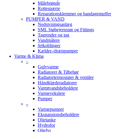
Målebrønde
Rottespærre
Reparationsklemmer og bandagemuffer
PUMPER & VAND
Nedsivningsanlæg
SML Støbejernsrør og Fittings
Tagrender og tag
Vandmålere
Jetkoblinger
Kælder-/drænpumper
Varme & Klima
–
Gulvvarme
Radiatorer & Tilbehør
Radiatortermostater & ventiler
Håndklæderadiatorer
Varmtvandsbeholdere
Varmevekslere
Pumper
–
Varmepumper
Ekspansionsbeholdere
Olietanke
Hydrofor
Oliefyr