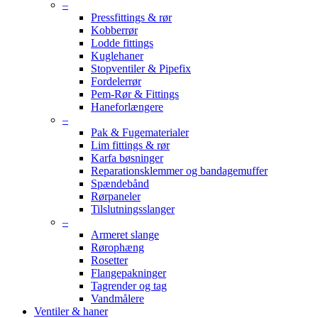
–
Pressfittings & rør
Kobberrør
Lodde fittings
Kuglehaner
Stopventiler & Pipefix
Fordelerrør
Pem-Rør & Fittings
Haneforlængere
–
Pak & Fugematerialer
Lim fittings & rør
Karfa bøsninger
Reparationsklemmer og bandagemuffer
Spændebånd
Rørpaneler
Tilslutningsslanger
–
Armeret slange
Rørophæng
Rosetter
Flangepakninger
Tagrender og tag
Vandmålere
Ventiler & haner