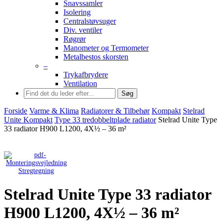
Snavssamler
Isolering
Centralstøvsuger
Div. ventiler
Røgrør
Manometer og Termometer
Metalbestos skorsten
–
Trykafbrydere
Ventilation
Søg
Forside
Varme & Klima
Radiatorer & Tilbehør
Kompakt
Stelrad
Unite Kompakt
Type 33 tredobbeltplade radiator
Stelrad Unite Type
33 radiator H900 L1200, 4X½ – 36 m²
Stregtegning
Stelrad Unite Type 33 radiator
H900 L1200, 4X½ – 36 m²