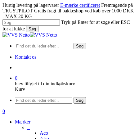
Spring
Hurtig levering på lagervarer
E-mærke certificeret
Fremragende på
til
TRUSTPILOT
Gratis fragt til pakkeshop ved køb over 1000 DKK
hovedindhold
- MAX 20 KG
Tryk på Enter for at søge eller ESC
for at lukke
Søg
Luk
søgning
Søg
Kontakt os
søge
0
blev tilføjet til din indkøbskurv.
Kurv
Menu
Søg
søge
0
Menu
Mærker
–
Aco
Alca