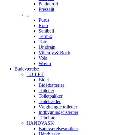
Pettinaroli
Pressalit
–
Purus
Roth
Sanibell
Termix
Toto
Unidrain
Villeroy & Boch
Vola
Wavin
Badeværelse
TOILET
Bidet
Bidétbatterier
Toiletter
Toiletpakker
Toiletsæder
Væghængte toiletter
Indbygningscisterner
Tilbehør
HÅNDVASK
Badeværelsesmøbler
Håndvaske