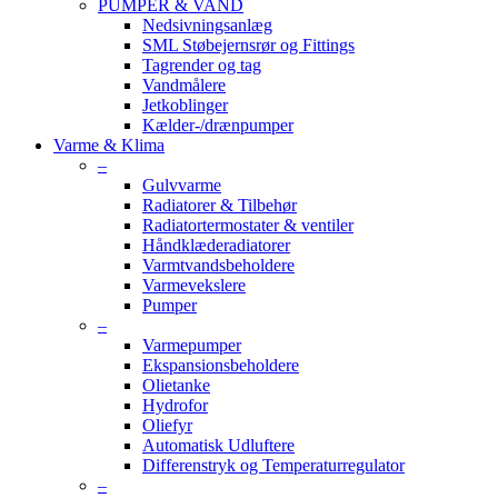
PUMPER & VAND
Nedsivningsanlæg
SML Støbejernsrør og Fittings
Tagrender og tag
Vandmålere
Jetkoblinger
Kælder-/drænpumper
Varme & Klima
–
Gulvvarme
Radiatorer & Tilbehør
Radiatortermostater & ventiler
Håndklæderadiatorer
Varmtvandsbeholdere
Varmevekslere
Pumper
–
Varmepumper
Ekspansionsbeholdere
Olietanke
Hydrofor
Oliefyr
Automatisk Udluftere
Differenstryk og Temperaturregulator
–