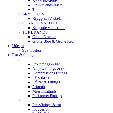
Køkkenkværne
Drikkevandskølere
Tude
BRYGGERS
Bryggers-/Vaskekar
FUNKTIONALITET
Kogende vandhaner
TOP BRANDS
Grohe Essence
Grohe Blue & Grohe Red
Udespa
Spa tilbehør
Rør & fittings
–
Pex fittings & rør
Alupex fittings & rør
Kompressions fittings
PEX dåser
Stålrør & Fittings
Primofit
Messingfittings
Forkromet Fittings
–
Pressfittings & rør
Kobberrør