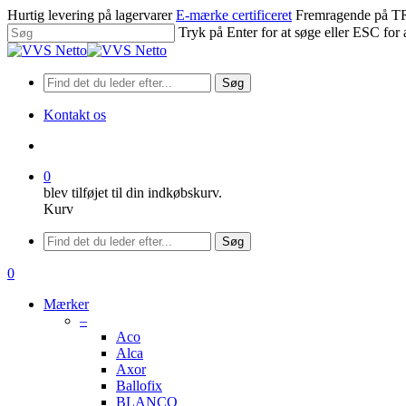
Spring
Hurtig levering på lagervarer
E-mærke certificeret
Fremragende på
til
Tryk på Enter for at søge eller ESC for 
hovedindhold
Luk
søgning
Søg
Kontakt os
søge
0
blev tilføjet til din indkøbskurv.
Kurv
Menu
Søg
søge
0
Menu
Mærker
–
Aco
Alca
Axor
Ballofix
BLANCO