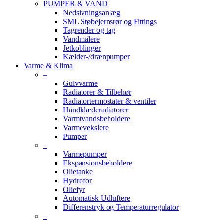
PUMPER & VAND
Nedsivningsanlæg
SML Støbejernsrør og Fittings
Tagrender og tag
Vandmålere
Jetkoblinger
Kælder-/drænpumper
Varme & Klima
–
Gulvvarme
Radiatorer & Tilbehør
Radiatortermostater & ventiler
Håndklæderadiatorer
Varmtvandsbeholdere
Varmevekslere
Pumper
–
Varmepumper
Ekspansionsbeholdere
Olietanke
Hydrofor
Oliefyr
Automatisk Udluftere
Differenstryk og Temperaturregulator
–