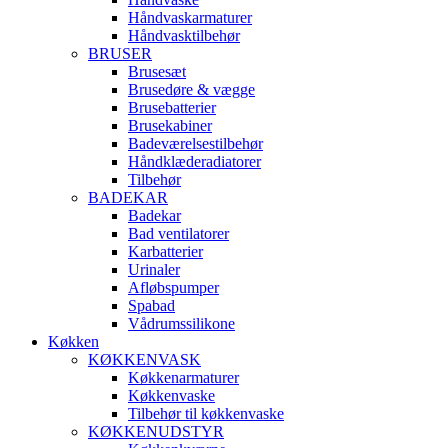
Håndvaskarmaturer
Håndvasktilbehør
BRUSER
Brusesæt
Brusedøre & vægge
Brusebatterier
Brusekabiner
Badeværelsestilbehør
Håndklæderadiatorer
Tilbehør
BADEKAR
Badekar
Bad ventilatorer
Karbatterier
Urinaler
Afløbspumper
Spabad
Vådrumssilikone
Køkken
KØKKENVASK
Køkkenarmaturer
Køkkenvaske
Tilbehør til køkkenvaske
KØKKENUDSTYR