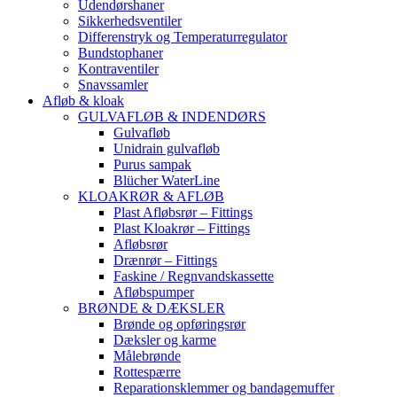
Udendørshaner
Sikkerhedsventiler
Differenstryk og Temperaturregulator
Bundstophaner
Kontraventiler
Snavssamler
Afløb & kloak
GULVAFLØB & INDENDØRS
Gulvafløb
Unidrain gulvafløb
Purus sampak
Blücher WaterLine
KLOAKRØR & AFLØB
Plast Afløbsrør – Fittings
Plast Kloakrør – Fittings
Afløbsrør
Drænrør – Fittings
Faskine / Regnvandskassette
Afløbspumper
BRØNDE & DÆKSLER
Brønde og opføringsrør
Dæksler og karme
Målebrønde
Rottespærre
Reparationsklemmer og bandagemuffer