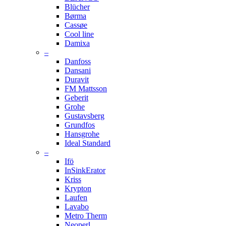
Blücher
Børma
Cassøe
Cool line
Damixa
–
Danfoss
Dansani
Duravit
FM Mattsson
Geberit
Grohe
Gustavsberg
Grundfos
Hansgrohe
Ideal Standard
–
Ifö
InSinkErator
Kriss
Krypton
Laufen
Lavabo
Metro Therm
Neoperl