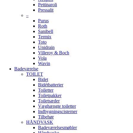
Pettinaroli
Pressalit
–
Purus
Roth
Sanibell
Termix
Toto
Unidrain
Villeroy & Boch
Vola
Wavin
Badeværelse
TOILET
Bidet
Bidétbatterier
Toiletter
Toiletpakker
Toiletsæder
Væghængte toiletter
Indbygningscisterner
Tilbehør
HÅNDVASK
Badeværelsesmøbler
Håndvaske