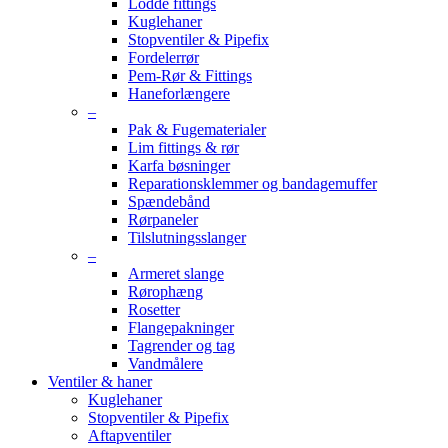
Lodde fittings
Kuglehaner
Stopventiler & Pipefix
Fordelerrør
Pem-Rør & Fittings
Haneforlængere
–
Pak & Fugematerialer
Lim fittings & rør
Karfa bøsninger
Reparationsklemmer og bandagemuffer
Spændebånd
Rørpaneler
Tilslutningsslanger
–
Armeret slange
Rørophæng
Rosetter
Flangepakninger
Tagrender og tag
Vandmålere
Ventiler & haner
Kuglehaner
Stopventiler & Pipefix
Aftapventiler