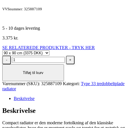
VVSnummer: 325887109
5 - 10 dages levering
3.375
kr.
SE RELATEREDE PRODUKTER - TRYK HER
Stelrad
Unite
Type
Tilføj til kurv
33
radiator
Varenummer (SKU):
H900
325887109
Kategori:
Type 33 tredobbeltplade
radiator
L900,
4X½
Beskrivelse
-
27
Beskrivelse
m²
antal
Compact radiator er den moderne fortolkning af den klassiske
panelradiator, hvor der er monteret gavle og toprist for et æstetisk og