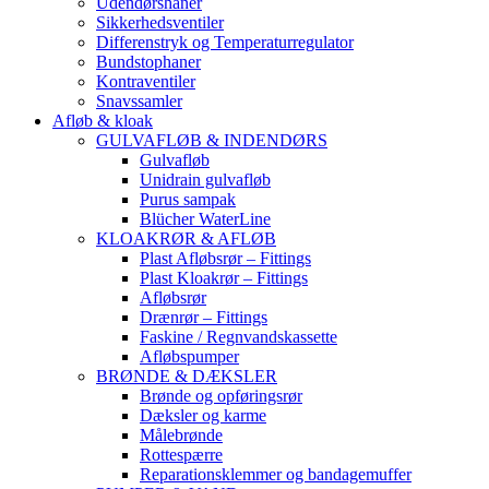
Udendørshaner
Sikkerhedsventiler
Differenstryk og Temperaturregulator
Bundstophaner
Kontraventiler
Snavssamler
Afløb & kloak
GULVAFLØB & INDENDØRS
Gulvafløb
Unidrain gulvafløb
Purus sampak
Blücher WaterLine
KLOAKRØR & AFLØB
Plast Afløbsrør – Fittings
Plast Kloakrør – Fittings
Afløbsrør
Drænrør – Fittings
Faskine / Regnvandskassette
Afløbspumper
BRØNDE & DÆKSLER
Brønde og opføringsrør
Dæksler og karme
Målebrønde
Rottespærre
Reparationsklemmer og bandagemuffer