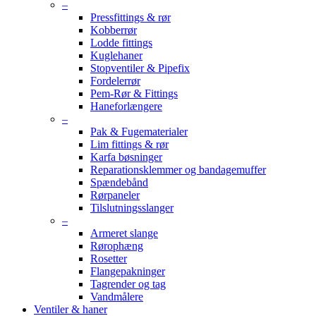
–
Pressfittings & rør
Kobberrør
Lodde fittings
Kuglehaner
Stopventiler & Pipefix
Fordelerrør
Pem-Rør & Fittings
Haneforlængere
–
Pak & Fugematerialer
Lim fittings & rør
Karfa bøsninger
Reparationsklemmer og bandagemuffer
Spændebånd
Rørpaneler
Tilslutningsslanger
–
Armeret slange
Rørophæng
Rosetter
Flangepakninger
Tagrender og tag
Vandmålere
Ventiler & haner