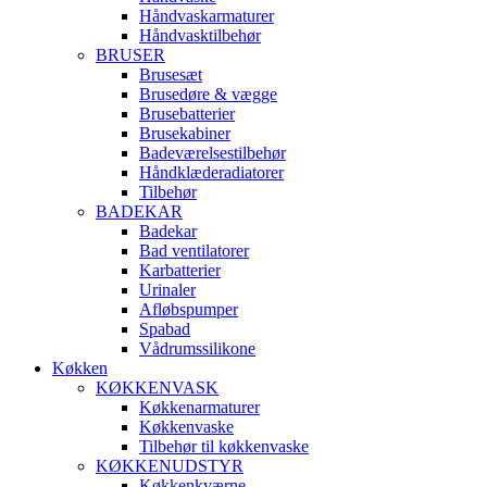
Håndvaskarmaturer
Håndvasktilbehør
BRUSER
Brusesæt
Brusedøre & vægge
Brusebatterier
Brusekabiner
Badeværelsestilbehør
Håndklæderadiatorer
Tilbehør
BADEKAR
Badekar
Bad ventilatorer
Karbatterier
Urinaler
Afløbspumper
Spabad
Vådrumssilikone
Køkken
KØKKENVASK
Køkkenarmaturer
Køkkenvaske
Tilbehør til køkkenvaske
KØKKENUDSTYR
Køkkenkværne