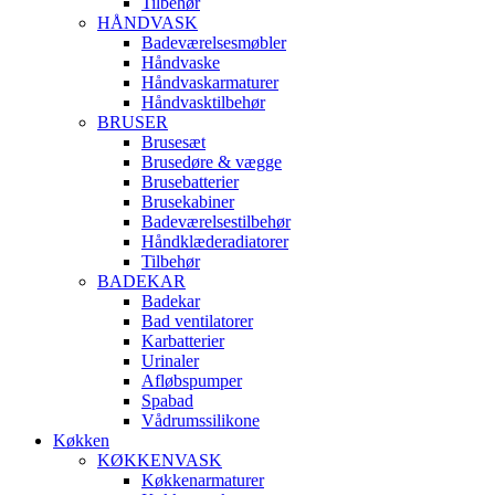
Tilbehør
HÅNDVASK
Badeværelsesmøbler
Håndvaske
Håndvaskarmaturer
Håndvasktilbehør
BRUSER
Brusesæt
Brusedøre & vægge
Brusebatterier
Brusekabiner
Badeværelsestilbehør
Håndklæderadiatorer
Tilbehør
BADEKAR
Badekar
Bad ventilatorer
Karbatterier
Urinaler
Afløbspumper
Spabad
Vådrumssilikone
Køkken
KØKKENVASK
Køkkenarmaturer