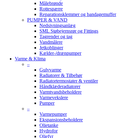
Målebrønde
Rottespærre
Reparationsklemmer og bandagemuffer
PUMPER & VAND
Nedsivningsanlæg
SML Støbejernsrør og Fittings
Tagrender og tag
Vandmålere
Jetkoblinger
Kælder-/drænpumper
Varme & Klima
–
Gulvvarme
Radiatorer & Tilbehør
Radiatortermostater & ventiler
Håndklæderadiatorer
Varmtvandsbeholdere
Varmevekslere
Pumper
–
Varmepumper
Ekspansionsbeholdere
Olietanke
Hydrofor
Oliefyr