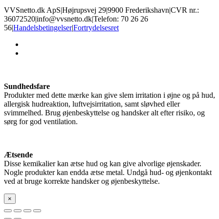
VVSnetto.dk ApS
|
Højrupsvej 29
|
9900 Frederikshavn
|
CVR nr.:
36072520
|
info@vvsnetto.dk
|
Telefon: 70 26 26
56
|
Handelsbetingelser
|
Fortrydelsesret
facebook
youtube
Sundhedsfare
Produkter med dette mærke kan give slem irritation i øjne og på hud,
allergisk hudreaktion, luftvejsirritation, samt sløvhed eller
svimmelhed. Brug øjenbeskyttelse og handsker alt efter risiko, og
sørg for god ventilation.
Ætsende
Disse kemikalier kan ætse hud og kan give alvorlige øjenskader.
Nogle produkter kan endda ætse metal. Undgå hud- og øjenkontakt
ved at bruge korrekte handsker og øjenbeskyttelse.
×