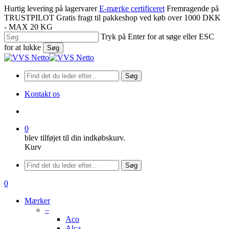
Spring
Hurtig levering på lagervarer
E-mærke certificeret
Fremragende på
til
TRUSTPILOT
Gratis fragt til pakkeshop ved køb over 1000 DKK
hovedindhold
- MAX 20 KG
Tryk på Enter for at søge eller ESC
for at lukke
Søg
Luk
søgning
Søg
Kontakt os
søge
0
blev tilføjet til din indkøbskurv.
Kurv
Menu
Søg
søge
0
Menu
Mærker
–
Aco
Alca