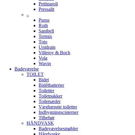
Pettinaroli
Pressalit
–
Purus
Roth
Sanibell
Termix
Toto
Unidrain
Villeroy & Boch
Vola
Wavin
Badeværelse
TOILET
Bidet
Bidétbatterier
Toiletter
Toiletpakker
Toiletsæder
Væghængte toiletter
Indbygningscisterner
Tilbehør
HÅNDVASK
Badeværelsesmøbler
Håndvaske