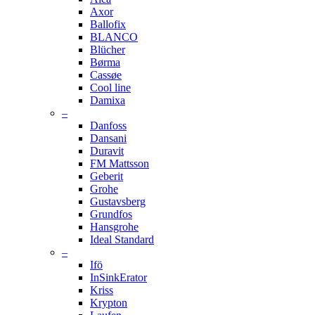
Axor
Ballofix
BLANCO
Blücher
Børma
Cassøe
Cool line
Damixa
–
Danfoss
Dansani
Duravit
FM Mattsson
Geberit
Grohe
Gustavsberg
Grundfos
Hansgrohe
Ideal Standard
–
Ifö
InSinkErator
Kriss
Krypton