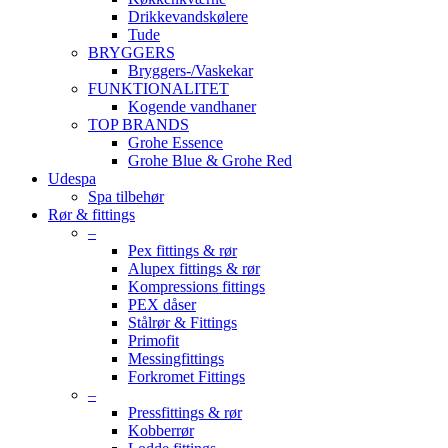
Drikkevandskølere
Tude
BRYGGERS
Bryggers-/Vaskekar
FUNKTIONALITET
Kogende vandhaner
TOP BRANDS
Grohe Essence
Grohe Blue & Grohe Red
Udespa
Spa tilbehør
Rør & fittings
–
Pex fittings & rør
Alupex fittings & rør
Kompressions fittings
PEX dåser
Stålrør & Fittings
Primofit
Messingfittings
Forkromet Fittings
–
Pressfittings & rør
Kobberrør