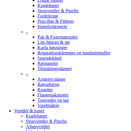
Lodde fittings
Kuglehaner
Stopventiler & Pipefix
Fordelerrør
Pem-Rør & Fittings
Haneforlængere
–
Pak & Fugematerialer
Lim fittings & rør
Karfa bøsninger
Reparationsklemmer og bandagemuffer
Spændebånd
Rørpaneler
Tilslutningsslanger
–
Armeret slange
Rørophæng
Rosetter
Flangepakninger
Tagrender og tag
Vandmålere
Ventiler & haner
Kuglehaner
Stopventiler & Pipefix
Aftapventiler