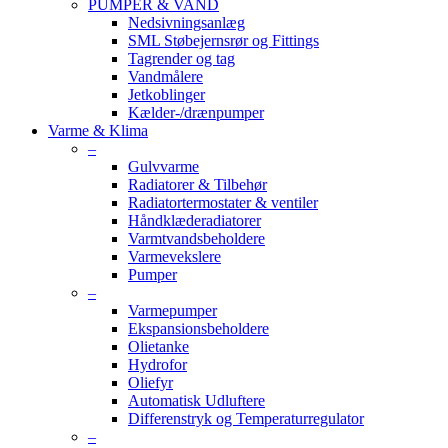
PUMPER & VAND
Nedsivningsanlæg
SML Støbejernsrør og Fittings
Tagrender og tag
Vandmålere
Jetkoblinger
Kælder-/drænpumper
Varme & Klima
–
Gulvvarme
Radiatorer & Tilbehør
Radiatortermostater & ventiler
Håndklæderadiatorer
Varmtvandsbeholdere
Varmevekslere
Pumper
–
Varmepumper
Ekspansionsbeholdere
Olietanke
Hydrofor
Oliefyr
Automatisk Udluftere
Differenstryk og Temperaturregulator
–