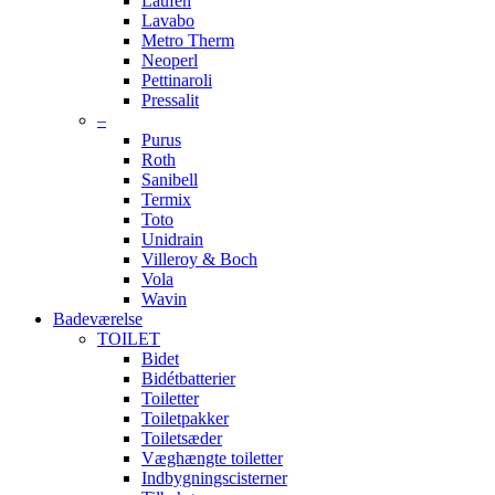
Laufen
Lavabo
Metro Therm
Neoperl
Pettinaroli
Pressalit
–
Purus
Roth
Sanibell
Termix
Toto
Unidrain
Villeroy & Boch
Vola
Wavin
Badeværelse
TOILET
Bidet
Bidétbatterier
Toiletter
Toiletpakker
Toiletsæder
Væghængte toiletter
Indbygningscisterner