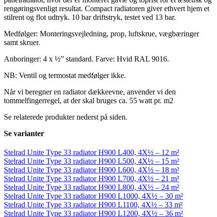
rengøringsvenligt resultat. Compact radiatoren giver ethvert hjem et
stilrent og flot udtryk. 10 bar driftstryk, testet ved 13 bar.
Medfølger: Monteringsvejledning, prop, luftskrue, vægbæringer
samt skruer.
Anboringer: 4 x ½” standard. Farve: Hvid RAL 9016.
NB: Ventil og termostat medfølger ikke.
Når vi beregner en radiator dækkeevne, anvender vi den
tommelfingerregel, at der skal bruges ca. 55 watt pr. m2
Se relaterede produkter nederst på siden.
Se varianter
Stelrad Unite Type 33 radiator H900 L400, 4X½ – 12 m²
Stelrad Unite Type 33 radiator H900 L500, 4X½ – 15 m²
Stelrad Unite Type 33 radiator H900 L600, 4X½ – 18 m²
Stelrad Unite Type 33 radiator H900 L700, 4X½ – 21 m²
Stelrad Unite Type 33 radiator H900 L800, 4X½ – 24 m²
Stelrad Unite Type 33 radiator H900 L1000, 4X½ – 30 m²
Stelrad Unite Type 33 radiator H900 L1100, 4X½ – 33 m²
Stelrad Unite Type 33 radiator H900 L1200, 4X½ – 36 m²