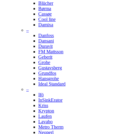
Blücher
Børma
Cassøe
Cool line
Damixa
–
Danfoss
Dansani
Duravit
FM Mattsson
Geberit
Grohe
Gustavsberg
Grundfos
Hansgrohe
Ideal Standard
–
Ifö
InSinkErator
Kriss
Krypton
Laufen
Lavabo
Metro Therm
Neoperl