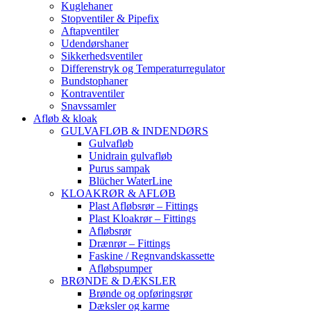
Kuglehaner
Stopventiler & Pipefix
Aftapventiler
Udendørshaner
Sikkerhedsventiler
Differenstryk og Temperaturregulator
Bundstophaner
Kontraventiler
Snavssamler
Afløb & kloak
GULVAFLØB & INDENDØRS
Gulvafløb
Unidrain gulvafløb
Purus sampak
Blücher WaterLine
KLOAKRØR & AFLØB
Plast Afløbsrør – Fittings
Plast Kloakrør – Fittings
Afløbsrør
Drænrør – Fittings
Faskine / Regnvandskassette
Afløbspumper
BRØNDE & DÆKSLER
Brønde og opføringsrør
Dæksler og karme