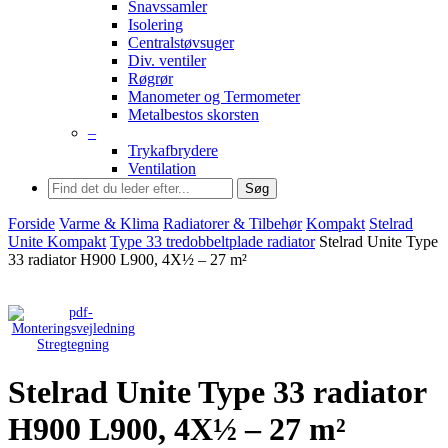
Snavssamler
Isolering
Centralstøvsuger
Div. ventiler
Røgrør
Manometer og Termometer
Metalbestos skorsten
–
Trykafbrydere
Ventilation
Søg
Forside
Varme & Klima
Radiatorer & Tilbehør
Kompakt
Stelrad
Unite Kompakt
Type 33 tredobbeltplade radiator
Stelrad Unite Type
33 radiator H900 L900, 4X½ – 27 m²
Stregtegning
Stelrad Unite Type 33 radiator
H900 L900, 4X½ – 27 m²