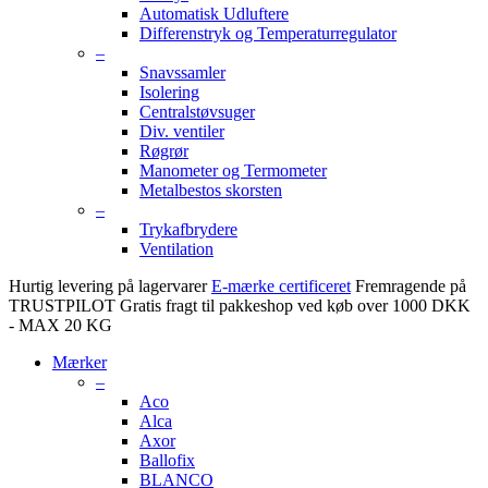
Automatisk Udluftere
Differenstryk og Temperaturregulator
–
Snavssamler
Isolering
Centralstøvsuger
Div. ventiler
Røgrør
Manometer og Termometer
Metalbestos skorsten
–
Trykafbrydere
Ventilation
Hurtig levering på lagervarer
E-mærke certificeret
Fremragende på
TRUSTPILOT
Gratis fragt til pakkeshop ved køb over 1000 DKK
- MAX 20 KG
Mærker
–
Aco
Alca
Axor
Ballofix
BLANCO