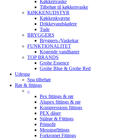
Køkkenvaske
Tilbehør til køkkenvaske
KØKKENUDSTYR
Køkkenkværne
Drikkevandskølere
Tude
BRYGGERS
Bryggers-/Vaskekar
FUNKTIONALITET
Kogende vandhaner
TOP BRANDS
Grohe Essence
Grohe Blue & Grohe Red
Udespa
Spa tilbehør
Rør & fittings
–
Pex fittings & rør
Alupex fittings & rør
Kompressions fittings
PEX dåser
Stålrør & Fittings
Primofit
Messingfittings
Forkromet Fittings