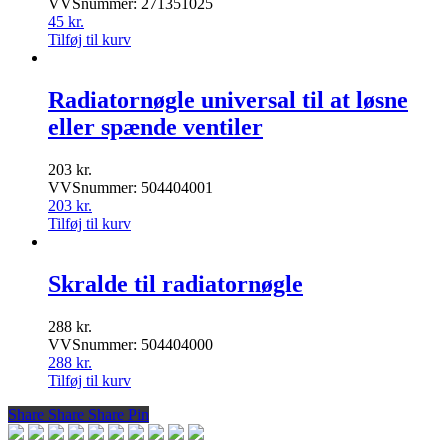
VVSnummer: 271351025
45
kr.
Tilføj til kurv
Radiatornøgle universal til at løsne
eller spænde ventiler
203
kr.
VVSnummer: 504404001
203
kr.
Tilføj til kurv
Skralde til radiatornøgle
288
kr.
VVSnummer: 504404000
288
kr.
Tilføj til kurv
Share
Share
Share
Share
Pin