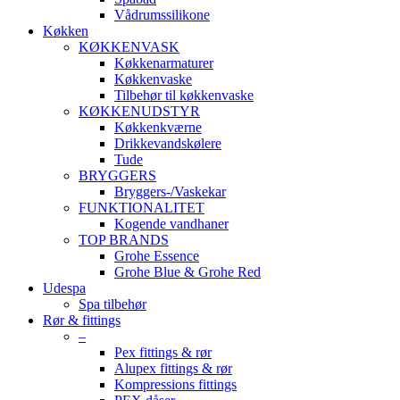
Vådrumssilikone
Køkken
KØKKENVASK
Køkkenarmaturer
Køkkenvaske
Tilbehør til køkkenvaske
KØKKENUDSTYR
Køkkenkværne
Drikkevandskølere
Tude
BRYGGERS
Bryggers-/Vaskekar
FUNKTIONALITET
Kogende vandhaner
TOP BRANDS
Grohe Essence
Grohe Blue & Grohe Red
Udespa
Spa tilbehør
Rør & fittings
–
Pex fittings & rør
Alupex fittings & rør
Kompressions fittings