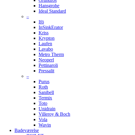
Grundfos
Hansgrohe
Ideal Standard
–
Ifö
InSinkErator
Kriss
Krypton
Laufen
Lavabo
Metro Therm
Neoperl
Pettinaroli
Pressalit
–
Purus
Roth
Sanibell
Termix
Toto
Unidrain
Villeroy & Boch
Vola
Wavin
Badeværelse