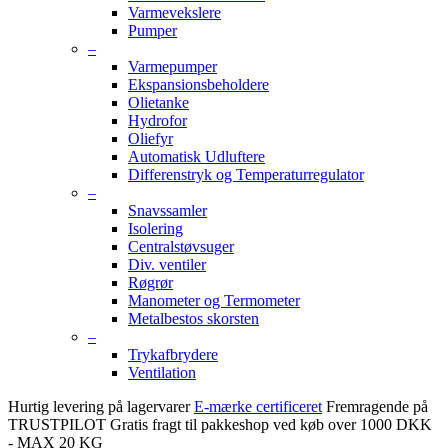
Varmevekslere
Pumper
–
Varmepumper
Ekspansionsbeholdere
Olietanke
Hydrofor
Oliefyr
Automatisk Udluftere
Differenstryk og Temperaturregulator
–
Snavssamler
Isolering
Centralstøvsuger
Div. ventiler
Røgrør
Manometer og Termometer
Metalbestos skorsten
–
Trykafbrydere
Ventilation
Hurtig levering på lagervarer
E-mærke certificeret
Fremragende på
TRUSTPILOT
Gratis fragt til pakkeshop ved køb over 1000 DKK
- MAX 20 KG