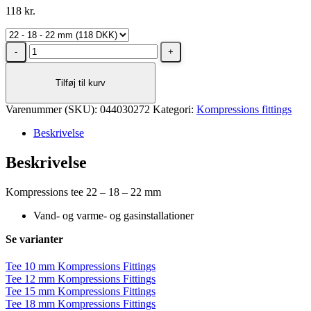
118
kr.
Tee
22
-
Tilføj til kurv
18
-
Varenummer (SKU):
22
044030272
Kategori:
Kompressions fittings
mm
Beskrivelse
Kompressions
Fittings
Beskrivelse
antal
Kompressions tee 22 – 18 – 22 mm
Vand- og varme- og gasinstallationer
Se varianter
Tee 10 mm Kompressions Fittings
Tee 12 mm Kompressions Fittings
Tee 15 mm Kompressions Fittings
Tee 18 mm Kompressions Fittings