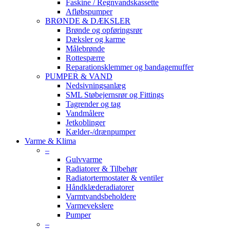
Faskine / Regnvandskassette
Afløbspumper
BRØNDE & DÆKSLER
Brønde og opføringsrør
Dæksler og karme
Målebrønde
Rottespærre
Reparationsklemmer og bandagemuffer
PUMPER & VAND
Nedsivningsanlæg
SML Støbejernsrør og Fittings
Tagrender og tag
Vandmålere
Jetkoblinger
Kælder-/drænpumper
Varme & Klima
–
Gulvvarme
Radiatorer & Tilbehør
Radiatortermostater & ventiler
Håndklæderadiatorer
Varmtvandsbeholdere
Varmevekslere
Pumper
–