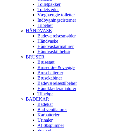
Toiletpakker
Toiletsæder
Væghængte toiletter
Indbygningscisterner
Tilbehør
HÅNDVASK
Badeværelsesmøbler
Håndvaske
Håndvaskarmaturer
Håndvasktilbehør
BRUSER
Brusesæt
Brusedøre & vægge
Brusebatterier
Brusekabiner
Badeværelsestilbehør
Håndklæderadiatorer
Tilbehør
BADEKAR
Badekar
Bad ventilatorer
Karbatterier
Urinaler
Afløbspumper
Spabad