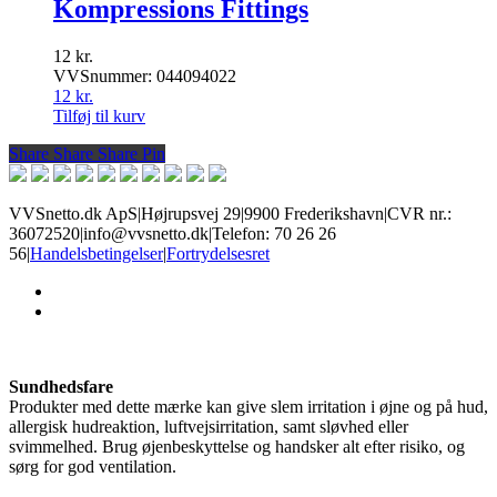
Kompressions Fittings
12
kr.
VVSnummer: 044094022
12
kr.
Tilføj til kurv
Share
Share
Share
Share
Pin
VVSnetto.dk ApS
|
Højrupsvej 29
|
9900 Frederikshavn
|
CVR nr.:
36072520
|
info@vvsnetto.dk
|
Telefon: 70 26 26
56
|
Handelsbetingelser
|
Fortrydelsesret
facebook
youtube
Sundhedsfare
Produkter med dette mærke kan give slem irritation i øjne og på hud,
allergisk hudreaktion, luftvejsirritation, samt sløvhed eller
svimmelhed. Brug øjenbeskyttelse og handsker alt efter risiko, og
sørg for god ventilation.