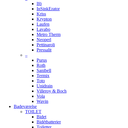
Ifö
InSinkErator
Kriss
Krypton
Laufen
Lavabo
Metro Therm
Neoperl
Pettinaroli
Pressalit
–
Purus
Roth
Sanibell
Termix
Toto
Unidrain
Villeroy & Boch
Vola
Wavin
Badeværelse
TOILET
Bidet
Bidétbatterier
Toiletter