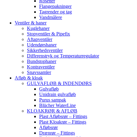
Rosetter
Flangepakninger
Tagrender og tag
Vandmålere
Ventiler & haner
Kuglehaner
Stopventiler & Pipefix
Aftapventiler
Udendørshaner
Sikkerhedsventiler
Differenstryk og Temperaturregulator
Bundstophaner
Kontraventiler
Snavssamler
Afløb & kloak
GULVAFLØB & INDENDØRS
Gulvafløb
Unidrain gulvafløb
Purus sampak
Blücher WaterLine
KLOAKRØR & AFLØB
Plast Afløbsrør – Fittings
Plast Kloakrør – Fittings
Afløbsrør
Drænrør – Fittings