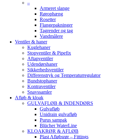
–
Armeret slange
Rørophæng
Rosetter
Flangepakninger
Tagrender og tag
Vandmålere
Ventiler & haner
Kuglehaner
Stopventiler & Pipefix
Aftapventiler
Udendørshaner
Sikkerhedsventiler
Differenstryk og Temperaturregulator
Bundstophaner
Kontraventiler
Snavssamler
Afløb & kloak
GULVAFLØB & INDENDØRS
Gulvafløb
Unidrain gulvafløb
Purus sampak
Blücher WaterLine
KLOAKRØR & AFLØB
Plast Afløbsrør – Fittings