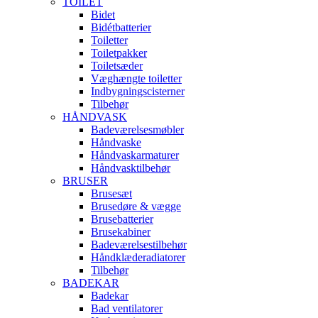
TOILET
Bidet
Bidétbatterier
Toiletter
Toiletpakker
Toiletsæder
Væghængte toiletter
Indbygningscisterner
Tilbehør
HÅNDVASK
Badeværelsesmøbler
Håndvaske
Håndvaskarmaturer
Håndvasktilbehør
BRUSER
Brusesæt
Brusedøre & vægge
Brusebatterier
Brusekabiner
Badeværelsestilbehør
Håndklæderadiatorer
Tilbehør
BADEKAR
Badekar
Bad ventilatorer