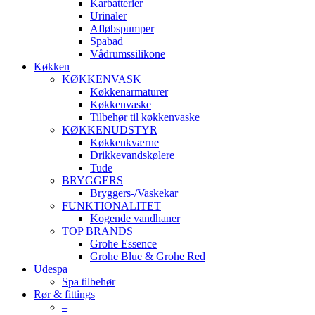
Karbatterier
Urinaler
Afløbspumper
Spabad
Vådrumssilikone
Køkken
KØKKENVASK
Køkkenarmaturer
Køkkenvaske
Tilbehør til køkkenvaske
KØKKENUDSTYR
Køkkenkværne
Drikkevandskølere
Tude
BRYGGERS
Bryggers-/Vaskekar
FUNKTIONALITET
Kogende vandhaner
TOP BRANDS
Grohe Essence
Grohe Blue & Grohe Red
Udespa
Spa tilbehør
Rør & fittings
–