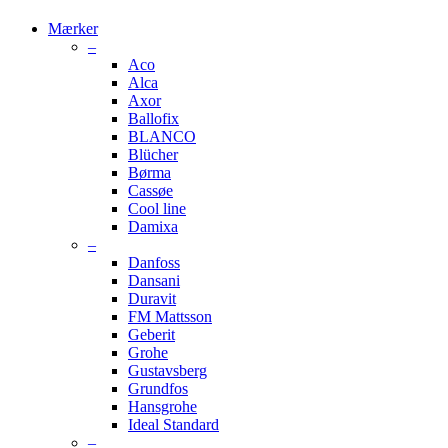
Mærker
–
Aco
Alca
Axor
Ballofix
BLANCO
Blücher
Børma
Cassøe
Cool line
Damixa
–
Danfoss
Dansani
Duravit
FM Mattsson
Geberit
Grohe
Gustavsberg
Grundfos
Hansgrohe
Ideal Standard
–