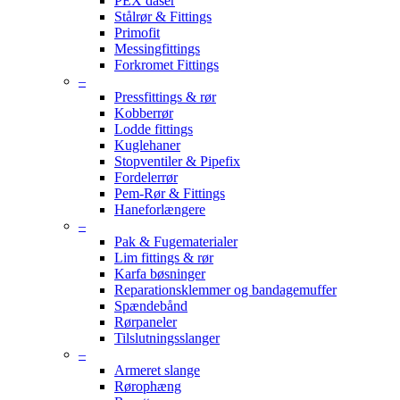
PEX dåser
Stålrør & Fittings
Primofit
Messingfittings
Forkromet Fittings
–
Pressfittings & rør
Kobberrør
Lodde fittings
Kuglehaner
Stopventiler & Pipefix
Fordelerrør
Pem-Rør & Fittings
Haneforlængere
–
Pak & Fugematerialer
Lim fittings & rør
Karfa bøsninger
Reparationsklemmer og bandagemuffer
Spændebånd
Rørpaneler
Tilslutningsslanger
–
Armeret slange
Rørophæng