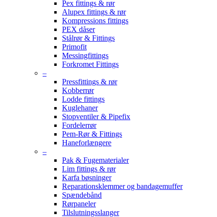
Pex fittings & rør
Alupex fittings & rør
Kompressions fittings
PEX dåser
Stålrør & Fittings
Primofit
Messingfittings
Forkromet Fittings
–
Pressfittings & rør
Kobberrør
Lodde fittings
Kuglehaner
Stopventiler & Pipefix
Fordelerrør
Pem-Rør & Fittings
Haneforlængere
–
Pak & Fugematerialer
Lim fittings & rør
Karfa bøsninger
Reparationsklemmer og bandagemuffer
Spændebånd
Rørpaneler
Tilslutningsslanger