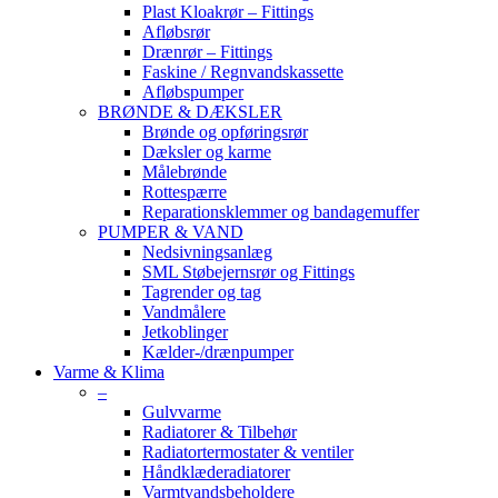
Plast Kloakrør – Fittings
Afløbsrør
Drænrør – Fittings
Faskine / Regnvandskassette
Afløbspumper
BRØNDE & DÆKSLER
Brønde og opføringsrør
Dæksler og karme
Målebrønde
Rottespærre
Reparationsklemmer og bandagemuffer
PUMPER & VAND
Nedsivningsanlæg
SML Støbejernsrør og Fittings
Tagrender og tag
Vandmålere
Jetkoblinger
Kælder-/drænpumper
Varme & Klima
–
Gulvvarme
Radiatorer & Tilbehør
Radiatortermostater & ventiler
Håndklæderadiatorer
Varmtvandsbeholdere