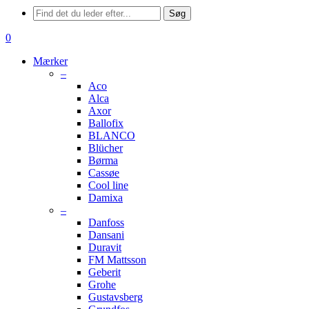
Menu
Søg
søge
0
Menu
Mærker
–
Aco
Alca
Axor
Ballofix
BLANCO
Blücher
Børma
Cassøe
Cool line
Damixa
–
Danfoss
Dansani
Duravit
FM Mattsson
Geberit
Grohe
Gustavsberg