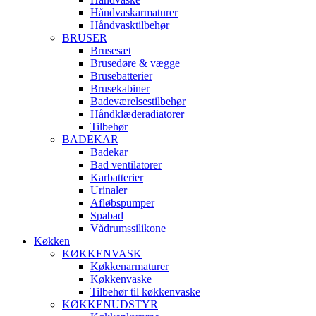
Håndvaskarmaturer
Håndvasktilbehør
BRUSER
Brusesæt
Brusedøre & vægge
Brusebatterier
Brusekabiner
Badeværelsestilbehør
Håndklæderadiatorer
Tilbehør
BADEKAR
Badekar
Bad ventilatorer
Karbatterier
Urinaler
Afløbspumper
Spabad
Vådrumssilikone
Køkken
KØKKENVASK
Køkkenarmaturer
Køkkenvaske
Tilbehør til køkkenvaske
KØKKENUDSTYR