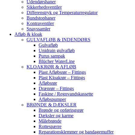
Udendørshaner
Sikkerhedsventiler
Differenstryk og Temperaturregulator
Bundstophaner
Kontraventiler
Snavssamler
Afløb & kloak
GULVAFLØB & INDENDØRS
Gulvafløb
Unidrain gulvafløb
Purus sampak
Blücher WaterLine
KLOAKRØR & AFLØB
Plast Afløbsrør – Fittings
Plast Kloakrør – Fittings
Afløbsrør
Drænrør – Fittings
Faskine / Regnvandskassette
Afløbspumper
BRØNDE & DÆKSLER
Brønde og opføringsrør
Dæksler og karme
Målebrønde
Rottespærre
Reparationsklemmer og bandagemuffer