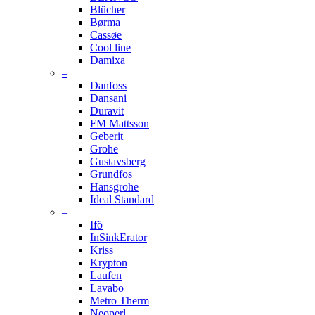
Blücher
Børma
Cassøe
Cool line
Damixa
–
Danfoss
Dansani
Duravit
FM Mattsson
Geberit
Grohe
Gustavsberg
Grundfos
Hansgrohe
Ideal Standard
–
Ifö
InSinkErator
Kriss
Krypton
Laufen
Lavabo
Metro Therm
Neoperl