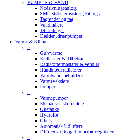
PUMPER & VAND
Nedsivningsanlæg
SML Støbejernsrør og Fittings
Tagrender og tag
Vandmålere
Jetkoblinger
Kælder-/drænpumper
Varme & Klima
–
Gulvvarme
Radiatorer & Tilbehør
Radiatortermostater & ventiler
Håndklæderadiatorer
Varmtvandsbeholdere
Varmevekslere
Pumper
–
Varmepumper
Ekspansionsbeholdere
Olietanke
Hydrofor
Oliefyr
Automatisk Udluftere
Differenstryk og Temperaturregulator
–