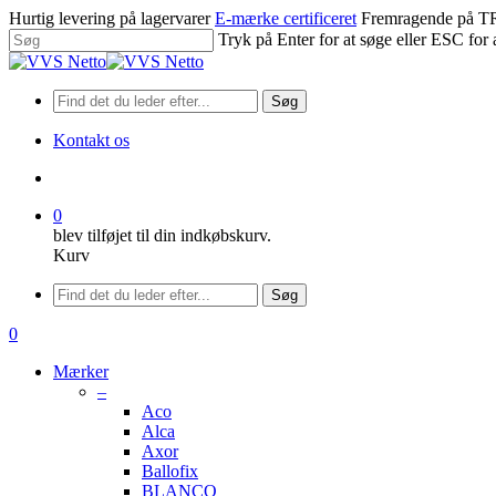
Spring
Hurtig levering på lagervarer
E-mærke certificeret
Fremragende på
til
Tryk på Enter for at søge eller ESC for 
hovedindhold
Luk
søgning
Søg
Kontakt os
søge
0
blev tilføjet til din indkøbskurv.
Kurv
Menu
Søg
søge
0
Menu
Mærker
–
Aco
Alca
Axor
Ballofix
BLANCO