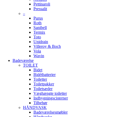
Pettinaroli
Pressalit
–
Purus
Roth
Sanibell
Termix
Toto
Unidrain
Villeroy & Boch
Vola
Wavin
Badeværelse
TOILET
Bidet
Bidétbatterier
Toiletter
Toiletpakker
Toiletsæder
Væghængte toiletter
Indbygningscisterner
Tilbehør
HÅNDVASK
Badeværelsesmøbler
Håndvaske