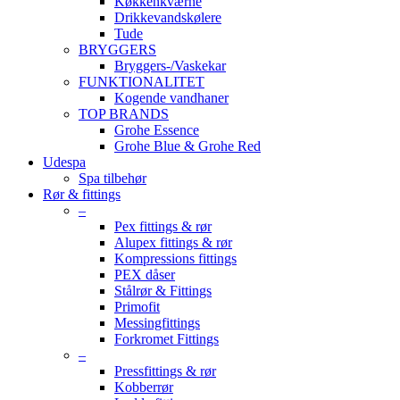
Køkkenkværne
Drikkevandskølere
Tude
BRYGGERS
Bryggers-/Vaskekar
FUNKTIONALITET
Kogende vandhaner
TOP BRANDS
Grohe Essence
Grohe Blue & Grohe Red
Udespa
Spa tilbehør
Rør & fittings
–
Pex fittings & rør
Alupex fittings & rør
Kompressions fittings
PEX dåser
Stålrør & Fittings
Primofit
Messingfittings
Forkromet Fittings
–
Pressfittings & rør
Kobberrør