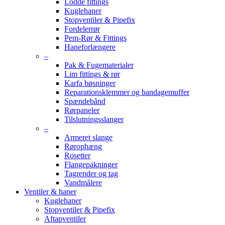
Lodde fittings
Kuglehaner
Stopventiler & Pipefix
Fordelerrør
Pem-Rør & Fittings
Haneforlængere
–
Pak & Fugematerialer
Lim fittings & rør
Karfa bøsninger
Reparationsklemmer og bandagemuffer
Spændebånd
Rørpaneler
Tilslutningsslanger
–
Armeret slange
Rørophæng
Rosetter
Flangepakninger
Tagrender og tag
Vandmålere
Ventiler & haner
Kuglehaner
Stopventiler & Pipefix
Aftapventiler