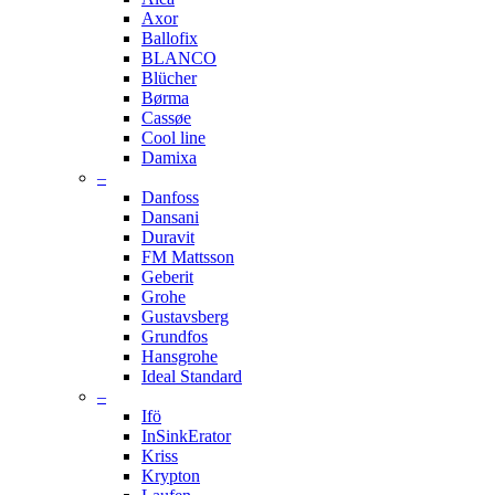
Axor
Ballofix
BLANCO
Blücher
Børma
Cassøe
Cool line
Damixa
–
Danfoss
Dansani
Duravit
FM Mattsson
Geberit
Grohe
Gustavsberg
Grundfos
Hansgrohe
Ideal Standard
–
Ifö
InSinkErator
Kriss
Krypton