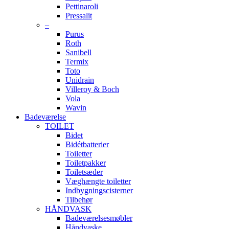
Pettinaroli
Pressalit
–
Purus
Roth
Sanibell
Termix
Toto
Unidrain
Villeroy & Boch
Vola
Wavin
Badeværelse
TOILET
Bidet
Bidétbatterier
Toiletter
Toiletpakker
Toiletsæder
Væghængte toiletter
Indbygningscisterner
Tilbehør
HÅNDVASK
Badeværelsesmøbler
Håndvaske