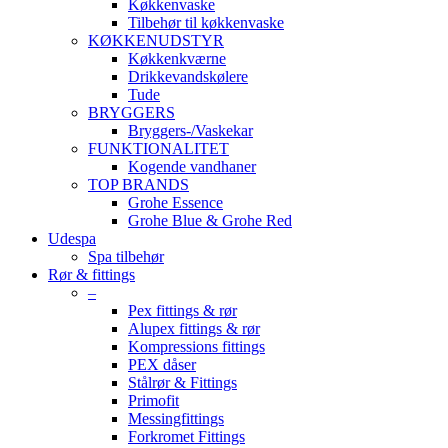
Køkkenvaske
Tilbehør til køkkenvaske
KØKKENUDSTYR
Køkkenkværne
Drikkevandskølere
Tude
BRYGGERS
Bryggers-/Vaskekar
FUNKTIONALITET
Kogende vandhaner
TOP BRANDS
Grohe Essence
Grohe Blue & Grohe Red
Udespa
Spa tilbehør
Rør & fittings
–
Pex fittings & rør
Alupex fittings & rør
Kompressions fittings
PEX dåser
Stålrør & Fittings
Primofit
Messingfittings
Forkromet Fittings