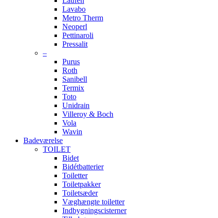
Laufen
Lavabo
Metro Therm
Neoperl
Pettinaroli
Pressalit
–
Purus
Roth
Sanibell
Termix
Toto
Unidrain
Villeroy & Boch
Vola
Wavin
Badeværelse
TOILET
Bidet
Bidétbatterier
Toiletter
Toiletpakker
Toiletsæder
Væghængte toiletter
Indbygningscisterner