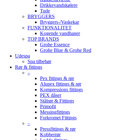
Drikkevandskølere
Tude
BRYGGERS
Bryggers-/Vaskekar
FUNKTIONALITET
Kogende vandhaner
TOP BRANDS
Grohe Essence
Grohe Blue & Grohe Red
Udespa
Spa tilbehør
Rør & fittings
–
Pex fittings & rør
Alupex fittings & rør
Kompressions fittings
PEX dåser
Stålrør & Fittings
Primofit
Messingfittings
Forkromet Fittings
–
Pressfittings & rør
Kobberrør