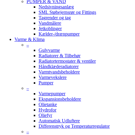
PUMPER & VAND
Nedsivningsanlæg
SML Støbejernsrør og Fittings
Tagrender og tag
Vandmålere
Jetkoblinger
Kælder-/drænpumper
Varme & Klima
–
Gulvvarme
Radiatorer & Tilbehør
Radiatortermostater & ventiler
Håndklæderadiatorer
Varmtvandsbeholdere
Varmevekslere
Pumper
–
Varmepumper
Ekspansionsbeholdere
Olietanke
Hydrofor
Oliefyr
Automatisk Udluftere
Differenstryk og Temperaturregulator
–