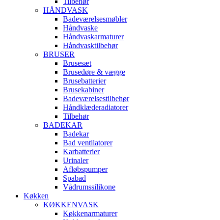
Tilbehør
HÅNDVASK
Badeværelsesmøbler
Håndvaske
Håndvaskarmaturer
Håndvasktilbehør
BRUSER
Brusesæt
Brusedøre & vægge
Brusebatterier
Brusekabiner
Badeværelsestilbehør
Håndklæderadiatorer
Tilbehør
BADEKAR
Badekar
Bad ventilatorer
Karbatterier
Urinaler
Afløbspumper
Spabad
Vådrumssilikone
Køkken
KØKKENVASK
Køkkenarmaturer