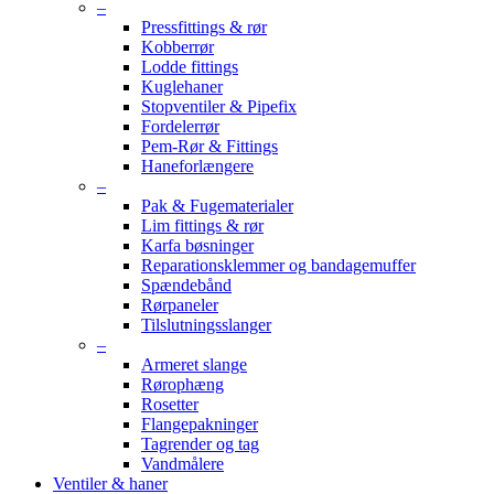
–
Pressfittings & rør
Kobberrør
Lodde fittings
Kuglehaner
Stopventiler & Pipefix
Fordelerrør
Pem-Rør & Fittings
Haneforlængere
–
Pak & Fugematerialer
Lim fittings & rør
Karfa bøsninger
Reparationsklemmer og bandagemuffer
Spændebånd
Rørpaneler
Tilslutningsslanger
–
Armeret slange
Rørophæng
Rosetter
Flangepakninger
Tagrender og tag
Vandmålere
Ventiler & haner