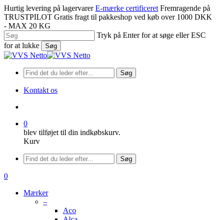
Spring
Hurtig levering på lagervarer
E-mærke certificeret
Fremragende på
til
TRUSTPILOT
Gratis fragt til pakkeshop ved køb over 1000 DKK
hovedindhold
- MAX 20 KG
Tryk på Enter for at søge eller ESC
for at lukke
Søg
Luk
søgning
Søg
Kontakt os
søge
0
blev tilføjet til din indkøbskurv.
Kurv
Menu
Søg
søge
0
Menu
Mærker
–
Aco
Alca