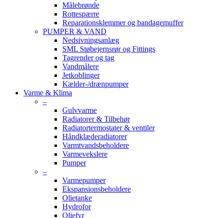
Målebrønde
Rottespærre
Reparationsklemmer og bandagemuffer
PUMPER & VAND
Nedsivningsanlæg
SML Støbejernsrør og Fittings
Tagrender og tag
Vandmålere
Jetkoblinger
Kælder-/drænpumper
Varme & Klima
–
Gulvvarme
Radiatorer & Tilbehør
Radiatortermostater & ventiler
Håndklæderadiatorer
Varmtvandsbeholdere
Varmevekslere
Pumper
–
Varmepumper
Ekspansionsbeholdere
Olietanke
Hydrofor
Oliefyr