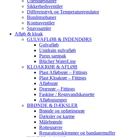
Udendørshaner
Sikkerhedsventiler
Differenstryk og Temperaturregulator
Bundstophaner
Kontraventiler
Snavssamler
Afløb & kloak
GULVAFLØB & INDENDØRS
Gulvafløb
Unidrain gulvafløb
Purus sampak
Blücher WaterLine
KLOAKRØR & AFLØB
Plast Afløbsrør – Fittings
Plast Kloakrør – Fittings
Afløbsrør
Drænrør – Fittings
Faskine / Regnvandskassette
Afløbspumper
BRØNDE & DÆKSLER
Brønde og opføringsrør
Dæksler og karme
Målebrønde
Rottespærre
Reparationsklemmer og bandagemuffer