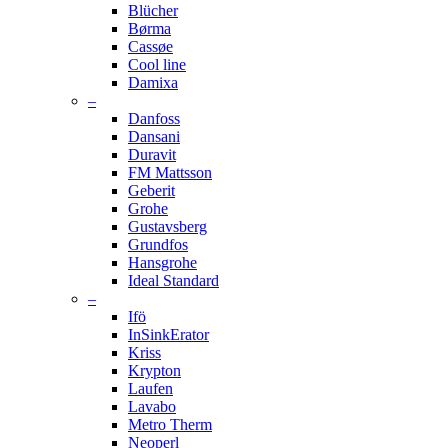
Blücher
Børma
Cassøe
Cool line
Damixa
–
Danfoss
Dansani
Duravit
FM Mattsson
Geberit
Grohe
Gustavsberg
Grundfos
Hansgrohe
Ideal Standard
–
Ifö
InSinkErator
Kriss
Krypton
Laufen
Lavabo
Metro Therm
Neoperl