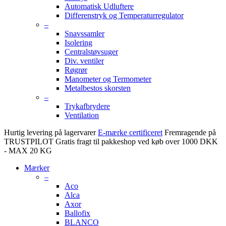
Automatisk Udluftere
Differenstryk og Temperaturregulator
–
Snavssamler
Isolering
Centralstøvsuger
Div. ventiler
Røgrør
Manometer og Termometer
Metalbestos skorsten
–
Trykafbrydere
Ventilation
Hurtig levering på lagervarer
E-mærke certificeret
Fremragende på
TRUSTPILOT
Gratis fragt til pakkeshop ved køb over 1000 DKK
- MAX 20 KG
Mærker
–
Aco
Alca
Axor
Ballofix
BLANCO