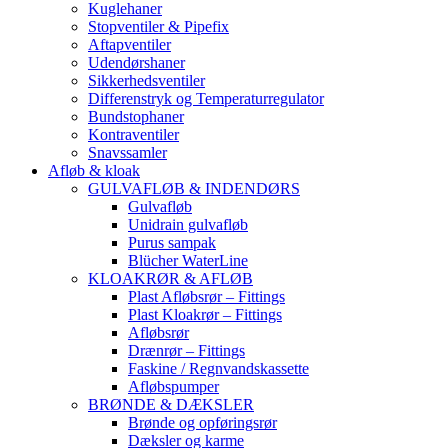
Kuglehaner
Stopventiler & Pipefix
Aftapventiler
Udendørshaner
Sikkerhedsventiler
Differenstryk og Temperaturregulator
Bundstophaner
Kontraventiler
Snavssamler
Afløb & kloak
GULVAFLØB & INDENDØRS
Gulvafløb
Unidrain gulvafløb
Purus sampak
Blücher WaterLine
KLOAKRØR & AFLØB
Plast Afløbsrør – Fittings
Plast Kloakrør – Fittings
Afløbsrør
Drænrør – Fittings
Faskine / Regnvandskassette
Afløbspumper
BRØNDE & DÆKSLER
Brønde og opføringsrør
Dæksler og karme