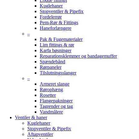
Lodde fittings
Kuglehaner
Stopventiler & Pipefix
Fordelerrør
Pem-Rør & Fittings
Haneforlængere
–
Pak & Fugematerialer
Lim fittings & rør
Karfa bøsninger
Reparationsklemmer og bandagemuffer
Spændebånd
Rørpaneler
Tilslutningsslanger
–
Armeret slange
Rørophæng
Rosetter
Flangepakninger
Tagrender og tag
Vandmålere
Ventiler & haner
Kuglehaner
Stopventiler & Pipefix
Aftapventiler