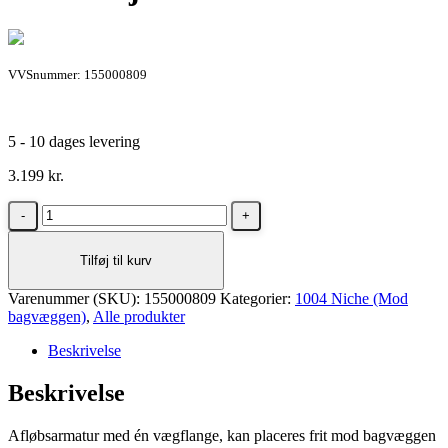
VVSnummer: 155000809
5 - 10 dages levering
3.199
kr.
Unidrain
1004
afløbsarmatur
Tilføj til kurv
900
mm
Varenummer (SKU):
mod
155000809
Kategorier:
1004 Niche (Mod
bagvæggen)
bagvæg
,
Alle produkter
med
Beskrivelse
udløb
højre
Beskrivelse
antal
Afløbsarmatur med én vægflange, kan placeres frit mod bagvæggen