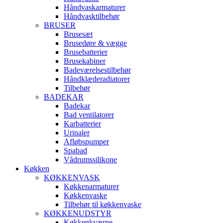
Håndvaskarmaturer
Håndvasktilbehør
BRUSER
Brusesæt
Brusedøre & vægge
Brusebatterier
Brusekabiner
Badeværelsestilbehør
Håndklæderadiatorer
Tilbehør
BADEKAR
Badekar
Bad ventilatorer
Karbatterier
Urinaler
Afløbspumper
Spabad
Vådrumssilikone
Køkken
KØKKENVASK
Køkkenarmaturer
Køkkenvaske
Tilbehør til køkkenvaske
KØKKENUDSTYR
Køkkenkværne