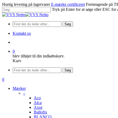
Spring
Hurtig levering på lagervarer
E-mærke certificeret
Fremragende på
til
Tryk på Enter for at søge eller ESC for 
hovedindhold
Luk
søgning
Søg
Kontakt os
søge
0
blev tilføjet til din indkøbskurv.
Kurv
Menu
Søg
søge
0
Menu
Mærker
–
Aco
Alca
Axor
Ballofix
BLANCO