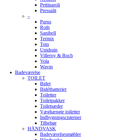
Pettinaroli
Pressalit
–
Purus
Roth
Sanibell
Termix
Toto
Unidrain
Villeroy & Boch
Vola
Wavin
Badeværelse
TOILET
Bidet
Bidétbatterier
Toiletter
Toiletpakker
Toiletsæder
Væghængte toiletter
Indbygningscisterner
Tilbehør
HÅNDVASK
Badeværelsesmøbler
Håndvaske