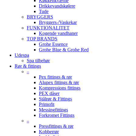
Køkkenkværne
Drikkevandskølere
Tude
BRYGGERS
Bryggers-/Vaskekar
FUNKTIONALITET
Kogende vandhaner
TOP BRANDS
Grohe Essence
Grohe Blue & Grohe Red
Udespa
Spa tilbehør
Rør & fittings
–
Pex fittings & rør
Alupex fittings & rør
Kompressions fittings
PEX dåser
Stålrør & Fittings
Primofit
Messingfittings
Forkromet Fittings
–
Pressfittings & rør
Kobberrør