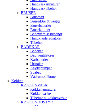
Håndvaskarmaturer
Håndvasktilbehør
BRUSER
Brusesæt
Brusedøre & vægge
Brusebatterier
Brusekabiner
Badeværelsestilbehør
Håndklæderadiatorer
Tilbehør
BADEKAR
Badekar
Bad ventilatorer
Karbatterier
Urinaler
Afløbspumper
Spabad
Vådrumssilikone
Køkken
KØKKENVASK
Køkkenarmaturer
Køkkenvaske
Tilbehør til køkkenvaske
KØKKENUDSTYR