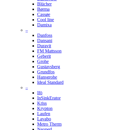
Blücher
Børma
Cassøe
Cool line
Damixa
–
Danfoss
Dansani
Duravit
FM Mattsson
Geberit
Grohe
Gustavsberg
Grundfos
Hansgrohe
Ideal Standard
–
Ifö
InSinkErator
Kriss
Krypton
Laufen
Lavabo
Metro Therm
Neoperl