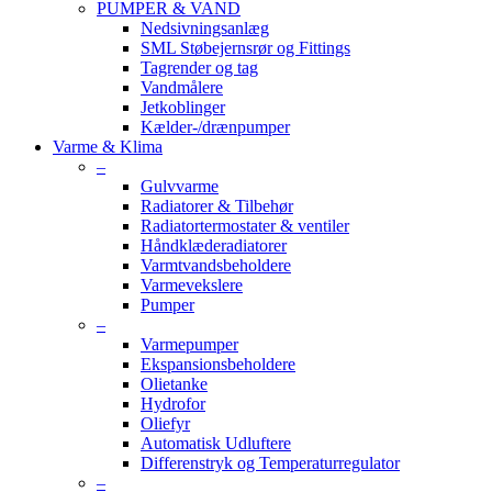
PUMPER & VAND
Nedsivningsanlæg
SML Støbejernsrør og Fittings
Tagrender og tag
Vandmålere
Jetkoblinger
Kælder-/drænpumper
Varme & Klima
–
Gulvvarme
Radiatorer & Tilbehør
Radiatortermostater & ventiler
Håndklæderadiatorer
Varmtvandsbeholdere
Varmevekslere
Pumper
–
Varmepumper
Ekspansionsbeholdere
Olietanke
Hydrofor
Oliefyr
Automatisk Udluftere
Differenstryk og Temperaturregulator
–