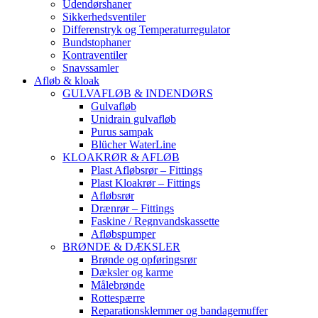
Udendørshaner
Sikkerhedsventiler
Differenstryk og Temperaturregulator
Bundstophaner
Kontraventiler
Snavssamler
Afløb & kloak
GULVAFLØB & INDENDØRS
Gulvafløb
Unidrain gulvafløb
Purus sampak
Blücher WaterLine
KLOAKRØR & AFLØB
Plast Afløbsrør – Fittings
Plast Kloakrør – Fittings
Afløbsrør
Drænrør – Fittings
Faskine / Regnvandskassette
Afløbspumper
BRØNDE & DÆKSLER
Brønde og opføringsrør
Dæksler og karme
Målebrønde
Rottespærre
Reparationsklemmer og bandagemuffer