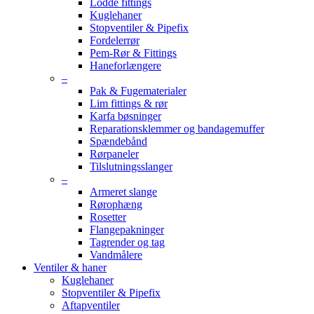
Lodde fittings
Kuglehaner
Stopventiler & Pipefix
Fordelerrør
Pem-Rør & Fittings
Haneforlængere
–
Pak & Fugematerialer
Lim fittings & rør
Karfa bøsninger
Reparationsklemmer og bandagemuffer
Spændebånd
Rørpaneler
Tilslutningsslanger
–
Armeret slange
Rørophæng
Rosetter
Flangepakninger
Tagrender og tag
Vandmålere
Ventiler & haner
Kuglehaner
Stopventiler & Pipefix
Aftapventiler