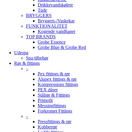
Drikkevandskølere
Tude
BRYGGERS
Bryggers-/Vaskekar
FUNKTIONALITET
Kogende vandhaner
TOP BRANDS
Grohe Essence
Grohe Blue & Grohe Red
Udespa
Spa tilbehør
Rør & fittings
–
Pex fittings & rør
Alupex fittings & rør
Kompressions fittings
PEX dåser
Stålrør & Fittings
Primofit
Messingfittings
Forkromet Fittings
–
Pressfittings & rør
Kobberrør