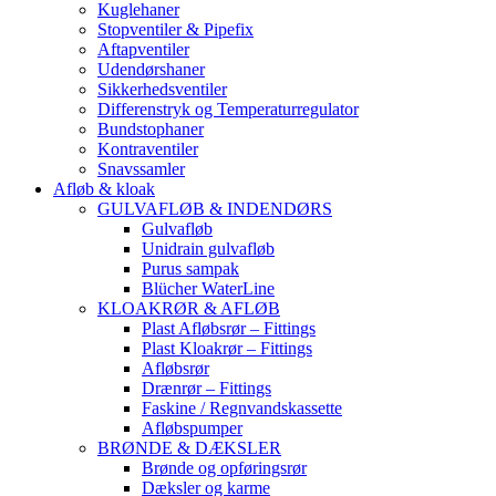
Kuglehaner
Stopventiler & Pipefix
Aftapventiler
Udendørshaner
Sikkerhedsventiler
Differenstryk og Temperaturregulator
Bundstophaner
Kontraventiler
Snavssamler
Afløb & kloak
GULVAFLØB & INDENDØRS
Gulvafløb
Unidrain gulvafløb
Purus sampak
Blücher WaterLine
KLOAKRØR & AFLØB
Plast Afløbsrør – Fittings
Plast Kloakrør – Fittings
Afløbsrør
Drænrør – Fittings
Faskine / Regnvandskassette
Afløbspumper
BRØNDE & DÆKSLER
Brønde og opføringsrør
Dæksler og karme