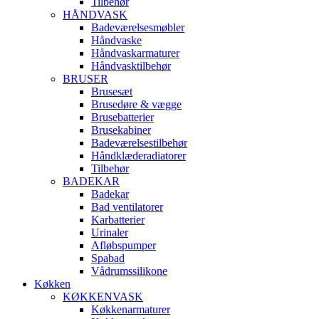
Tilbehør
HÅNDVASK
Badeværelsesmøbler
Håndvaske
Håndvaskarmaturer
Håndvasktilbehør
BRUSER
Brusesæt
Brusedøre & vægge
Brusebatterier
Brusekabiner
Badeværelsestilbehør
Håndklæderadiatorer
Tilbehør
BADEKAR
Badekar
Bad ventilatorer
Karbatterier
Urinaler
Afløbspumper
Spabad
Vådrumssilikone
Køkken
KØKKENVASK
Køkkenarmaturer