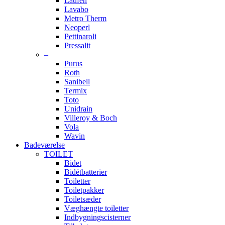
Laufen
Lavabo
Metro Therm
Neoperl
Pettinaroli
Pressalit
–
Purus
Roth
Sanibell
Termix
Toto
Unidrain
Villeroy & Boch
Vola
Wavin
Badeværelse
TOILET
Bidet
Bidétbatterier
Toiletter
Toiletpakker
Toiletsæder
Væghængte toiletter
Indbygningscisterner