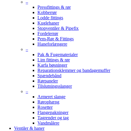
–
Pressfittings & rør
Kobberrør
Lodde fittings
Kuglehaner
Stopventiler & Pipefix
Fordelerrør
Pem-Rør & Fittings
Haneforlængere
–
Pak & Fugematerialer
Lim fittings & rør
Karfa bøsninger
Reparationsklemmer og bandagemuffer
Spændebånd
Rørpaneler
Tilslutningsslanger
–
Armeret slange
Rørophæng
Rosetter
Flangepakninger
Tagrender og tag
Vandmålere
Ventiler & haner