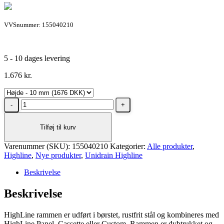
VVSnummer: 155040210
5 - 10 dages levering
1.676
kr.
Unidrain
HighLine
ramme
Tilføj til kurv
1200/10
mm.
Varenummer (SKU):
Børstet
155040210
Kategorier:
Alle produkter
,
Highline
stål
,
Nye produkter
,
Unidrain Highline
antal
Beskrivelse
Beskrivelse
HighLine rammen er udført i børstet, rustfrit stål og kombineres med
HighLine Panel, Cassette eller Custom. Rammen er dybtrukket og