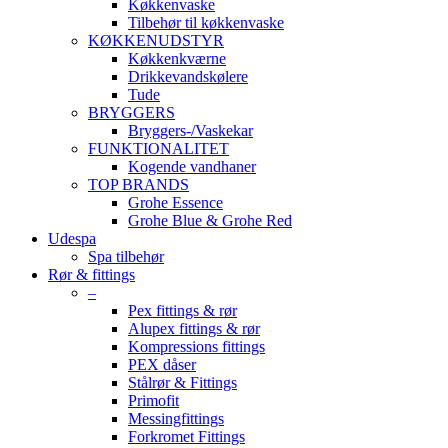
Køkkenvaske
Tilbehør til køkkenvaske
KØKKENUDSTYR
Køkkenkværne
Drikkevandskølere
Tude
BRYGGERS
Bryggers-/Vaskekar
FUNKTIONALITET
Kogende vandhaner
TOP BRANDS
Grohe Essence
Grohe Blue & Grohe Red
Udespa
Spa tilbehør
Rør & fittings
–
Pex fittings & rør
Alupex fittings & rør
Kompressions fittings
PEX dåser
Stålrør & Fittings
Primofit
Messingfittings
Forkromet Fittings