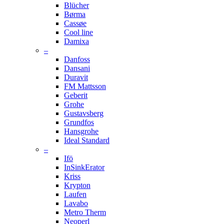
Blücher
Børma
Cassøe
Cool line
Damixa
–
Danfoss
Dansani
Duravit
FM Mattsson
Geberit
Grohe
Gustavsberg
Grundfos
Hansgrohe
Ideal Standard
–
Ifö
InSinkErator
Kriss
Krypton
Laufen
Lavabo
Metro Therm
Neoperl