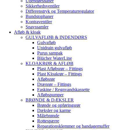
Udendørshaner
Sikkerhedsventiler
Differenstryk og Temperaturregulator
Bundstophaner
Kontraventiler
Snavssamler
Afløb & kloak
GULVAFLØB & INDENDØRS
Gulvafløb
Unidrain gulvafløb
Purus sampak
Blücher WaterLine
KLOAKRØR & AFLØB
Plast Afløbsrør – Fittings
Plast Kloakrør – Fittings
Afløbsrør
Drænrør – Fittings
Faskine / Regnvandskassette
Afløbspumper
BRØNDE & DÆKSLER
Brønde og opføringsrør
Dæksler og karme
Målebrønde
Rottespærre
Reparationsklemmer og bandagemuffer