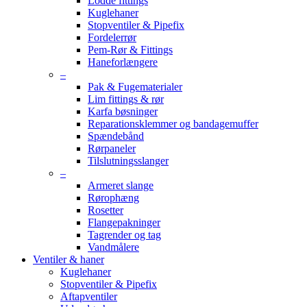
Lodde fittings
Kuglehaner
Stopventiler & Pipefix
Fordelerrør
Pem-Rør & Fittings
Haneforlængere
–
Pak & Fugematerialer
Lim fittings & rør
Karfa bøsninger
Reparationsklemmer og bandagemuffer
Spændebånd
Rørpaneler
Tilslutningsslanger
–
Armeret slange
Rørophæng
Rosetter
Flangepakninger
Tagrender og tag
Vandmålere
Ventiler & haner
Kuglehaner
Stopventiler & Pipefix
Aftapventiler