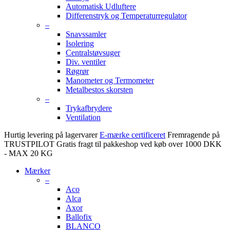
Automatisk Udluftere
Differenstryk og Temperaturregulator
–
Snavssamler
Isolering
Centralstøvsuger
Div. ventiler
Røgrør
Manometer og Termometer
Metalbestos skorsten
–
Trykafbrydere
Ventilation
Hurtig levering på lagervarer
E-mærke certificeret
Fremragende på
TRUSTPILOT
Gratis fragt til pakkeshop ved køb over 1000 DKK
- MAX 20 KG
Mærker
–
Aco
Alca
Axor
Ballofix
BLANCO