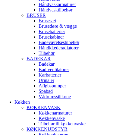
Håndvaskarmaturer
Håndvasktilbehør
BRUSER
Brusesæt
Brusedøre & vægge
Brusebatterier
Brusekabiner
Badeværelsestilbehør
Håndklæderadiatorer
Tilbehør
BADEKAR
Badekar
Bad ventilatorer
Karbatterier
Urinaler
Afløbspumper
Spabad
Vådrumssilikone
Køkken
KØKKENVASK
Køkkenarmaturer
Køkkenvaske
Tilbehør til køkkenvaske
KØKKENUDSTYR
Køkkenkværne