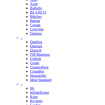
Axor
Ballofix
BLANCO
Blücher
Børma
Cassøe
Cool line
Damixa
–
Danfoss
Dansani
Duravit
FM Mattsson
Geberit
Grohe
Gustavsberg
Grundfos
Hansgrohe
Ideal Standard
–
Ifö
InSinkErator
Kriss
Krypton