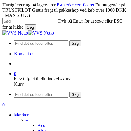
Spring
Hurtig levering på lagervarer
E-mærke certificeret
Fremragende på
til
TRUSTPILOT
Gratis fragt til pakkeshop ved køb over 1000 DKK
hovedindhold
- MAX 20 KG
Tryk på Enter for at søge eller ESC
for at lukke
Søg
Luk
søgning
Søg
Kontakt os
søge
0
blev tilføjet til din indkøbskurv.
Kurv
Menu
Søg
søge
0
Menu
Mærker
–
Aco
Alca