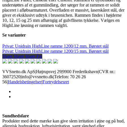
understøttes af et gummiindlæg, der sørger for at rammen er solidt
placeret i afløbsarmaturet. Overfladen er massivt, laserskåret stål, der
giver et eksklusivt udtryk i brusenichen. Rammen findes i højderne
10, 12, 15 og 25 mm afhængig af gulvflisens tykkelse. Vælges en
HighLine løsning er rammen valgfri.
Se varianter
Privat: Unidrain HighLine ramme 1200/12 mm. Børstet stål
Privat: Unidrain HighLine ramme 1200/15 mm. Børstet stål
Share
Share
Share
Share
Pin
VVSnetto.dk ApS
|
Højrupsvej 29
|
9900 Frederikshavn
|
CVR nr.:
36072520
|
info@vvsnetto.dk
|
Telefon: 70 26 26
56
|
Handelsbetingelser
|
Fortrydelsesret
facebook
youtube
Sundhedsfare
Produkter med dette mærke kan give slem irritation i øjne og på hud,
allergisk hudreaktion, luftvejsirritation, samt sløvhed eller