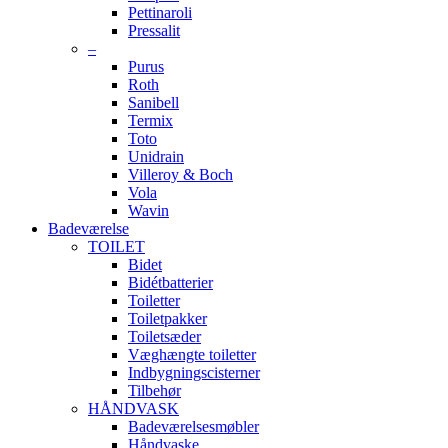
Pettinaroli
Pressalit
–
Purus
Roth
Sanibell
Termix
Toto
Unidrain
Villeroy & Boch
Vola
Wavin
Badeværelse
TOILET
Bidet
Bidétbatterier
Toiletter
Toiletpakker
Toiletsæder
Væghængte toiletter
Indbygningscisterner
Tilbehør
HÅNDVASK
Badeværelsesmøbler
Håndvaske