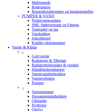
Målebrønde
Rottespærre
Reparationsklemmer og bandagemuffer
PUMPER & VAND
Nedsivningsanlæg
SML Støbejernsrør og Fittings
Tagrender og tag
Vandmålere
Jetkoblinger
Kælder-/drænpumper
Varme & Klima
–
Gulvvarme
Radiatorer & Tilbehør
Radiatortermostater & ventiler
Håndklæderadiatorer
Varmtvandsbeholdere
Varmevekslere
Pumper
–
Varmepumper
Ekspansionsbeholdere
Olietanke
Hydrofor
Oliefyr