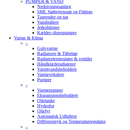
PUMPER & VAND
Nedsivningsanlæg
SML Støbejernsrør og Fittings
Tagrender og tag
Vandmålere
Jetkoblinger
Kælder-/drænpumper
Varme & Klima
–
Gulvvarme
Radiatorer & Tilbehør
Radiatortermostater & ventiler
Håndklæderadiatorer
Varmtvandsbeholdere
Varmevekslere
Pumper
–
Varmepumper
Ekspansionsbeholdere
Olietanke
Hydrofor
Oliefyr
Automatisk Udluftere
Differenstryk og Temperaturregulator
–