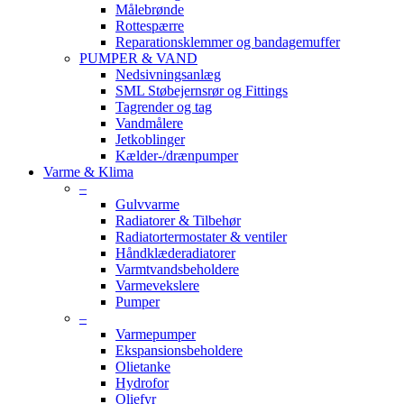
Målebrønde
Rottespærre
Reparationsklemmer og bandagemuffer
PUMPER & VAND
Nedsivningsanlæg
SML Støbejernsrør og Fittings
Tagrender og tag
Vandmålere
Jetkoblinger
Kælder-/drænpumper
Varme & Klima
–
Gulvvarme
Radiatorer & Tilbehør
Radiatortermostater & ventiler
Håndklæderadiatorer
Varmtvandsbeholdere
Varmevekslere
Pumper
–
Varmepumper
Ekspansionsbeholdere
Olietanke
Hydrofor
Oliefyr