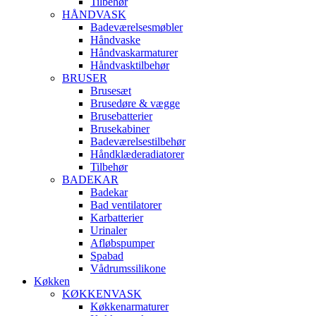
Tilbehør
HÅNDVASK
Badeværelsesmøbler
Håndvaske
Håndvaskarmaturer
Håndvasktilbehør
BRUSER
Brusesæt
Brusedøre & vægge
Brusebatterier
Brusekabiner
Badeværelsestilbehør
Håndklæderadiatorer
Tilbehør
BADEKAR
Badekar
Bad ventilatorer
Karbatterier
Urinaler
Afløbspumper
Spabad
Vådrumssilikone
Køkken
KØKKENVASK
Køkkenarmaturer