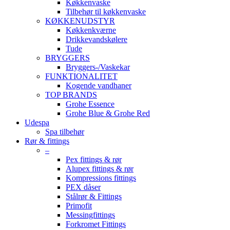
Køkkenvaske
Tilbehør til køkkenvaske
KØKKENUDSTYR
Køkkenkværne
Drikkevandskølere
Tude
BRYGGERS
Bryggers-/Vaskekar
FUNKTIONALITET
Kogende vandhaner
TOP BRANDS
Grohe Essence
Grohe Blue & Grohe Red
Udespa
Spa tilbehør
Rør & fittings
–
Pex fittings & rør
Alupex fittings & rør
Kompressions fittings
PEX dåser
Stålrør & Fittings
Primofit
Messingfittings
Forkromet Fittings