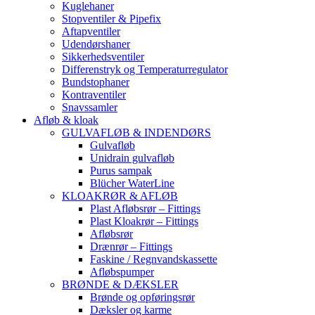
Kuglehaner
Stopventiler & Pipefix
Aftapventiler
Udendørshaner
Sikkerhedsventiler
Differenstryk og Temperaturregulator
Bundstophaner
Kontraventiler
Snavssamler
Afløb & kloak
GULVAFLØB & INDENDØRS
Gulvafløb
Unidrain gulvafløb
Purus sampak
Blücher WaterLine
KLOAKRØR & AFLØB
Plast Afløbsrør – Fittings
Plast Kloakrør – Fittings
Afløbsrør
Drænrør – Fittings
Faskine / Regnvandskassette
Afløbspumper
BRØNDE & DÆKSLER
Brønde og opføringsrør
Dæksler og karme