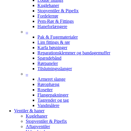
Lodde fittings
Kuglehaner
Stopventiler & Pipefix
Fordelerrør
Pem-Rør & Fittings
Haneforlængere
–
Pak & Fugematerialer
Lim fittings & rør
Karfa bøsninger
Reparationsklemmer og bandagemuffer
Spændebånd
Rørpaneler
Tilslutningsslanger
–
Armeret slange
Rørophæng
Rosetter
Flangepakninger
Tagrender og tag
Vandmålere
Ventiler & haner
Kuglehaner
Stopventiler & Pipefix
Aftapventiler