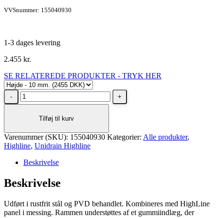
VVSnummer: 155040930
1-3 dages levering
2.455
kr.
SE RELATEREDE PRODUKTER - TRYK HER
Unidrain
HighLine
ramme
Tilføj til kurv
900/10
mm.
Varenummer (SKU):
Rustfrit
155040930
Kategorier:
Alle produkter
,
Highline
stål/Messing
,
Unidrain Highline
antal
Beskrivelse
Beskrivelse
Udført i rustfrit stål og PVD behandlet. Kombineres med HighLine
panel i messing. Rammen understøttes af et gummiindlæg, der