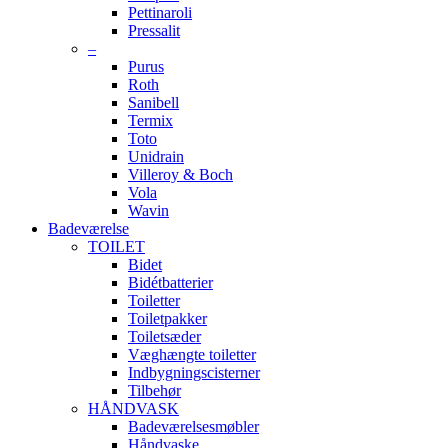
Pettinaroli
Pressalit
–
Purus
Roth
Sanibell
Termix
Toto
Unidrain
Villeroy & Boch
Vola
Wavin
Badeværelse
TOILET
Bidet
Bidétbatterier
Toiletter
Toiletpakker
Toiletsæder
Væghængte toiletter
Indbygningscisterner
Tilbehør
HÅNDVASK
Badeværelsesmøbler
Håndvaske