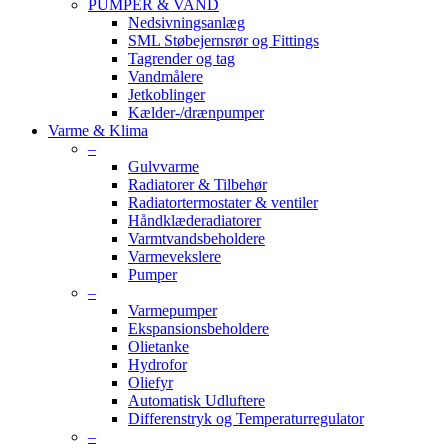
PUMPER & VAND
Nedsivningsanlæg
SML Støbejernsrør og Fittings
Tagrender og tag
Vandmålere
Jetkoblinger
Kælder-/drænpumper
Varme & Klima
–
Gulvvarme
Radiatorer & Tilbehør
Radiatortermostater & ventiler
Håndklæderadiatorer
Varmtvandsbeholdere
Varmevekslere
Pumper
–
Varmepumper
Ekspansionsbeholdere
Olietanke
Hydrofor
Oliefyr
Automatisk Udluftere
Differenstryk og Temperaturregulator
–