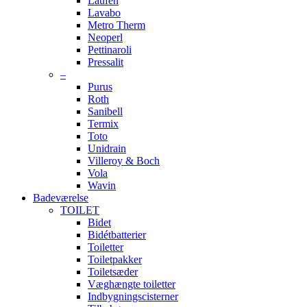
Laufen
Lavabo
Metro Therm
Neoperl
Pettinaroli
Pressalit
–
Purus
Roth
Sanibell
Termix
Toto
Unidrain
Villeroy & Boch
Vola
Wavin
Badeværelse
TOILET
Bidet
Bidétbatterier
Toiletter
Toiletpakker
Toiletsæder
Væghængte toiletter
Indbygningscisterner