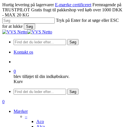
Spring
Hurtig levering på lagervarer
E-mærke certificeret
Fremragende på
til
TRUSTPILOT
Gratis fragt til pakkeshop ved køb over 1000 DKK
hovedindhold
- MAX 20 KG
Tryk på Enter for at søge eller ESC
for at lukke
Søg
Luk
søgning
Søg
Kontakt os
søge
0
blev tilføjet til din indkøbskurv.
Kurv
Menu
Søg
søge
0
Menu
Mærker
–
Aco
Alca