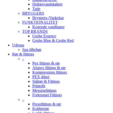
Drikkevandskølere
Tude
BRYGGERS
Bryggers-/Vaskekar
FUNKTIONALITET
Kogende vandhaner
TOP BRANDS
Grohe Essence
Grohe Blue & Grohe Red
Udespa
Spa tilbehør
Rør & fittings
–
Pex fittings & rør
Alupex fittings & rør
Kompressions fittings
PEX dåser
Stålrør & Fittings
Primofit
Messingfittings
Forkromet Fittings
–
Pressfittings & rør
Kobberrør