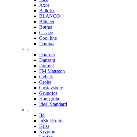
Axor
Ballofix
BLANCO
Blücher
Børma
Cassøe
Cool line
Damixa
–
Danfoss
Dansani
Duravit
FM Mattsson
Geberit
Grohe
Gustavsberg
Grundfos
Hansgrohe
Ideal Standard
–
Ifö
InSinkErator
Kriss
Krypton