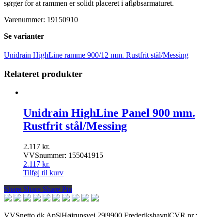
sørger for at rammen er solidt placeret i afløbsarmaturet.
Varenummer: 19150910
Se varianter
Unidrain HighLine ramme 900/12 mm. Rustfrit stål/Messing
Relateret produkter
Unidrain HighLine Panel 900 mm.
Rustfrit stål/Messing
2.117
kr.
VVSnummer: 155041915
2.117
kr.
Tilføj til kurv
Share
Share
Share
Share
Pin
VVSnetto.dk ApS
|
Højrupsvej 29
|
9900 Frederikshavn
|
CVR nr.: