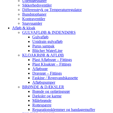
Udendørshaner
Sikkerhedsventiler
Differenstryk og Temperaturregulator
Bundstophaner
Kontraventiler
Snavssamler
Afløb & kloak
GULVAFLØB & INDENDØRS
Gulvafløb
Unidrain gulvafløb
Purus sampak
Blücher WaterLine
KLOAKRØR & AFLØB
Plast Afløbsrør – Fittings
Plast Kloakrør – Fittings
Afløbsrør
Drænrør – Fittings
Faskine / Regnvandskassette
Afløbspumper
BRØNDE & DÆKSLER
Brønde og opføringsrør
Dæksler og karme
Målebrønde
Rottespærre
Reparationsklemmer og bandagemuffer