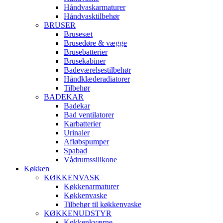
Håndvaskarmaturer
Håndvasktilbehør
BRUSER
Brusesæt
Brusedøre & vægge
Brusebatterier
Brusekabiner
Badeværelsestilbehør
Håndklæderadiatorer
Tilbehør
BADEKAR
Badekar
Bad ventilatorer
Karbatterier
Urinaler
Afløbspumper
Spabad
Vådrumssilikone
Køkken
KØKKENVASK
Køkkenarmaturer
Køkkenvaske
Tilbehør til køkkenvaske
KØKKENUDSTYR
Køkkenkværne