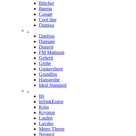
Blücher
Børma
Cassøe
Cool line
Damixa
–
Danfoss
Dansani
Duravit
FM Mattsson
Geberit
Grohe
Gustavsberg
Grundfos
Hansgrohe
Ideal Standard
–
Ifö
InSinkErator
Kriss
Krypton
Laufen
Lavabo
Metro Therm
Neoperl