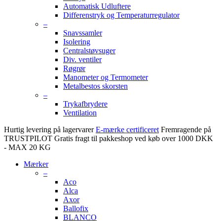
Automatisk Udluftere
Differenstryk og Temperaturregulator
–
Snavssamler
Isolering
Centralstøvsuger
Div. ventiler
Røgrør
Manometer og Termometer
Metalbestos skorsten
–
Trykafbrydere
Ventilation
Hurtig levering på lagervarer
E-mærke certificeret
Fremragende på
TRUSTPILOT
Gratis fragt til pakkeshop ved køb over 1000 DKK
- MAX 20 KG
Mærker
–
Aco
Alca
Axor
Ballofix
BLANCO