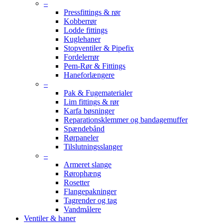
–
Pressfittings & rør
Kobberrør
Lodde fittings
Kuglehaner
Stopventiler & Pipefix
Fordelerrør
Pem-Rør & Fittings
Haneforlængere
–
Pak & Fugematerialer
Lim fittings & rør
Karfa bøsninger
Reparationsklemmer og bandagemuffer
Spændebånd
Rørpaneler
Tilslutningsslanger
–
Armeret slange
Rørophæng
Rosetter
Flangepakninger
Tagrender og tag
Vandmålere
Ventiler & haner