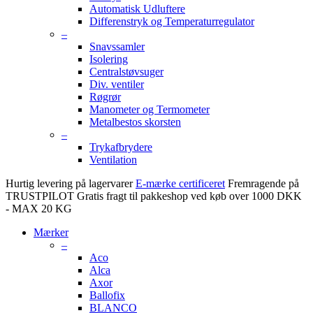
Automatisk Udluftere
Differenstryk og Temperaturregulator
–
Snavssamler
Isolering
Centralstøvsuger
Div. ventiler
Røgrør
Manometer og Termometer
Metalbestos skorsten
–
Trykafbrydere
Ventilation
Hurtig levering på lagervarer
E-mærke certificeret
Fremragende på
TRUSTPILOT
Gratis fragt til pakkeshop ved køb over 1000 DKK
- MAX 20 KG
Mærker
–
Aco
Alca
Axor
Ballofix
BLANCO