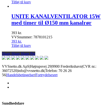
Tilføj til kurv
UNITE KANALVENTILATOR 15W
med timer til Ø150 mm kanalrør
393
kr.
VVSnummer: 7878101215
393
kr.
Tilføj til kurv
Share
Share
Share
Share
Pin
VVSnetto.dk ApS
|
Højrupsvej 29
|
9900 Frederikshavn
|
CVR nr.:
36072520
|
info@vvsnetto.dk
|
Telefon: 70 26 26
56
|
Handelsbetingelser
|
Fortrydelsesret
facebook
youtube
Sundhedsfare