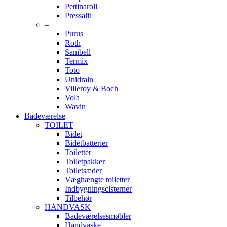
Pettinaroli
Pressalit
–
Purus
Roth
Sanibell
Termix
Toto
Unidrain
Villeroy & Boch
Vola
Wavin
Badeværelse
TOILET
Bidet
Bidétbatterier
Toiletter
Toiletpakker
Toiletsæder
Væghængte toiletter
Indbygningscisterner
Tilbehør
HÅNDVASK
Badeværelsesmøbler
Håndvaske