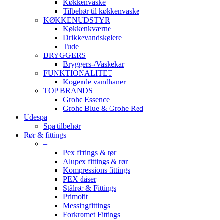
Køkkenvaske
Tilbehør til køkkenvaske
KØKKENUDSTYR
Køkkenkværne
Drikkevandskølere
Tude
BRYGGERS
Bryggers-/Vaskekar
FUNKTIONALITET
Kogende vandhaner
TOP BRANDS
Grohe Essence
Grohe Blue & Grohe Red
Udespa
Spa tilbehør
Rør & fittings
–
Pex fittings & rør
Alupex fittings & rør
Kompressions fittings
PEX dåser
Stålrør & Fittings
Primofit
Messingfittings
Forkromet Fittings