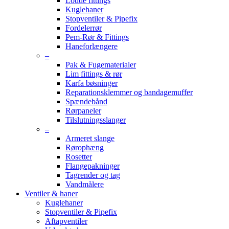
Lodde fittings
Kuglehaner
Stopventiler & Pipefix
Fordelerrør
Pem-Rør & Fittings
Haneforlængere
–
Pak & Fugematerialer
Lim fittings & rør
Karfa bøsninger
Reparationsklemmer og bandagemuffer
Spændebånd
Rørpaneler
Tilslutningsslanger
–
Armeret slange
Rørophæng
Rosetter
Flangepakninger
Tagrender og tag
Vandmålere
Ventiler & haner
Kuglehaner
Stopventiler & Pipefix
Aftapventiler