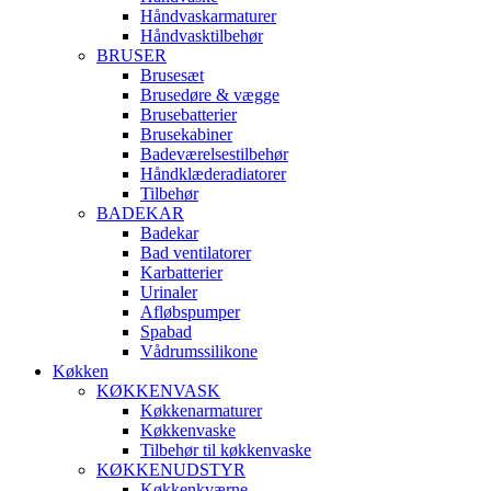
Håndvaskarmaturer
Håndvasktilbehør
BRUSER
Brusesæt
Brusedøre & vægge
Brusebatterier
Brusekabiner
Badeværelsestilbehør
Håndklæderadiatorer
Tilbehør
BADEKAR
Badekar
Bad ventilatorer
Karbatterier
Urinaler
Afløbspumper
Spabad
Vådrumssilikone
Køkken
KØKKENVASK
Køkkenarmaturer
Køkkenvaske
Tilbehør til køkkenvaske
KØKKENUDSTYR
Køkkenkværne