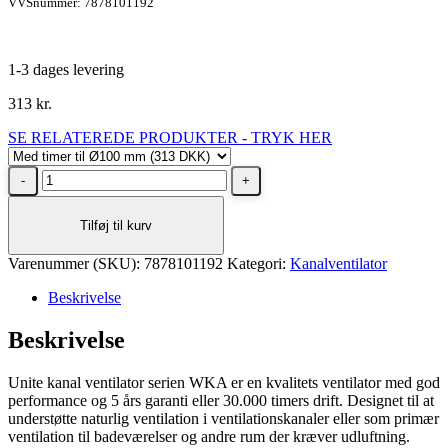
VVSnummer: 7878101192
1-3 dages levering
313
kr.
SE RELATEREDE PRODUKTER - TRYK HER
UNITE
KANALVENTILATOR
13W
Tilføj til kurv
med
timer
Varenummer (SKU):
til
7878101192
Kategori:
Kanalventilator
Ø100
Beskrivelse
mm
kanalrør
Beskrivelse
antal
Unite kanal ventilator serien WKA er en kvalitets ventilator med god
performance og 5 års garanti eller 30.000 timers drift. Designet til at
understøtte naturlig ventilation i ventilationskanaler eller som primær
ventilation til badeværelser og andre rum der kræver udluftning.