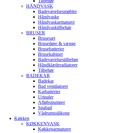
Tilbehør
HÅNDVASK
Badeværelsesmøbler
Håndvaske
Håndvaskarmaturer
Håndvasktilbehør
BRUSER
Brusesæt
Brusedøre & vægge
Brusebatterier
Brusekabiner
Badeværelsestilbehør
Håndklæderadiatorer
Tilbehør
BADEKAR
Badekar
Bad ventilatorer
Karbatterier
Urinaler
Afløbspumper
Spabad
Vådrumssilikone
Køkken
KØKKENVASK
Køkkenarmaturer