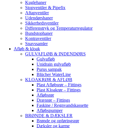
Kuglehaner
Stopventiler & Pipefix
Aftapventiler
Udendørshaner
Sikkerhedsventiler
Differenstryk og Temperaturregulator
Bundstophaner
Kontraventiler
Snavssamler
Afløb & kloak
GULVAFLØB & INDENDØRS
Gulvafløb
Unidrain gulvafløb
Purus sampak
Blücher WaterLine
KLOAKRØR & AFLØB
Plast Afløbsrør – Fittings
Plast Kloakrør – Fittings
Afløbsrør
Drænrør – Fittings
Faskine / Regnvandskassette
Afløbspumper
BRØNDE & DÆKSLER
Brønde og opføringsrør
Dæksler og karme