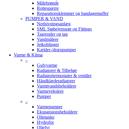
Målebrønde
Rottespærre
Reparationsklemmer og bandagemuffer
PUMPER & VAND
Nedsivningsanlæg
SML Støbejernsrør og Fittings
Tagrender og tag
Vandmålere
Jetkoblinger
Kælder-/drænpumper
Varme & Klima
–
Gulvvarme
Radiatorer & Tilbehør
Radiatortermostater & ventiler
Håndklæderadiatorer
Varmtvandsbeholdere
Varmevekslere
Pumper
–
Varmepumper
Ekspansionsbeholdere
Olietanke
Hydrofor
Oliefyr