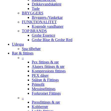
Drikkevandskølere
Tude
BRYGGERS
Bryggers-/Vaskekar
FUNKTIONALITET
Kogende vandhaner
TOP BRANDS
Grohe Essence
Grohe Blue & Grohe Red
Udespa
Spa tilbehør
Rør & fittings
–
Pex fittings & rør
Alupex fittings & rør
Kompressions fittings
PEX dåser
Stålrør & Fittings
Primofit
Messingfittings
Forkromet Fittings
–
Pressfittings & rør
Kobberrør