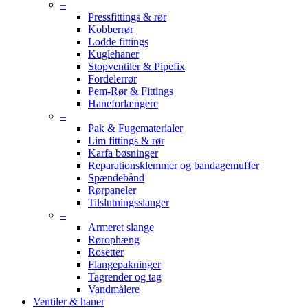
–
Pressfittings & rør
Kobberrør
Lodde fittings
Kuglehaner
Stopventiler & Pipefix
Fordelerrør
Pem-Rør & Fittings
Haneforlængere
–
Pak & Fugematerialer
Lim fittings & rør
Karfa bøsninger
Reparationsklemmer og bandagemuffer
Spændebånd
Rørpaneler
Tilslutningsslanger
–
Armeret slange
Rørophæng
Rosetter
Flangepakninger
Tagrender og tag
Vandmålere
Ventiler & haner