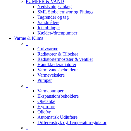
PUMPER & VAND
Nedsivningsanlæg
SML Støbejernsrør og Fittings
Tagrender og tag
Vandmålere
Jetkoblinger
Kælder-/drænpumper
Varme & Klima
–
Gulvvarme
Radiatorer & Tilbehør
Radiatortermostater & ventiler
Håndklæderadiatorer
Varmtvandsbeholdere
Varmevekslere
Pumper
–
Varmepumper
Ekspansionsbeholdere
Olietanke
Hydrofor
Oliefyr
Automatisk Udluftere
Differenstryk og Temperaturregulator
–