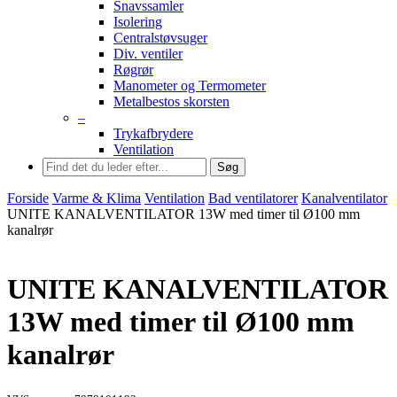
Snavssamler
Isolering
Centralstøvsuger
Div. ventiler
Røgrør
Manometer og Termometer
Metalbestos skorsten
–
Trykafbrydere
Ventilation
Søg
Forside
Varme & Klima
Ventilation
Bad ventilatorer
Kanalventilator
UNITE KANALVENTILATOR 13W med timer til Ø100 mm
kanalrør
UNITE KANALVENTILATOR
13W med timer til Ø100 mm
kanalrør