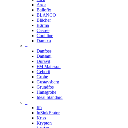
Axor
Ballofix
BLANCO
Blücher
Børma
Cassøe
Cool line
Damixa
–
Danfoss
Dansani
Duravit
FM Mattsson
Geberit
Grohe
Gustavsberg
Grundfos
Hansgrohe
Ideal Standard
–
Ifö
InSinkErator
Kriss
Krypton