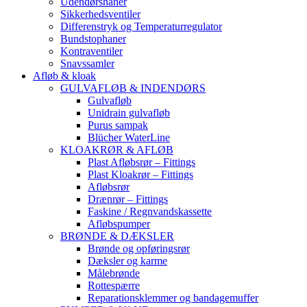
Udendørshaner
Sikkerhedsventiler
Differenstryk og Temperaturregulator
Bundstophaner
Kontraventiler
Snavssamler
Afløb & kloak
GULVAFLØB & INDENDØRS
Gulvafløb
Unidrain gulvafløb
Purus sampak
Blücher WaterLine
KLOAKRØR & AFLØB
Plast Afløbsrør – Fittings
Plast Kloakrør – Fittings
Afløbsrør
Drænrør – Fittings
Faskine / Regnvandskassette
Afløbspumper
BRØNDE & DÆKSLER
Brønde og opføringsrør
Dæksler og karme
Målebrønde
Rottespærre
Reparationsklemmer og bandagemuffer