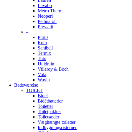
Laufen
Lavabo
Metro Therm
Neoperl
Pettinaroli
Pressalit
–
Purus
Roth
Sanibell
Termix
Toto
Unidrain
Villeroy & Boch
Vola
Wavin
Badeværelse
TOILET
Bidet
Bidétbatterier
Toiletter
Toiletpakker
Toiletsæder
Væghængte toiletter
Indbygningscisterner