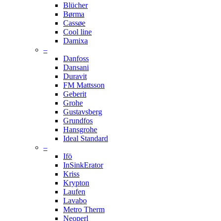
Blücher
Børma
Cassøe
Cool line
Damixa
–
Danfoss
Dansani
Duravit
FM Mattsson
Geberit
Grohe
Gustavsberg
Grundfos
Hansgrohe
Ideal Standard
–
Ifö
InSinkErator
Kriss
Krypton
Laufen
Lavabo
Metro Therm
Neoperl