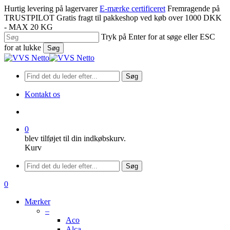
Spring
Hurtig levering på lagervarer
E-mærke certificeret
Fremragende på
til
TRUSTPILOT
Gratis fragt til pakkeshop ved køb over 1000 DKK
hovedindhold
- MAX 20 KG
Tryk på Enter for at søge eller ESC
for at lukke
Søg
Luk
søgning
Søg
Kontakt os
søge
0
blev tilføjet til din indkøbskurv.
Kurv
Menu
Søg
søge
0
Menu
Mærker
–
Aco
Alca