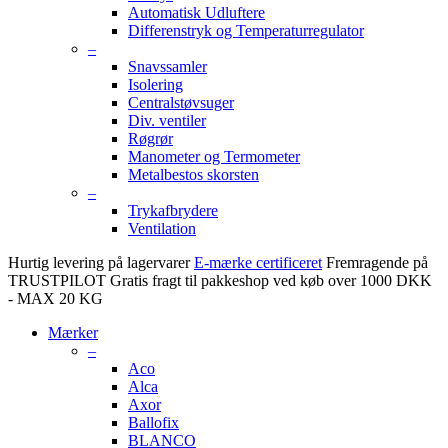
Automatisk Udluftere
Differenstryk og Temperaturregulator
–
Snavssamler
Isolering
Centralstøvsuger
Div. ventiler
Røgrør
Manometer og Termometer
Metalbestos skorsten
–
Trykafbrydere
Ventilation
Hurtig levering på lagervarer
E-mærke certificeret
Fremragende på
TRUSTPILOT
Gratis fragt til pakkeshop ved køb over 1000 DKK
- MAX 20 KG
Mærker
–
Aco
Alca
Axor
Ballofix
BLANCO