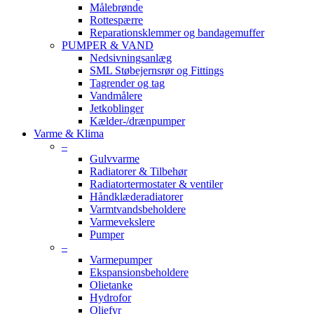
Målebrønde
Rottespærre
Reparationsklemmer og bandagemuffer
PUMPER & VAND
Nedsivningsanlæg
SML Støbejernsrør og Fittings
Tagrender og tag
Vandmålere
Jetkoblinger
Kælder-/drænpumper
Varme & Klima
–
Gulvvarme
Radiatorer & Tilbehør
Radiatortermostater & ventiler
Håndklæderadiatorer
Varmtvandsbeholdere
Varmevekslere
Pumper
–
Varmepumper
Ekspansionsbeholdere
Olietanke
Hydrofor
Oliefyr