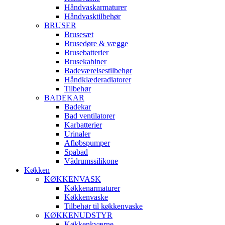
Håndvaskarmaturer
Håndvasktilbehør
BRUSER
Brusesæt
Brusedøre & vægge
Brusebatterier
Brusekabiner
Badeværelsestilbehør
Håndklæderadiatorer
Tilbehør
BADEKAR
Badekar
Bad ventilatorer
Karbatterier
Urinaler
Afløbspumper
Spabad
Vådrumssilikone
Køkken
KØKKENVASK
Køkkenarmaturer
Køkkenvaske
Tilbehør til køkkenvaske
KØKKENUDSTYR
Køkkenkværne