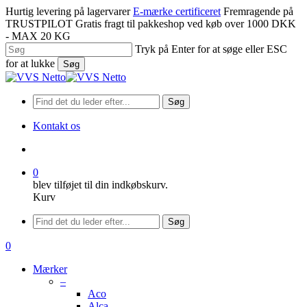
Spring
Hurtig levering på lagervarer
E-mærke certificeret
Fremragende på
til
TRUSTPILOT
Gratis fragt til pakkeshop ved køb over 1000 DKK
hovedindhold
- MAX 20 KG
Tryk på Enter for at søge eller ESC
for at lukke
Søg
Luk
søgning
Søg
Kontakt os
søge
0
blev tilføjet til din indkøbskurv.
Kurv
Menu
Søg
søge
0
Menu
Mærker
–
Aco
Alca