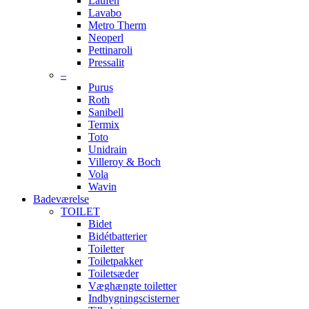
Laufen
Lavabo
Metro Therm
Neoperl
Pettinaroli
Pressalit
–
Purus
Roth
Sanibell
Termix
Toto
Unidrain
Villeroy & Boch
Vola
Wavin
Badeværelse
TOILET
Bidet
Bidétbatterier
Toiletter
Toiletpakker
Toiletsæder
Væghængte toiletter
Indbygningscisterner