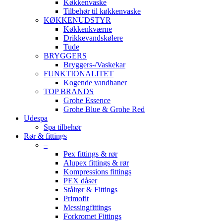
Køkkenvaske
Tilbehør til køkkenvaske
KØKKENUDSTYR
Køkkenkværne
Drikkevandskølere
Tude
BRYGGERS
Bryggers-/Vaskekar
FUNKTIONALITET
Kogende vandhaner
TOP BRANDS
Grohe Essence
Grohe Blue & Grohe Red
Udespa
Spa tilbehør
Rør & fittings
–
Pex fittings & rør
Alupex fittings & rør
Kompressions fittings
PEX dåser
Stålrør & Fittings
Primofit
Messingfittings
Forkromet Fittings