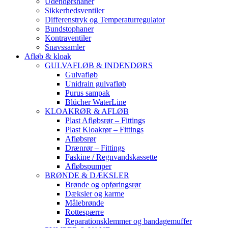
Udendørshaner
Sikkerhedsventiler
Differenstryk og Temperaturregulator
Bundstophaner
Kontraventiler
Snavssamler
Afløb & kloak
GULVAFLØB & INDENDØRS
Gulvafløb
Unidrain gulvafløb
Purus sampak
Blücher WaterLine
KLOAKRØR & AFLØB
Plast Afløbsrør – Fittings
Plast Kloakrør – Fittings
Afløbsrør
Drænrør – Fittings
Faskine / Regnvandskassette
Afløbspumper
BRØNDE & DÆKSLER
Brønde og opføringsrør
Dæksler og karme
Målebrønde
Rottespærre
Reparationsklemmer og bandagemuffer