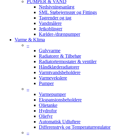
PUMPER & VAND
Nedsivningsanlæg
SML Støbejernsrør og Fittings
Tagrender og tag
Vandmålere
Jetkoblinger
Kælder-/drænpumper
Varme & Klima
–
Gulvvarme
Radiatorer & Tilbehør
Radiatortermostater & ventiler
Håndklæderadiatorer
Varmtvandsbeholdere
Varmevekslere
Pumper
–
Varmepumper
Ekspansionsbeholdere
Olietanke
Hydrofor
Oliefyr
Automatisk Udluftere
Differenstryk og Temperaturregulator
–