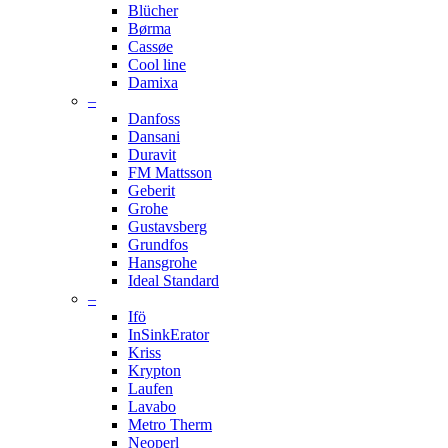
Blücher
Børma
Cassøe
Cool line
Damixa
–
Danfoss
Dansani
Duravit
FM Mattsson
Geberit
Grohe
Gustavsberg
Grundfos
Hansgrohe
Ideal Standard
–
Ifö
InSinkErator
Kriss
Krypton
Laufen
Lavabo
Metro Therm
Neoperl