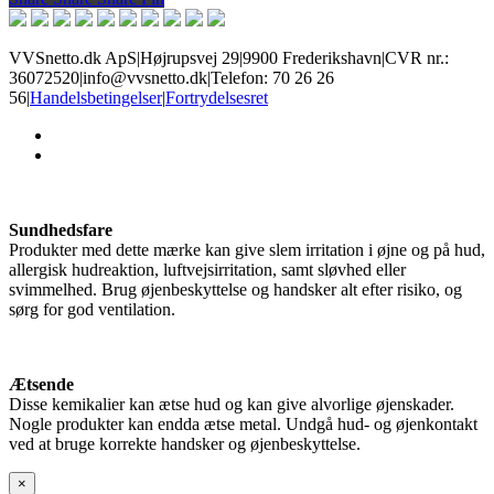
VVSnetto.dk ApS
|
Højrupsvej 29
|
9900 Frederikshavn
|
CVR nr.:
36072520
|
info@vvsnetto.dk
|
Telefon: 70 26 26
56
|
Handelsbetingelser
|
Fortrydelsesret
facebook
youtube
Sundhedsfare
Produkter med dette mærke kan give slem irritation i øjne og på hud,
allergisk hudreaktion, luftvejsirritation, samt sløvhed eller
svimmelhed. Brug øjenbeskyttelse og handsker alt efter risiko, og
sørg for god ventilation.
Ætsende
Disse kemikalier kan ætse hud og kan give alvorlige øjenskader.
Nogle produkter kan endda ætse metal. Undgå hud- og øjenkontakt
ved at bruge korrekte handsker og øjenbeskyttelse.
×