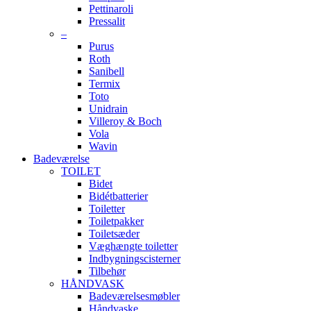
Pettinaroli
Pressalit
–
Purus
Roth
Sanibell
Termix
Toto
Unidrain
Villeroy & Boch
Vola
Wavin
Badeværelse
TOILET
Bidet
Bidétbatterier
Toiletter
Toiletpakker
Toiletsæder
Væghængte toiletter
Indbygningscisterner
Tilbehør
HÅNDVASK
Badeværelsesmøbler
Håndvaske