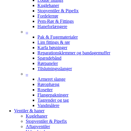
Lodde fittings
Kuglehaner
Stopventiler & Pipefix
Fordelerrør
Pem-Rør & Fittings
Haneforlængere
–
Pak & Fugematerialer
Lim fittings & rør
Karfa bøsninger
Reparationsklemmer og bandagemuffer
Spændebånd
Rørpaneler
Tilslutningsslanger
–
Armeret slange
Rørophæng
Rosetter
Flangepakninger
Tagrender og tag
Vandmålere
Ventiler & haner
Kuglehaner
Stopventiler & Pipefix
Aftapventiler