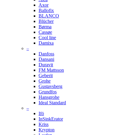
Axor
Ballofix
BLANCO
Blücher
Børma
Cassøe
Cool line
Damixa
–
Danfoss
Dansani
Duravit
FM Mattsson
Geberit
Grohe
Gustavsberg
Grundfos
Hansgrohe
Ideal Standard
–
Ifö
InSinkErator
Kriss
Krypton