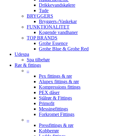
Drikkevandskølere
Tude
BRYGGERS
Bryggers-/Vaskekar
FUNKTIONALITET
Kogende vandhaner
TOP BRANDS
Grohe Essence
Grohe Blue & Grohe Red
Udespa
Spa tilbehør
Rør & fittings
–
Pex fittings & rør
Alupex fittings & rør
Kompressions fittings
PEX dåser
Stålrør & Fittings
Primofit
Messingfittings
Forkromet Fittings
–
Pressfittings & rør
Kobberrør