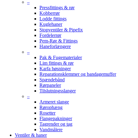
–
Pressfittings & rør
Kobberrør
Lodde fittings
Kuglehaner
Stopventiler & Pipefix
Fordelerrør
Pem-Rør & Fittings
Haneforlængere
–
Pak & Fugematerialer
Lim fittings & rør
Karfa bøsninger
Reparationsklemmer og bandagemuffer
Spændebånd
Rørpaneler
Tilslutningsslanger
–
Armeret slange
Rørophæng
Rosetter
Flangepakninger
Tagrender og tag
Vandmålere
Ventiler & haner