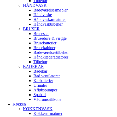
Tilbehør
HÅNDVASK
Badeværelsesmøbler
Håndvaske
Håndvaskarmaturer
Håndvasktilbehør
BRUSER
Brusesæt
Brusedøre & vægge
Brusebatterier
Brusekabiner
Badeværelsestilbehør
Håndklæderadiatorer
Tilbehør
BADEKAR
Badekar
Bad ventilatorer
Karbatterier
Urinaler
Afløbspumper
Spabad
Vådrumssilikone
Køkken
KØKKENVASK
Køkkenarmaturer