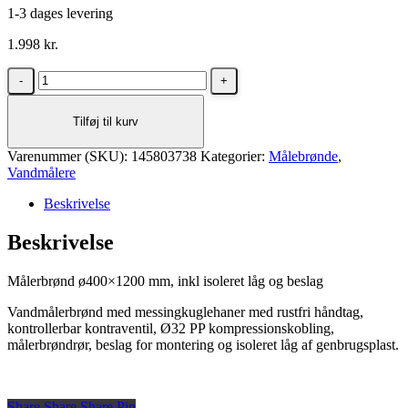
1-3 dages levering
1.998
kr.
Vandmålerbrønd
komplet
m/32mm
Tilføj til kurv
ventilsæt
antal
Varenummer (SKU):
145803738
Kategorier:
Målebrønde
,
Vandmålere
Beskrivelse
Beskrivelse
Målerbrønd ø400×1200 mm, inkl isoleret låg og beslag
Vandmålerbrønd med messingkuglehaner med rustfri håndtag,
kontrollerbar kontraventil, Ø32 PP kompressionskobling,
målerbrøndrør, beslag for montering og isoleret låg af genbrugsplast.
Share
Share
Share
Share
Pin