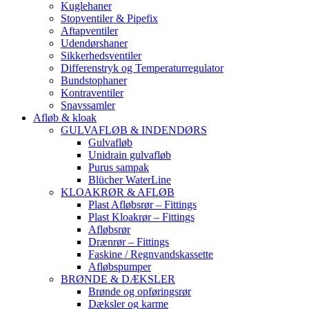
Kuglehaner
Stopventiler & Pipefix
Aftapventiler
Udendørshaner
Sikkerhedsventiler
Differenstryk og Temperaturregulator
Bundstophaner
Kontraventiler
Snavssamler
Afløb & kloak
GULVAFLØB & INDENDØRS
Gulvafløb
Unidrain gulvafløb
Purus sampak
Blücher WaterLine
KLOAKRØR & AFLØB
Plast Afløbsrør – Fittings
Plast Kloakrør – Fittings
Afløbsrør
Drænrør – Fittings
Faskine / Regnvandskassette
Afløbspumper
BRØNDE & DÆKSLER
Brønde og opføringsrør
Dæksler og karme