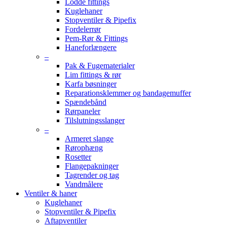
Lodde fittings
Kuglehaner
Stopventiler & Pipefix
Fordelerrør
Pem-Rør & Fittings
Haneforlængere
–
Pak & Fugematerialer
Lim fittings & rør
Karfa bøsninger
Reparationsklemmer og bandagemuffer
Spændebånd
Rørpaneler
Tilslutningsslanger
–
Armeret slange
Rørophæng
Rosetter
Flangepakninger
Tagrender og tag
Vandmålere
Ventiler & haner
Kuglehaner
Stopventiler & Pipefix
Aftapventiler