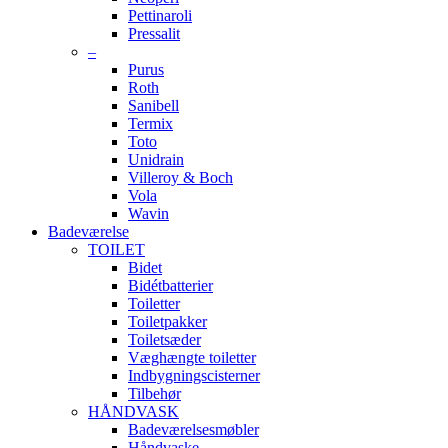
Pettinaroli
Pressalit
–
Purus
Roth
Sanibell
Termix
Toto
Unidrain
Villeroy & Boch
Vola
Wavin
Badeværelse
TOILET
Bidet
Bidétbatterier
Toiletter
Toiletpakker
Toiletsæder
Væghængte toiletter
Indbygningscisterner
Tilbehør
HÅNDVASK
Badeværelsesmøbler
Håndvaske