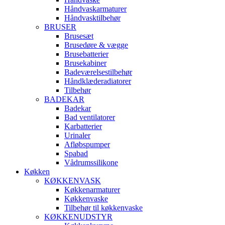
Håndvaskarmaturer
Håndvasktilbehør
BRUSER
Brusesæt
Brusedøre & vægge
Brusebatterier
Brusekabiner
Badeværelsestilbehør
Håndklæderadiatorer
Tilbehør
BADEKAR
Badekar
Bad ventilatorer
Karbatterier
Urinaler
Afløbspumper
Spabad
Vådrumssilikone
Køkken
KØKKENVASK
Køkkenarmaturer
Køkkenvaske
Tilbehør til køkkenvaske
KØKKENUDSTYR