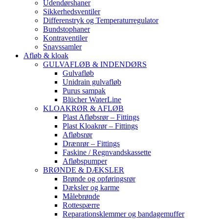
Udendørshaner
Sikkerhedsventiler
Differenstryk og Temperaturregulator
Bundstophaner
Kontraventiler
Snavssamler
Afløb & kloak
GULVAFLØB & INDENDØRS
Gulvafløb
Unidrain gulvafløb
Purus sampak
Blücher WaterLine
KLOAKRØR & AFLØB
Plast Afløbsrør – Fittings
Plast Kloakrør – Fittings
Afløbsrør
Drænrør – Fittings
Faskine / Regnvandskassette
Afløbspumper
BRØNDE & DÆKSLER
Brønde og opføringsrør
Dæksler og karme
Målebrønde
Rottespærre
Reparationsklemmer og bandagemuffer