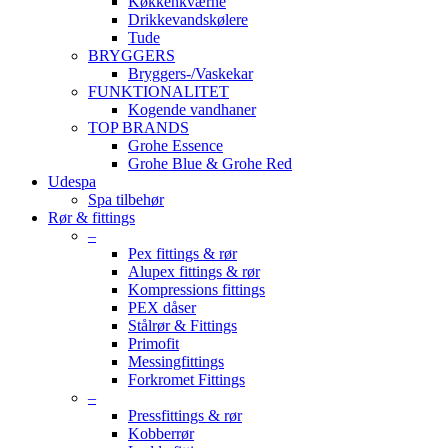
Køkkenkværne
Drikkevandskølere
Tude
BRYGGERS
Bryggers-/Vaskekar
FUNKTIONALITET
Kogende vandhaner
TOP BRANDS
Grohe Essence
Grohe Blue & Grohe Red
Udespa
Spa tilbehør
Rør & fittings
–
Pex fittings & rør
Alupex fittings & rør
Kompressions fittings
PEX dåser
Stålrør & Fittings
Primofit
Messingfittings
Forkromet Fittings
–
Pressfittings & rør
Kobberrør