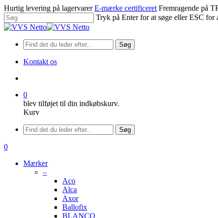
Spring
Hurtig levering på lagervarer
E-mærke certificeret
Fremragende på
til
Tryk på Enter for at søge eller ESC for 
hovedindhold
Luk
søgning
Søg
Kontakt os
søge
0
blev tilføjet til din indkøbskurv.
Kurv
Menu
Søg
søge
0
Menu
Mærker
–
Aco
Alca
Axor
Ballofix
BLANCO