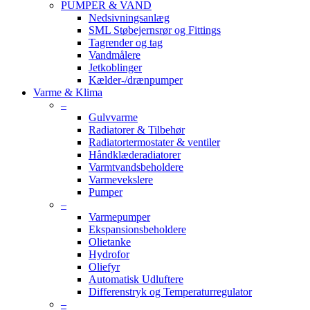
PUMPER & VAND
Nedsivningsanlæg
SML Støbejernsrør og Fittings
Tagrender og tag
Vandmålere
Jetkoblinger
Kælder-/drænpumper
Varme & Klima
–
Gulvvarme
Radiatorer & Tilbehør
Radiatortermostater & ventiler
Håndklæderadiatorer
Varmtvandsbeholdere
Varmevekslere
Pumper
–
Varmepumper
Ekspansionsbeholdere
Olietanke
Hydrofor
Oliefyr
Automatisk Udluftere
Differenstryk og Temperaturregulator
–