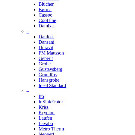
Blücher
Børma
Cassøe
Cool line
Damixa
–
Danfoss
Dansani
Duravit
FM Mattsson
Geberit
Grohe
Gustavsberg
Grundfos
Hansgrohe
Ideal Standard
–
Ifö
InSinkErator
Kriss
Krypton
Laufen
Lavabo
Metro Therm
Neoperl