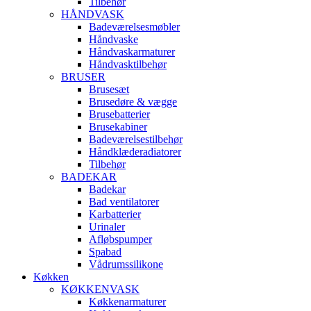
Tilbehør
HÅNDVASK
Badeværelsesmøbler
Håndvaske
Håndvaskarmaturer
Håndvasktilbehør
BRUSER
Brusesæt
Brusedøre & vægge
Brusebatterier
Brusekabiner
Badeværelsestilbehør
Håndklæderadiatorer
Tilbehør
BADEKAR
Badekar
Bad ventilatorer
Karbatterier
Urinaler
Afløbspumper
Spabad
Vådrumssilikone
Køkken
KØKKENVASK
Køkkenarmaturer