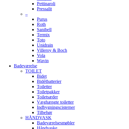
Pettinaroli
Pressalit
–
Purus
Roth
Sanibell
Termix
Toto
Unidrain
Villeroy & Boch
Vola
Wavin
Badeværelse
TOILET
Bidet
Bidétbatterier
Toiletter
Toiletpakker
Toiletsæder
Væghængte toiletter
Indbygningscisterner
Tilbehør
HÅNDVASK
Badeværelsesmøbler
Håndvaske