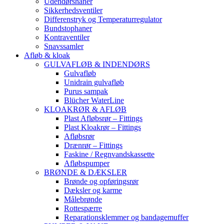
Udendørshaner
Sikkerhedsventiler
Differenstryk og Temperaturregulator
Bundstophaner
Kontraventiler
Snavssamler
Afløb & kloak
GULVAFLØB & INDENDØRS
Gulvafløb
Unidrain gulvafløb
Purus sampak
Blücher WaterLine
KLOAKRØR & AFLØB
Plast Afløbsrør – Fittings
Plast Kloakrør – Fittings
Afløbsrør
Drænrør – Fittings
Faskine / Regnvandskassette
Afløbspumper
BRØNDE & DÆKSLER
Brønde og opføringsrør
Dæksler og karme
Målebrønde
Rottespærre
Reparationsklemmer og bandagemuffer