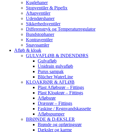
Kuglehaner
Stopventiler & Pipefix
Aftapventiler
Udendørshaner
Sikkerhedsventiler
Differenstryk og Temperaturregulator
Bundstophaner
Kontraventiler
Snavssamler
Afløb & kloak
GULVAFLØB & INDENDØRS
Gulvafløb
Unidrain gulvafløb
Purus sampak
Blücher WaterLine
KLOAKRØR & AFLØB
Plast Afløbsrør – Fittings
Plast Kloakrør – Fittings
Afløbsrør
Drænrør – Fittings
Faskine / Regnvandskassette
Afløbspumper
BRØNDE & DÆKSLER
Brønde og opføringsrør
Dæksler og karme