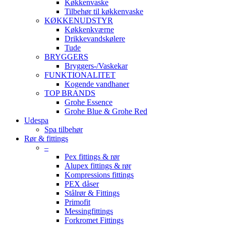
Køkkenvaske
Tilbehør til køkkenvaske
KØKKENUDSTYR
Køkkenkværne
Drikkevandskølere
Tude
BRYGGERS
Bryggers-/Vaskekar
FUNKTIONALITET
Kogende vandhaner
TOP BRANDS
Grohe Essence
Grohe Blue & Grohe Red
Udespa
Spa tilbehør
Rør & fittings
–
Pex fittings & rør
Alupex fittings & rør
Kompressions fittings
PEX dåser
Stålrør & Fittings
Primofit
Messingfittings
Forkromet Fittings