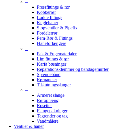
–
Pressfittings & rør
Kobberrør
Lodde fittings
Kuglehaner
Stopventiler & Pipefix
Fordelerrør
Pem-Rør & Fittings
Haneforlængere
–
Pak & Fugematerialer
Lim fittings & rør
Karfa bøsninger
Reparationsklemmer og bandagemuffer
Spændebånd
Rørpaneler
Tilslutningsslanger
–
Armeret slange
Rørophæng
Rosetter
Flangepakninger
Tagrender og tag
Vandmålere
Ventiler & haner