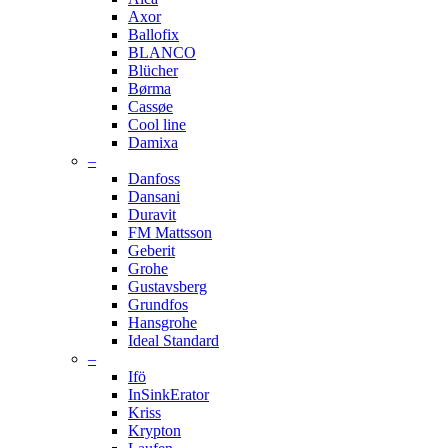
Axor
Ballofix
BLANCO
Blücher
Børma
Cassøe
Cool line
Damixa
–
Danfoss
Dansani
Duravit
FM Mattsson
Geberit
Grohe
Gustavsberg
Grundfos
Hansgrohe
Ideal Standard
–
Ifö
InSinkErator
Kriss
Krypton