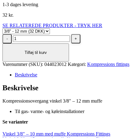
1-3 dages levering
32
kr.
SE RELATEREDE PRODUKTER - TRYK HER
Vinkel
3/8"
-
Tilføj til kurv
12
mm
Varenummer (SKU):
med
044023012
Kategori:
Kompressions fittings
muffe
Beskrivelse
Kompressions
Fittings
Beskrivelse
antal
Kompressionsovergang vinkel 3/8″ – 12 mm muffe
Til gas- varme- og køleinstallationer
Se varianter
Vinkel 3/8″ – 10 mm med muffe Kompressions Fittings