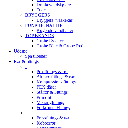
Drikkevandskølere
Tude
BRYGGERS
Bryggers-/Vaskekar
FUNKTIONALITET
Kogende vandhaner
TOP BRANDS
Grohe Essence
Grohe Blue & Grohe Red
Udespa
Spa tilbehør
Rør & fittings
–
Pex fittings & rør
Alupex fittings & rør
Kompressions fittings
PEX dåser
Stålrør & Fittings
Primofit
Messingfittings
Forkromet Fittings
–
Pressfittings & rør
Kobberrør