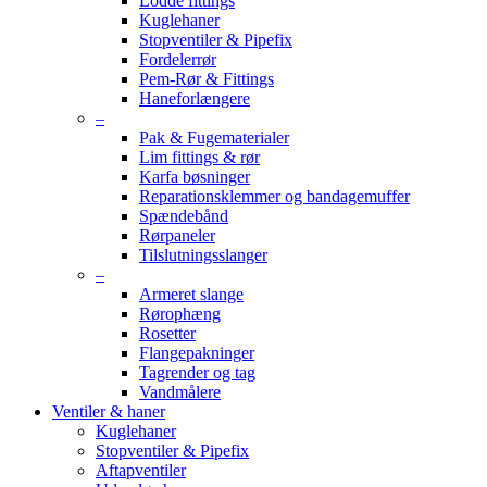
Lodde fittings
Kuglehaner
Stopventiler & Pipefix
Fordelerrør
Pem-Rør & Fittings
Haneforlængere
–
Pak & Fugematerialer
Lim fittings & rør
Karfa bøsninger
Reparationsklemmer og bandagemuffer
Spændebånd
Rørpaneler
Tilslutningsslanger
–
Armeret slange
Rørophæng
Rosetter
Flangepakninger
Tagrender og tag
Vandmålere
Ventiler & haner
Kuglehaner
Stopventiler & Pipefix
Aftapventiler