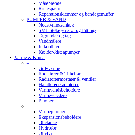
Målebrønde
Rottespærre
Reparationsklemmer og bandagemuffer
PUMPER & VAND
Nedsivningsanlæg
SML Støbejernsrør og Fittings
Tagrender og tag
Vandmålere
Jetkoblinger
Kælder-/drænpumper
Varme & Klima
–
Gulvvarme
Radiatorer & Tilbehør
Radiatortermostater & ventiler
Håndklæderadiatorer
Varmtvandsbeholdere
Varmevekslere
Pumper
–
Varmepumper
Ekspansionsbeholdere
Olietanke
Hydrofor
Oliefyr