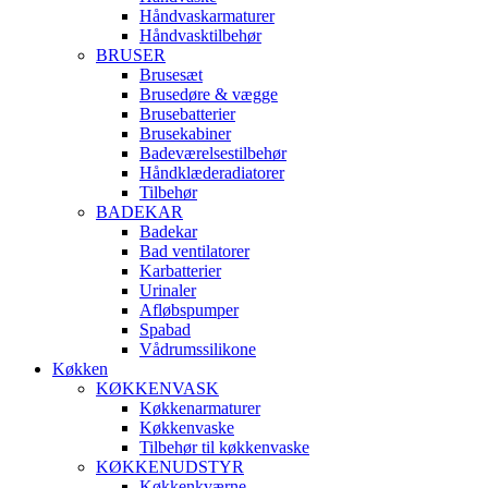
Håndvaskarmaturer
Håndvasktilbehør
BRUSER
Brusesæt
Brusedøre & vægge
Brusebatterier
Brusekabiner
Badeværelsestilbehør
Håndklæderadiatorer
Tilbehør
BADEKAR
Badekar
Bad ventilatorer
Karbatterier
Urinaler
Afløbspumper
Spabad
Vådrumssilikone
Køkken
KØKKENVASK
Køkkenarmaturer
Køkkenvaske
Tilbehør til køkkenvaske
KØKKENUDSTYR
Køkkenkværne