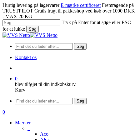
Spring
Hurtig levering på lagervarer
E-mærke certificeret
Fremragende på
til
TRUSTPILOT
Gratis fragt til pakkeshop ved køb over 1000 DKK
hovedindhold
- MAX 20 KG
Tryk på Enter for at søge eller ESC
for at lukke
Søg
Luk
søgning
Søg
Kontakt os
søge
0
blev tilføjet til din indkøbskurv.
Kurv
Menu
Søg
søge
0
Menu
Mærker
–
Aco
Alca