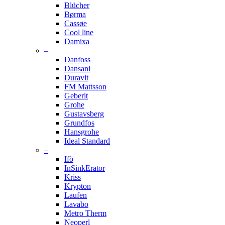
Blücher
Børma
Cassøe
Cool line
Damixa
–
Danfoss
Dansani
Duravit
FM Mattsson
Geberit
Grohe
Gustavsberg
Grundfos
Hansgrohe
Ideal Standard
–
Ifö
InSinkErator
Kriss
Krypton
Laufen
Lavabo
Metro Therm
Neoperl