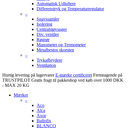
Automatisk Udluftere
Differenstryk og Temperaturregulator
–
Snavssamler
Isolering
Centralstøvsuger
Div. ventiler
Røgrør
Manometer og Termometer
Metalbestos skorsten
–
Trykafbrydere
Ventilation
Hurtig levering på lagervarer
E-mærke certificeret
Fremragende på
TRUSTPILOT
Gratis fragt til pakkeshop ved køb over 1000 DKK
- MAX 20 KG
Mærker
–
Aco
Alca
Axor
Ballofix
BLANCO