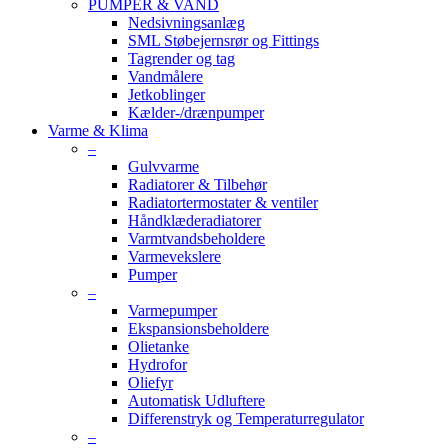
PUMPER & VAND
Nedsivningsanlæg
SML Støbejernsrør og Fittings
Tagrender og tag
Vandmålere
Jetkoblinger
Kælder-/drænpumper
Varme & Klima
–
Gulvvarme
Radiatorer & Tilbehør
Radiatortermostater & ventiler
Håndklæderadiatorer
Varmtvandsbeholdere
Varmevekslere
Pumper
–
Varmepumper
Ekspansionsbeholdere
Olietanke
Hydrofor
Oliefyr
Automatisk Udluftere
Differenstryk og Temperaturregulator
–