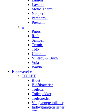
Laufen
Lavabo
Metro Therm
Neoperl
Pettinaroli
Pressalit
–
Purus
Roth
Sanibell
Termix
Toto
Unidrain
Villeroy & Boch
Vola
Wavin
Badeværelse
TOILET
Bidet
Bidétbatterier
Toiletter
Toiletpakker
Toiletsæder
Væghængte toiletter
Indbygningscisterner