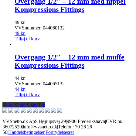
Overgang 1/2″ – 12 mm med nippel
Kompressions Fittings
49
kr.
VVSnummer: 044060132
49
kr.
Tilføj til kurv
Overgang 1/2″ – 12 mm med muffe
Kompressions Fittings
44
kr.
VVSnummer: 044065132
44
kr.
Tilføj til kurv
Share
Share
Share
Share
Pin
VVSnetto.dk ApS
|
Højrupsvej 29
|
9900 Frederikshavn
|
CVR nr.:
36072520
|
info@vvsnetto.dk
|
Telefon: 70 26 26
56
|
Handelsbetingelser
|
Fortrydelsesret