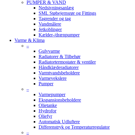
PUMPER & VAND
Nedsivningsanlæg
SML Støbejernsrør og Fittings
Tagrender og tag
Vandmålere
Jetkoblinger
Kælder-/drænpumper
Varme & Klima
–
Gulvvarme
Radiatorer & Tilbehør
Radiatortermostater & ventiler
Håndklæderadiatorer
Varmtvandsbeholdere
Varmevekslere
Pumper
–
Varmepumper
Ekspansionsbeholdere
Olietanke
Hydrofor
Oliefyr
Automatisk Udluftere
Differenstryk og Temperaturregulator
–