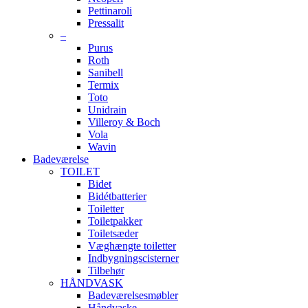
Pettinaroli
Pressalit
–
Purus
Roth
Sanibell
Termix
Toto
Unidrain
Villeroy & Boch
Vola
Wavin
Badeværelse
TOILET
Bidet
Bidétbatterier
Toiletter
Toiletpakker
Toiletsæder
Væghængte toiletter
Indbygningscisterner
Tilbehør
HÅNDVASK
Badeværelsesmøbler
Håndvaske