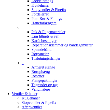
Lodde fittings
Kuglehaner
Stopventiler & Pipefix
Fordelerrør
Pem-Rør & Fittings
Haneforlængere
–
Pak & Fugematerialer
Lim fittings & rør
Karfa bøsninger
Reparationsklemmer og bandagemuffer
Spændebånd
Rørpaneler
Tilslutningsslanger
–
Armeret slange
Rørophæng
Rosetter
Flangepakninger
Tagrender og tag
Vandmålere
Ventiler & haner
Kuglehaner
Stopventiler & Pipefix
Aftapventiler