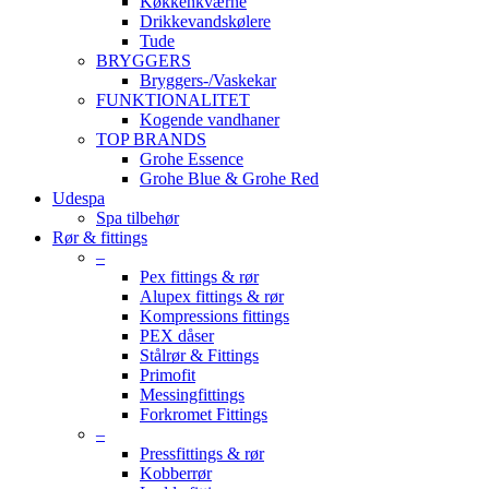
Køkkenkværne
Drikkevandskølere
Tude
BRYGGERS
Bryggers-/Vaskekar
FUNKTIONALITET
Kogende vandhaner
TOP BRANDS
Grohe Essence
Grohe Blue & Grohe Red
Udespa
Spa tilbehør
Rør & fittings
–
Pex fittings & rør
Alupex fittings & rør
Kompressions fittings
PEX dåser
Stålrør & Fittings
Primofit
Messingfittings
Forkromet Fittings
–
Pressfittings & rør
Kobberrør