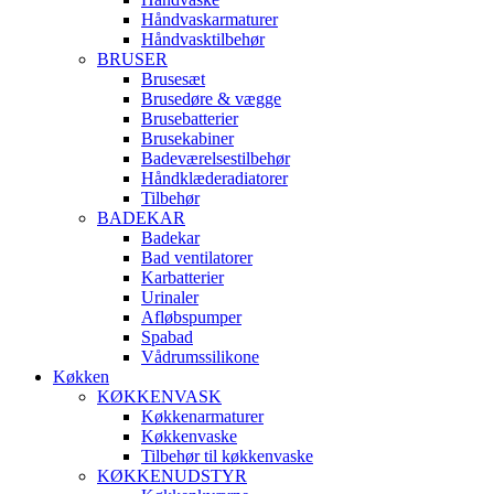
Håndvaskarmaturer
Håndvasktilbehør
BRUSER
Brusesæt
Brusedøre & vægge
Brusebatterier
Brusekabiner
Badeværelsestilbehør
Håndklæderadiatorer
Tilbehør
BADEKAR
Badekar
Bad ventilatorer
Karbatterier
Urinaler
Afløbspumper
Spabad
Vådrumssilikone
Køkken
KØKKENVASK
Køkkenarmaturer
Køkkenvaske
Tilbehør til køkkenvaske
KØKKENUDSTYR