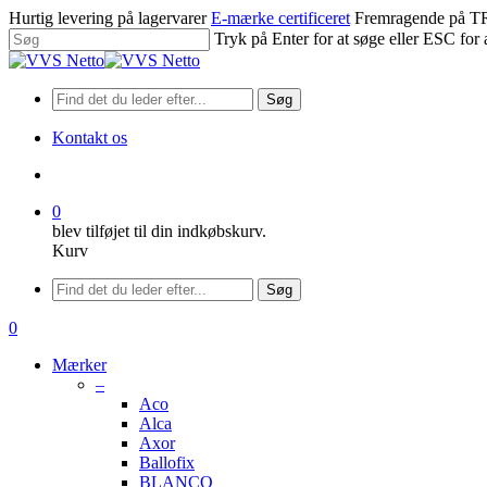
Spring
Hurtig levering på lagervarer
E-mærke certificeret
Fremragende på
til
Tryk på Enter for at søge eller ESC for 
hovedindhold
Luk
søgning
Søg
Kontakt os
søge
0
blev tilføjet til din indkøbskurv.
Kurv
Menu
Søg
søge
0
Menu
Mærker
–
Aco
Alca
Axor
Ballofix
BLANCO