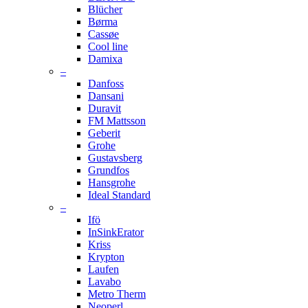
Blücher
Børma
Cassøe
Cool line
Damixa
–
Danfoss
Dansani
Duravit
FM Mattsson
Geberit
Grohe
Gustavsberg
Grundfos
Hansgrohe
Ideal Standard
–
Ifö
InSinkErator
Kriss
Krypton
Laufen
Lavabo
Metro Therm
Neoperl