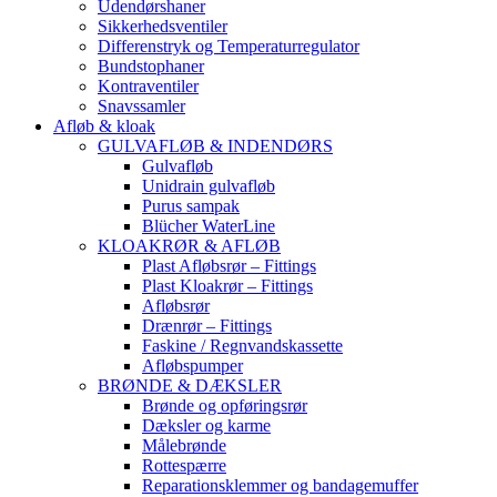
Udendørshaner
Sikkerhedsventiler
Differenstryk og Temperaturregulator
Bundstophaner
Kontraventiler
Snavssamler
Afløb & kloak
GULVAFLØB & INDENDØRS
Gulvafløb
Unidrain gulvafløb
Purus sampak
Blücher WaterLine
KLOAKRØR & AFLØB
Plast Afløbsrør – Fittings
Plast Kloakrør – Fittings
Afløbsrør
Drænrør – Fittings
Faskine / Regnvandskassette
Afløbspumper
BRØNDE & DÆKSLER
Brønde og opføringsrør
Dæksler og karme
Målebrønde
Rottespærre
Reparationsklemmer og bandagemuffer