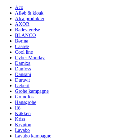
pris
pris
Aco
Afløb & kloak
Alca produkter
AXOR
Badeværelse
BLANCO
Børma
Cassøe
Cool line
Cyber Monday
Damixa
Danfoss
Dansani
Duravit
Geberit
Grohe kampagne
Grundfos
Hansgrohe
Ifö
Køkken
Kriss
Krypton
Lavabo
Lavabo kampagne