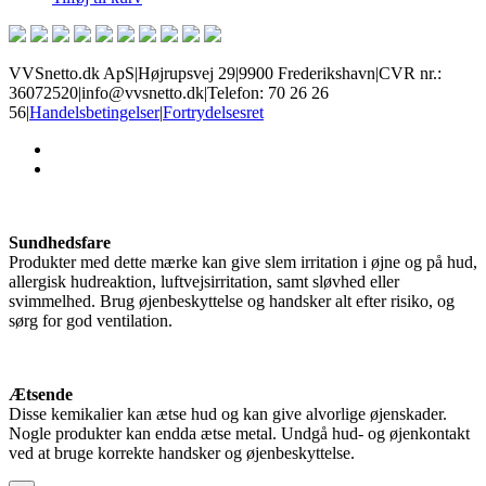
VVSnetto.dk ApS
|
Højrupsvej 29
|
9900 Frederikshavn
|
CVR nr.:
36072520
|
info@vvsnetto.dk
|
Telefon: 70 26 26
56
|
Handelsbetingelser
|
Fortrydelsesret
facebook
youtube
Sundhedsfare
Produkter med dette mærke kan give slem irritation i øjne og på hud,
allergisk hudreaktion, luftvejsirritation, samt sløvhed eller
svimmelhed. Brug øjenbeskyttelse og handsker alt efter risiko, og
sørg for god ventilation.
Ætsende
Disse kemikalier kan ætse hud og kan give alvorlige øjenskader.
Nogle produkter kan endda ætse metal. Undgå hud- og øjenkontakt
ved at bruge korrekte handsker og øjenbeskyttelse.