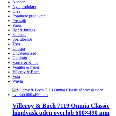
Neoperl
Nye produkter
Oras
Populære produkter
Pressalit
Purus
Rør & fittings
Sanibell
Spa tilbehør
Toto
Udespa
Uncategorized
Unidrain
Varme & Klima
Ventiler & haner
Villeroy & Boch
Vola
Wavin
Villeroy & Boch 7119 Omnia Classic
håndvask uden overløb 600×490 mm