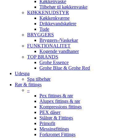
Køkkenvaske
Tilbehør til køkkenvaske
KØKKENUDSTYR
Køkkenkværne
Drikkevandskølere
Tude
BRYGGERS
Bryggers-/Vaskekar
FUNKTIONALITET
Kogende vandhaner
TOP BRANDS
Grohe Essence
Grohe Blue & Grohe Red
Udespa
Spa tilbehør
Rør & fittings
–
Pex fittings & rør
Alupex fittings & rør
Kompressions fittings
PEX dåser
Stålrør & Fittings
Primofit
Messingfittings
Forkromet Fittings