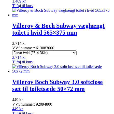
1.469
kr.
Tilføj til kurv
Villeroy & Boch Subway væghængt
toilet i hvid 565×375 mm
2.714
kr.
VVSnummer: 613083000
2.714
kr.
Tilføj til kurv
Villeroy Boch Subway 3.0 softclose
sæt til toiletsæde 50×72 mm
449
kr.
VVSnummer: 92094800
449
kr.
Tilføj til kurv