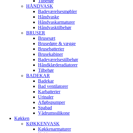
Tilbehør
HÅNDVASK
Badeværelsesmøbler
Håndvaske
Håndvaskarmaturer
Håndvasktilbehør
BRUSER
Brusesæt
Brusedøre & vægge
Brusebatterier
Brusekabiner
Badeværelsestilbehør
Håndklæderadiatorer
Tilbehør
BADEKAR
Badekar
Bad ventilatorer
Karbatterier
Urinaler
Afløbspumper
Spabad
Vådrumssilikone
Køkken
KØKKENVASK
Køkkenarmaturer