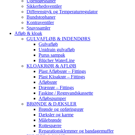
Udendørshaner
Sikkerhedsventiler
Differenstryk og Temperaturregulator
Bundstophaner
Kontraventiler
Snavssamler
Afløb & kloak
GULVAFLØB & INDENDØRS
Gulvafløb
Unidrain gulvafløb
Purus sampak
Blücher WaterLine
KLOAKRØR & AFLØB
Plast Afløbsrør – Fittings
Plast Kloakrør – Fittings
Afløbsrør
Drænrør – Fittings
Faskine / Regnvandskassette
Afløbspumper
BRØNDE & DÆKSLER
Brønde og opføringsrør
Dæksler og karme
Målebrønde
Rottespærre
Reparationsklemmer og bandagemuffer