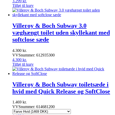
3.299
kr.
Tilføj til kurv
Villeroy & Boch Subway 3.0
væghængt toilet uden skyllekant med
softclose sæde
4.300
kr.
VVSnummer: 612935300
4.300
kr.
Tilføj til kurv
Villeroy & Boch Subway toiletsæde i
hvid med Quick Release og SoftClose
1.469
kr.
VVSnummer: 614681200