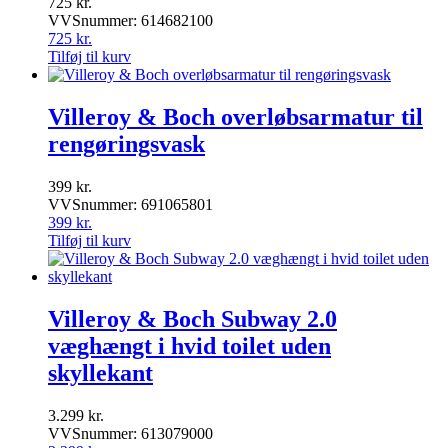
725
kr.
VVSnummer: 614682100
725
kr.
Tilføj til kurv
Villeroy & Boch overløbsarmatur til
rengøringsvask
399
kr.
VVSnummer: 691065801
399
kr.
Tilføj til kurv
Villeroy & Boch Subway 2.0
væghængt i hvid toilet uden
skyllekant
3.299
kr.
VVSnummer: 613079000