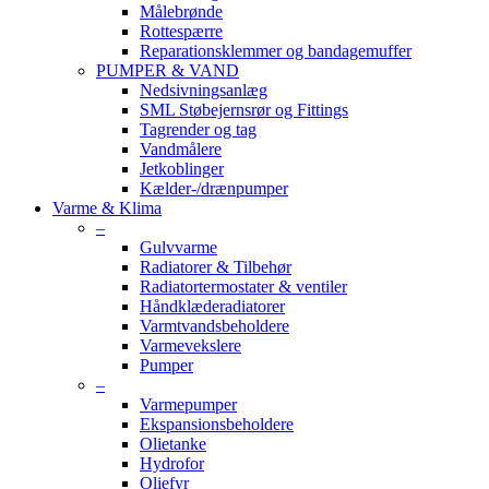
Målebrønde
Rottespærre
Reparationsklemmer og bandagemuffer
PUMPER & VAND
Nedsivningsanlæg
SML Støbejernsrør og Fittings
Tagrender og tag
Vandmålere
Jetkoblinger
Kælder-/drænpumper
Varme & Klima
–
Gulvvarme
Radiatorer & Tilbehør
Radiatortermostater & ventiler
Håndklæderadiatorer
Varmtvandsbeholdere
Varmevekslere
Pumper
–
Varmepumper
Ekspansionsbeholdere
Olietanke
Hydrofor
Oliefyr