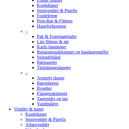
Lodde fittings
Kuglehaner
Stopventiler & Pipefix
Fordelerrør
Pem-Rør & Fittings
Haneforlængere
–
Pak & Fugematerialer
Lim fittings & rør
Karfa bøsninger
Reparationsklemmer og bandagemuffer
Spændebånd
Rørpaneler
Tilslutningsslanger
–
Armeret slange
Rørophæng
Rosetter
Flangepakninger
Tagrender og tag
Vandmålere
Ventiler & haner
Kuglehaner
Stopventiler & Pipefix
Aftapventiler