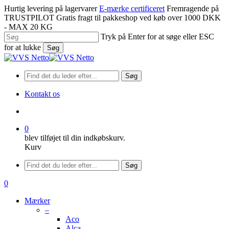
Spring
Hurtig levering på lagervarer
E-mærke certificeret
Fremragende på
til
TRUSTPILOT
Gratis fragt til pakkeshop ved køb over 1000 DKK
hovedindhold
- MAX 20 KG
Tryk på Enter for at søge eller ESC
for at lukke
Søg
Luk
søgning
Søg
Kontakt os
søge
0
blev tilføjet til din indkøbskurv.
Kurv
Menu
Søg
søge
0
Menu
Mærker
–
Aco
Alca