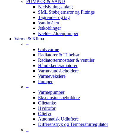
PUMPER & VAND
Nedsivningsanlæg
SML Støbejernsrør og Fittings
Tagrender og tag
Vandmålere
Jetkoblinger
Kælder-/drænpumper
Varme & Klima
–
Gulvvarme
Radiatorer & Tilbehør
Radiatortermostater & ventiler
Håndklæderadiatorer
Varmtvandsbeholdere
Varmevekslere
Pumper
–
Varmepumper
Ekspansionsbeholdere
Olietanke
Hydrofor
Oliefyr
Automatisk Udluftere
Differenstryk og Temperaturregulator
–