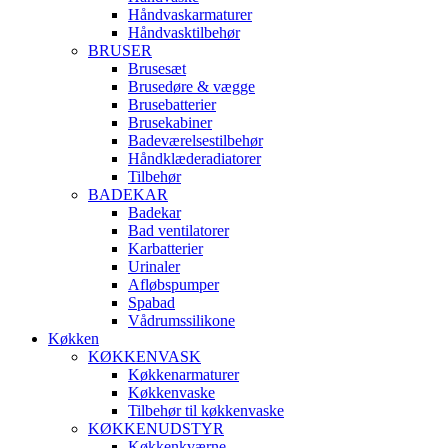
Håndvaskarmaturer
Håndvasktilbehør
BRUSER
Brusesæt
Brusedøre & vægge
Brusebatterier
Brusekabiner
Badeværelsestilbehør
Håndklæderadiatorer
Tilbehør
BADEKAR
Badekar
Bad ventilatorer
Karbatterier
Urinaler
Afløbspumper
Spabad
Vådrumssilikone
Køkken
KØKKENVASK
Køkkenarmaturer
Køkkenvaske
Tilbehør til køkkenvaske
KØKKENUDSTYR
Køkkenkværne