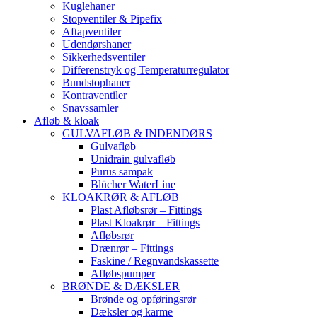
Kuglehaner
Stopventiler & Pipefix
Aftapventiler
Udendørshaner
Sikkerhedsventiler
Differenstryk og Temperaturregulator
Bundstophaner
Kontraventiler
Snavssamler
Afløb & kloak
GULVAFLØB & INDENDØRS
Gulvafløb
Unidrain gulvafløb
Purus sampak
Blücher WaterLine
KLOAKRØR & AFLØB
Plast Afløbsrør – Fittings
Plast Kloakrør – Fittings
Afløbsrør
Drænrør – Fittings
Faskine / Regnvandskassette
Afløbspumper
BRØNDE & DÆKSLER
Brønde og opføringsrør
Dæksler og karme