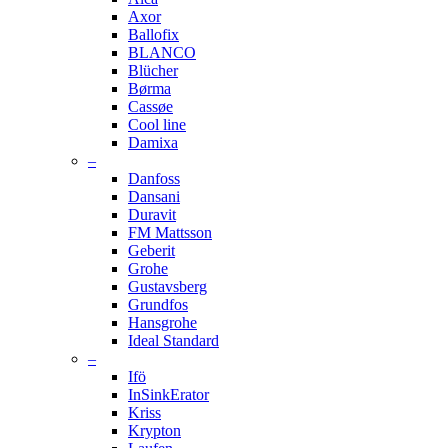
Axor
Ballofix
BLANCO
Blücher
Børma
Cassøe
Cool line
Damixa
–
Danfoss
Dansani
Duravit
FM Mattsson
Geberit
Grohe
Gustavsberg
Grundfos
Hansgrohe
Ideal Standard
–
Ifö
InSinkErator
Kriss
Krypton