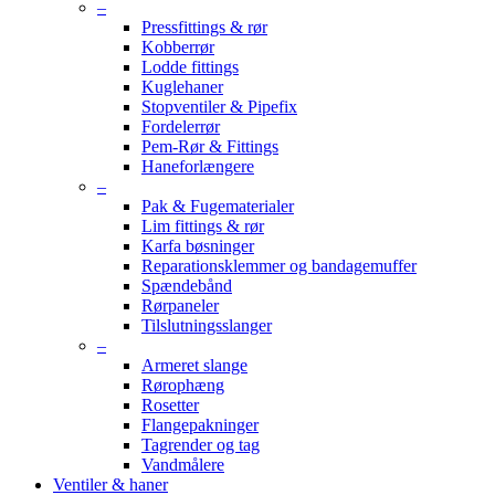
–
Pressfittings & rør
Kobberrør
Lodde fittings
Kuglehaner
Stopventiler & Pipefix
Fordelerrør
Pem-Rør & Fittings
Haneforlængere
–
Pak & Fugematerialer
Lim fittings & rør
Karfa bøsninger
Reparationsklemmer og bandagemuffer
Spændebånd
Rørpaneler
Tilslutningsslanger
–
Armeret slange
Rørophæng
Rosetter
Flangepakninger
Tagrender og tag
Vandmålere
Ventiler & haner