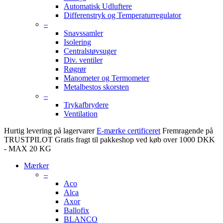
Automatisk Udluftere
Differenstryk og Temperaturregulator
–
Snavssamler
Isolering
Centralstøvsuger
Div. ventiler
Røgrør
Manometer og Termometer
Metalbestos skorsten
–
Trykafbrydere
Ventilation
Hurtig levering på lagervarer
E-mærke certificeret
Fremragende på
TRUSTPILOT
Gratis fragt til pakkeshop ved køb over 1000 DKK
- MAX 20 KG
Mærker
–
Aco
Alca
Axor
Ballofix
BLANCO