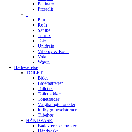
Pettinaroli
Pressalit
–
Purus
Roth
Sanibell
Termix
Toto
Unidrain
Villeroy & Boch
Vola
Wavin
Badeværelse
TOILET
Bidet
Bidétbatterier
Toiletter
Toiletpakker
Toiletsæder
Væghængte toiletter
Indbygningscisterner
Tilbehør
HÅNDVASK
Badeværelsesmøbler
Håndvaske