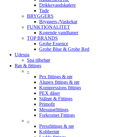
Drikkevandskølere
Tude
BRYGGERS
Bryggers-/Vaskekar
FUNKTIONALITET
Kogende vandhaner
TOP BRANDS
Grohe Essence
Grohe Blue & Grohe Red
Udespa
Spa tilbehør
Rør & fittings
–
Pex fittings & rør
Alupex fittings & rør
Kompressions fittings
PEX dåser
Stålrør & Fittings
Primofit
Messingfittings
Forkromet Fittings
–
Pressfittings & rør
Kobberrør