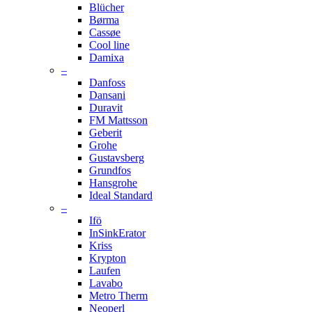
Blücher
Børma
Cassøe
Cool line
Damixa
–
Danfoss
Dansani
Duravit
FM Mattsson
Geberit
Grohe
Gustavsberg
Grundfos
Hansgrohe
Ideal Standard
–
Ifö
InSinkErator
Kriss
Krypton
Laufen
Lavabo
Metro Therm
Neoperl