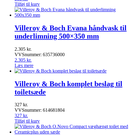
Tilføj til kurv
Villeroy & Boch Evana håndvask til
underlimning 500×350 mm
2.305
kr.
VVSnummer: 635736000
2.305
kr.
Læs mere
Villeroy & Boch komplet beslag til
toiletsæde
327
kr.
VVSnummer: 614681804
327
kr.
Tilføj til kurv