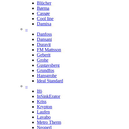
Blücher
Børma
Cassøe
Cool line
Damixa
–
Danfoss
Dansani
Duravit
FM Mattsson
Geberit
Grohe
Gustavsberg
Grundfos
Hansgrohe
Ideal Standard
–
Ifö
InSinkErator
Kriss
Krypton
Laufen
Lavabo
Metro Therm
Neoperl