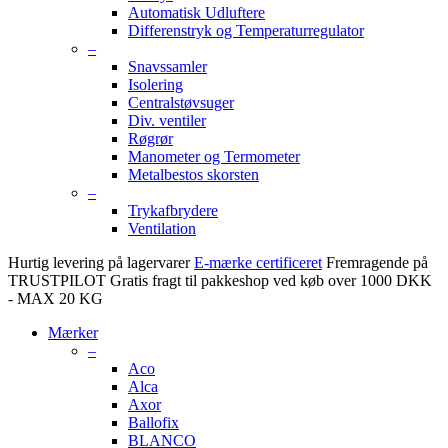
Automatisk Udluftere
Differenstryk og Temperaturregulator
–
Snavssamler
Isolering
Centralstøvsuger
Div. ventiler
Røgrør
Manometer og Termometer
Metalbestos skorsten
–
Trykafbrydere
Ventilation
Hurtig levering på lagervarer
E-mærke certificeret
Fremragende på
TRUSTPILOT
Gratis fragt til pakkeshop ved køb over 1000 DKK
- MAX 20 KG
Mærker
–
Aco
Alca
Axor
Ballofix
BLANCO