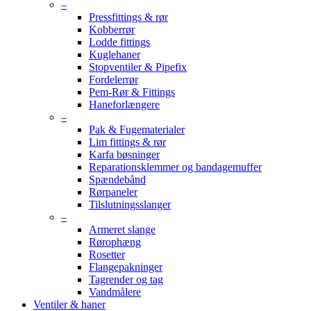
–
Pressfittings & rør
Kobberrør
Lodde fittings
Kuglehaner
Stopventiler & Pipefix
Fordelerrør
Pem-Rør & Fittings
Haneforlængere
–
Pak & Fugematerialer
Lim fittings & rør
Karfa bøsninger
Reparationsklemmer og bandagemuffer
Spændebånd
Rørpaneler
Tilslutningsslanger
–
Armeret slange
Rørophæng
Rosetter
Flangepakninger
Tagrender og tag
Vandmålere
Ventiler & haner