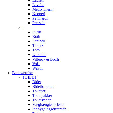
Laufen
Lavabo
Metro Therm
Neoperl
Pettinaroli
Pressalit
–
Purus
Roth
Sanibell
Termix
Toto
Unidrain
Villeroy & Boch
Vola
Wavin
Badeværelse
TOILET
Bidet
Bidétbatterier
Toiletter
Toiletpakker
Toiletsæder
Væghængte toiletter
Indbygningscisterner