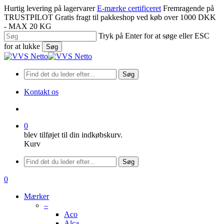
Spring
Hurtig levering på lagervarer
E-mærke certificeret
Fremragende på
til
TRUSTPILOT
Gratis fragt til pakkeshop ved køb over 1000 DKK
hovedindhold
- MAX 20 KG
Tryk på Enter for at søge eller ESC
for at lukke
Søg
Luk
søgning
Søg
Kontakt os
søge
0
blev tilføjet til din indkøbskurv.
Kurv
Menu
Søg
søge
0
Menu
Mærker
–
Aco
Alca