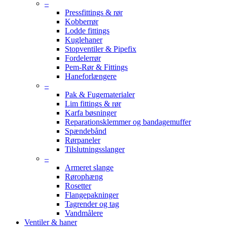
–
Pressfittings & rør
Kobberrør
Lodde fittings
Kuglehaner
Stopventiler & Pipefix
Fordelerrør
Pem-Rør & Fittings
Haneforlængere
–
Pak & Fugematerialer
Lim fittings & rør
Karfa bøsninger
Reparationsklemmer og bandagemuffer
Spændebånd
Rørpaneler
Tilslutningsslanger
–
Armeret slange
Rørophæng
Rosetter
Flangepakninger
Tagrender og tag
Vandmålere
Ventiler & haner