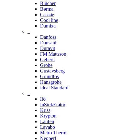
Blücher
Børma
Cassøe
Cool line
Damixa
–
Danfoss
Dansani
Duravit
FM Mattsson
Geberit
Grohe
Gustavsberg
Grundfos
Hansgrohe
Ideal Standard
–
Ifö
InSinkErator
Kriss
Krypton
Laufen
Lavabo
Metro Therm
Neoperl