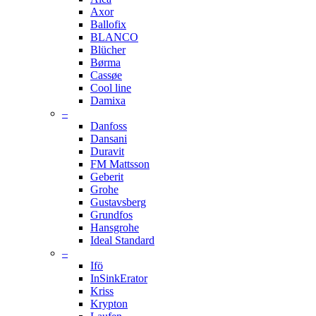
Axor
Ballofix
BLANCO
Blücher
Børma
Cassøe
Cool line
Damixa
–
Danfoss
Dansani
Duravit
FM Mattsson
Geberit
Grohe
Gustavsberg
Grundfos
Hansgrohe
Ideal Standard
–
Ifö
InSinkErator
Kriss
Krypton