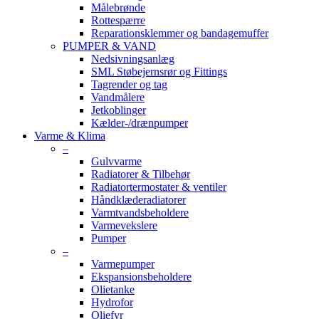
Målebrønde
Rottespærre
Reparationsklemmer og bandagemuffer
PUMPER & VAND
Nedsivningsanlæg
SML Støbejernsrør og Fittings
Tagrender og tag
Vandmålere
Jetkoblinger
Kælder-/drænpumper
Varme & Klima
–
Gulvvarme
Radiatorer & Tilbehør
Radiatortermostater & ventiler
Håndklæderadiatorer
Varmtvandsbeholdere
Varmevekslere
Pumper
–
Varmepumper
Ekspansionsbeholdere
Olietanke
Hydrofor
Oliefyr