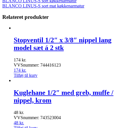
BLANCO LINUS-S sort køkkenarmatur
BLANCO LINUS-S sort mat køkkenarmatur
Relateret produkter
Stopventil 1/2″ x 3/8″ nippel lang
model sæt á 2 stk
174
kr.
VVSnummer: 744416123
174
kr.
Tilføj til kurv
Kuglehane 1/2″ med greb, muffe /
nippel, krom
48
kr.
VVSnummer: 743523004
48
kr.
Tilføj til kurv