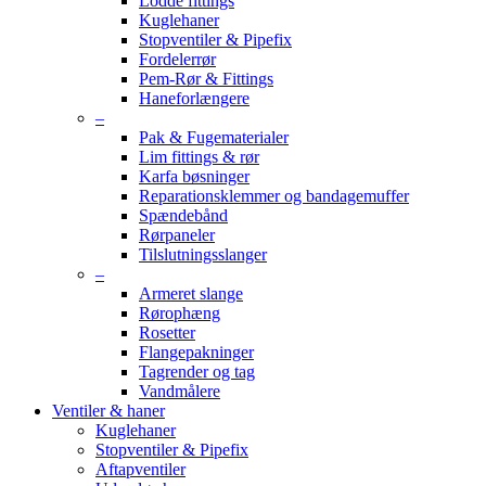
Lodde fittings
Kuglehaner
Stopventiler & Pipefix
Fordelerrør
Pem-Rør & Fittings
Haneforlængere
–
Pak & Fugematerialer
Lim fittings & rør
Karfa bøsninger
Reparationsklemmer og bandagemuffer
Spændebånd
Rørpaneler
Tilslutningsslanger
–
Armeret slange
Rørophæng
Rosetter
Flangepakninger
Tagrender og tag
Vandmålere
Ventiler & haner
Kuglehaner
Stopventiler & Pipefix
Aftapventiler