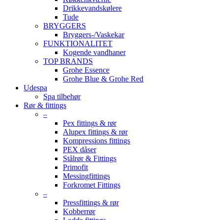
Drikkevandskølere
Tude
BRYGGERS
Bryggers-/Vaskekar
FUNKTIONALITET
Kogende vandhaner
TOP BRANDS
Grohe Essence
Grohe Blue & Grohe Red
Udespa
Spa tilbehør
Rør & fittings
–
Pex fittings & rør
Alupex fittings & rør
Kompressions fittings
PEX dåser
Stålrør & Fittings
Primofit
Messingfittings
Forkromet Fittings
–
Pressfittings & rør
Kobberrør