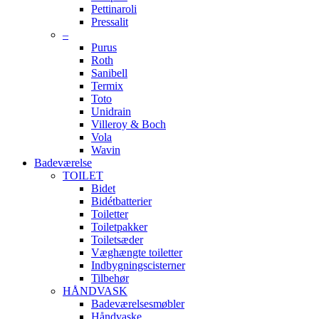
Pettinaroli
Pressalit
–
Purus
Roth
Sanibell
Termix
Toto
Unidrain
Villeroy & Boch
Vola
Wavin
Badeværelse
TOILET
Bidet
Bidétbatterier
Toiletter
Toiletpakker
Toiletsæder
Væghængte toiletter
Indbygningscisterner
Tilbehør
HÅNDVASK
Badeværelsesmøbler
Håndvaske