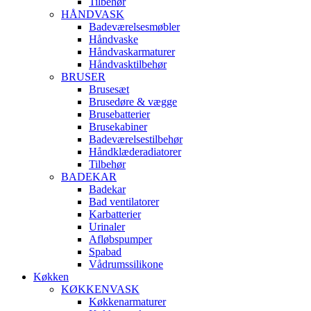
Tilbehør
HÅNDVASK
Badeværelsesmøbler
Håndvaske
Håndvaskarmaturer
Håndvasktilbehør
BRUSER
Brusesæt
Brusedøre & vægge
Brusebatterier
Brusekabiner
Badeværelsestilbehør
Håndklæderadiatorer
Tilbehør
BADEKAR
Badekar
Bad ventilatorer
Karbatterier
Urinaler
Afløbspumper
Spabad
Vådrumssilikone
Køkken
KØKKENVASK
Køkkenarmaturer