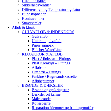
Udendørshaner
Sikkerhedsventiler
Differenstryk og Temperaturregulator
Bundstophaner
Kontraventiler
Snavssamler
Afløb & kloak
GULVAFLØB & INDENDØRS
Gulvafløb
Unidrain gulvafløb
Purus sampak
Blücher WaterLine
KLOAKRØR & AFLØB
Plast Afløbsrør – Fittings
Plast Kloakrør – Fittings
Afløbsrør
Drænrør – Fittings
Faskine / Regnvandskassette
Afløbspumper
BRØNDE & DÆKSLER
Brønde og opføringsrør
Dæksler og karme
Målebrønde
Rottespærre
Reparationsklemmer og bandagemuffer