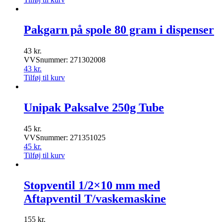
Pakgarn på spole 80 gram i dispenser
43
kr.
VVSnummer: 271302008
43
kr.
Tilføj til kurv
Unipak Paksalve 250g Tube
45
kr.
VVSnummer: 271351025
45
kr.
Tilføj til kurv
Stopventil 1/2×10 mm med
Aftapventil T/vaskemaskine
155
kr.