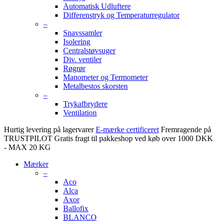
Automatisk Udluftere
Differenstryk og Temperaturregulator
–
Snavssamler
Isolering
Centralstøvsuger
Div. ventiler
Røgrør
Manometer og Termometer
Metalbestos skorsten
–
Trykafbrydere
Ventilation
Hurtig levering på lagervarer
E-mærke certificeret
Fremragende på
TRUSTPILOT
Gratis fragt til pakkeshop ved køb over 1000 DKK
- MAX 20 KG
Mærker
–
Aco
Alca
Axor
Ballofix
BLANCO