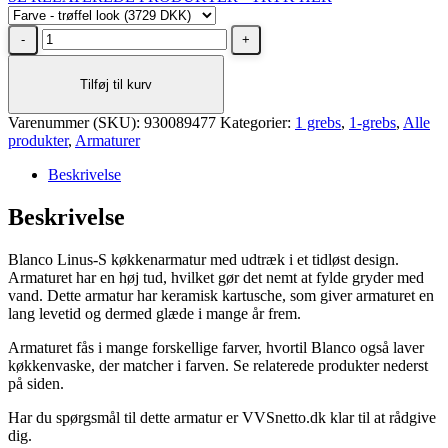
BLANCO
LINUS-
S
Tilføj til kurv
trøffel
køkkenarmatur
Varenummer (SKU):
antal
930089477
Kategorier:
1 grebs
,
1-grebs
,
Alle
produkter
,
Armaturer
Beskrivelse
Beskrivelse
Blanco Linus-S køkkenarmatur med udtræk i et tidløst design.
Armaturet har en høj tud, hvilket gør det nemt at fylde gryder med
vand. Dette armatur har keramisk kartusche, som giver armaturet en
lang levetid og dermed glæde i mange år frem.
Armaturet fås i mange forskellige farver, hvortil Blanco også laver
køkkenvaske, der matcher i farven. Se relaterede produkter nederst
på siden.
Har du spørgsmål til dette armatur er VVSnetto.dk klar til at rådgive
dig.