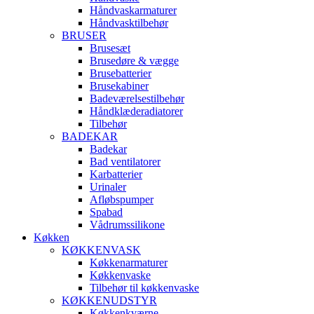
Håndvaskarmaturer
Håndvasktilbehør
BRUSER
Brusesæt
Brusedøre & vægge
Brusebatterier
Brusekabiner
Badeværelsestilbehør
Håndklæderadiatorer
Tilbehør
BADEKAR
Badekar
Bad ventilatorer
Karbatterier
Urinaler
Afløbspumper
Spabad
Vådrumssilikone
Køkken
KØKKENVASK
Køkkenarmaturer
Køkkenvaske
Tilbehør til køkkenvaske
KØKKENUDSTYR
Køkkenkværne