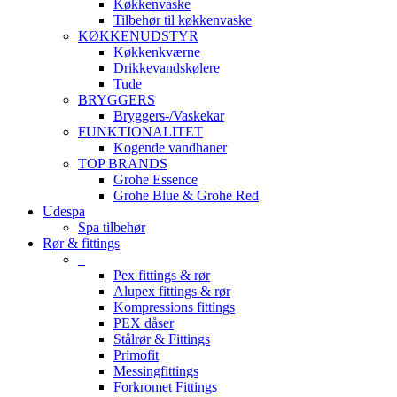
Køkkenvaske
Tilbehør til køkkenvaske
KØKKENUDSTYR
Køkkenkværne
Drikkevandskølere
Tude
BRYGGERS
Bryggers-/Vaskekar
FUNKTIONALITET
Kogende vandhaner
TOP BRANDS
Grohe Essence
Grohe Blue & Grohe Red
Udespa
Spa tilbehør
Rør & fittings
–
Pex fittings & rør
Alupex fittings & rør
Kompressions fittings
PEX dåser
Stålrør & Fittings
Primofit
Messingfittings
Forkromet Fittings