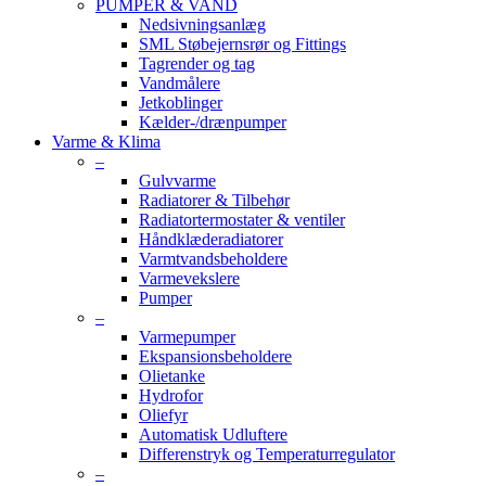
PUMPER & VAND
Nedsivningsanlæg
SML Støbejernsrør og Fittings
Tagrender og tag
Vandmålere
Jetkoblinger
Kælder-/drænpumper
Varme & Klima
–
Gulvvarme
Radiatorer & Tilbehør
Radiatortermostater & ventiler
Håndklæderadiatorer
Varmtvandsbeholdere
Varmevekslere
Pumper
–
Varmepumper
Ekspansionsbeholdere
Olietanke
Hydrofor
Oliefyr
Automatisk Udluftere
Differenstryk og Temperaturregulator
–