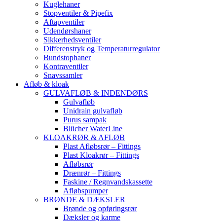
Kuglehaner
Stopventiler & Pipefix
Aftapventiler
Udendørshaner
Sikkerhedsventiler
Differenstryk og Temperaturregulator
Bundstophaner
Kontraventiler
Snavssamler
Afløb & kloak
GULVAFLØB & INDENDØRS
Gulvafløb
Unidrain gulvafløb
Purus sampak
Blücher WaterLine
KLOAKRØR & AFLØB
Plast Afløbsrør – Fittings
Plast Kloakrør – Fittings
Afløbsrør
Drænrør – Fittings
Faskine / Regnvandskassette
Afløbspumper
BRØNDE & DÆKSLER
Brønde og opføringsrør
Dæksler og karme