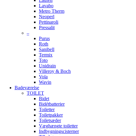
Laufen
Lavabo
Metro Therm
Neoperl
Pettinaroli
Pressalit
–
Purus
Roth
Sanibell
Termix
Toto
Unidrain
Villeroy & Boch
Vola
Wavin
Badeværelse
TOILET
Bidet
Bidétbatterier
Toiletter
Toiletpakker
Toiletsæder
Væghængte toiletter
Indbygningscisterner