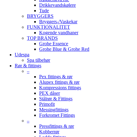
Drikkevandskølere
Tude
BRYGGERS
Bryggers-/Vaskekar
FUNKTIONALITET
Kogende vandhaner
TOP BRANDS
Grohe Essence
Grohe Blue & Grohe Red
Udespa
Spa tilbehør
Rør & fittings
–
Pex fittings & rør
Alupex fittings & rør
Kompressions fittings
PEX dåser
Stålrør & Fittings
Primofit
Messingfittings
Forkromet Fittings
–
Pressfittings & rør
Kobberrør