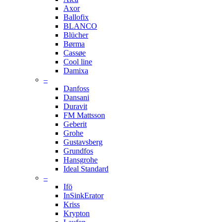
Axor
Ballofix
BLANCO
Blücher
Børma
Cassøe
Cool line
Damixa
–
Danfoss
Dansani
Duravit
FM Mattsson
Geberit
Grohe
Gustavsberg
Grundfos
Hansgrohe
Ideal Standard
–
Ifö
InSinkErator
Kriss
Krypton