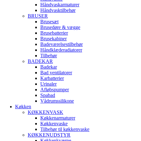
Håndvaskarmaturer
Håndvasktilbehør
BRUSER
Brusesæt
Brusedøre & vægge
Brusebatterier
Brusekabiner
Badeværelsestilbehør
Håndklæderadiatorer
Tilbehør
BADEKAR
Badekar
Bad ventilatorer
Karbatterier
Urinaler
Afløbspumper
Spabad
Vådrumssilikone
Køkken
KØKKENVASK
Køkkenarmaturer
Køkkenvaske
Tilbehør til køkkenvaske
KØKKENUDSTYR
Køkkenkværne