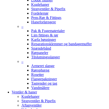
Lodde fittings
Kuglehaner
Stopventiler & Pipefix
Fordelerrør
Pem-Rør & Fittings
Haneforlængere
–
Pak & Fugematerialer
Lim fittings & rør
Karfa bøsninger
Reparationsklemmer og bandagemuffer
Spændebånd
Rørpaneler
Tilslutningsslanger
–
Armeret slange
Rørophæng
Rosetter
Flangepakninger
Tagrender og tag
Vandmålere
Ventiler & haner
Kuglehaner
Stopventiler & Pipefix
Aftapventiler