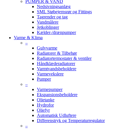
PUMPER & VAND
Nedsivningsanlæg
SML Støbejernsrør og Fittings
Tagrender og tag
Vandmålere
Jetkoblinger
Kælder-/drænpumper
Varme & Klima
–
Gulvvarme
Radiatorer & Tilbehør
Radiatortermostater & ventiler
Håndklæderadiatorer
Varmtvandsbeholdere
Varmevekslere
Pumper
–
Varmepumper
Ekspansionsbeholdere
Olietanke
Hydrofor
Oliefyr
Automatisk Udluftere
Differenstryk og Temperaturregulator
–