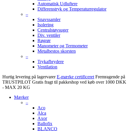
Automatisk Udluftere
Differenstryk og Temperaturregulator
–
Snavssamler
Isolering
Centralstøvsuger
Div. ventiler
Røgrør
Manometer og Termometer
Metalbestos skorsten
–
Trykafbrydere
Ventilation
Hurtig levering på lagervarer
E-mærke certificeret
Fremragende på
TRUSTPILOT
Gratis fragt til pakkeshop ved køb over 1000 DKK
- MAX 20 KG
Mærker
–
Aco
Alca
Axor
Ballofix
BLANCO