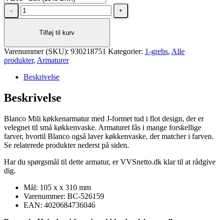
BLANCO
MILI
sort
Tilføj til kurv
køkkenarmatur
antal
Varenummer (SKU):
930218751
Kategorier:
1-grebs
,
Alle
produkter
,
Armaturer
Beskrivelse
Beskrivelse
Blanco Mili køkkenarmatur med J-formet tud i flot design, der er
velegnet til små køkkenvaske. Armaturet fås i mange forskellige
farver, hvortil Blanco også laver køkkenvaske, der matcher i farven.
Se relaterede produkter nederst på siden.
Har du spørgsmål til dette armatur, er VVSnetto.dk klar til at rådgive
dig.
Mål: 105 x x 310 mm
Varenummer: BC-526159
EAN: 4020684736046