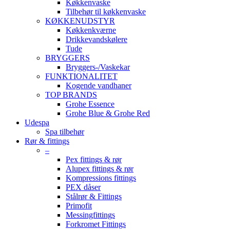
Køkkenvaske
Tilbehør til køkkenvaske
KØKKENUDSTYR
Køkkenkværne
Drikkevandskølere
Tude
BRYGGERS
Bryggers-/Vaskekar
FUNKTIONALITET
Kogende vandhaner
TOP BRANDS
Grohe Essence
Grohe Blue & Grohe Red
Udespa
Spa tilbehør
Rør & fittings
–
Pex fittings & rør
Alupex fittings & rør
Kompressions fittings
PEX dåser
Stålrør & Fittings
Primofit
Messingfittings
Forkromet Fittings