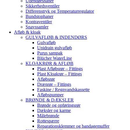
Udendørshaner
Sikkerhedsventiler
Differenstryk og Temperaturregulator
Bundstophaner
Kontraventiler
Snavssamler
Afløb & kloak
GULVAFLØB & INDENDØRS
Gulvafløb
Unidrain gulvafløb
Purus sampak
Blücher WaterLine
KLOAKRØR & AFLØB
Plast Afløbsrør – Fittings
Plast Kloakrør – Fittings
Afløbsrør
Drænrør – Fittings
Faskine / Regnvandskassette
Afløbspumper
BRØNDE & DÆKSLER
Brønde og opføringsrør
Dæksler og karme
Målebrønde
Rottespærre
Reparationsklemmer og bandagemuffer