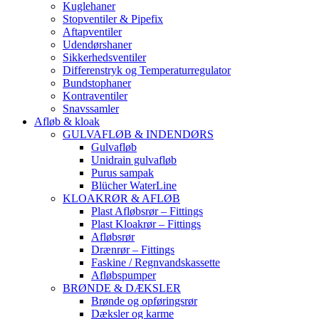
Kuglehaner
Stopventiler & Pipefix
Aftapventiler
Udendørshaner
Sikkerhedsventiler
Differenstryk og Temperaturregulator
Bundstophaner
Kontraventiler
Snavssamler
Afløb & kloak
GULVAFLØB & INDENDØRS
Gulvafløb
Unidrain gulvafløb
Purus sampak
Blücher WaterLine
KLOAKRØR & AFLØB
Plast Afløbsrør – Fittings
Plast Kloakrør – Fittings
Afløbsrør
Drænrør – Fittings
Faskine / Regnvandskassette
Afløbspumper
BRØNDE & DÆKSLER
Brønde og opføringsrør
Dæksler og karme