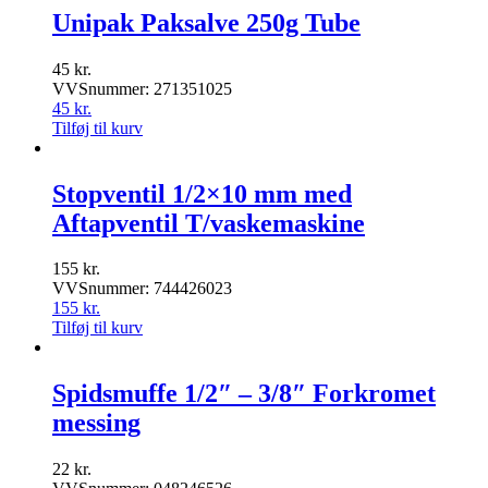
Unipak Paksalve 250g Tube
45
kr.
VVSnummer: 271351025
45
kr.
Tilføj til kurv
Stopventil 1/2×10 mm med
Aftapventil T/vaskemaskine
155
kr.
VVSnummer: 744426023
155
kr.
Tilføj til kurv
Spidsmuffe 1/2″ – 3/8″ Forkromet
messing
22
kr.