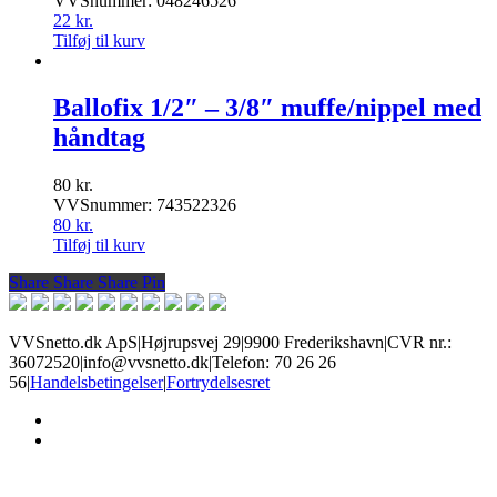
VVSnummer: 048246526
22
kr.
Tilføj til kurv
Ballofix 1/2″ – 3/8″ muffe/nippel med
håndtag
80
kr.
VVSnummer: 743522326
80
kr.
Tilføj til kurv
Share
Share
Share
Share
Pin
VVSnetto.dk ApS
|
Højrupsvej 29
|
9900 Frederikshavn
|
CVR nr.:
36072520
|
info@vvsnetto.dk
|
Telefon: 70 26 26
56
|
Handelsbetingelser
|
Fortrydelsesret
facebook
youtube