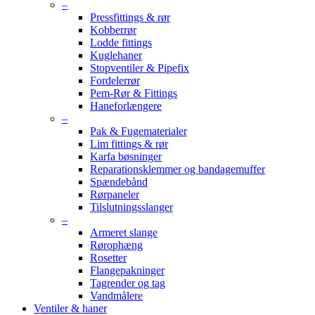
–
Pressfittings & rør
Kobberrør
Lodde fittings
Kuglehaner
Stopventiler & Pipefix
Fordelerrør
Pem-Rør & Fittings
Haneforlængere
–
Pak & Fugematerialer
Lim fittings & rør
Karfa bøsninger
Reparationsklemmer og bandagemuffer
Spændebånd
Rørpaneler
Tilslutningsslanger
–
Armeret slange
Rørophæng
Rosetter
Flangepakninger
Tagrender og tag
Vandmålere
Ventiler & haner