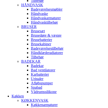
Tilbehør
HÅNDVASK
Badeværelsesmøbler
Håndvaske
Håndvaskarmaturer
Håndvasktilbehør
BRUSER
Brusesæt
Brusedøre & vægge
Brusebatterier
Brusekabiner
Badeværelsestilbehør
Håndklæderadiatorer
Tilbehør
BADEKAR
Badekar
Bad ventilatorer
Karbatterier
Urinaler
Afløbspumper
Spabad
Vådrumssilikone
Køkken
KØKKENVASK
Køkkenarmaturer