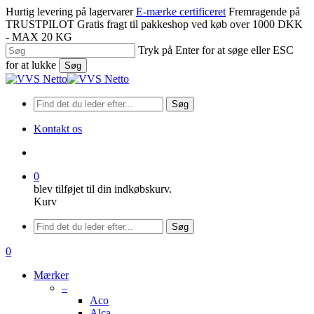
Spring
Hurtig levering på lagervarer
E-mærke certificeret
Fremragende på
til
TRUSTPILOT
Gratis fragt til pakkeshop ved køb over 1000 DKK
hovedindhold
- MAX 20 KG
Tryk på Enter for at søge eller ESC
for at lukke
Søg
Luk
søgning
Søg
Kontakt os
søge
0
blev tilføjet til din indkøbskurv.
Kurv
Menu
Søg
søge
0
Menu
Mærker
–
Aco
Alca