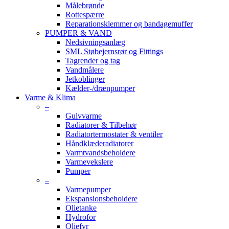
Målebrønde
Rottespærre
Reparationsklemmer og bandagemuffer
PUMPER & VAND
Nedsivningsanlæg
SML Støbejernsrør og Fittings
Tagrender og tag
Vandmålere
Jetkoblinger
Kælder-/drænpumper
Varme & Klima
–
Gulvvarme
Radiatorer & Tilbehør
Radiatortermostater & ventiler
Håndklæderadiatorer
Varmtvandsbeholdere
Varmevekslere
Pumper
–
Varmepumper
Ekspansionsbeholdere
Olietanke
Hydrofor
Oliefyr