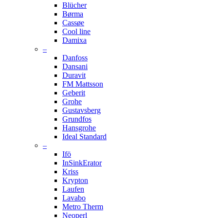
Blücher
Børma
Cassøe
Cool line
Damixa
–
Danfoss
Dansani
Duravit
FM Mattsson
Geberit
Grohe
Gustavsberg
Grundfos
Hansgrohe
Ideal Standard
–
Ifö
InSinkErator
Kriss
Krypton
Laufen
Lavabo
Metro Therm
Neoperl