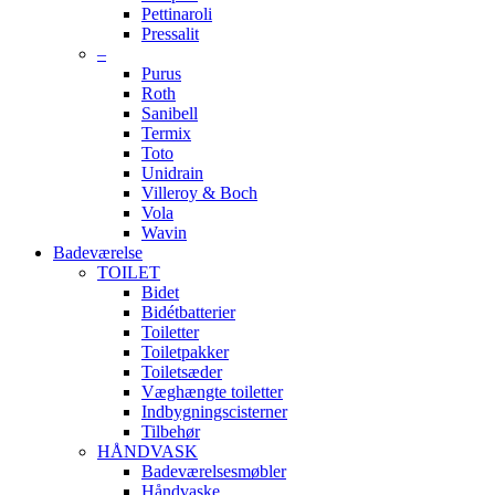
Pettinaroli
Pressalit
–
Purus
Roth
Sanibell
Termix
Toto
Unidrain
Villeroy & Boch
Vola
Wavin
Badeværelse
TOILET
Bidet
Bidétbatterier
Toiletter
Toiletpakker
Toiletsæder
Væghængte toiletter
Indbygningscisterner
Tilbehør
HÅNDVASK
Badeværelsesmøbler
Håndvaske