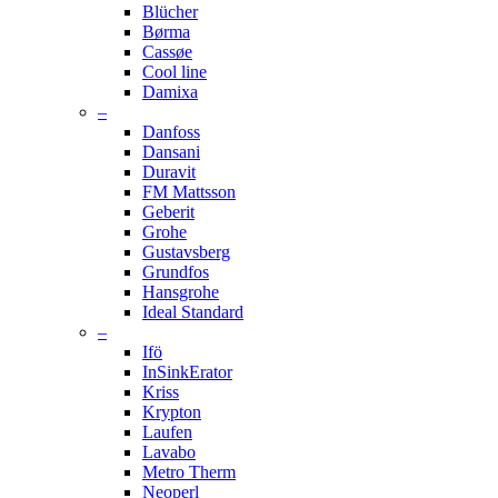
Blücher
Børma
Cassøe
Cool line
Damixa
–
Danfoss
Dansani
Duravit
FM Mattsson
Geberit
Grohe
Gustavsberg
Grundfos
Hansgrohe
Ideal Standard
–
Ifö
InSinkErator
Kriss
Krypton
Laufen
Lavabo
Metro Therm
Neoperl