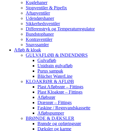
Kuglehaner
Stopventiler & Pipefix
Aftapventiler
Udendørshaner
Sikkerhedsventiler
Differenstryk og Temperaturregulator
Bundstophaner
Kontraventiler
Snavssamler
Afløb & kloak
GULVAFLØB & INDENDØRS
Gulvafløb
Unidrain gulvafløb
Purus sampak
Blücher WaterLine
KLOAKRØR & AFLØB
Plast Afløbsrør – Fittings
Plast Kloakrør – Fittings
Afløbsrør
Drænrør – Fittings
Faskine / Regnvandskassette
Afløbspumper
BRØNDE & DÆKSLER
Brønde og opføringsrør
Dæksler og karme