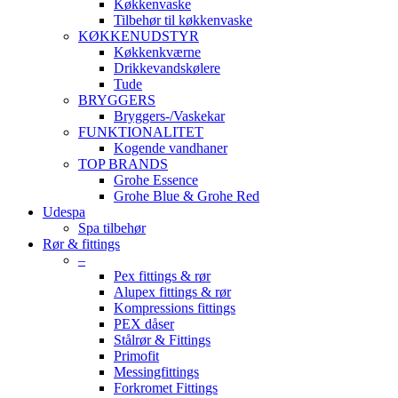
Køkkenvaske
Tilbehør til køkkenvaske
KØKKENUDSTYR
Køkkenkværne
Drikkevandskølere
Tude
BRYGGERS
Bryggers-/Vaskekar
FUNKTIONALITET
Kogende vandhaner
TOP BRANDS
Grohe Essence
Grohe Blue & Grohe Red
Udespa
Spa tilbehør
Rør & fittings
–
Pex fittings & rør
Alupex fittings & rør
Kompressions fittings
PEX dåser
Stålrør & Fittings
Primofit
Messingfittings
Forkromet Fittings