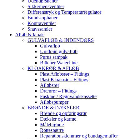
Udendørshaner
Sikkerhedsventiler
Differenstryk og Temperaturregulator
Bundstophaner
Kontraventiler
Snavssamler
Afløb & kloak
GULVAFLØB & INDENDØRS
Gulvafløb
Unidrain gulvafløb
Purus sampak
Blücher WaterLine
KLOAKRØR & AFLØB
Plast Afløbsrør – Fittings
Plast Kloakrør – Fittings
Afløbsrør
Drænrør – Fittings
Faskine / Regnvandskassette
Afløbspumper
BRØNDE & DÆKSLER
Brønde og opføringsrør
Dæksler og karme
Målebrønde
Rottespærre
Reparationsklemmer og bandagemuffer