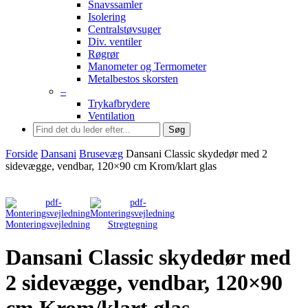
Snavssamler
Isolering
Centralstøvsuger
Div. ventiler
Røgrør
Manometer og Termometer
Metalbestos skorsten
–
Trykafbrydere
Ventilation
Søg
Forside
Dansani
Brusevæg
Dansani Classic skydedør med 2
sidevægge, vendbar, 120×90 cm Krom/klart glas
Monteringsvejledning
Stregtegning
Dansani Classic skydedør med
2 sidevægge, vendbar, 120×90