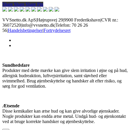
Share
Share
Share
Share
Pin
var:
er:
199 kr..
149 kr..
VVSnetto.dk ApS
|
Højrupsvej 29
|
9900 Frederikshavn
|
CVR nr.:
36072520
|
info@vvsnetto.dk
|
Telefon: 70 26 26
56
|
Handelsbetingelser
|
Fortrydelsesret
facebook
youtube
Sundhedsfare
Produkter med dette mærke kan give slem irritation i øjne og på hud,
allergisk hudreaktion, luftvejsirritation, samt sløvhed eller
svimmelhed. Brug øjenbeskyttelse og handsker alt efter risiko, og
sørg for god ventilation.
Ætsende
Disse kemikalier kan ætse hud og kan give alvorlige øjenskader.
Nogle produkter kan endda ætse metal. Undgå hud- og øjenkontakt
ved at bruge korrekte handsker og øjenbeskyttelse.