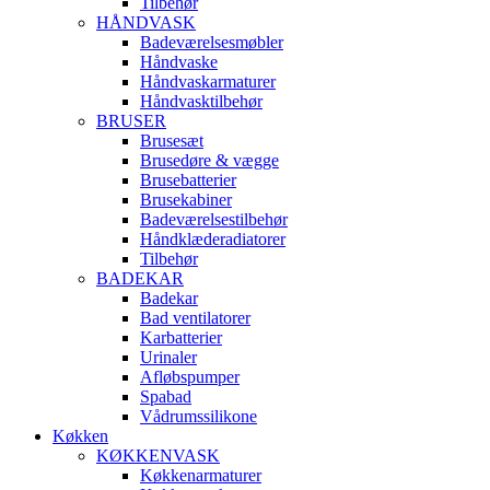
Tilbehør
HÅNDVASK
Badeværelsesmøbler
Håndvaske
Håndvaskarmaturer
Håndvasktilbehør
BRUSER
Brusesæt
Brusedøre & vægge
Brusebatterier
Brusekabiner
Badeværelsestilbehør
Håndklæderadiatorer
Tilbehør
BADEKAR
Badekar
Bad ventilatorer
Karbatterier
Urinaler
Afløbspumper
Spabad
Vådrumssilikone
Køkken
KØKKENVASK
Køkkenarmaturer