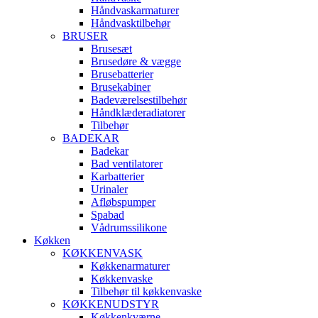
Håndvaskarmaturer
Håndvasktilbehør
BRUSER
Brusesæt
Brusedøre & vægge
Brusebatterier
Brusekabiner
Badeværelsestilbehør
Håndklæderadiatorer
Tilbehør
BADEKAR
Badekar
Bad ventilatorer
Karbatterier
Urinaler
Afløbspumper
Spabad
Vådrumssilikone
Køkken
KØKKENVASK
Køkkenarmaturer
Køkkenvaske
Tilbehør til køkkenvaske
KØKKENUDSTYR
Køkkenkværne