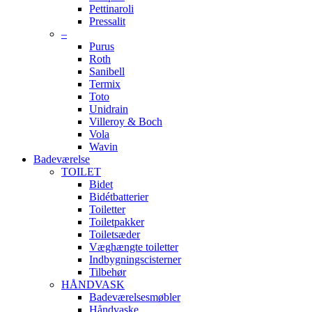
Pettinaroli
Pressalit
–
Purus
Roth
Sanibell
Termix
Toto
Unidrain
Villeroy & Boch
Vola
Wavin
Badeværelse
TOILET
Bidet
Bidétbatterier
Toiletter
Toiletpakker
Toiletsæder
Væghængte toiletter
Indbygningscisterner
Tilbehør
HÅNDVASK
Badeværelsesmøbler
Håndvaske