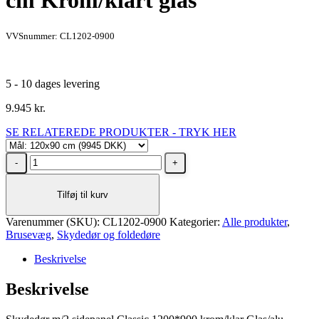
cm Krom/klart glas
VVSnummer: CL1202-0900
5 - 10 dages levering
9.945
kr.
SE RELATEREDE PRODUKTER - TRYK HER
Dansani
Classic
skydedør
Tilføj til kurv
med
2
Varenummer (SKU):
sidevægge,
CL1202-0900
Kategorier:
Alle produkter
,
Brusevæg
vendbar,
,
Skydedør og foldedøre
120x90
Beskrivelse
cm
Krom/klart
Beskrivelse
glas
antal