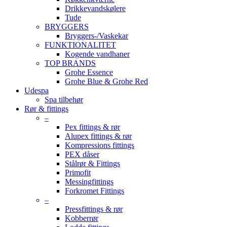
Drikkevandskølere
Tude
BRYGGERS
Bryggers-/Vaskekar
FUNKTIONALITET
Kogende vandhaner
TOP BRANDS
Grohe Essence
Grohe Blue & Grohe Red
Udespa
Spa tilbehør
Rør & fittings
–
Pex fittings & rør
Alupex fittings & rør
Kompressions fittings
PEX dåser
Stålrør & Fittings
Primofit
Messingfittings
Forkromet Fittings
–
Pressfittings & rør
Kobberrør