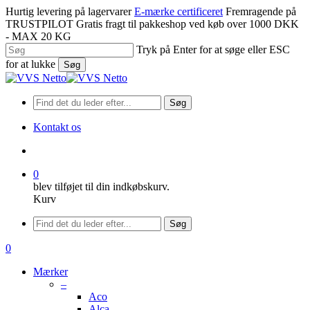
Spring
Hurtig levering på lagervarer
E-mærke certificeret
Fremragende på
til
TRUSTPILOT
Gratis fragt til pakkeshop ved køb over 1000 DKK
hovedindhold
- MAX 20 KG
Tryk på Enter for at søge eller ESC
for at lukke
Søg
Luk
søgning
Søg
Kontakt os
søge
0
blev tilføjet til din indkøbskurv.
Kurv
Menu
Søg
søge
0
Menu
Mærker
–
Aco
Alca