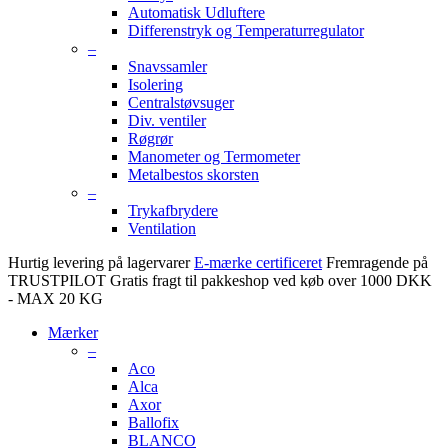
Automatisk Udluftere
Differenstryk og Temperaturregulator
–
Snavssamler
Isolering
Centralstøvsuger
Div. ventiler
Røgrør
Manometer og Termometer
Metalbestos skorsten
–
Trykafbrydere
Ventilation
Hurtig levering på lagervarer
E-mærke certificeret
Fremragende på
TRUSTPILOT
Gratis fragt til pakkeshop ved køb over 1000 DKK
- MAX 20 KG
Mærker
–
Aco
Alca
Axor
Ballofix
BLANCO