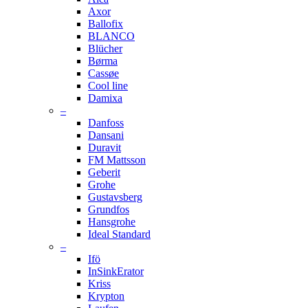
Axor
Ballofix
BLANCO
Blücher
Børma
Cassøe
Cool line
Damixa
–
Danfoss
Dansani
Duravit
FM Mattsson
Geberit
Grohe
Gustavsberg
Grundfos
Hansgrohe
Ideal Standard
–
Ifö
InSinkErator
Kriss
Krypton