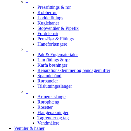
–
Pressfittings & rør
Kobberrør
Lodde fittings
Kuglehaner
Stopventiler & Pipefix
Fordelerrør
Pem-Rør & Fittings
Haneforlængere
–
Pak & Fugematerialer
Lim fittings & rør
Karfa bøsninger
Reparationsklemmer og bandagemuffer
Spændebånd
Rørpaneler
Tilslutningsslanger
–
Armeret slange
Rørophæng
Rosetter
Flangepakninger
Tagrender og tag
Vandmålere
Ventiler & haner