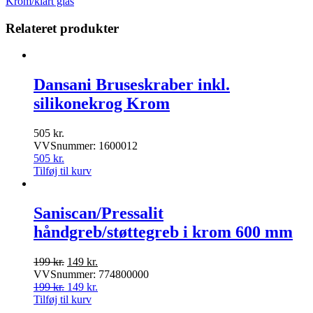
Krom/klart glas
Relateret produkter
Dansani Bruseskraber inkl.
silikonekrog Krom
505
kr.
VVSnummer: 1600012
505
kr.
Tilføj til kurv
Saniscan/Pressalit
håndgreb/støttegreb i krom 600 mm
Den
Den
199
kr.
149
kr.
oprindelige
aktuelle
VVSnummer: 774800000
pris
Den
pris
Den
199
kr.
149
kr.
var:
oprindelige
er:
aktuelle
Tilføj til kurv
199 kr..
pris
149 kr..
pris