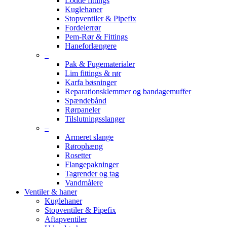
Lodde fittings
Kuglehaner
Stopventiler & Pipefix
Fordelerrør
Pem-Rør & Fittings
Haneforlængere
–
Pak & Fugematerialer
Lim fittings & rør
Karfa bøsninger
Reparationsklemmer og bandagemuffer
Spændebånd
Rørpaneler
Tilslutningsslanger
–
Armeret slange
Rørophæng
Rosetter
Flangepakninger
Tagrender og tag
Vandmålere
Ventiler & haner
Kuglehaner
Stopventiler & Pipefix
Aftapventiler