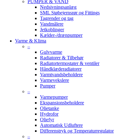
PUMPER & VAND
Nedsivningsanlæg
SML Støbejernsrør og Fittings
Tagrender og tag
Vandmålere
Jetkoblinger
Kælder-/drænpumper
Varme & Klima
–
Gulvvarme
Radiatorer & Tilbehør
Radiatortermostater & ventiler
Håndklæderadiatorer
Varmtvandsbeholdere
Varmevekslere
Pumper
–
Varmepumper
Ekspansionsbeholdere
Olietanke
Hydrofor
Oliefyr
Automatisk Udluftere
Differenstryk og Temperaturregulator
–