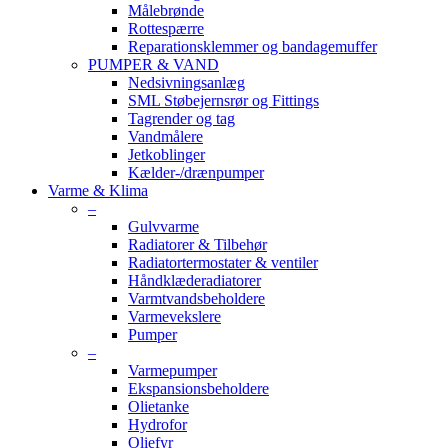
Målebrønde
Rottespærre
Reparationsklemmer og bandagemuffer
PUMPER & VAND
Nedsivningsanlæg
SML Støbejernsrør og Fittings
Tagrender og tag
Vandmålere
Jetkoblinger
Kælder-/drænpumper
Varme & Klima
–
Gulvvarme
Radiatorer & Tilbehør
Radiatortermostater & ventiler
Håndklæderadiatorer
Varmtvandsbeholdere
Varmevekslere
Pumper
–
Varmepumper
Ekspansionsbeholdere
Olietanke
Hydrofor
Oliefyr