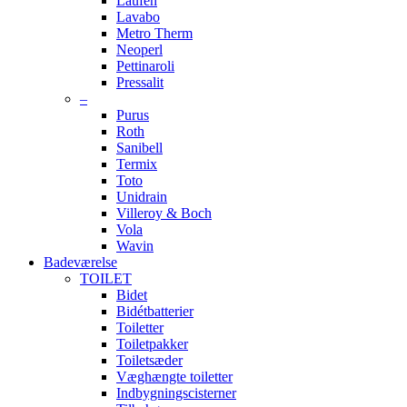
Laufen
Lavabo
Metro Therm
Neoperl
Pettinaroli
Pressalit
–
Purus
Roth
Sanibell
Termix
Toto
Unidrain
Villeroy & Boch
Vola
Wavin
Badeværelse
TOILET
Bidet
Bidétbatterier
Toiletter
Toiletpakker
Toiletsæder
Væghængte toiletter
Indbygningscisterner