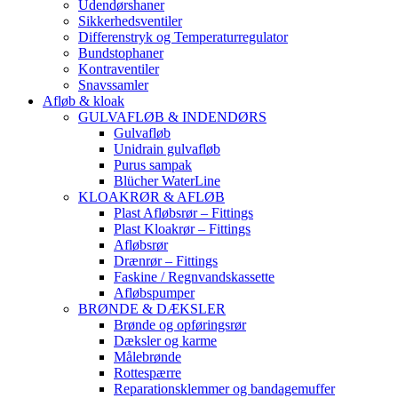
Udendørshaner
Sikkerhedsventiler
Differenstryk og Temperaturregulator
Bundstophaner
Kontraventiler
Snavssamler
Afløb & kloak
GULVAFLØB & INDENDØRS
Gulvafløb
Unidrain gulvafløb
Purus sampak
Blücher WaterLine
KLOAKRØR & AFLØB
Plast Afløbsrør – Fittings
Plast Kloakrør – Fittings
Afløbsrør
Drænrør – Fittings
Faskine / Regnvandskassette
Afløbspumper
BRØNDE & DÆKSLER
Brønde og opføringsrør
Dæksler og karme
Målebrønde
Rottespærre
Reparationsklemmer og bandagemuffer