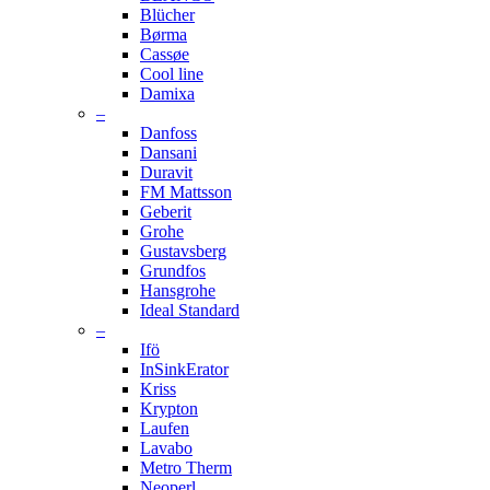
Blücher
Børma
Cassøe
Cool line
Damixa
–
Danfoss
Dansani
Duravit
FM Mattsson
Geberit
Grohe
Gustavsberg
Grundfos
Hansgrohe
Ideal Standard
–
Ifö
InSinkErator
Kriss
Krypton
Laufen
Lavabo
Metro Therm
Neoperl