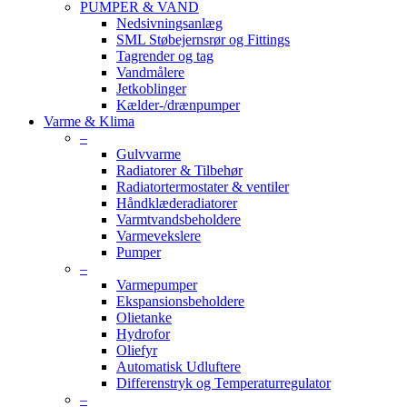
PUMPER & VAND
Nedsivningsanlæg
SML Støbejernsrør og Fittings
Tagrender og tag
Vandmålere
Jetkoblinger
Kælder-/drænpumper
Varme & Klima
–
Gulvvarme
Radiatorer & Tilbehør
Radiatortermostater & ventiler
Håndklæderadiatorer
Varmtvandsbeholdere
Varmevekslere
Pumper
–
Varmepumper
Ekspansionsbeholdere
Olietanke
Hydrofor
Oliefyr
Automatisk Udluftere
Differenstryk og Temperaturregulator
–