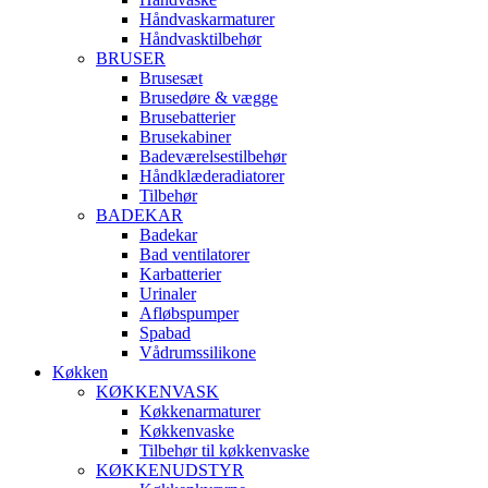
Håndvaskarmaturer
Håndvasktilbehør
BRUSER
Brusesæt
Brusedøre & vægge
Brusebatterier
Brusekabiner
Badeværelsestilbehør
Håndklæderadiatorer
Tilbehør
BADEKAR
Badekar
Bad ventilatorer
Karbatterier
Urinaler
Afløbspumper
Spabad
Vådrumssilikone
Køkken
KØKKENVASK
Køkkenarmaturer
Køkkenvaske
Tilbehør til køkkenvaske
KØKKENUDSTYR