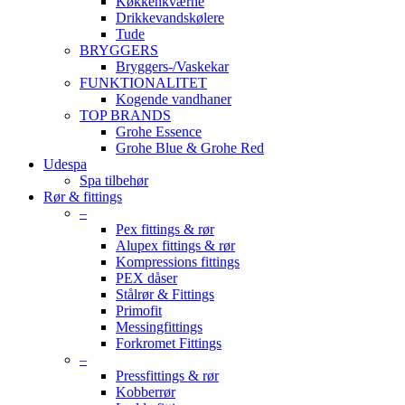
Køkkenkværne
Drikkevandskølere
Tude
BRYGGERS
Bryggers-/Vaskekar
FUNKTIONALITET
Kogende vandhaner
TOP BRANDS
Grohe Essence
Grohe Blue & Grohe Red
Udespa
Spa tilbehør
Rør & fittings
–
Pex fittings & rør
Alupex fittings & rør
Kompressions fittings
PEX dåser
Stålrør & Fittings
Primofit
Messingfittings
Forkromet Fittings
–
Pressfittings & rør
Kobberrør