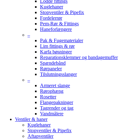
Lodde fittings
Kuglehaner
Stopventiler & Pipefix
Fordelerrør
Pem-Rør & Fittings
Haneforlængere
–
Pak & Fugematerialer
Lim fittings & rør
Karfa bøsninger
Reparationsklemmer og bandagemuffer
Spændebånd
Rørpaneler
Tilslutningsslanger
–
Armeret slange
Rørophæng
Rosetter
Flangepakninger
Tagrender og tag
Vandmålere
Ventiler & haner
Kuglehaner
Stopventiler & Pipefix
Aftapventiler