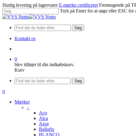
Spring
Hurtig levering på lagervarer
E-mærke certificeret
Fremragende på
til
Tryk på Enter for at søge eller ESC for 
hovedindhold
Luk
søgning
Søg
Kontakt os
søge
0
blev tilføjet til din indkøbskurv.
Kurv
Menu
Søg
søge
0
Menu
Mærker
–
Aco
Alca
Axor
Ballofix
BLANCO