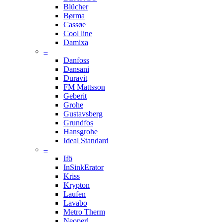
Blücher
Børma
Cassøe
Cool line
Damixa
–
Danfoss
Dansani
Duravit
FM Mattsson
Geberit
Grohe
Gustavsberg
Grundfos
Hansgrohe
Ideal Standard
–
Ifö
InSinkErator
Kriss
Krypton
Laufen
Lavabo
Metro Therm
Neoperl