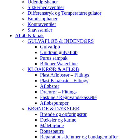
Udendørshaner
Sikkerhedsventiler
Differenstryk og Temperaturregulator
Bundstophaner
Kontraventiler
Snavssamler
Afløb & kloak
GULVAFLØB & INDENDØRS
Gulvafløb
Unidrain gulvafløb
Purus sampak
Blücher WaterLine
KLOAKRØR & AFLØB
Plast Afløbsrør – Fittings
Plast Kloakrør – Fittings
Afløbsrør
Drænrør – Fittings
Faskine / Regnvandskassette
Afløbspumper
BRØNDE & DÆKSLER
Brønde og opføringsrør
Dæksler og karme
Målebrønde
Rottespærre
Reparationsklemmer og bandagemuffer