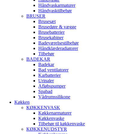
Håndvaskarmaturer
Håndvasktilbehør
BRUSER
Brusesæt
Brusedøre & vægge
Brusebatterier
Brusekabiner
Badeværelsestilbehør
Håndklæderadiatorer
Tilbehør
BADEKAR
Badekar
Bad ventilatorer
Karbatterier
Urinaler
Afløbspumper
Spabad
Vådrumssilikone
Køkken
KØKKENVASK
Køkkenarmaturer
Køkkenvaske
Tilbehør til køkkenvaske
KØKKENUDSTYR