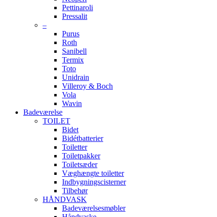
Pettinaroli
Pressalit
–
Purus
Roth
Sanibell
Termix
Toto
Unidrain
Villeroy & Boch
Vola
Wavin
Badeværelse
TOILET
Bidet
Bidétbatterier
Toiletter
Toiletpakker
Toiletsæder
Væghængte toiletter
Indbygningscisterner
Tilbehør
HÅNDVASK
Badeværelsesmøbler
Håndvaske