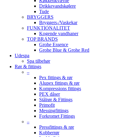
Køkkenkværne
Drikkevandskølere
Tude
BRYGGERS
Bryggers-/Vaskekar
FUNKTIONALITET
Kogende vandhaner
TOP BRANDS
Grohe Essence
Grohe Blue & Grohe Red
Udespa
Spa tilbehør
Rør & fittings
–
Pex fittings & rør
Alupex fittings & rør
Kompressions fittings
PEX dåser
Stålrør & Fittings
Primofit
Messingfittings
Forkromet Fittings
–
Pressfittings & rør
Kobberrør