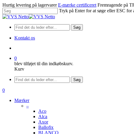
Spring
Hurtig levering på lagervarer
E-mærke certificeret
Fremragende på
til
Tryk på Enter for at søge eller ESC for 
hovedindhold
Luk
søgning
Søg
Kontakt os
søge
0
blev tilføjet til din indkøbskurv.
Kurv
Menu
Søg
søge
0
Menu
Mærker
–
Aco
Alca
Axor
Ballofix
BLANCO