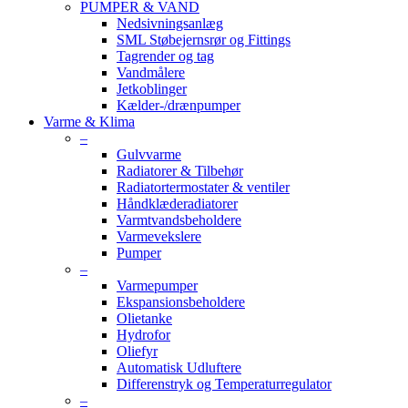
PUMPER & VAND
Nedsivningsanlæg
SML Støbejernsrør og Fittings
Tagrender og tag
Vandmålere
Jetkoblinger
Kælder-/drænpumper
Varme & Klima
–
Gulvvarme
Radiatorer & Tilbehør
Radiatortermostater & ventiler
Håndklæderadiatorer
Varmtvandsbeholdere
Varmevekslere
Pumper
–
Varmepumper
Ekspansionsbeholdere
Olietanke
Hydrofor
Oliefyr
Automatisk Udluftere
Differenstryk og Temperaturregulator
–