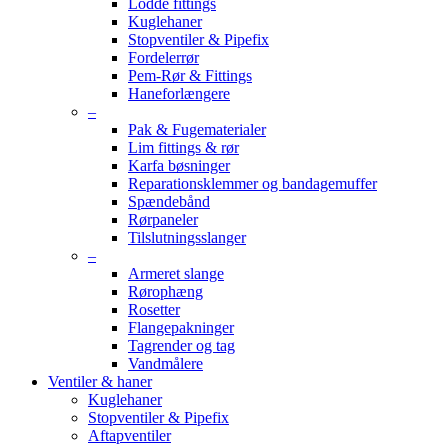
Lodde fittings
Kuglehaner
Stopventiler & Pipefix
Fordelerrør
Pem-Rør & Fittings
Haneforlængere
–
Pak & Fugematerialer
Lim fittings & rør
Karfa bøsninger
Reparationsklemmer og bandagemuffer
Spændebånd
Rørpaneler
Tilslutningsslanger
–
Armeret slange
Rørophæng
Rosetter
Flangepakninger
Tagrender og tag
Vandmålere
Ventiler & haner
Kuglehaner
Stopventiler & Pipefix
Aftapventiler