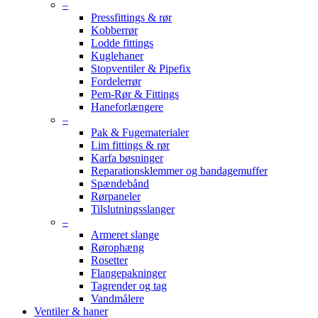
–
Pressfittings & rør
Kobberrør
Lodde fittings
Kuglehaner
Stopventiler & Pipefix
Fordelerrør
Pem-Rør & Fittings
Haneforlængere
–
Pak & Fugematerialer
Lim fittings & rør
Karfa bøsninger
Reparationsklemmer og bandagemuffer
Spændebånd
Rørpaneler
Tilslutningsslanger
–
Armeret slange
Rørophæng
Rosetter
Flangepakninger
Tagrender og tag
Vandmålere
Ventiler & haner