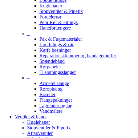
Lodde fittings
Kuglehaner
Stopventiler & Pipefix
Fordelerrør
Pem-Rør & Fittings
Haneforlængere
–
Pak & Fugematerialer
Lim fittings & rør
Karfa bøsninger
Reparationsklemmer og bandagemuffer
Spændebånd
Rørpaneler
Tilslutningsslanger
–
Armeret slange
Rørophæng
Rosetter
Flangepakninger
Tagrender og tag
Vandmålere
Ventiler & haner
Kuglehaner
Stopventiler & Pipefix
Aftapventiler