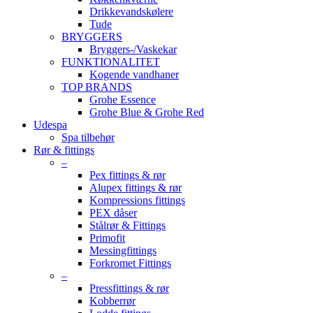
Drikkevandskølere
Tude
BRYGGERS
Bryggers-/Vaskekar
FUNKTIONALITET
Kogende vandhaner
TOP BRANDS
Grohe Essence
Grohe Blue & Grohe Red
Udespa
Spa tilbehør
Rør & fittings
–
Pex fittings & rør
Alupex fittings & rør
Kompressions fittings
PEX dåser
Stålrør & Fittings
Primofit
Messingfittings
Forkromet Fittings
–
Pressfittings & rør
Kobberrør