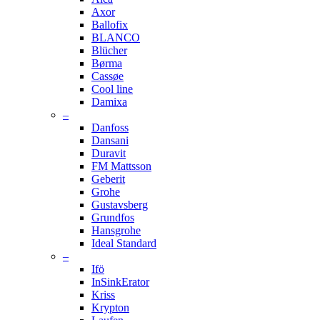
Axor
Ballofix
BLANCO
Blücher
Børma
Cassøe
Cool line
Damixa
–
Danfoss
Dansani
Duravit
FM Mattsson
Geberit
Grohe
Gustavsberg
Grundfos
Hansgrohe
Ideal Standard
–
Ifö
InSinkErator
Kriss
Krypton