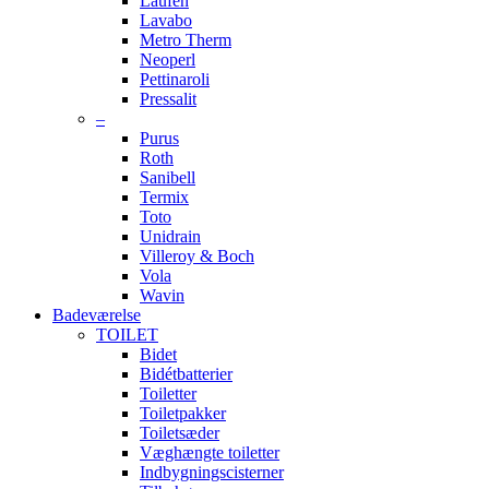
Laufen
Lavabo
Metro Therm
Neoperl
Pettinaroli
Pressalit
–
Purus
Roth
Sanibell
Termix
Toto
Unidrain
Villeroy & Boch
Vola
Wavin
Badeværelse
TOILET
Bidet
Bidétbatterier
Toiletter
Toiletpakker
Toiletsæder
Væghængte toiletter
Indbygningscisterner