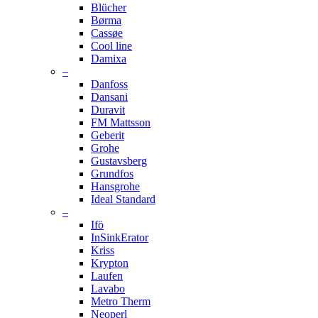
Blücher
Børma
Cassøe
Cool line
Damixa
–
Danfoss
Dansani
Duravit
FM Mattsson
Geberit
Grohe
Gustavsberg
Grundfos
Hansgrohe
Ideal Standard
–
Ifö
InSinkErator
Kriss
Krypton
Laufen
Lavabo
Metro Therm
Neoperl