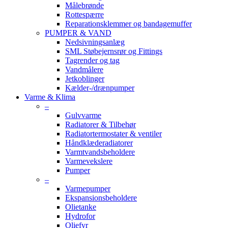
Målebrønde
Rottespærre
Reparationsklemmer og bandagemuffer
PUMPER & VAND
Nedsivningsanlæg
SML Støbejernsrør og Fittings
Tagrender og tag
Vandmålere
Jetkoblinger
Kælder-/drænpumper
Varme & Klima
–
Gulvvarme
Radiatorer & Tilbehør
Radiatortermostater & ventiler
Håndklæderadiatorer
Varmtvandsbeholdere
Varmevekslere
Pumper
–
Varmepumper
Ekspansionsbeholdere
Olietanke
Hydrofor
Oliefyr