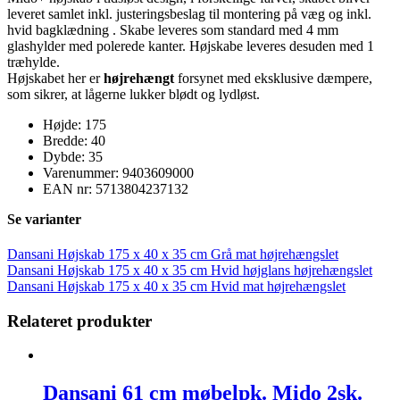
leveret samlet inkl. justeringsbeslag til montering på væg og inkl.
hvid bagklædning . Skabe leveres som standard med 4 mm
glashylder med polerede kanter. Højskabe leveres desuden med 1
træhylde.
Højskabet her er
højrehængt
forsynet med eksklusive dæmpere,
som sikrer, at lågerne lukker blødt og lydløst.
Højde: 175
Bredde: 40
Dybde: 35
Varenummer: 9403609000
EAN nr: 5713804237132
Se varianter
Dansani Højskab 175 x 40 x 35 cm Grå mat højrehængslet
Dansani Højskab 175 x 40 x 35 cm Hvid højglans højrehængslet
Dansani Højskab 175 x 40 x 35 cm Hvid mat højrehængslet
Relateret produkter
Dansani 61 cm møbelpk. Mido 2sk.