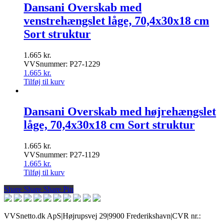
Dansani Overskab med
venstrehængslet låge, 70,4x30x18 cm
Sort struktur
1.665
kr.
VVSnummer: P27-1229
1.665
kr.
Tilføj til kurv
Dansani Overskab med højrehængslet
låge, 70,4x30x18 cm Sort struktur
1.665
kr.
VVSnummer: P27-1129
1.665
kr.
Tilføj til kurv
Share
Share
Share
Share
Pin
VVSnetto.dk ApS
|
Højrupsvej 29
|
9900 Frederikshavn
|
CVR nr.: