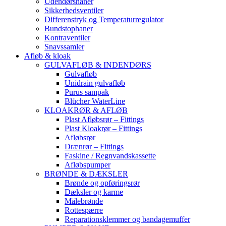
Udendørshaner
Sikkerhedsventiler
Differenstryk og Temperaturregulator
Bundstophaner
Kontraventiler
Snavssamler
Afløb & kloak
GULVAFLØB & INDENDØRS
Gulvafløb
Unidrain gulvafløb
Purus sampak
Blücher WaterLine
KLOAKRØR & AFLØB
Plast Afløbsrør – Fittings
Plast Kloakrør – Fittings
Afløbsrør
Drænrør – Fittings
Faskine / Regnvandskassette
Afløbspumper
BRØNDE & DÆKSLER
Brønde og opføringsrør
Dæksler og karme
Målebrønde
Rottespærre
Reparationsklemmer og bandagemuffer