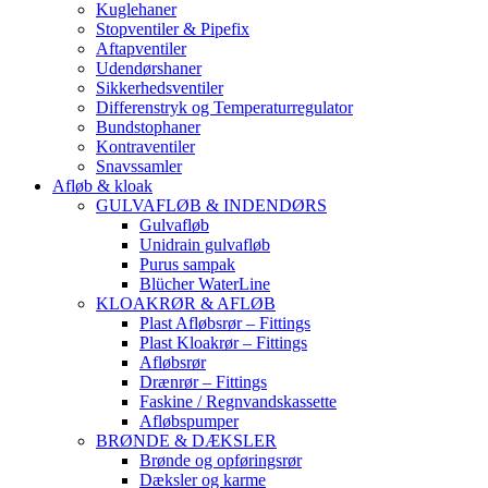
Kuglehaner
Stopventiler & Pipefix
Aftapventiler
Udendørshaner
Sikkerhedsventiler
Differenstryk og Temperaturregulator
Bundstophaner
Kontraventiler
Snavssamler
Afløb & kloak
GULVAFLØB & INDENDØRS
Gulvafløb
Unidrain gulvafløb
Purus sampak
Blücher WaterLine
KLOAKRØR & AFLØB
Plast Afløbsrør – Fittings
Plast Kloakrør – Fittings
Afløbsrør
Drænrør – Fittings
Faskine / Regnvandskassette
Afløbspumper
BRØNDE & DÆKSLER
Brønde og opføringsrør
Dæksler og karme