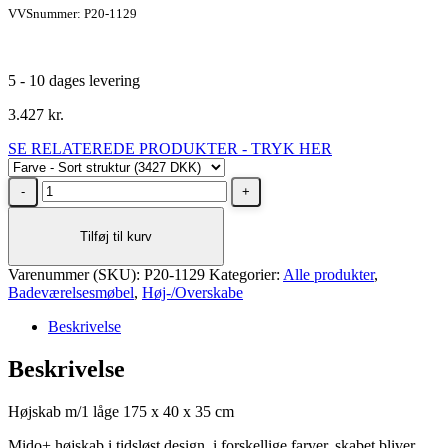
VVSnummer: P20-1129
5 - 10 dages levering
3.427
kr.
SE RELATEREDE PRODUKTER - TRYK HER
Dansani
Højskab
175
Tilføj til kurv
x
40
Varenummer (SKU):
x
P20-1129
Kategorier:
Alle produkter
,
Badeværelsesmøbel
35
,
Høj-/Overskabe
cm
Beskrivelse
Sort
struktur
Beskrivelse
højrehængslet
antal
Højskab m/1 låge 175 x 40 x 35 cm
Mido+ højskab i tidsløst design, i forskellige farver, skabet bliver