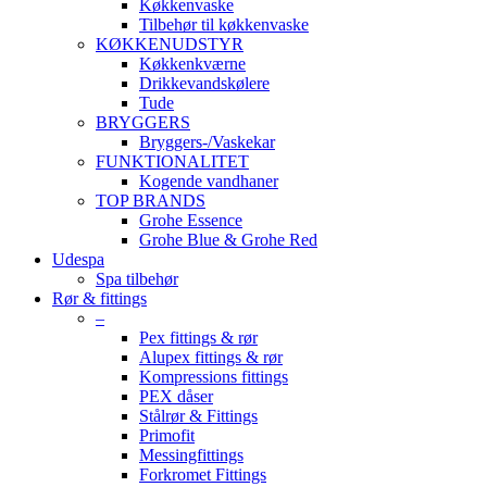
Køkkenvaske
Tilbehør til køkkenvaske
KØKKENUDSTYR
Køkkenkværne
Drikkevandskølere
Tude
BRYGGERS
Bryggers-/Vaskekar
FUNKTIONALITET
Kogende vandhaner
TOP BRANDS
Grohe Essence
Grohe Blue & Grohe Red
Udespa
Spa tilbehør
Rør & fittings
–
Pex fittings & rør
Alupex fittings & rør
Kompressions fittings
PEX dåser
Stålrør & Fittings
Primofit
Messingfittings
Forkromet Fittings