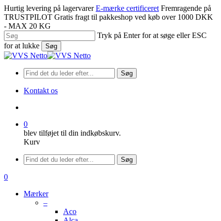
Spring
Hurtig levering på lagervarer
E-mærke certificeret
Fremragende på
til
TRUSTPILOT
Gratis fragt til pakkeshop ved køb over 1000 DKK
hovedindhold
- MAX 20 KG
Tryk på Enter for at søge eller ESC
for at lukke
Søg
Luk
søgning
Søg
Kontakt os
søge
0
blev tilføjet til din indkøbskurv.
Kurv
Menu
Søg
søge
0
Menu
Mærker
–
Aco
Alca