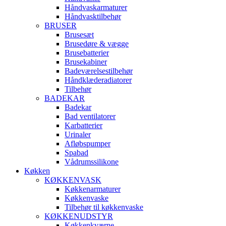
Håndvaskarmaturer
Håndvasktilbehør
BRUSER
Brusesæt
Brusedøre & vægge
Brusebatterier
Brusekabiner
Badeværelsestilbehør
Håndklæderadiatorer
Tilbehør
BADEKAR
Badekar
Bad ventilatorer
Karbatterier
Urinaler
Afløbspumper
Spabad
Vådrumssilikone
Køkken
KØKKENVASK
Køkkenarmaturer
Køkkenvaske
Tilbehør til køkkenvaske
KØKKENUDSTYR
Køkkenkværne