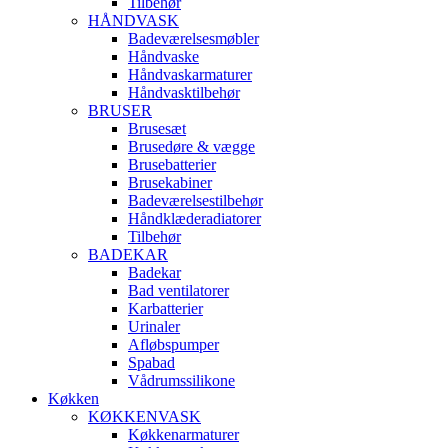
Tilbehør
HÅNDVASK
Badeværelsesmøbler
Håndvaske
Håndvaskarmaturer
Håndvasktilbehør
BRUSER
Brusesæt
Brusedøre & vægge
Brusebatterier
Brusekabiner
Badeværelsestilbehør
Håndklæderadiatorer
Tilbehør
BADEKAR
Badekar
Bad ventilatorer
Karbatterier
Urinaler
Afløbspumper
Spabad
Vådrumssilikone
Køkken
KØKKENVASK
Køkkenarmaturer