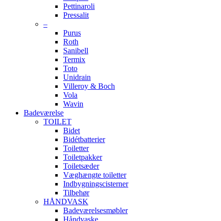
Pettinaroli
Pressalit
–
Purus
Roth
Sanibell
Termix
Toto
Unidrain
Villeroy & Boch
Vola
Wavin
Badeværelse
TOILET
Bidet
Bidétbatterier
Toiletter
Toiletpakker
Toiletsæder
Væghængte toiletter
Indbygningscisterner
Tilbehør
HÅNDVASK
Badeværelsesmøbler
Håndvaske