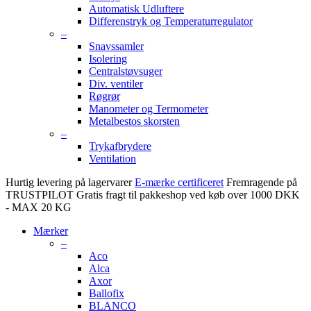
Automatisk Udluftere
Differenstryk og Temperaturregulator
–
Snavssamler
Isolering
Centralstøvsuger
Div. ventiler
Røgrør
Manometer og Termometer
Metalbestos skorsten
–
Trykafbrydere
Ventilation
Hurtig levering på lagervarer
E-mærke certificeret
Fremragende på
TRUSTPILOT
Gratis fragt til pakkeshop ved køb over 1000 DKK
- MAX 20 KG
Mærker
–
Aco
Alca
Axor
Ballofix
BLANCO