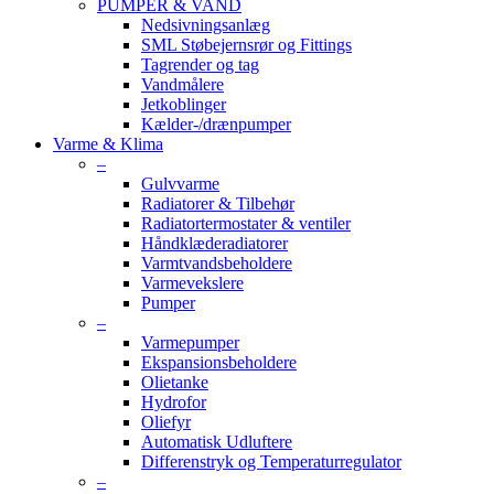
PUMPER & VAND
Nedsivningsanlæg
SML Støbejernsrør og Fittings
Tagrender og tag
Vandmålere
Jetkoblinger
Kælder-/drænpumper
Varme & Klima
–
Gulvvarme
Radiatorer & Tilbehør
Radiatortermostater & ventiler
Håndklæderadiatorer
Varmtvandsbeholdere
Varmevekslere
Pumper
–
Varmepumper
Ekspansionsbeholdere
Olietanke
Hydrofor
Oliefyr
Automatisk Udluftere
Differenstryk og Temperaturregulator
–