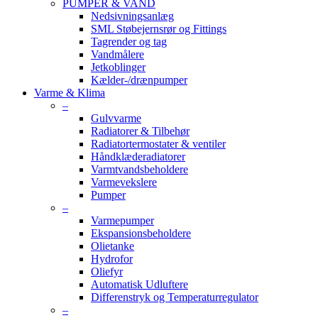
PUMPER & VAND
Nedsivningsanlæg
SML Støbejernsrør og Fittings
Tagrender og tag
Vandmålere
Jetkoblinger
Kælder-/drænpumper
Varme & Klima
–
Gulvvarme
Radiatorer & Tilbehør
Radiatortermostater & ventiler
Håndklæderadiatorer
Varmtvandsbeholdere
Varmevekslere
Pumper
–
Varmepumper
Ekspansionsbeholdere
Olietanke
Hydrofor
Oliefyr
Automatisk Udluftere
Differenstryk og Temperaturregulator
–