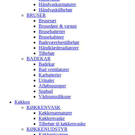
Håndvaskarmaturer
Håndvasktilbehør
BRUSER
Brusesæt
Brusedøre & vægge
Brusebatterier
Brusekabiner
Badeværelsestilbehør
Håndklæderadiatorer
Tilbehør
BADEKAR
Badekar
Bad ventilatorer
Karbatterier
Urinaler
Afløbspumper
Spabad
Vådrumssilikone
Køkken
KØKKENVASK
Køkkenarmaturer
Køkkenvaske
Tilbehør til køkkenvaske
KØKKENUDSTYR
Køkkenkværne