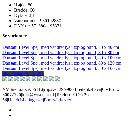
antal
Højde: 80
Bredde: 60
Dybde: 3,1
Varenummer: 930192880
EAN nr: 5713804195371
Se varianter
Dansani Level Spejl med vandret lys i top og bund, 80 x 40 cm
Dansani Level Spejl med vandret lys i top og bund, 80 x 80 cm
Dansani Level Spejl med vandret lys i top og bund, 80 x 100 cm
Dansani Level Spejl med vandret lys i top og bund, 80 x 120 cm
Dansani Level Spejl med vandret lys i top og bund, 80 x 160 cm
Share
Share
Share
Share
Pin
VVSnetto.dk ApS
|
Højrupsvej 29
|
9900 Frederikshavn
|
CVR nr.:
36072520
|
info@vvsnetto.dk
|
Telefon: 70 26 26
56
|
Handelsbetingelser
|
Fortrydelsesret
facebook
youtube