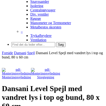
Snavssamler
Isolering
Centralstøvsuger
Div. ventiler
Røgrør
Manometer og Termometer
Metalbestos skorsten
–
Trykafbrydere
Ventilation
Søg
Forside
Dansani
Spejl
Dansani Level Spejl med vandret lys i top og
bund, 80 x 60 cm
Monteringsvejledning
Stregtegning
Dansani Level Spejl med
vandret lys i top og bund, 80 x