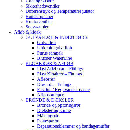
Udendørshaner
Sikkerhedsventiler
Differenstryk og Temperaturregulator
Bundstophaner
Kontraventiler
Snavssamler
Afløb & kloak
GULVAFLØB & INDENDØRS
Gulvafløb
Unidrain gulvafløb
Purus sampak
Blücher WaterLine
KLOAKRØR & AFLØB
Plast Afløbsrør – Fittings
Plast Kloakrør – Fittings
Afløbsrør
Drænrør – Fittings
Faskine / Regnvandskassette
Afløbspumper
BRØNDE & DÆKSLER
Brønde og opføringsrør
Dæksler og karme
Målebrønde
Rottespærre
Reparationsklemmer og bandagemuffer