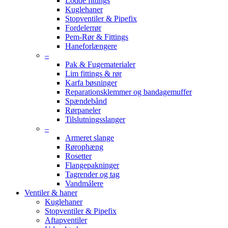
Lodde fittings
Kuglehaner
Stopventiler & Pipefix
Fordelerrør
Pem-Rør & Fittings
Haneforlængere
–
Pak & Fugematerialer
Lim fittings & rør
Karfa bøsninger
Reparationsklemmer og bandagemuffer
Spændebånd
Rørpaneler
Tilslutningsslanger
–
Armeret slange
Rørophæng
Rosetter
Flangepakninger
Tagrender og tag
Vandmålere
Ventiler & haner
Kuglehaner
Stopventiler & Pipefix
Aftapventiler