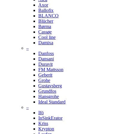
Axor
Ballofix
BLANCO
Blücher
Børma
Cassøe
Cool line
Damixa
–
Danfoss
Dansani
Duravit
FM Mattsson
Geberit
Grohe
Gustavsberg
Grundfos
Hansgrohe
Ideal Standard
–
Ifö
InSinkErator
Kriss
Krypton