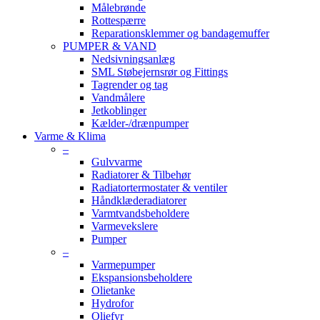
Målebrønde
Rottespærre
Reparationsklemmer og bandagemuffer
PUMPER & VAND
Nedsivningsanlæg
SML Støbejernsrør og Fittings
Tagrender og tag
Vandmålere
Jetkoblinger
Kælder-/drænpumper
Varme & Klima
–
Gulvvarme
Radiatorer & Tilbehør
Radiatortermostater & ventiler
Håndklæderadiatorer
Varmtvandsbeholdere
Varmevekslere
Pumper
–
Varmepumper
Ekspansionsbeholdere
Olietanke
Hydrofor
Oliefyr