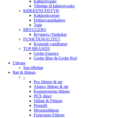
Køkkenvaske
Tilbehør til køkkenvaske
KØKKENUDSTYR
Køkkenkværne
Drikkevandskølere
Tude
BRYGGERS
Bryggers-/Vaskekar
FUNKTIONALITET
Kogende vandhaner
TOP BRANDS
Grohe Essence
Grohe Blue & Grohe Red
Udespa
Spa tilbehør
Rør & fittings
–
Pex fittings & rør
Alupex fittings & rør
Kompressions fittings
PEX dåser
Stålrør & Fittings
Primofit
Messingfittings
Forkromet Fittings