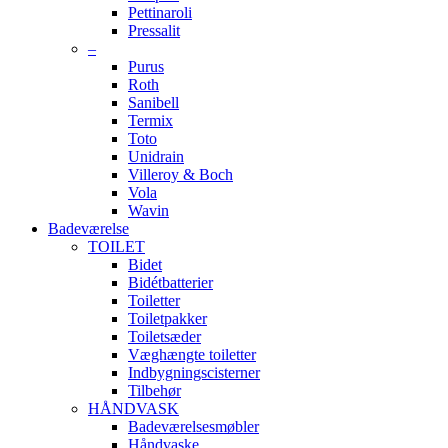
Pettinaroli
Pressalit
–
Purus
Roth
Sanibell
Termix
Toto
Unidrain
Villeroy & Boch
Vola
Wavin
Badeværelse
TOILET
Bidet
Bidétbatterier
Toiletter
Toiletpakker
Toiletsæder
Væghængte toiletter
Indbygningscisterner
Tilbehør
HÅNDVASK
Badeværelsesmøbler
Håndvaske