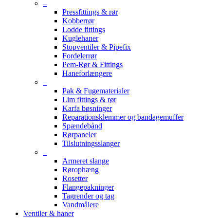
–
Pressfittings & rør
Kobberrør
Lodde fittings
Kuglehaner
Stopventiler & Pipefix
Fordelerrør
Pem-Rør & Fittings
Haneforlængere
–
Pak & Fugematerialer
Lim fittings & rør
Karfa bøsninger
Reparationsklemmer og bandagemuffer
Spændebånd
Rørpaneler
Tilslutningsslanger
–
Armeret slange
Rørophæng
Rosetter
Flangepakninger
Tagrender og tag
Vandmålere
Ventiler & haner