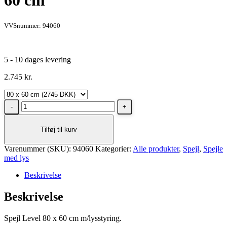
60 cm
VVSnummer: 94060
5 - 10 dages levering
2.745
kr.
Dansani
Level
Spejl
Tilføj til kurv
med
vandret
Varenummer (SKU):
lys
94060
Kategorier:
Alle produkter
,
Spejl
,
Spejle
med lys
i
top
Beskrivelse
og
bund,
Beskrivelse
80
x
60
Spejl Level 80 x 60 cm m/lysstyring.
cm