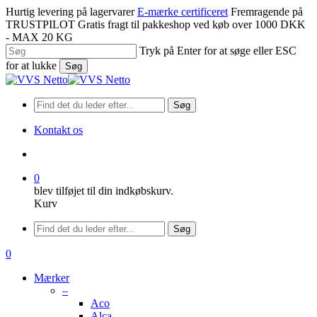
Spring
Hurtig levering på lagervarer
E-mærke certificeret
Fremragende på
til
TRUSTPILOT
Gratis fragt til pakkeshop ved køb over 1000 DKK
hovedindhold
- MAX 20 KG
Tryk på Enter for at søge eller ESC
for at lukke
Søg
Luk
søgning
Søg
Kontakt os
søge
0
blev tilføjet til din indkøbskurv.
Kurv
Menu
Søg
søge
0
Menu
Mærker
–
Aco
Alca