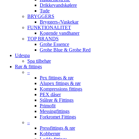
Drikkevandskølere
Tude
BRYGGERS
Bryggers-/Vaskekar
FUNKTIONALITET
Kogende vandhaner
TOP BRANDS
Grohe Essence
Grohe Blue & Grohe Red
Udespa
Spa tilbehør
Rør & fittings
–
Pex fittings & rør
Alupex fittings & rør
Kompressions fittings
PEX dåser
Stålrør & Fittings
Primofit
Messingfittings
Forkromet Fittings
–
Pressfittings & rør
Kobberrør