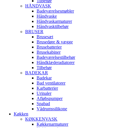
Tilbehør
HÅNDVASK
Badeværelsesmøbler
Håndvaske
Håndvaskarmaturer
Håndvasktilbehør
BRUSER
Brusesæt
Brusedøre & vægge
Brusebatterier
Brusekabiner
Badeværelsestilbehør
Håndklæderadiatorer
Tilbehør
BADEKAR
Badekar
Bad ventilatorer
Karbatterier
Urinaler
Afløbspumper
Spabad
Vådrumssilikone
Køkken
KØKKENVASK
Køkkenarmaturer