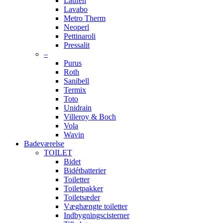
Laufen
Lavabo
Metro Therm
Neoperl
Pettinaroli
Pressalit
–
Purus
Roth
Sanibell
Termix
Toto
Unidrain
Villeroy & Boch
Vola
Wavin
Badeværelse
TOILET
Bidet
Bidétbatterier
Toiletter
Toiletpakker
Toiletsæder
Væghængte toiletter
Indbygningscisterner