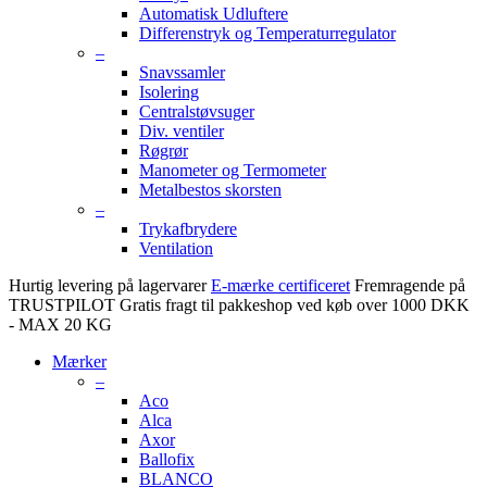
Automatisk Udluftere
Differenstryk og Temperaturregulator
–
Snavssamler
Isolering
Centralstøvsuger
Div. ventiler
Røgrør
Manometer og Termometer
Metalbestos skorsten
–
Trykafbrydere
Ventilation
Hurtig levering på lagervarer
E-mærke certificeret
Fremragende på
TRUSTPILOT
Gratis fragt til pakkeshop ved køb over 1000 DKK
- MAX 20 KG
Mærker
–
Aco
Alca
Axor
Ballofix
BLANCO