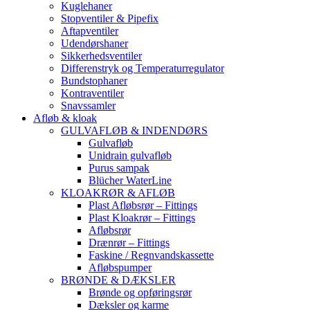
Kuglehaner
Stopventiler & Pipefix
Aftapventiler
Udendørshaner
Sikkerhedsventiler
Differenstryk og Temperaturregulator
Bundstophaner
Kontraventiler
Snavssamler
Afløb & kloak
GULVAFLØB & INDENDØRS
Gulvafløb
Unidrain gulvafløb
Purus sampak
Blücher WaterLine
KLOAKRØR & AFLØB
Plast Afløbsrør – Fittings
Plast Kloakrør – Fittings
Afløbsrør
Drænrør – Fittings
Faskine / Regnvandskassette
Afløbspumper
BRØNDE & DÆKSLER
Brønde og opføringsrør
Dæksler og karme