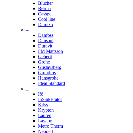
Blücher
Børma
Cassøe
Cool line
Damixa
–
Danfoss
Dansani
Duravit
FM Mattsson
Geberit
Grohe
Gustavsberg
Grundfos
Hansgrohe
Ideal Standard
–
Ifö
InSinkErator
Kriss
Krypton
Laufen
Lavabo
Metro Therm
Neoperl