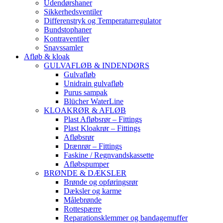
Udendørshaner
Sikkerhedsventiler
Differenstryk og Temperaturregulator
Bundstophaner
Kontraventiler
Snavssamler
Afløb & kloak
GULVAFLØB & INDENDØRS
Gulvafløb
Unidrain gulvafløb
Purus sampak
Blücher WaterLine
KLOAKRØR & AFLØB
Plast Afløbsrør – Fittings
Plast Kloakrør – Fittings
Afløbsrør
Drænrør – Fittings
Faskine / Regnvandskassette
Afløbspumper
BRØNDE & DÆKSLER
Brønde og opføringsrør
Dæksler og karme
Målebrønde
Rottespærre
Reparationsklemmer og bandagemuffer