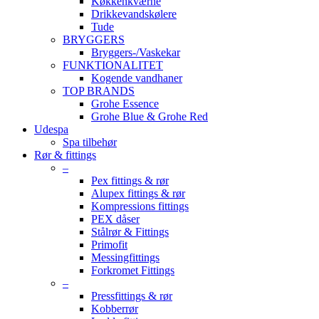
Køkkenkværne
Drikkevandskølere
Tude
BRYGGERS
Bryggers-/Vaskekar
FUNKTIONALITET
Kogende vandhaner
TOP BRANDS
Grohe Essence
Grohe Blue & Grohe Red
Udespa
Spa tilbehør
Rør & fittings
–
Pex fittings & rør
Alupex fittings & rør
Kompressions fittings
PEX dåser
Stålrør & Fittings
Primofit
Messingfittings
Forkromet Fittings
–
Pressfittings & rør
Kobberrør