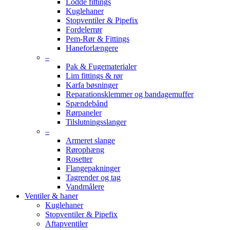
Lodde fittings
Kuglehaner
Stopventiler & Pipefix
Fordelerrør
Pem-Rør & Fittings
Haneforlængere
–
Pak & Fugematerialer
Lim fittings & rør
Karfa bøsninger
Reparationsklemmer og bandagemuffer
Spændebånd
Rørpaneler
Tilslutningsslanger
–
Armeret slange
Rørophæng
Rosetter
Flangepakninger
Tagrender og tag
Vandmålere
Ventiler & haner
Kuglehaner
Stopventiler & Pipefix
Aftapventiler