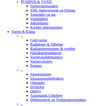
PUMPER & VAND
Nedsivningsanlæg
SML Støbejernsrør og Fittings
Tagrender og tag
Vandmålere
Jetkoblinger
Kælder-/drænpumper
Varme & Klima
–
Gulvvarme
Radiatorer & Tilbehør
Radiatortermostater & ventiler
Håndklæderadiatorer
Varmtvandsbeholdere
Varmevekslere
Pumper
–
Varmepumper
Ekspansionsbeholdere
Olietanke
Hydrofor
Oliefyr
Automatisk Udluftere
Differenstryk og Temperaturregulator
–