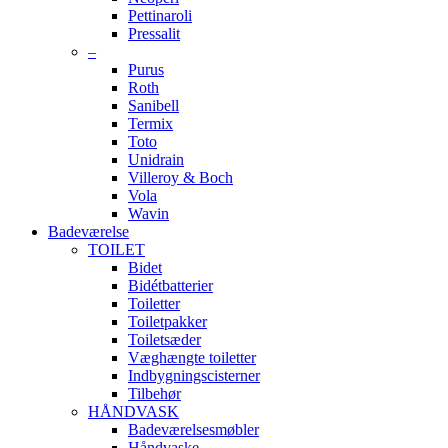
Pettinaroli
Pressalit
–
Purus
Roth
Sanibell
Termix
Toto
Unidrain
Villeroy & Boch
Vola
Wavin
Badeværelse
TOILET
Bidet
Bidétbatterier
Toiletter
Toiletpakker
Toiletsæder
Væghængte toiletter
Indbygningscisterner
Tilbehør
HÅNDVASK
Badeværelsesmøbler
Håndvaske