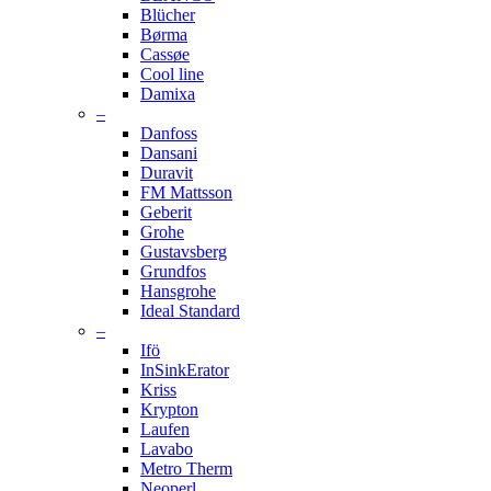
Blücher
Børma
Cassøe
Cool line
Damixa
–
Danfoss
Dansani
Duravit
FM Mattsson
Geberit
Grohe
Gustavsberg
Grundfos
Hansgrohe
Ideal Standard
–
Ifö
InSinkErator
Kriss
Krypton
Laufen
Lavabo
Metro Therm
Neoperl