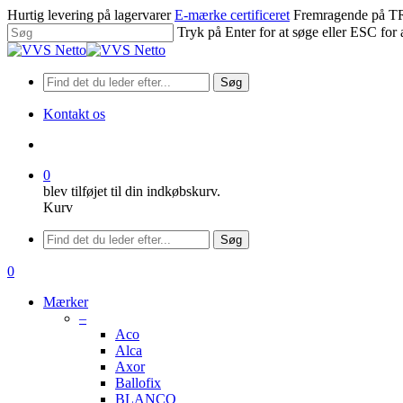
Spring
Hurtig levering på lagervarer
E-mærke certificeret
Fremragende på
til
Tryk på Enter for at søge eller ESC for 
hovedindhold
Luk
søgning
Søg
Kontakt os
søge
0
blev tilføjet til din indkøbskurv.
Kurv
Menu
Søg
søge
0
Menu
Mærker
–
Aco
Alca
Axor
Ballofix
BLANCO