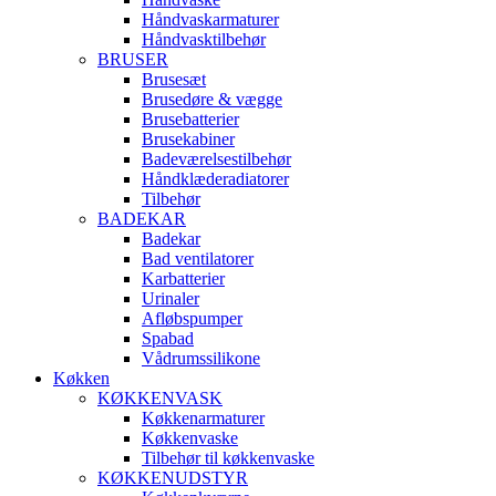
Håndvaskarmaturer
Håndvasktilbehør
BRUSER
Brusesæt
Brusedøre & vægge
Brusebatterier
Brusekabiner
Badeværelsestilbehør
Håndklæderadiatorer
Tilbehør
BADEKAR
Badekar
Bad ventilatorer
Karbatterier
Urinaler
Afløbspumper
Spabad
Vådrumssilikone
Køkken
KØKKENVASK
Køkkenarmaturer
Køkkenvaske
Tilbehør til køkkenvaske
KØKKENUDSTYR