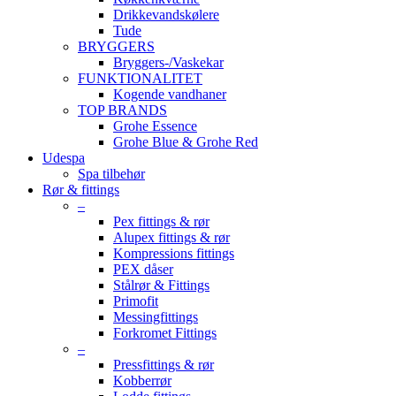
Drikkevandskølere
Tude
BRYGGERS
Bryggers-/Vaskekar
FUNKTIONALITET
Kogende vandhaner
TOP BRANDS
Grohe Essence
Grohe Blue & Grohe Red
Udespa
Spa tilbehør
Rør & fittings
–
Pex fittings & rør
Alupex fittings & rør
Kompressions fittings
PEX dåser
Stålrør & Fittings
Primofit
Messingfittings
Forkromet Fittings
–
Pressfittings & rør
Kobberrør