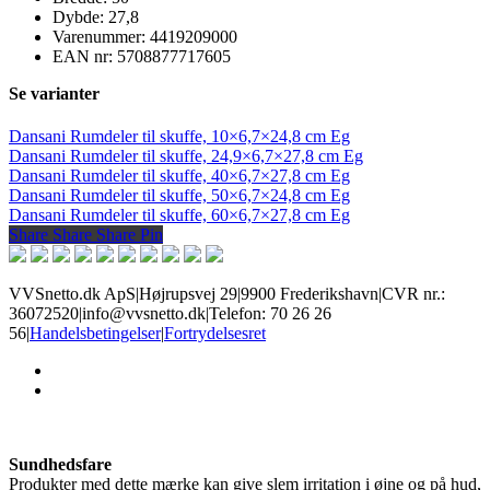
Dybde: 27,8
Varenummer: 4419209000
EAN nr: 5708877717605
Se varianter
Dansani Rumdeler til skuffe, 10×6,7×24,8 cm Eg
Dansani Rumdeler til skuffe, 24,9×6,7×27,8 cm Eg
Dansani Rumdeler til skuffe, 40×6,7×27,8 cm Eg
Dansani Rumdeler til skuffe, 50×6,7×24,8 cm Eg
Dansani Rumdeler til skuffe, 60×6,7×27,8 cm Eg
Share
Share
Share
Share
Pin
VVSnetto.dk ApS
|
Højrupsvej 29
|
9900 Frederikshavn
|
CVR nr.:
36072520
|
info@vvsnetto.dk
|
Telefon: 70 26 26
56
|
Handelsbetingelser
|
Fortrydelsesret
facebook
youtube
Sundhedsfare
Produkter med dette mærke kan give slem irritation i øjne og på hud,