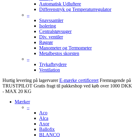
Automatisk Udluftere
Differenstryk og Temperaturregulator
–
Snavssamler
Isolering
Centralstøvsuger
Div. ventiler
Røgrør
Manometer og Termometer
Metalbestos skorsten
–
Trykafbrydere
Ventilation
Hurtig levering på lagervarer
E-mærke certificeret
Fremragende på
TRUSTPILOT
Gratis fragt til pakkeshop ved køb over 1000 DKK
- MAX 20 KG
Mærker
–
Aco
Alca
Axor
Ballofix
BLANCO