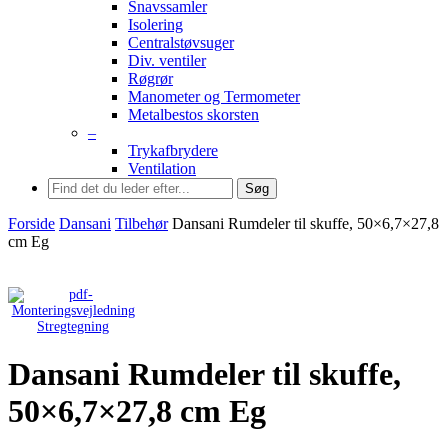
Snavssamler
Isolering
Centralstøvsuger
Div. ventiler
Røgrør
Manometer og Termometer
Metalbestos skorsten
–
Trykafbrydere
Ventilation
Søg
Forside
Dansani
Tilbehør
Dansani Rumdeler til skuffe, 50×6,7×27,8
cm Eg
Stregtegning
Dansani Rumdeler til skuffe,
50×6,7×27,8 cm Eg