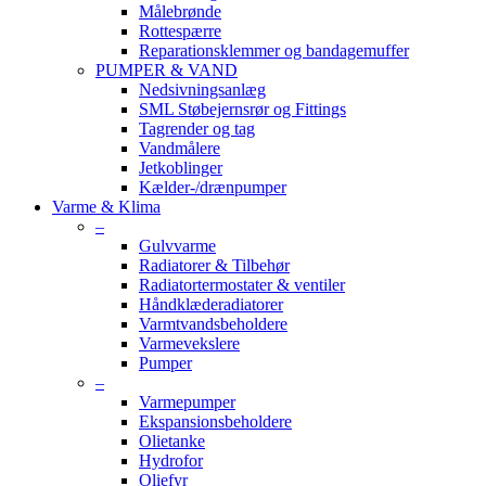
Målebrønde
Rottespærre
Reparationsklemmer og bandagemuffer
PUMPER & VAND
Nedsivningsanlæg
SML Støbejernsrør og Fittings
Tagrender og tag
Vandmålere
Jetkoblinger
Kælder-/drænpumper
Varme & Klima
–
Gulvvarme
Radiatorer & Tilbehør
Radiatortermostater & ventiler
Håndklæderadiatorer
Varmtvandsbeholdere
Varmevekslere
Pumper
–
Varmepumper
Ekspansionsbeholdere
Olietanke
Hydrofor
Oliefyr