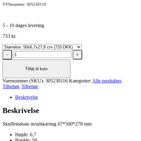
VVSnummer: 305230116
5 - 10 dages levering
733
kr.
Dansani
Rumdeler
til
Tilføj til kurv
skuffe,
50x6,7x27,8
Varenummer (SKU):
cm
305230116
Kategorier:
Alle produkter
,
Tilbehør
Eg
,
Tilbehør
antal
Beskrivelse
Beskrivelse
Skuffeindsats m/udskæring 67*500*278 mm
Højde: 6,7
Bredde: 50