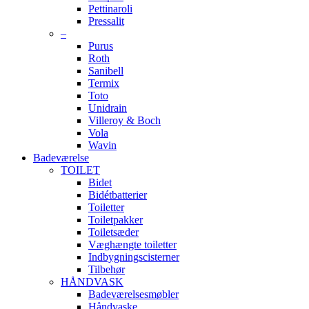
Pettinaroli
Pressalit
–
Purus
Roth
Sanibell
Termix
Toto
Unidrain
Villeroy & Boch
Vola
Wavin
Badeværelse
TOILET
Bidet
Bidétbatterier
Toiletter
Toiletpakker
Toiletsæder
Væghængte toiletter
Indbygningscisterner
Tilbehør
HÅNDVASK
Badeværelsesmøbler
Håndvaske