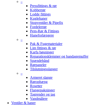
–
Pressfittings & rør
Kobberrør
Lodde fittings
Kuglehaner
Stopventiler & Pipefix
Fordelerrør
Pem-Rør & Fittings
Haneforlængere
–
Pak & Fugematerialer
Lim fittings & rør
Karfa bøsninger
Reparationsklemmer og bandagemuffer
Spændebånd
Rørpaneler
Tilslutningsslanger
–
Armeret slange
Rørophæng
Rosetter
Flangepakninger
Tagrender og tag
Vandmålere
Ventiler & haner