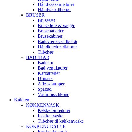
Håndvaskarmaturer
Håndvasktilbehør
BRUSER
Brusesæt
Brusedøre & vægge
Brusebatterier
Brusekabiner
Badeværelsestilbehør
Håndklæderadiatorer
Tilbehør
BADEKAR
Badekar
Bad ventilatorer
Karbatterier
Urinaler
Afløbspumper
Spabad
Vådrumssilikone
Køkken
KØKKENVASK
Køkkenarmaturer
Køkkenvaske
Tilbehør til køkkenvaske
KØKKENUDSTYR
Køkkenkværne