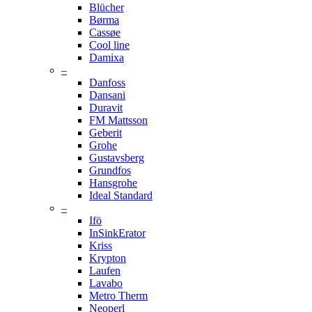
Blücher
Børma
Cassøe
Cool line
Damixa
–
Danfoss
Dansani
Duravit
FM Mattsson
Geberit
Grohe
Gustavsberg
Grundfos
Hansgrohe
Ideal Standard
–
Ifö
InSinkErator
Kriss
Krypton
Laufen
Lavabo
Metro Therm
Neoperl