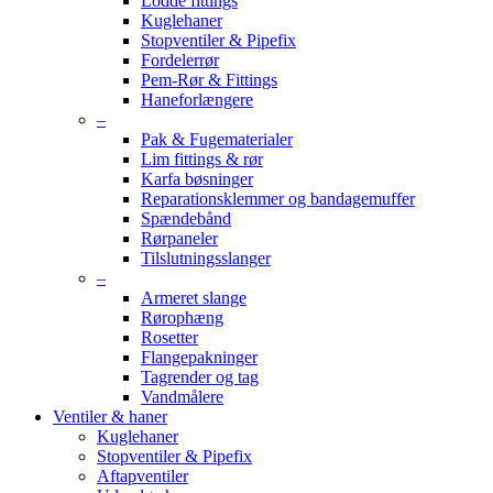
Lodde fittings
Kuglehaner
Stopventiler & Pipefix
Fordelerrør
Pem-Rør & Fittings
Haneforlængere
–
Pak & Fugematerialer
Lim fittings & rør
Karfa bøsninger
Reparationsklemmer og bandagemuffer
Spændebånd
Rørpaneler
Tilslutningsslanger
–
Armeret slange
Rørophæng
Rosetter
Flangepakninger
Tagrender og tag
Vandmålere
Ventiler & haner
Kuglehaner
Stopventiler & Pipefix
Aftapventiler