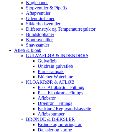
Kuglehaner
Stopventiler & Pipefix
Aftapventiler
Udendørshaner
Sikkerhedsventiler
Differenstryk og Temperaturregulator
Bundstophaner
Kontraventiler
Snavssamler
Afløb & kloak
GULVAFLØB & INDENDØRS
Gulvafløb
Unidrain gulvafløb
Purus sampak
Blücher WaterLine
KLOAKRØR & AFLØB
Plast Afløbsrør – Fittings
Plast Kloakrør – Fittings
Afløbsrør
Drænrør – Fittings
Faskine / Regnvandskassette
Afløbspumper
BRØNDE & DÆKSLER
Brønde og opføringsrør
Dæksler og karme