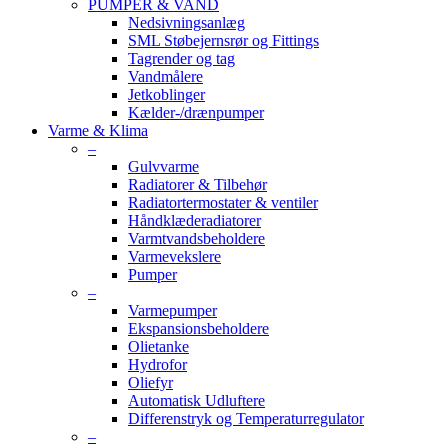
PUMPER & VAND
Nedsivningsanlæg
SML Støbejernsrør og Fittings
Tagrender og tag
Vandmålere
Jetkoblinger
Kælder-/drænpumper
Varme & Klima
–
Gulvvarme
Radiatorer & Tilbehør
Radiatortermostater & ventiler
Håndklæderadiatorer
Varmtvandsbeholdere
Varmevekslere
Pumper
–
Varmepumper
Ekspansionsbeholdere
Olietanke
Hydrofor
Oliefyr
Automatisk Udluftere
Differenstryk og Temperaturregulator
–