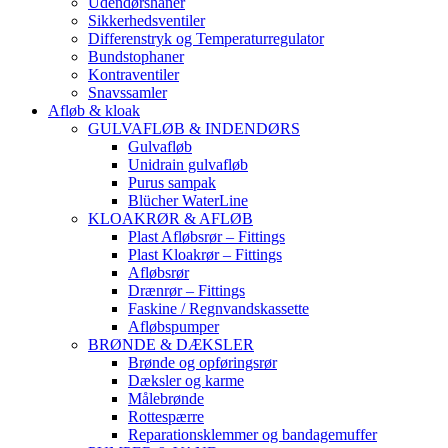
Udendørshaner
Sikkerhedsventiler
Differenstryk og Temperaturregulator
Bundstophaner
Kontraventiler
Snavssamler
Afløb & kloak
GULVAFLØB & INDENDØRS
Gulvafløb
Unidrain gulvafløb
Purus sampak
Blücher WaterLine
KLOAKRØR & AFLØB
Plast Afløbsrør – Fittings
Plast Kloakrør – Fittings
Afløbsrør
Drænrør – Fittings
Faskine / Regnvandskassette
Afløbspumper
BRØNDE & DÆKSLER
Brønde og opføringsrør
Dæksler og karme
Målebrønde
Rottespærre
Reparationsklemmer og bandagemuffer