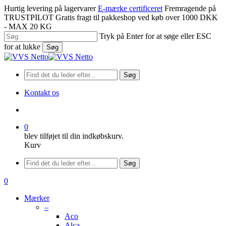
Spring
Hurtig levering på lagervarer
E-mærke certificeret
Fremragende på
til
TRUSTPILOT
Gratis fragt til pakkeshop ved køb over 1000 DKK
hovedindhold
- MAX 20 KG
Tryk på Enter for at søge eller ESC
for at lukke
Søg
Luk
søgning
Søg
Kontakt os
søge
0
blev tilføjet til din indkøbskurv.
Kurv
Menu
Søg
søge
0
Menu
Mærker
–
Aco
Alca