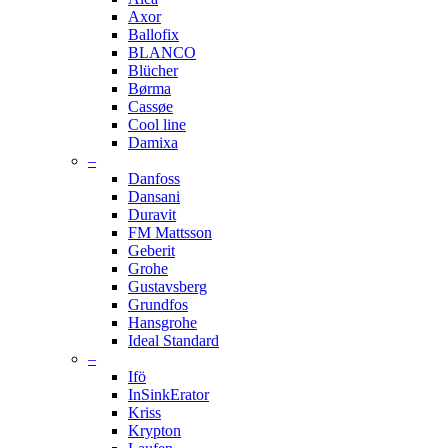
Axor
Ballofix
BLANCO
Blücher
Børma
Cassøe
Cool line
Damixa
–
Danfoss
Dansani
Duravit
FM Mattsson
Geberit
Grohe
Gustavsberg
Grundfos
Hansgrohe
Ideal Standard
–
Ifö
InSinkErator
Kriss
Krypton