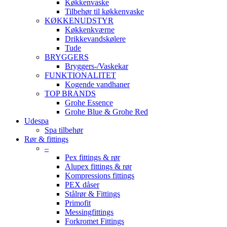
Køkkenvaske
Tilbehør til køkkenvaske
KØKKENUDSTYR
Køkkenkværne
Drikkevandskølere
Tude
BRYGGERS
Bryggers-/Vaskekar
FUNKTIONALITET
Kogende vandhaner
TOP BRANDS
Grohe Essence
Grohe Blue & Grohe Red
Udespa
Spa tilbehør
Rør & fittings
–
Pex fittings & rør
Alupex fittings & rør
Kompressions fittings
PEX dåser
Stålrør & Fittings
Primofit
Messingfittings
Forkromet Fittings