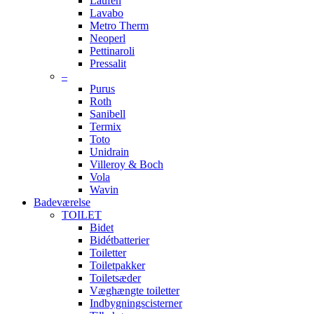
Laufen
Lavabo
Metro Therm
Neoperl
Pettinaroli
Pressalit
–
Purus
Roth
Sanibell
Termix
Toto
Unidrain
Villeroy & Boch
Vola
Wavin
Badeværelse
TOILET
Bidet
Bidétbatterier
Toiletter
Toiletpakker
Toiletsæder
Væghængte toiletter
Indbygningscisterner