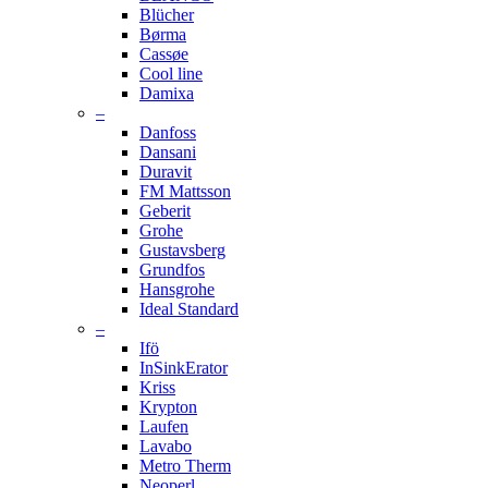
Blücher
Børma
Cassøe
Cool line
Damixa
–
Danfoss
Dansani
Duravit
FM Mattsson
Geberit
Grohe
Gustavsberg
Grundfos
Hansgrohe
Ideal Standard
–
Ifö
InSinkErator
Kriss
Krypton
Laufen
Lavabo
Metro Therm
Neoperl