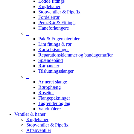
Lodde fittings
Kuglehaner
Stopventiler & Pipefix
Fordelerrør
Pem-Rør & Fittings
Haneforlængere
–
Pak & Fugematerialer
Lim fittings & rør
Karfa bøsninger
Reparationsklemmer og bandagemuffer
Spændebånd
Rørpaneler
Tilslutningsslanger
–
Armeret slange
Rørophæng
Rosetter
Flangepakninger
Tagrender og tag
Vandmålere
Ventiler & haner
Kuglehaner
Stopventiler & Pipefix
Aftapventiler