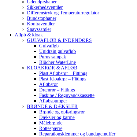
Udendørshaner
Sikkerhedsventiler
Differenstryk og Temperaturregulator
Bundstophaner
Kontraventiler
Snavssamler
Afløb & kloak
GULVAFLØB & INDENDØRS
Gulvafløb
Unidrain gulvafløb
Purus sampak
Blücher WaterLine
KLOAKRØR & AFLØB
Plast Afløbsrør – Fittings
Plast Kloakrør – Fittings
Afløbsrør
Drænrør – Fittings
Faskine / Regnvandskassette
Afløbspumper
BRØNDE & DÆKSLER
Brønde og opføringsrør
Dæksler og karme
Målebrønde
Rottespærre
Reparationsklemmer og bandagemuffer