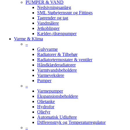
PUMPER & VAND
Nedsivningsanlæg
SML Støbejernsrør og Fittings
Tagrender og tag
Vandmålere
Jetkoblinger
Kælder-/drænpumper
Varme & Klima
–
Gulvvarme
Radiatorer & Tilbehør
Radiatortermostater & ventiler
Håndklæderadiatorer
Varmtvandsbeholdere
Varmevekslere
Pumper
–
Varmepumper
Ekspansionsbeholdere
Olietanke
Hydrofor
Oliefyr
Automatisk Udluftere
Differenstryk og Temperaturregulator
–