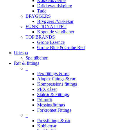
Køkkenkværne
Drikkevandskølere
Tude
BRYGGERS
Bryggers-/Vaskekar
FUNKTIONALITET
Kogende vandhaner
TOP BRANDS
Grohe Essence
Grohe Blue & Grohe Red
Udespa
Spa tilbehør
Rør & fittings
–
Pex fittings & rør
Alupex fittings & rør
Kompressions fittings
PEX dåser
Stålrør & Fittings
Primofit
Messingfittings
Forkromet Fittings
–
Pressfittings & rør
Kobberrør