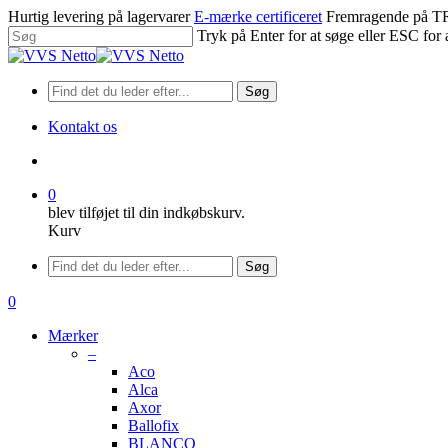
Spring
Hurtig levering på lagervarer
E-mærke certificeret
Fremragende på
til
Tryk på Enter for at søge eller ESC for 
hovedindhold
Luk
søgning
Søg
Kontakt os
søge
0
blev tilføjet til din indkøbskurv.
Kurv
Menu
Søg
søge
0
Menu
Mærker
–
Aco
Alca
Axor
Ballofix
BLANCO