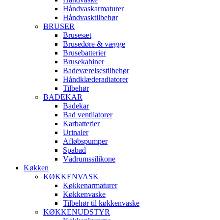
Håndvaskarmaturer
Håndvasktilbehør
BRUSER
Brusesæt
Brusedøre & vægge
Brusebatterier
Brusekabiner
Badeværelsestilbehør
Håndklæderadiatorer
Tilbehør
BADEKAR
Badekar
Bad ventilatorer
Karbatterier
Urinaler
Afløbspumper
Spabad
Vådrumssilikone
Køkken
KØKKENVASK
Køkkenarmaturer
Køkkenvaske
Tilbehør til køkkenvaske
KØKKENUDSTYR