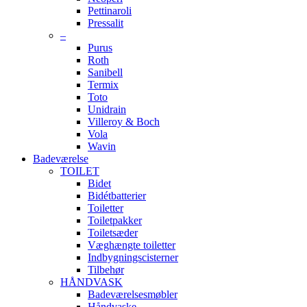
Pettinaroli
Pressalit
–
Purus
Roth
Sanibell
Termix
Toto
Unidrain
Villeroy & Boch
Vola
Wavin
Badeværelse
TOILET
Bidet
Bidétbatterier
Toiletter
Toiletpakker
Toiletsæder
Væghængte toiletter
Indbygningscisterner
Tilbehør
HÅNDVASK
Badeværelsesmøbler
Håndvaske