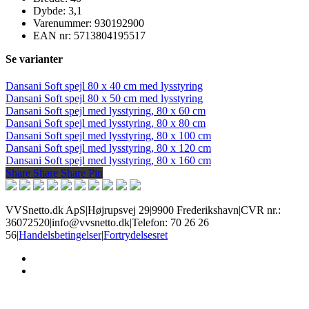
Dybde: 3,1
Varenummer: 930192900
EAN nr: 5713804195517
Se varianter
Dansani Soft spejl 80 x 40 cm med lysstyring
Dansani Soft spejl 80 x 50 cm med lysstyring
Dansani Soft spejl med lysstyring, 80 x 60 cm
Dansani Soft spejl med lysstyring, 80 x 80 cm
Dansani Soft spejl med lysstyring, 80 x 100 cm
Dansani Soft spejl med lysstyring, 80 x 120 cm
Dansani Soft spejl med lysstyring, 80 x 160 cm
Share
Share
Share
Share
Pin
VVSnetto.dk ApS
|
Højrupsvej 29
|
9900 Frederikshavn
|
CVR nr.:
36072520
|
info@vvsnetto.dk
|
Telefon: 70 26 26
56
|
Handelsbetingelser
|
Fortrydelsesret
facebook
youtube