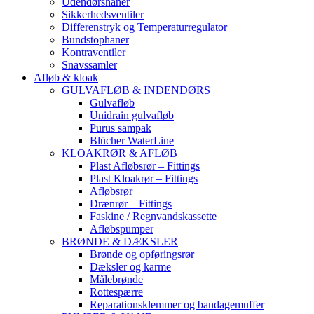
Udendørshaner
Sikkerhedsventiler
Differenstryk og Temperaturregulator
Bundstophaner
Kontraventiler
Snavssamler
Afløb & kloak
GULVAFLØB & INDENDØRS
Gulvafløb
Unidrain gulvafløb
Purus sampak
Blücher WaterLine
KLOAKRØR & AFLØB
Plast Afløbsrør – Fittings
Plast Kloakrør – Fittings
Afløbsrør
Drænrør – Fittings
Faskine / Regnvandskassette
Afløbspumper
BRØNDE & DÆKSLER
Brønde og opføringsrør
Dæksler og karme
Målebrønde
Rottespærre
Reparationsklemmer og bandagemuffer