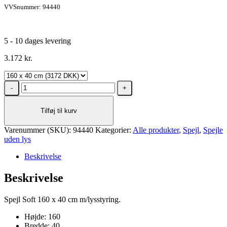
VVSnummer: 94440
5 - 10 dages levering
3.172
kr.
Dansani
Soft
spejl
Tilføj til kurv
160
x
Varenummer (SKU):
40
94440
Kategorier:
Alle produkter
,
Spejl
,
Spejle
uden lys
cm
med
Beskrivelse
lysstyring
antal
Beskrivelse
Spejl Soft 160 x 40 cm m/lysstyring.
Højde: 160
Bredde: 40