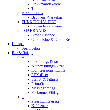
Drikkevandskølere
Tude
BRYGGERS
Bryggers-/Vaskekar
FUNKTIONALITET
Kogende vandhaner
TOP BRANDS
Grohe Essence
Grohe Blue & Grohe Red
Udespa
Spa tilbehør
Rør & fittings
–
Pex fittings & rør
Alupex fittings & rør
Kompressions fittings
PEX dåser
Stålrør & Fittings
Primofit
Messingfittings
Forkromet Fittings
–
Pressfittings & rør
Kobberrør