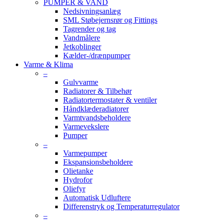
PUMPER & VAND
Nedsivningsanlæg
SML Støbejernsrør og Fittings
Tagrender og tag
Vandmålere
Jetkoblinger
Kælder-/drænpumper
Varme & Klima
–
Gulvvarme
Radiatorer & Tilbehør
Radiatortermostater & ventiler
Håndklæderadiatorer
Varmtvandsbeholdere
Varmevekslere
Pumper
–
Varmepumper
Ekspansionsbeholdere
Olietanke
Hydrofor
Oliefyr
Automatisk Udluftere
Differenstryk og Temperaturregulator
–