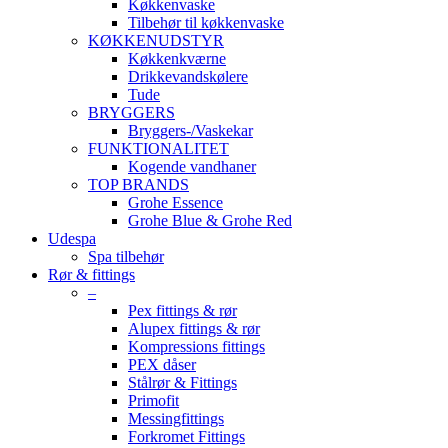
Køkkenvaske
Tilbehør til køkkenvaske
KØKKENUDSTYR
Køkkenkværne
Drikkevandskølere
Tude
BRYGGERS
Bryggers-/Vaskekar
FUNKTIONALITET
Kogende vandhaner
TOP BRANDS
Grohe Essence
Grohe Blue & Grohe Red
Udespa
Spa tilbehør
Rør & fittings
–
Pex fittings & rør
Alupex fittings & rør
Kompressions fittings
PEX dåser
Stålrør & Fittings
Primofit
Messingfittings
Forkromet Fittings