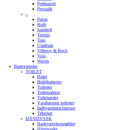
Pettinaroli
Pressalit
–
Purus
Roth
Sanibell
Termix
Toto
Unidrain
Villeroy & Boch
Vola
Wavin
Badeværelse
TOILET
Bidet
Bidétbatterier
Toiletter
Toiletpakker
Toiletsæder
Væghængte toiletter
Indbygningscisterner
Tilbehør
HÅNDVASK
Badeværelsesmøbler
Håndvaske