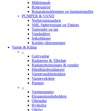
Målebrønde
Rottespærre
Reparationsklemmer og bandagemuffer
PUMPER & VAND
Nedsivningsanlæg
SML Støbejernsrør og Fittings
Tagrender og tag
Vandmålere
Jetkoblinger
Kælder-/drænpumper
Varme & Klima
–
Gulvvarme
Radiatorer & Tilbehør
Radiatortermostater & ventiler
Håndklæderadiatorer
Varmtvandsbeholdere
Varmevekslere
Pumper
–
Varmepumper
Ekspansionsbeholdere
Olietanke
Hydrofor
Oliefyr