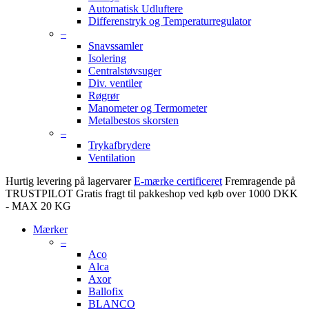
Automatisk Udluftere
Differenstryk og Temperaturregulator
–
Snavssamler
Isolering
Centralstøvsuger
Div. ventiler
Røgrør
Manometer og Termometer
Metalbestos skorsten
–
Trykafbrydere
Ventilation
Hurtig levering på lagervarer
E-mærke certificeret
Fremragende på
TRUSTPILOT
Gratis fragt til pakkeshop ved køb over 1000 DKK
- MAX 20 KG
Mærker
–
Aco
Alca
Axor
Ballofix
BLANCO