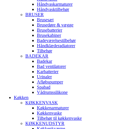
Håndvaskarmaturer
Håndvasktilbehør
BRUSER
Brusesæt
Brusedøre & vægge
Brusebatterier
Brusekabiner
Badeværelsestilbehør
Håndklæderadiatorer
Tilbehør
BADEKAR
Badekar
Bad ventilatorer
Karbatterier
Urinaler
Afløbspumper
Spabad
Vådrumssilikone
Køkken
KØKKENVASK
Køkkenarmaturer
Køkkenvaske
Tilbehør til køkkenvaske
KØKKENUDSTYR
Køkkenkværne