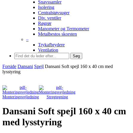
Snavssamler
Isolering
Centralstøvsuger
Div. ventiler
Røgrør
Manometer og Termometer
Metalbestos skorsten
–
Trykafbrydere
Ventilation
Søg
Forside
Dansani
Spejl
Dansani Soft spejl 160 x 40 cm med
lysstyring
Monteringsvejledning
Stregtegning
Dansani Soft spejl 160 x 40 cm
med lysstyring