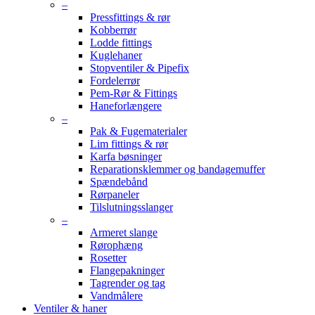
–
Pressfittings & rør
Kobberrør
Lodde fittings
Kuglehaner
Stopventiler & Pipefix
Fordelerrør
Pem-Rør & Fittings
Haneforlængere
–
Pak & Fugematerialer
Lim fittings & rør
Karfa bøsninger
Reparationsklemmer og bandagemuffer
Spændebånd
Rørpaneler
Tilslutningsslanger
–
Armeret slange
Rørophæng
Rosetter
Flangepakninger
Tagrender og tag
Vandmålere
Ventiler & haner