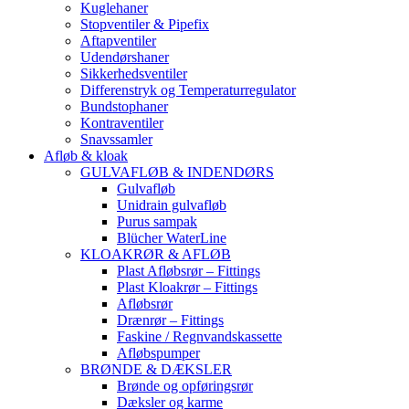
Kuglehaner
Stopventiler & Pipefix
Aftapventiler
Udendørshaner
Sikkerhedsventiler
Differenstryk og Temperaturregulator
Bundstophaner
Kontraventiler
Snavssamler
Afløb & kloak
GULVAFLØB & INDENDØRS
Gulvafløb
Unidrain gulvafløb
Purus sampak
Blücher WaterLine
KLOAKRØR & AFLØB
Plast Afløbsrør – Fittings
Plast Kloakrør – Fittings
Afløbsrør
Drænrør – Fittings
Faskine / Regnvandskassette
Afløbspumper
BRØNDE & DÆKSLER
Brønde og opføringsrør
Dæksler og karme