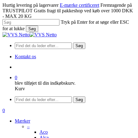
Spring
Hurtig levering på lagervarer
E-mærke certificeret
Fremragende på
til
TRUSTPILOT
Gratis fragt til pakkeshop ved køb over 1000 DKK
hovedindhold
- MAX 20 KG
Tryk på Enter for at søge eller ESC
for at lukke
Søg
Luk
søgning
Søg
Kontakt os
søge
0
blev tilføjet til din indkøbskurv.
Kurv
Menu
Søg
søge
0
Menu
Mærker
–
Aco
Alca