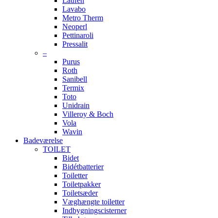
Laufen
Lavabo
Metro Therm
Neoperl
Pettinaroli
Pressalit
–
Purus
Roth
Sanibell
Termix
Toto
Unidrain
Villeroy & Boch
Vola
Wavin
Badeværelse
TOILET
Bidet
Bidétbatterier
Toiletter
Toiletpakker
Toiletsæder
Væghængte toiletter
Indbygningscisterner