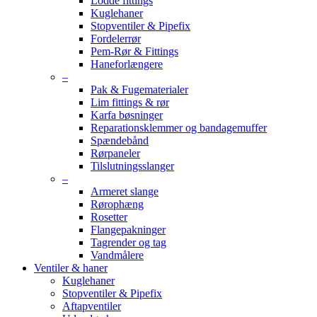
Lodde fittings
Kuglehaner
Stopventiler & Pipefix
Fordelerrør
Pem-Rør & Fittings
Haneforlængere
–
Pak & Fugematerialer
Lim fittings & rør
Karfa bøsninger
Reparationsklemmer og bandagemuffer
Spændebånd
Rørpaneler
Tilslutningsslanger
–
Armeret slange
Rørophæng
Rosetter
Flangepakninger
Tagrender og tag
Vandmålere
Ventiler & haner
Kuglehaner
Stopventiler & Pipefix
Aftapventiler