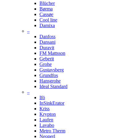
Blücher
Børma
Cassøe
Cool line
Damixa
–
Danfoss
Dansani
Duravit
FM Mattsson
Geberit
Grohe
Gustavsberg
Grundfos
Hansgrohe
Ideal Standard
–
Ifö
InSinkErator
Kriss
Krypton
Laufen
Lavabo
Metro Therm
Neoperl