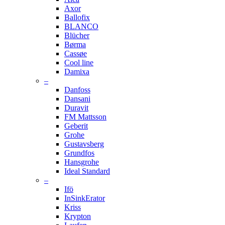
Axor
Ballofix
BLANCO
Blücher
Børma
Cassøe
Cool line
Damixa
–
Danfoss
Dansani
Duravit
FM Mattsson
Geberit
Grohe
Gustavsberg
Grundfos
Hansgrohe
Ideal Standard
–
Ifö
InSinkErator
Kriss
Krypton