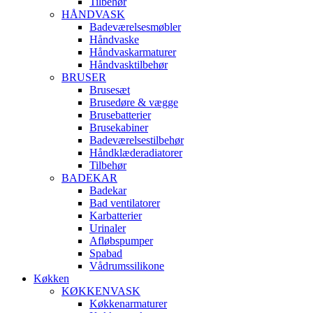
Tilbehør
HÅNDVASK
Badeværelsesmøbler
Håndvaske
Håndvaskarmaturer
Håndvasktilbehør
BRUSER
Brusesæt
Brusedøre & vægge
Brusebatterier
Brusekabiner
Badeværelsestilbehør
Håndklæderadiatorer
Tilbehør
BADEKAR
Badekar
Bad ventilatorer
Karbatterier
Urinaler
Afløbspumper
Spabad
Vådrumssilikone
Køkken
KØKKENVASK
Køkkenarmaturer