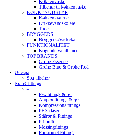
Køkkenvaske
Tilbehør til køkkenvaske
KØKKENUDSTYR
Køkkenkværne
Drikkevandskølere
Tude
BRYGGERS
Bryggers-/Vaskekar
FUNKTIONALITET
Kogende vandhaner
TOP BRANDS
Grohe Essence
Grohe Blue & Grohe Red
Udespa
Spa tilbehør
Rør & fittings
–
Pex fittings & rør
Alupex fittings & rør
Kompressions fittings
PEX dåser
Stålrør & Fittings
Primofit
Messingfittings
Forkromet Fittings