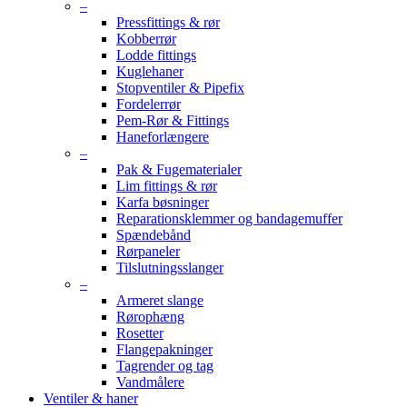
–
Pressfittings & rør
Kobberrør
Lodde fittings
Kuglehaner
Stopventiler & Pipefix
Fordelerrør
Pem-Rør & Fittings
Haneforlængere
–
Pak & Fugematerialer
Lim fittings & rør
Karfa bøsninger
Reparationsklemmer og bandagemuffer
Spændebånd
Rørpaneler
Tilslutningsslanger
–
Armeret slange
Rørophæng
Rosetter
Flangepakninger
Tagrender og tag
Vandmålere
Ventiler & haner