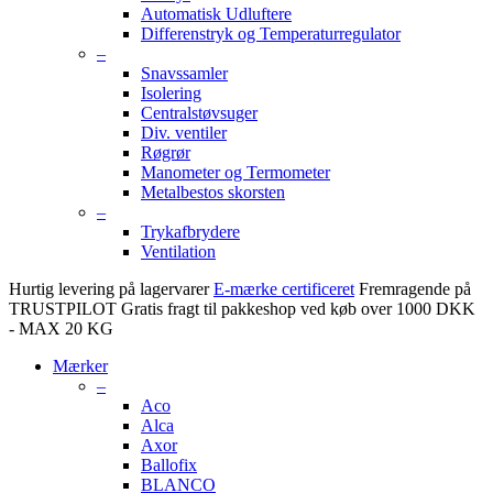
Automatisk Udluftere
Differenstryk og Temperaturregulator
–
Snavssamler
Isolering
Centralstøvsuger
Div. ventiler
Røgrør
Manometer og Termometer
Metalbestos skorsten
–
Trykafbrydere
Ventilation
Hurtig levering på lagervarer
E-mærke certificeret
Fremragende på
TRUSTPILOT
Gratis fragt til pakkeshop ved køb over 1000 DKK
- MAX 20 KG
Mærker
–
Aco
Alca
Axor
Ballofix
BLANCO