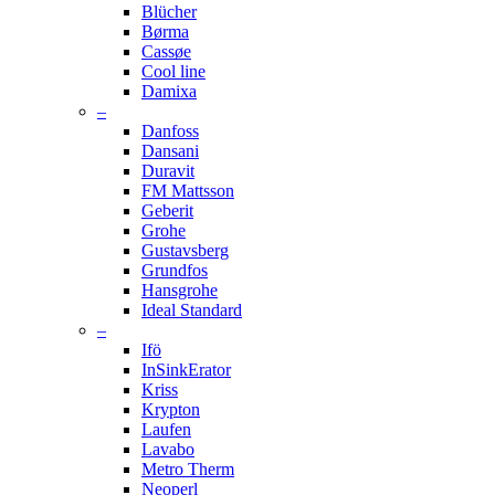
Blücher
Børma
Cassøe
Cool line
Damixa
–
Danfoss
Dansani
Duravit
FM Mattsson
Geberit
Grohe
Gustavsberg
Grundfos
Hansgrohe
Ideal Standard
–
Ifö
InSinkErator
Kriss
Krypton
Laufen
Lavabo
Metro Therm
Neoperl