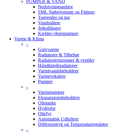
PUMPER & VAND
Nedsivningsanlæg
SML Støbejernsrør og Fittings
Tagrender og tag
Vandmålere
Jetkoblinger
Kælder-/drænpumper
Varme & Klima
–
Gulvvarme
Radiatorer & Tilbehør
Radiatortermostater & ventiler
Håndklæderadiatorer
Varmtvandsbeholdere
Varmevekslere
Pumper
–
Varmepumper
Ekspansionsbeholdere
Olietanke
Hydrofor
Oliefyr
Automatisk Udluftere
Differenstryk og Temperaturregulator
–