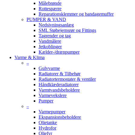
Målebrønde
Rottespærre
Reparationsklemmer og bandagemuffer
PUMPER & VAND
Nedsivningsanlæg
SML Støbejernsrør og Fittings
Tagrender og tag
Vandmålere
Jetkoblinger
Kælder-/drænpumper
Varme & Klima
–
Gulvvarme
Radiatorer & Tilbehør
Radiatortermostater & ventiler
Håndklæderadiatorer
Varmtvandsbeholdere
Varmevekslere
Pumper
–
Varmepumper
Ekspansionsbeholdere
Olietanke
Hydrofor
Oliefyr