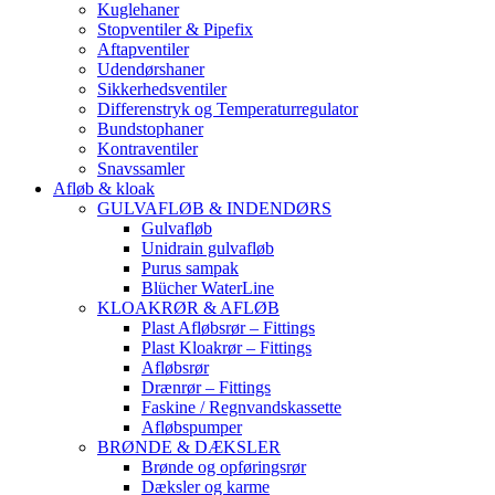
Kuglehaner
Stopventiler & Pipefix
Aftapventiler
Udendørshaner
Sikkerhedsventiler
Differenstryk og Temperaturregulator
Bundstophaner
Kontraventiler
Snavssamler
Afløb & kloak
GULVAFLØB & INDENDØRS
Gulvafløb
Unidrain gulvafløb
Purus sampak
Blücher WaterLine
KLOAKRØR & AFLØB
Plast Afløbsrør – Fittings
Plast Kloakrør – Fittings
Afløbsrør
Drænrør – Fittings
Faskine / Regnvandskassette
Afløbspumper
BRØNDE & DÆKSLER
Brønde og opføringsrør
Dæksler og karme