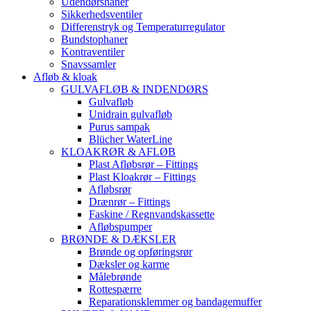
Udendørshaner
Sikkerhedsventiler
Differenstryk og Temperaturregulator
Bundstophaner
Kontraventiler
Snavssamler
Afløb & kloak
GULVAFLØB & INDENDØRS
Gulvafløb
Unidrain gulvafløb
Purus sampak
Blücher WaterLine
KLOAKRØR & AFLØB
Plast Afløbsrør – Fittings
Plast Kloakrør – Fittings
Afløbsrør
Drænrør – Fittings
Faskine / Regnvandskassette
Afløbspumper
BRØNDE & DÆKSLER
Brønde og opføringsrør
Dæksler og karme
Målebrønde
Rottespærre
Reparationsklemmer og bandagemuffer