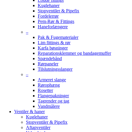
Lodde fittings
Kuglehaner
Stopventiler & Pipefix
Fordelerrør
Pem-Rør & Fittings
Haneforlængere
–
Pak & Fugematerialer
Lim fittings & rør
Karfa bøsninger
Reparationsklemmer og bandagemuffer
Spændebånd
Rørpaneler
Tilslutningsslanger
–
Armeret slange
Rørophæng
Rosetter
Flangepakninger
Tagrender og tag
Vandmålere
Ventiler & haner
Kuglehaner
Stopventiler & Pipefix
Aftapventiler