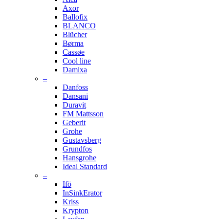
Axor
Ballofix
BLANCO
Blücher
Børma
Cassøe
Cool line
Damixa
–
Danfoss
Dansani
Duravit
FM Mattsson
Geberit
Grohe
Gustavsberg
Grundfos
Hansgrohe
Ideal Standard
–
Ifö
InSinkErator
Kriss
Krypton