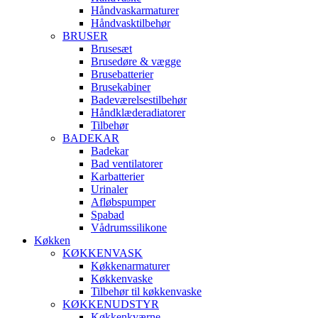
Håndvaskarmaturer
Håndvasktilbehør
BRUSER
Brusesæt
Brusedøre & vægge
Brusebatterier
Brusekabiner
Badeværelsestilbehør
Håndklæderadiatorer
Tilbehør
BADEKAR
Badekar
Bad ventilatorer
Karbatterier
Urinaler
Afløbspumper
Spabad
Vådrumssilikone
Køkken
KØKKENVASK
Køkkenarmaturer
Køkkenvaske
Tilbehør til køkkenvaske
KØKKENUDSTYR
Køkkenkværne