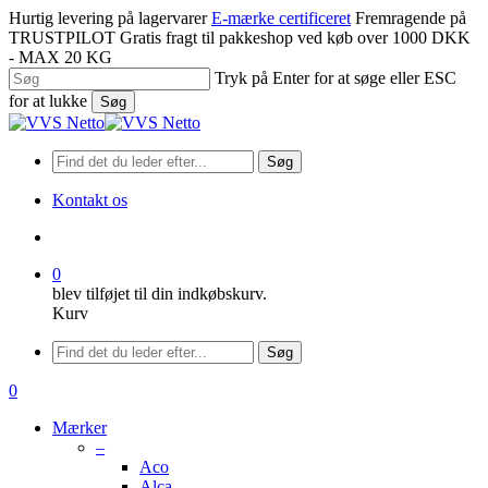
Spring
Hurtig levering på lagervarer
E-mærke certificeret
Fremragende på
til
TRUSTPILOT
Gratis fragt til pakkeshop ved køb over 1000 DKK
hovedindhold
- MAX 20 KG
Tryk på Enter for at søge eller ESC
for at lukke
Søg
Luk
søgning
Søg
Kontakt os
søge
0
blev tilføjet til din indkøbskurv.
Kurv
Menu
Søg
søge
0
Menu
Mærker
–
Aco
Alca