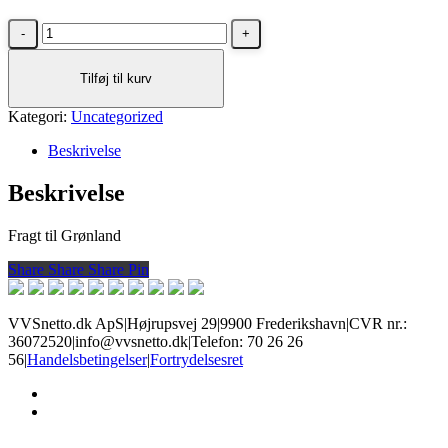
Fragt
til
Grønland
Tilføj til kurv
lille
pakke
Kategori:
antal
Uncategorized
Beskrivelse
Beskrivelse
Fragt til Grønland
Share
Share
Share
Share
Pin
VVSnetto.dk ApS
|
Højrupsvej 29
|
9900 Frederikshavn
|
CVR nr.:
36072520
|
info@vvsnetto.dk
|
Telefon: 70 26 26
56
|
Handelsbetingelser
|
Fortrydelsesret
facebook
youtube