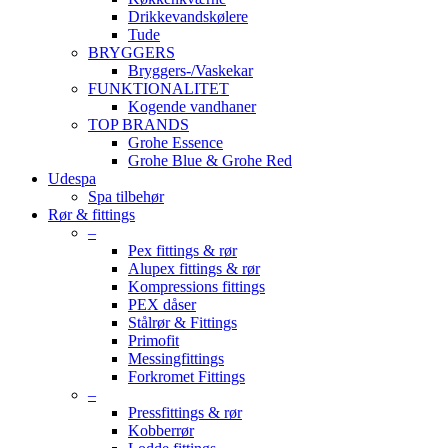
Drikkevandskølere
Tude
BRYGGERS
Bryggers-/Vaskekar
FUNKTIONALITET
Kogende vandhaner
TOP BRANDS
Grohe Essence
Grohe Blue & Grohe Red
Udespa
Spa tilbehør
Rør & fittings
–
Pex fittings & rør
Alupex fittings & rør
Kompressions fittings
PEX dåser
Stålrør & Fittings
Primofit
Messingfittings
Forkromet Fittings
–
Pressfittings & rør
Kobberrør