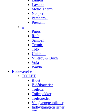
Laufen
Lavabo
Metro Therm
Neoperl
Pettinaroli
Pressalit
–
Purus
Roth
Sanibell
Termix
Toto
Unidrain
Villeroy & Boch
Vola
Wavin
Badeværelse
TOILET
Bidet
Bidétbatterier
Toiletter
Toiletpakker
Toiletsæder
Væghængte toiletter
Indbygningscisterner