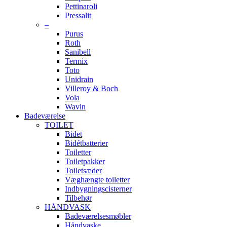
Pettinaroli
Pressalit
–
Purus
Roth
Sanibell
Termix
Toto
Unidrain
Villeroy & Boch
Vola
Wavin
Badeværelse
TOILET
Bidet
Bidétbatterier
Toiletter
Toiletpakker
Toiletsæder
Væghængte toiletter
Indbygningscisterner
Tilbehør
HÅNDVASK
Badeværelsesmøbler
Håndvaske