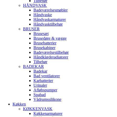
Tilbehør
HÅNDVASK
Badeværelsesmøbler
Håndvaske
Håndvaskarmaturer
Håndvasktilbehør
BRUSER
Brusesæt
Brusedøre & vægge
Brusebatterier
Brusekabiner
Badeværelsestilbehør
Håndklæderadiatorer
Tilbehør
BADEKAR
Badekar
Bad ventilatorer
Karbatterier
Urinaler
Afløbspumper
Spabad
Vådrumssilikone
Køkken
KØKKENVASK
Køkkenarmaturer